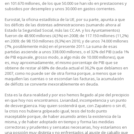
en 101.670 millones, de los que 50.000 se han ido en prestaciones y
subsidios por desempleo y unos 30.000 en gastos corrientes.
Eurostat, la oficina estadística de la UE, por su parte, apunta a que
los déficits de las distintas administraciones (sumando ahora al
Estado la Seguridad Social, más las CC.AA. y los Ayuntamientos)
fueron de 48.900 millones (4,5%) en 2008; de 117.150 millones (11,2%)
en 2009; de 98.150 millones (9,3%) en 2010, y de unos 74.000 millones
(7%, posiblemente más) en el presente 2011. La suma de esas
partidas asciende a unos 338.000 millones, o el 32% del PIB (cada 1%
de PIB equivale, grosso modo, a algo más de 10.000 millones), que
es, muy aproximadamente, el mismo porcentaje de PIB que se
obtiene de restar al 68% de deuda actual el 36,2% que debíamos en
2007, como no puede ser de otra forma porque, a menos que se
maquillen las cuentas o se escondan las facturas, la acumulación
de déficits se convierte inexorablemente en deuda.
Esta es la dura realidad y por eso hemos llegado al pie del precipicio
en que hoy nos encontramos. Liviandad, incompetencia y un punto
de desvergüenza. Hay quien sostendrá que, con Zapatero o sin él,
la crisis nos hubiera golpeado igual, tesis del todo punto
inaceptable porque, de haber asumido antes la existencia de la
misma, y de haber adoptado en tiempo y forma las medidas
correctoras y prudentes y sensatas necesarias, hoy estaríamos en
una posición muy distinta y no enfrentados al ajuste de caballo que