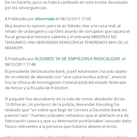
De no hacerlo, poco se habrá cambiado en este troche devastado
por los sinvergüenzas.
Publicado por
el 08/12/2011 17:28
4.
eliluminado
Muy bueno tu opinion; pero te as faltado citar a la casa real, al
niñato de urdangarin y cia?Otro asunto de corruption que tapara el
fiscal general,el ministro saliente y el entrante.MIENTRAS NO
TENGAMOS UNA VERDADERA DEMOCRACIA TENDREMOS MAS DE LO
MISMO!!!!!.
Publicado por
el
5.
ALGUNOS YA SE EMPIEZAN A RADICALIZAR.
08/12/2011 17:48
El presidente del Deutsche Bank, Josef Ackermann, ha sido objeto
de un intento de atentado con "una carta bomba activa", anunció
hoy la Oficina de Investigación Criminal (LKA) del estado federado
de Hesse y la fiscalía de Fráncfort.
El paquete fue descubierto en la sala de correo alrededor de las
13.00 horas. Un portavoz de la policía, Alexander Kiessling, ha
relatado que "un sobre que llegó de Correos a Deustche Bank les
pareció raro". Fuentes policiales señalaron que el artefacto era de
fabricación casera y que su detonación podría haber causado daño
físicos relevantes a la persona que hubiese abierto el envío.