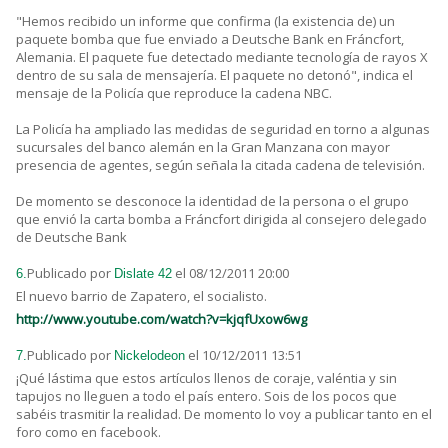
"Hemos recibido un informe que confirma (la existencia de) un
paquete bomba que fue enviado a Deutsche Bank en Fráncfort,
Alemania. El paquete fue detectado mediante tecnología de rayos X
dentro de su sala de mensajería. El paquete no detonó", indica el
mensaje de la Policía que reproduce la cadena NBC.
La Policía ha ampliado las medidas de seguridad en torno a algunas
sucursales del banco alemán en la Gran Manzana con mayor
presencia de agentes, según señala la citada cadena de televisión.
De momento se desconoce la identidad de la persona o el grupo
que envió la carta bomba a Fráncfort dirigida al consejero delegado
de Deutsche Bank
Publicado por
el 08/12/2011 20:00
6.
Dislate 42
El nuevo barrio de Zapatero, el socialisto.
http://www.youtube.com/watch?v=kjqfUxow6wg
Publicado por
el 10/12/2011 13:51
7.
Nickelodeon
¡Qué lástima que estos artículos llenos de coraje, valéntia y sin
tapujos no lleguen a todo el país entero. Sois de los pocos que
sabéis trasmitir la realidad. De momento lo voy a publicar tanto en el
foro como en facebook.