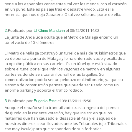
tiene a los españoles conscientes, tal vez los menos, con el corazón
en un puño. Este es paisaje tras el desastre vivido. Esta es la
herencia que nos deja Zapatero. O tal vez sólo una parte de ella.
Publicado por
el 08/12/2011 14:02
2.
El Chino Mandarin
La Junta de Andalucía oculta que el Metro de Málaga enterró un
túnel vacío de 10 kilómetros
El Metro de Málaga construyó un tunel de más de 10 kilómetros que
va de punta a punta de Málaga y lo ha enterrado vacío y ocultado a
la opinión pública en sus carteles. Es un túnel que está situado
sobre el túnel por el que irán los vagones de metro y en algunas
partes es donde se situarán los hall de las taquillas. Su
comercialización podría ser un pelotazo multimillonario, ya que su
sistema de construcción permite que pueda ser usado como un
enorme párking y soporta el tráfico rodado.
Publicado por
el 08/12/2011 15:50
3.
Eugenio Este
Aunque el rebaño se ha tranquilizado tras la ingesta del pienso
deglutido en la reciente votación, hay que insistir en que los
matarifes que han causado el desastre al País y el saqueo de
nuestros dineros, sean llevados ante los Tribunales (ojo, Tribunales
con mayúscula) para que respondan de sus fechorías.