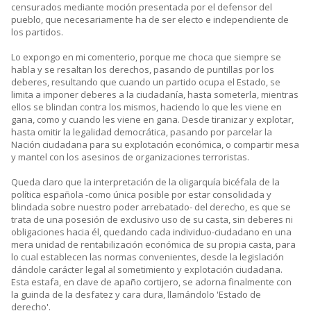
censurados mediante moción presentada por el defensor del
pueblo, que necesariamente ha de ser electo e independiente de
los partidos.
Lo expongo en mi comenterio, porque me choca que siempre se
habla y se resaltan los derechos, pasando de puntillas por los
deberes, resultando que cuando un partido ocupa el Estado, se
limita a imponer deberes a la ciudadanía, hasta someterla, mientras
ellos se blindan contra los mismos, haciendo lo que les viene en
gana, como y cuando les viene en gana. Desde tiranizar y explotar,
hasta omitir la legalidad democrática, pasando por parcelar la
Nación ciudadana para su explotación económica, o compartir mesa
y mantel con los asesinos de organizaciones terroristas.
Queda claro que la interpretación de la oligarquía bicéfala de la
política española -como única posible por estar consolidada y
blindada sobre nuestro poder arrebatado- del derecho, es que se
trata de una posesión de exclusivo uso de su casta, sin deberes ni
obligaciones hacia él, quedando cada individuo-ciudadano en una
mera unidad de rentabilización económica de su propia casta, para
lo cual establecen las normas convenientes, desde la legislación
dándole carácter legal al sometimiento y explotación ciudadana.
Esta estafa, en clave de apaño cortijero, se adorna finalmente con
la guinda de la desfatez y cara dura, llamándolo 'Estado de
derecho'.