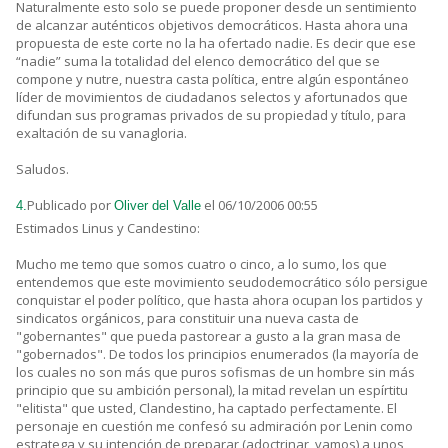
Naturalmente esto solo se puede proponer desde un sentimiento
de alcanzar auténticos objetivos democráticos. Hasta ahora una
propuesta de este corte no la ha ofertado nadie. Es decir que ese
“nadie” suma la totalidad del elenco democrático del que se
compone y nutre, nuestra casta política, entre algún espontáneo
líder de movimientos de ciudadanos selectos y afortunados que
difundan sus programas privados de su propiedad y título, para
exaltación de su vanagloria.
Saludos.
Publicado por
el 06/10/2006 00:55
4.
Oliver del Valle
Estimados Linus y Candestino:
Mucho me temo que somos cuatro o cinco, a lo sumo, los que
entendemos que este movimiento seudodemocrático sólo persigue
conquistar el poder político, que hasta ahora ocupan los partidos y
sindicatos orgánicos, para constituir una nueva casta de
"gobernantes" que pueda pastorear a gusto a la gran masa de
"gobernados". De todos los principios enumerados (la mayoría de
los cuales no son más que puros sofismas de un hombre sin más
principio que su ambición personal), la mitad revelan un espírtitu
"elitista" que usted, Clandestino, ha captado perfectamente. El
personaje en cuestión me confesó su admiración por Lenin como
estratega y su intención de preparar (adoctrinar, vamos) a unos