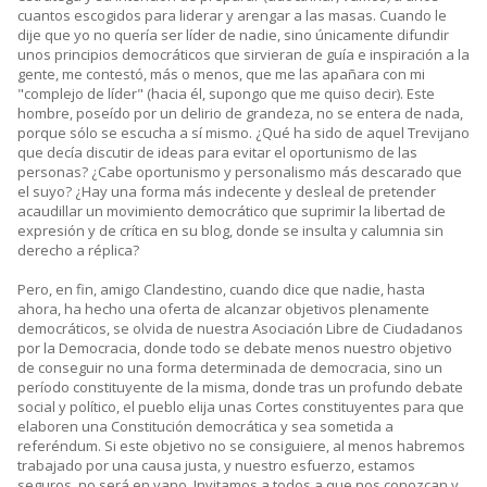
cuantos escogidos para liderar y arengar a las masas. Cuando le
dije que yo no quería ser líder de nadie, sino únicamente difundir
unos principios democráticos que sirvieran de guía e inspiración a la
gente, me contestó, más o menos, que me las apañara con mi
"complejo de líder" (hacia él, supongo que me quiso decir). Este
hombre, poseído por un delirio de grandeza, no se entera de nada,
porque sólo se escucha a sí mismo. ¿Qué ha sido de aquel Trevijano
que decía discutir de ideas para evitar el oportunismo de las
personas? ¿Cabe oportunismo y personalismo más descarado que
el suyo? ¿Hay una forma más indecente y desleal de pretender
acaudillar un movimiento democrático que suprimir la libertad de
expresión y de crítica en su blog, donde se insulta y calumnia sin
derecho a réplica?
Pero, en fin, amigo Clandestino, cuando dice que nadie, hasta
ahora, ha hecho una oferta de alcanzar objetivos plenamente
democráticos, se olvida de nuestra Asociación Libre de Ciudadanos
por la Democracia, donde todo se debate menos nuestro objetivo
de conseguir no una forma determinada de democracia, sino un
período constituyente de la misma, donde tras un profundo debate
social y político, el pueblo elija unas Cortes constituyentes para que
elaboren una Constitución democrática y sea sometida a
referéndum. Si este objetivo no se consiguiere, al menos habremos
trabajado por una causa justa, y nuestro esfuerzo, estamos
seguros, no será en vano. Invitamos a todos a que nos conozcan y,