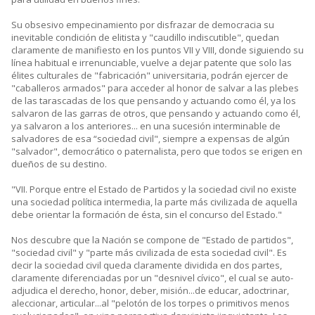
Su obsesivo empecinamiento por disfrazar de democracia su
inevitable condición de elitista y "caudillo indiscutible", quedan
claramente de manifiesto en los puntos VII y VIII, donde siguiendo su
línea habitual e irrenunciable, vuelve a dejar patente que solo las
élites culturales de "fabricación" universitaria, podrán ejercer de
"caballeros armados" para acceder al honor de salvar a las plebes
de las tarascadas de los que pensando y actuando como él, ya los
salvaron de las garras de otros, que pensando y actuando como él,
ya salvaron a los anteriores... en una sucesión interminable de
salvadores de esa “sociedad civil", siempre a expensas de algún
"salvador", democrático o paternalista, pero que todos se erigen en
dueños de su destino.
"VII. Porque entre el Estado de Partidos y la sociedad civil no existe
una sociedad política intermedia, la parte más civilizada de aquella
debe orientar la formación de ésta, sin el concurso del Estado."
Nos descubre que la Nación se compone de "Estado de partidos",
"sociedad civil" y "parte más civilizada de esta sociedad civil". Es
decir la sociedad civil queda claramente dividida en dos partes,
claramente diferenciadas por un "desnivel cívico", el cual se auto-
adjudica el derecho, honor, deber, misión...de educar, adoctrinar,
aleccionar, articular...al "pelotón de los torpes o primitivos menos