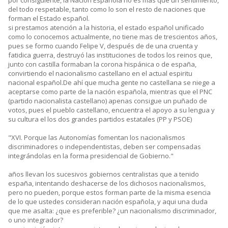
por consiguiente, la Nación Española no es mas que un sentimiento,
del todo respetable, tanto como lo son el resto de naciones que
forman el Estado español.
si prestamos atención a la historia, el estado español unificado
como lo conocemos actualmente, no tiene mas de trescientos años,
pues se formo cuando Felipe V, después de de una cruenta y
fatidica guerra, destruyó las instituciones de todos los reinos que,
junto con castilla formaban la corona hispánica o de españa,
convirtiendo el nacionalismo castellano en el actual espiritu
nacional español.De ahí que mucha gente no castellana se niege a
aceptarse como parte de la nación española, mientras que el PNC
(partido nacionalista castellano) apenas consigue un puñado de
votos, pues el pueblo castellano, encuentra el apoyo a su lengua y
su cultura el los dos grandes partidos estatales (PP y PSOE)
"XVI. Porque las Autonomías fomentan los nacionalismos
discriminadores o independentistas, deben ser compensadas
integrándolas en la forma presidencial de Gobierno."
años llevan los sucesivos gobiernos centralistas que a tenido
españa, intentando deshacerse de los dichosos nacionalismos,
pero no pueden, porque estos forman parte de la misma esencia
de lo que ustedes consideran nación española, y aqui una duda
que me asalta: ¿que es preferible? ¿un nacionalismo discriminador,
o uno integrador?