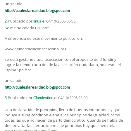
un saludo
http://cualeslarealidad.blogspot.com
Publicado por
el 04/10/2006 06:56
2.
linus
Se me ha colado un "no"
A diferencia de este movimiento político, en:
www.democraciaconstitucional.org
se está gestando una asociación con el proposito de difundir y
lograr la democracia desde la asimilación ciudadana, no desde el
"golpe" político.
un saludo
http://cualeslarealidad.blogspot.com
Publicado por
el 04/10/2006 23:09
3.
Clandestino
Una declaración de principios, llena de buenas intenciones y que
incluye alguna condición ajena a los principios de igualdad, como
todas las que no nacen de parto democrático. Cuando se habla de
democracia, las declaraciones de principios hay que meditarlas
para utilidad en buenos fines.