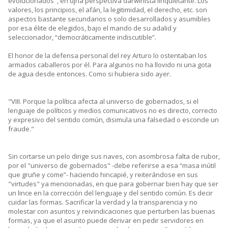
evolucionados", en ujna perspectiva darwinista iinquietante. Los
valores, los principios, el afán, la legitimidad, el derecho, etc. son
aspectos bastante secundarios o solo desarrollados y asumibles
por esa élite de elegidos, bajo el mando de su adalid y
seleccionador, “democráticamente indiscutible”.
El honor de la defensa personal del rey Arturo lo ostentaban los
armados caballeros por él. Para algunos no ha llovido ni una gota
de agua desde entonces. Como si hubiera sido ayer.
"VIII. Porque la política afecta al universo de gobernados, si el
lenguaje de políticos y medios comunicativos no es directo, correcto
y expresivo del sentido común, disimula una falsedad o esconde un
fraude."
Sin cortarse un pelo dirige sus naves, con asombrosa falta de rubor,
por el "universo de gobernados" -debe referirse a esa “masa inútil
que gruñe y come”- haciendo hincapié, y reiterándose en sus
"virtudes" ya mencionadas, en que para gobernar bien hay que ser
un lince en la corrección del lenguaje y del sentido común. Es decir
cuidar las formas. Sacrificar la verdad y la transparencia y no
molestar con asuntos y reivindicaciones que perturben las buenas
formas, ya que el asunto puede derivar en pedir servidores en