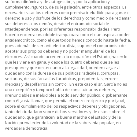
su forma dinámica y de autogestión; y por la aplicación y
cumplimiento, riguroso, de su legislación, entre otros aspectos. Es
necesario tratar los deberes como premisa ineludible para ganar el
derecho a uso y disfrute de los derechos y como medio de reclamar
sus deberes a los demás, desde el entramado social de
interdependencia, por las diferentes responsabilidades. Pero
hacerlo encierra una doble trampa para todo el que aspira a poder
antidemocrático, como el que todos hemos conocido hasta la fecha,
pues además de ser anti-electoralista, supone el compromiso de
aceptar sus propios deberes y no poder manipular el de los
electores. Así cuando acceden a la ocupación del Estado, hacen lo
que les viene en gana, y desde los cuatro deberes que se les
presupone y que omiten junto a la legalidad, pueden cargar al
ciudadano con la dureza de sus políticas radicales, corruptas,
sectarias, de sus fantasías faraónicas, prepotencias, errores,
inepcias y despilfarros sin control. En este caso el sr. García no es
una excepción y tampoco habla de constituir unos deberes,
irrenunciables e ineludibles a todo servidor público, o gobernante
como él gusta llamar, que permita el control recíproco y por igual,
sobre el cumplimiento de los respectivos deberes y obligaciones,
tanto del ciudadano sobre dichos servidores y de estos sobre el
ciudadano, que garanticen la buena marcha del Estado y de la
Nación, prevaleciendo la voluntad de la soberanía popular, en
verdadera democracia.