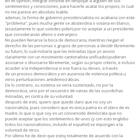
en mi opinión, integrar consiste en despojar a alguien de sus
sentimientos y convicciones, para hacerle acatar los propios, lo cual
no me parece en absoluto loable.
ademas, la forma de gobierno presidencialista no acabaria con este
"problema", pues mucha gente se abstendria o votaria en blanco,
(exactamente lo que ustedes piden) por no aceptar a un presidente
que considerarian alíeno o extranjero.
No pueden llenarse la boca de democracia, mientras niegan el
derecho de las personas o grupos de personas a decidir libremente
su futuro, lo cual incluiría que las mónadas (que yo asocio
claramente con un movimiento cantonalista unificado) pudieran
asociarse o disociarse libremente, según su propio criterio, e incluso
acceder a la independencia si ese fuera su deseo, a través
de un proceso democrático y en ausencia de violencia politica u
otros perturbaciones antidemocráticas.
De lo contrario, su sistema se veria sustentado, no por la
democrácia, sino por el secuestro de varias de las susodichas
mónadas, en contra de su voluntad.
después de esto, quiero que quede claro que no soy un
nacionalista, pues considero que mi única patria es el útero de mi
madre, lo que si que soy es un convencido demócrata que no
puede aceptar que los sentimientos de unos (y con esto englobo
todos los nacionalismos, incluido el español) se impongan a la
voluntad de otros.
Por último he de decir que estoy totalmente de acuerdo con la