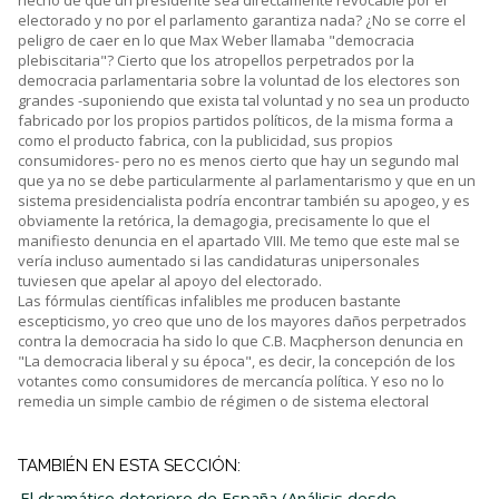
hecho de que un presidente sea directamente revocable por el
electorado y no por el parlamento garantiza nada? ¿No se corre el
peligro de caer en lo que Max Weber llamaba "democracia
plebiscitaria"? Cierto que los atropellos perpetrados por la
democracia parlamentaria sobre la voluntad de los electores son
grandes -suponiendo que exista tal voluntad y no sea un producto
fabricado por los propios partidos políticos, de la misma forma a
como el producto fabrica, con la publicidad, sus propios
consumidores- pero no es menos cierto que hay un segundo mal
que ya no se debe particularmente al parlamentarismo y que en un
sistema presidencialista podría encontrar también su apogeo, y es
obviamente la retórica, la demagogia, precisamente lo que el
manifiesto denuncia en el apartado VIII. Me temo que este mal se
vería incluso aumentado si las candidaturas unipersonales
tuviesen que apelar al apoyo del electorado.
Las fórmulas científicas infalibles me producen bastante
escepticismo, yo creo que uno de los mayores daños perpetrados
contra la democracia ha sido lo que C.B. Macpherson denuncia en
"La democracia liberal y su época", es decir, la concepción de los
votantes como consumidores de mercancía política. Y eso no lo
remedia un simple cambio de régimen o de sistema electoral
TAMBIÉN EN ESTA SECCIÓN:
El dramático deterioro de España (Análisis desde