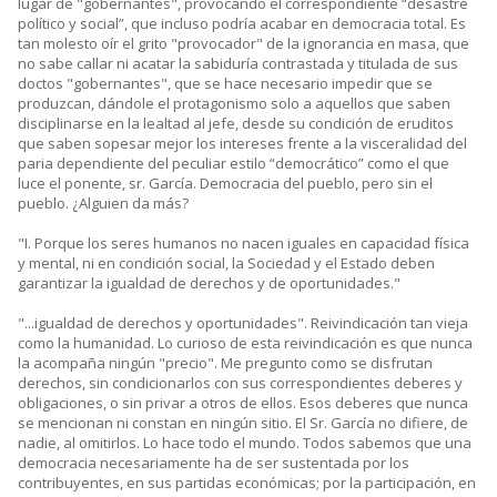
lugar de "gobernantes", provocando el correspondiente “desastre
político y social”, que incluso podría acabar en democracia total. Es
tan molesto oír el grito "provocador" de la ignorancia en masa, que
no sabe callar ni acatar la sabiduría contrastada y titulada de sus
doctos "gobernantes", que se hace necesario impedir que se
produzcan, dándole el protagonismo solo a aquellos que saben
disciplinarse en la lealtad al jefe, desde su condición de eruditos
que saben sopesar mejor los intereses frente a la visceralidad del
paria dependiente del peculiar estilo “democrático” como el que
luce el ponente, sr. García. Democracia del pueblo, pero sin el
pueblo. ¿Alguien da más?
"I. Porque los seres humanos no nacen iguales en capacidad física
y mental, ni en condición social, la Sociedad y el Estado deben
garantizar la igualdad de derechos y de oportunidades."
"...igualdad de derechos y oportunidades". Reivindicación tan vieja
como la humanidad. Lo curioso de esta reivindicación es que nunca
la acompaña ningún "precio". Me pregunto como se disfrutan
derechos, sin condicionarlos con sus correspondientes deberes y
obligaciones, o sin privar a otros de ellos. Esos deberes que nunca
se mencionan ni constan en ningún sitio. El Sr. García no difiere, de
nadie, al omitirlos. Lo hace todo el mundo. Todos sabemos que una
democracia necesariamente ha de ser sustentada por los
contribuyentes, en sus partidas económicas; por la participación, en