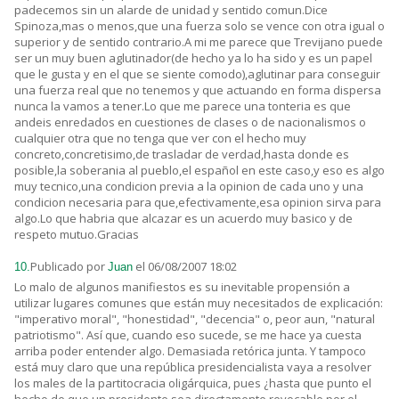
padecemos sin un alarde de unidad y sentido comun.Dice
Spinoza,mas o menos,que una fuerza solo se vence con otra igual o
superior y de sentido contrario.A mi me parece que Trevijano puede
ser un muy buen aglutinador(de hecho ya lo ha sido y es un papel
que le gusta y en el que se siente comodo),aglutinar para conseguir
una fuerza real que no tenemos y que actuando en forma dispersa
nunca la vamos a tener.Lo que me parece una tonteria es que
andeis enredados en cuestiones de clases o de nacionalismos o
cualquier otra que no tenga que ver con el hecho muy
concreto,concretisimo,de trasladar de verdad,hasta donde es
posible,la soberania al pueblo,el español en este caso,y eso es algo
muy tecnico,una condicion previa a la opinion de cada uno y una
condicion necesaria para que,efectivamente,esa opinion sirva para
algo.Lo que habria que alcazar es un acuerdo muy basico y de
respeto mutuo.Gracias
Publicado por
el 06/08/2007 18:02
10.
Juan
Lo malo de algunos manifiestos es su inevitable propensión a
utilizar lugares comunes que están muy necesitados de explicación:
"imperativo moral", "honestidad", "decencia" o, peor aun, "natural
patriotismo". Así que, cuando eso sucede, se me hace ya cuesta
arriba poder entender algo. Demasiada retórica junta. Y tampoco
está muy claro que una república presidencialista vaya a resolver
los males de la partitocracia oligárquica, pues ¿hasta que punto el