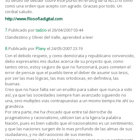
Su deseo de debatir sobre este punto en el blog de la ALCD lo tomo
como una orden que acepto con agrado. Gracias por todo. Un
cordial saludo.
http://www.filosofiadigital.com
Publicado por
el 26/04/2007 03:44
7.
tadzio
Clandestino y Oliver del Valle, aprended a leer
Publicado por
el 24/05/2007 23:19
8.
Plany
Con el debido respeto, y como demócrata y republicano convencido,
debo expresarles mis dudas acerca de su proyecto que, como
tantos otros, estoy seguro de que no funcionará, pues cometen el
error de pensar que el pueblo tiene el deber de asumir sus tesis,
por ser las mas lógicas, las mas ortodoxas, en definitiva, las
buenas.
Creo que no hace falta ser un erudito para saber que nunca a sido
así, ya que las sociedades siempre han avanzado siguiendo no
una, sino multiples vias contrapuestas a un mismo tiempo.He ahí su
grandeza.
Por otra parte, me ha chocado que entre tal derroche de
pragmatismo y racionalismo, utilizen tan a la ligera la palabra
Nación, pues es bien sabido que el nacionalismo es un sentimiento,
y que las naciones surgen de lo mas profundo de las almas de sus
ciudadanos, y no del raciocinio de sus mentes.