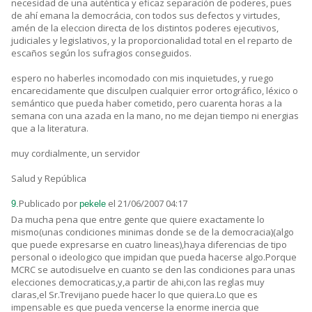
necesidad de una auténtica y eficaz separación de poderes, pues
de ahí emana la democrácia, con todos sus defectos y virtudes,
amén de la eleccion directa de los distintos poderes ejecutivos,
judiciales y legislativos, y la proporcionalidad total en el reparto de
escaños según los sufragios conseguidos.
espero no haberles incomodado con mis inquietudes, y ruego
encarecidamente que disculpen cualquier error ortográfico, léxico o
semántico que pueda haber cometido, pero cuarenta horas a la
semana con una azada en la mano, no me dejan tiempo ni energias
que a la literatura.
muy cordialmente, un servidor
Salud y República
Publicado por
el 21/06/2007 04:17
9.
pekele
Da mucha pena que entre gente que quiere exactamente lo
mismo(unas condiciones minimas donde se de la democracia)(algo
que puede expresarse en cuatro lineas),haya diferencias de tipo
personal o ideologico que impidan que pueda hacerse algo.Porque
MCRC se autodisuelve en cuanto se den las condiciones para unas
elecciones democraticas,y,a partir de ahi,con las reglas muy
claras,el Sr.Trevijano puede hacer lo que quiera.Lo que es
impensable es que pueda vencerse la enorme inercia que