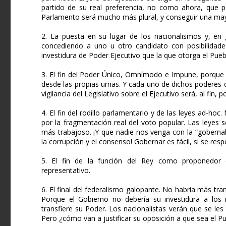
partido de su real preferencia, no como ahora, que po
Parlamento será mucho más plural, y conseguir una mayo
2. La puesta en su lugar de los nacionalismos y, e
concediendo a uno u otro candidato con posibilidade
investidura de Poder Ejecutivo que la que otorga el Pueb
3. El fin del Poder Único, Omnímodo e Impune, porque l
desde las propias urnas. Y cada uno de dichos poderes 
vigilancia del Legislativo sobre el Ejecutivo será, al fin, po
4. El fin del rodillo parlamentario y de las leyes ad-hoc.
por la fragmentación real del voto popular. Las leyes se
más trabajoso. ¡Y que nadie nos venga con la “goberna
la corrupción y el consenso! Gobernar es fácil, si se res
5. El fin de la función del Rey como proponedor d
representativo.
6. El final del federalismo galopante. No habría más tr
Porque el Gobierno no debería su investidura a los n
transfiere su Poder. Los nacionalistas verán que se l
Pero ¿cómo van a justificar su oposición a que sea el P