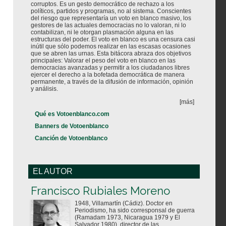
corruptos. Es un gesto democrático de rechazo a los
políticos, partidos y programas, no al sistema. Conscientes
del riesgo que representaría un voto en blanco masivo, los
gestores de las actuales democracias no lo valoran, ni lo
contabilizan, ni le otorgan plasmación alguna en las
estructuras del poder. El voto en blanco es una censura casi
inútil que sólo podemos realizar en las escasas ocasiones
que se abren las urnas. Esta bitácora abraza dos objetivos
principales: Valorar el peso del voto en blanco en las
democracias avanzadas y permitir a los ciudadanos libres
ejercer el derecho a la bofetada democrática de manera
permanente, a través de la difusión de información, opinión
y análisis.
[más]
Qué es Votoenblanco.com
Banners de Votoenblanco
Canción de Votoenblanco
EL AUTOR
Votoenblanco.com
Francisco Rubiales Moreno
1948, Villamartín (Cádiz). Doctor en
Periodismo, ha sido corresponsal de guerra
(Ramadam 1973, Nicaragua 1979 y El
Salvador 1980), director de las