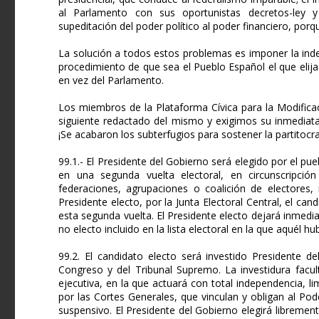
al Parlamento con sus oportunistas decretos-ley y l
supeditación del poder político al poder financiero, porq
La solución a todos estos problemas es imponer la inde
procedimiento de que sea el Pueblo Español el que elija
en vez del Parlamento.
Los miembros de la Plataforma Cívica para la Modifica
siguiente redactado del mismo y exigimos su inmediata
¡Se acabaron los subterfugios para sostener la partitocra
99.1.- El Presidente del Gobierno será elegido por el 
en una segunda vuelta electoral, en circunscripción
federaciones, agrupaciones o coalición de electores
Presidente electo, por la Junta Electoral Central, el 
esta segunda vuelta. El Presidente electo dejará inmed
no electo incluido en la lista electoral en la que aquél h
99.2. El candidato electo será investido Presidente d
Congreso y del Tribunal Supremo. La investidura facult
ejecutiva, en la que actuará con total independencia, l
por las Cortes Generales, que vinculan y obligan al Pod
suspensivo. El Presidente del Gobierno elegirá libreme