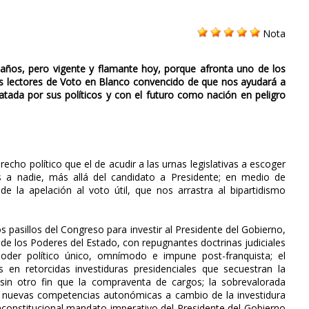
Nota
 años, pero vigente y flamante hoy, porque afronta uno de los
os lectores de Voto en Blanco convencido de que nos ayudará a
tada por sus políticos y con el futuro como nación en peligro
ho político que el de acudir a las urnas legislativas a escoger
 a nadie, más allá del candidato a Presidente; en medio de
la apelación al voto útil, que nos arrastra al bipartidismo
s pasillos del Congreso para investir al Presidente del Gobierno,
de los Poderes del Estado, con repugnantes doctrinas judiciales
 poder político único, omnímodo e impune post-franquista; el
 en retorcidas investiduras presidenciales que secuestran la
a sin otro fin que la compraventa de cargos; la sobrevalorada
 de nuevas competencias autonómicas a cambio de la investidura
inconstitucional mandato imperativo del Presidente del Gobierno