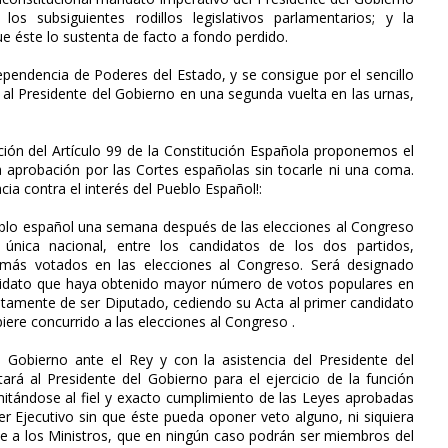
os subsiguientes rodillos legislativos parlamentarios; y la
ue éste lo sustenta de facto a fondo perdido.
pendencia de Poderes del Estado, y se consigue por el sencillo
 al Presidente del Gobierno en una segunda vuelta en las urnas,
ción del Artículo 99 de la Constitución Española proponemos el
 aprobación por las Cortes españolas sin tocarle ni una coma.
cia contra el interés del Pueblo Español!:
pueblo español una semana después de las elecciones al Congreso
 única nacional, entre los candidatos de los dos partidos,
, más votados en las elecciones al Congreso. Será designado
candidato que haya obtenido mayor número de votos populares en
iatamente de ser Diputado, cediendo su Acta al primer candidato
ubiere concurrido a las elecciones al Congreso .
el Gobierno ante el Rey y con la asistencia del Presidente del
ará al Presidente del Gobierno para el ejercicio de la función
imitándose al fiel y exacto cumplimiento de las Leyes aprobadas
er Ejecutivo sin que éste pueda oponer veto alguno, ni siquiera
nte a los Ministros, que en ningún caso podrán ser miembros del