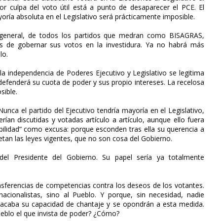
r culpa del voto útil está a punto de desaparecer el PCE. El
ría absoluta en el Legislativo será prácticamente imposible.
n general, de todos los partidos que medran como BISAGRAS,
s de gobernar sus votos en la investidura. Ya no habrá más
lo.
a independencia de Poderes Ejecutivo y Legislativo se legitima
defenderá su cuota de poder y sus propio intereses. La recelosa
sible.
 Nunca el partido del Ejecutivo tendría mayoría en el Legislativo,
rían discutidas y votadas artículo a artículo, aunque ello fuera
bilidad” como excusa: porque esconden tras ella su querencia a
petan las leyes vigentes, que no son cosa del Gobierno.
el Presidente del Gobierno. Su papel sería ya totalmente
ansferencias de competencias contra los deseos de los votantes.
acionalistas, sino al Pueblo. Y porque, sin necesidad, nadie
es acaba su capacidad de chantaje y se opondrán a esta medida.
ueblo el que invista de poder? ¿Cómo?