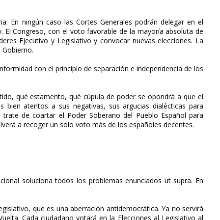
ia. En ningún caso las Cortes Generales podrán delegar en el
. El Congreso, con el voto favorable de la mayoría absoluta de
res Ejecutivo y Legislativo y convocar nuevas elecciones. La
l Gobierno.
e conformidad con el principio de separación e independencia de los
tido, qué estamento, qué cúpula de poder se opondrá a que el
 bien atentos a sus negativas, sus argucias dialécticas para
o trate de coartar el Poder Soberano del Pueblo Español para
volverá a recoger un solo voto más de los españoles decentes.
cional soluciona todos los problemas enunciados ut supra. En
egislativo, que es una aberración antidemocrática. Ya no servirá
Vuelta. Cada ciudadano votará en la Elecciones al Legislativo al