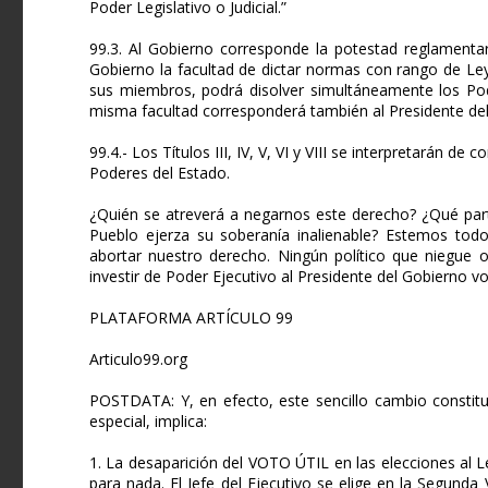
Poder Legislativo o Judicial.”
99.3. Al Gobierno corresponde la potestad reglamentar
Gobierno la facultad de dictar normas con rango de Ley
sus miembros, podrá disolver simultáneamente los Pode
misma facultad corresponderá también al Presidente de
99.4.- Los Títulos III, IV, V, VI y VIII se interpretarán d
Poderes del Estado.
¿Quién se atreverá a negarnos este derecho? ¿Qué par
Pueblo ejerza su soberanía inalienable? Estemos todos
abortar nuestro derecho. Ningún político que niegue 
investir de Poder Ejecutivo al Presidente del Gobierno 
PLATAFORMA ARTÍCULO 99
Articulo99.org
POSTDATA: Y, en efecto, este sencillo cambio constitu
especial, implica:
1. La desaparición del VOTO ÚTIL en las elecciones al L
para nada. El Jefe del Ejecutivo se elige en la Segunda 