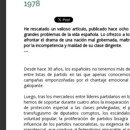
1978
He rescatado un valioso artículo, publicado hace ocho
grandes problemas de la vida española. Lo ofrezco a l
afrontar el drama de una nación mal gobernada, maltra
por la incompetencia y maldad de su clase dirigente.
---
Desde hace 30 años, los españoles no tenemos más derec
entre listas de partido en las que apenas conocemos
campañas emponzoñadas por el chantaje emocional de 
galopante.
Luego, tras los mercadeos entre líderes partidarios en lo
hemos de soportar durante cuatro años la inseparación 
de protección especial a las clases privilegiadas; el
transfuguismo de diputados corruptos, los escándalos
voluntad popular; la proliferación de partidos bisagr
influencia de los partidos nacionalistas, su exigencia
presidencial, que conduce al federalismo imparable; el 