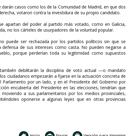
 se darán casos como los de la Comunidad de Madrid, en que dos
erecha, votaron contra la investidura de su propio candidato.
que apartan del poder al partido más votado, como en Galicia,
ida, no los cárteles de usurpadores de la voluntad popular.
no puede ser rechazada por los partidos políticos sin que se
la defensa de sus intereses como casta. No pueden negarse a
 Pueblo, porque perderían toda su legitimidad como supuestos
 también debilitarán la disciplina de voto actual —o mandato
e los ciudadanos empezarán a fijarse en la actuación concreta de
 el Parlamento por un lado, y en el Presidente del Gobierno por
cción encubierta del Presidente en las elecciones, tendrían que
, moviendo a sus parlamentarios por los medios provinciales,
itiéndoles oponerse a algunas leyes que en otras provincias
Inicio
Enviar
Versión para Imprimir