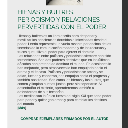
HIENAS Y BUITRES.
PERIODISMO Y RELACIONES
PERVERTIDAS CON EL PODER
Hienas y buitres es un libro escrito para despertar y
movilizar las conciencias dormidas e intoxicadas desde el
poder. Leerlo representa un vuelo rasante por encima de los
secretos de la comunicación moderna y de los recursos y
trucos que utiliza el poder para ejercer el dominio.
Las relaciones entre políticos y periodistas siempre han sido
tormentosas. Son dos poderes decisivos que en las últimas
décadas han pretendido dominar el mundo. En ocasiones lo
han mejorado, pero otras veces lo han empujado hacia el
drama y el fracaso. Políticos y periodistas se aman y se
odian, luchan y cooperan, nos empujan hacia el progreso y
también nos frenan. Son como las hienas y los buitres, que
comen y limpian huesos juntos, pero sin soportarse. Al
desentrañar el misterio, aprenderemos también a
defendernos de sus fechorías.
Los medios son la única fuerza del siglo XXI que tiene poder
para poner y quitar gobiernos y para cambiar los destinos
del mundo.
[
Más
]
COMPRAR EJEMPLARES FIRMADOS POR EL AUTOR