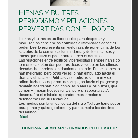
HIENAS Y BUITRES.
PERIODISMO Y RELACIONES
PERVERTIDAS CON EL PODER
Hienas y buitres es un libro escrito para despertar y
movilizar las conciencias dormidas e intoxicadas desde el
poder. Leerlo representa un vuelo rasante por encima de los
secretos de la comunicación moderna y de los recursos y
trucos que utiliza el poder para ejercer el dominio.
Las relaciones entre políticos y periodistas siempre han sido
tormentosas. Son dos poderes decisivos que en las últimas
décadas han pretendido dominar el mundo. En ocasiones lo
han mejorado, pero otras veces lo han empujado hacia el
drama y el fracaso. Políticos y periodistas se aman y se
odian, luchan y cooperan, nos empujan hacia el progreso y
también nos frenan. Son como las hienas y los buitres, que
comen y limpian huesos juntos, pero sin soportarse. Al
desentrañar el misterio, aprenderemos también a
defendernos de sus fechorías.
Los medios son la única fuerza del siglo XXI que tiene poder
para poner y quitar gobiernos y para cambiar los destinos
del mundo.
[
Más
]
COMPRAR EJEMPLARES FIRMADOS POR EL AUTOR