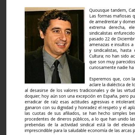
Quousque tandem, Catal
Las formas mafiosas qu
de amedrentar y domeñar
extrema derecha, el
sindicalistas enfurecid
pasado 22 de Diciembre
amenazas e insultos a c
y sindicalistas, hast
Cultura; no han sido a
que son muy parecidos
curiosamente nadie ha r
Esperemos que, con la
aclare la dialéctica de 
al desasirse de los valores tradicionales y de las virtu
doquier; hoy aún son una excepción en España, pero pue
erradicar de raíz esas actitudes agresivas e intoler
ganaron con su dignidad y honradez el respeto y el apla
las cuotas de sus afiliados, se han hecho simples ben
procedentes de dineros públicos, a lo que han unido la
prebendas de la actividad sindical está la del elev
imprescindible para la saludable economía de las arcas p