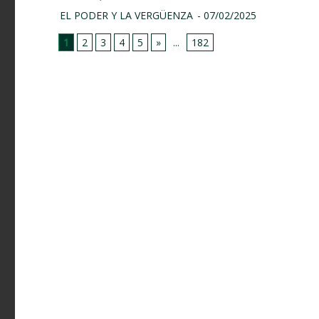
EL PODER Y LA VERGÜENZA
- 07/02/2025
1
2
3
4
5
»
...
182