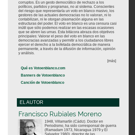
corruptos. Es un gesto democrático de rechazo a los
políticos, partidos y programas, no al sistema. Conscientes
del riesgo que representaría un voto en blanco masivo, los
gestores de las actuales democracias no lo valoran, ni lo
contabilizan, ni le otorgan plasmación alguna en las
estructuras del poder. El voto en blanco es una censura casi
inútil que sólo podemos realizar en las escasas ocasiones
que se abren las urnas. Esta bitácora abraza dos objetivos
principales: Valorar el peso del voto en blanco en las
democracias avanzadas y permitir a los ciudadanos libres
ejercer el derecho a la bofetada democrática de manera
permanente, a través de la difusión de información, opinión
y análisis.
[más]
Qué es Votoenblanco.com
Banners de Votoenblanco
Canción de Votoenblanco
EL AUTOR
Votoenblanco.com
Francisco Rubiales Moreno
1948, Villamartín (Cádiz). Doctor en
Periodismo, ha sido corresponsal de guerra
(Ramadam 1973, Nicaragua 1979 y El
Salvador 1980), director de las