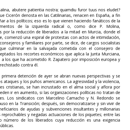
ina, abutere patientia nostra; quamdiu furor tuus nos eludet?
e Cicerón denosta en las Catilinarias, renacen en España, a fin
 a los políticos; eso es lo que vienen haciendo fanáticos de la
ementos de la izquierda radical o, como dice P. Molina,
os por la reducción de liberados a la mitad en Murcia, donde el
, comenzó una espiral de protestas con actos de intimidación,
onsejeros y familiares por parte, se dice, de cargos socialistas
a que culminar en la salvajada cometida con el consejero de
ceptados los recortes económicos que aplica la Junta Murciana,
 a los que ha acometido R. Zapatero por imposición europea y
echistado contra él.
 primera detención de ayer se abran nuevas perspectivas y se
los ataques y los puños americanos. La agresividad y la violencia,
des cristianas, se han incrustado en el alma social y aflora por
den ir en aumento, si las organizaciones políticas no tratan de
antes. Los sindicatos con Marcelino Camacho y N. Redondo se
uso en la Transición; después, sin democratizarse y sin vivir de
eficiarios de ayudas y subvenciones insultantes y millonarias
s reprochables y negadas actuaciones de los piquetes; entre las
ado número de los liberados cuya reducción es una exigencia
úblicas.