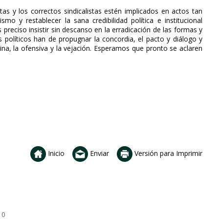
s y los correctos sindicalistas estén implicados en actos tan
mo y restablecer la sana credibilidad política e institucional
s preciso insistir sin descanso en la erradicación de las formas y
os políticos han de propugnar la concordia, el pacto y diálogo y
ina, la ofensiva y la vejación. Esperamos que pronto se aclaren
Inicio
Enviar
Versión para Imprimir
10