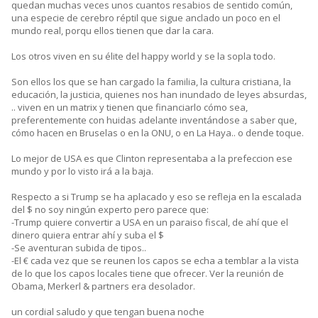
quedan muchas veces unos cuantos resabios de sentido común,
una especie de cerebro réptil que sigue anclado un poco en el
mundo real, porqu ellos tienen que dar la cara.
Los otros viven en su élite del happy world y se la sopla todo.
Son ellos los que se han cargado la familia, la cultura cristiana, la
educación, la justicia, quienes nos han inundado de leyes absurdas,
.. viven en un matrix y tienen que financiarlo cómo sea,
preferentemente con huidas adelante inventándose a saber que,
cómo hacen en Bruselas o en la ONU, o en La Haya.. o dende toque.
Lo mejor de USA es que Clinton representaba a la prefeccion ese
mundo y por lo visto irá a la baja.
Respecto a si Trump se ha aplacado y eso se refleja en la escalada
del $ no soy ningún experto pero parece que:
-Trump quiere convertir a USA en un paraiso fiscal, de ahí que el
dinero quiera entrar ahí y suba el $
-Se aventuran subida de tipos..
-El € cada vez que se reunen los capos se echa a temblar a la vista
de lo que los capos locales tiene que ofrecer. Ver la reunión de
Obama, Merkerl & partners era desolador.
un cordial saludo y que tengan buena noche