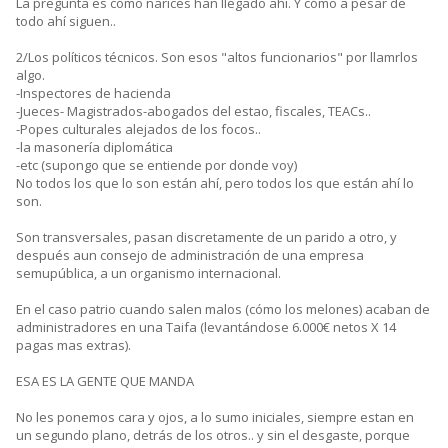
La pregunta es cómo narices han llegado ahí. Y cómo a pesar de
todo ahí siguen..
2/Los políticos técnicos. Son esos "altos funcionarios" por llamrlos
algo.
-Inspectores de hacienda
-Jueces- Magistrados-abogados del estao, fiscales, TEACs..
-Popes culturales alejados de los focos..
-la masonería diplomática
-etc (supongo que se entiende por donde voy)
No todos los que lo son están ahí, pero todos los que están ahí lo
son.
Son transversales, pasan discretamente de un parido a otro, y
después aun consejo de administración de una empresa
semupública, a un organismo internacional.
En el caso patrio cuando salen malos (cómo los melones) acaban de
administradores en una Taifa (levantándose 6.000€ netos X 14
pagas mas extras).
ESA ES LA GENTE QUE MANDA
No les ponemos cara y ojos, a lo sumo iniciales, siempre estan en
un segundo plano, detrás de los otros.. y sin el desgaste, porque