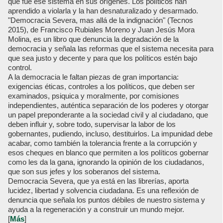
que fue ese sistema en sus orígenes. Los políticos han
aprendido a violarla y la han desnaturalizado y desarmado.
"Democracia Severa, mas allá de la indignación" (Tecnos
2015), de Francisco Rubiales Moreno y Juan Jesús Mora
Molina, es un libro que denuncia la degradación de la
democracia y señala las reformas que el sistema necesita para
que sea justo y decente y para que los políticos estén bajo
control.
A la democracia le faltan piezas de gran importancia:
exigencias éticas, controles a los políticos, que deben ser
examinados, psiquica y moralmente, por comisiones
independientes, auténtica separación de los poderes y otorgar
un papel preponderante a la sociedad civil y al ciudadano, que
deben influir y, sobre todo, supervisar la labor de los
gobernantes, pudiendo, incluso, destituirlos. La impunidad debe
acabar, como también la tolerancia frente a la corrupción y
esos cheques en blanco que permiten a los políticos gobernar
como les da la gana, ignorando la opinión de los ciudadanos,
que son sus jefes y los soberanos del sistema.
Democracia Severa, que ya está en las librerías, aporta
lucidez, libertad y solvencia ciudadana. Es una reflexión de
denuncia que señala los puntos débiles de nuestro sistema y
ayuda a la regeneración y a construir un mundo mejor.
[
Más
]