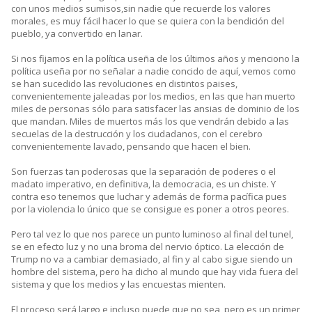
con unos medios sumisos,sin nadie que recuerde los valores
morales, es muy fácil hacer lo que se quiera con la bendición del
pueblo, ya convertido en lanar.
Si nos fijamos en la política useña de los últimos años y menciono la
política useña por no señalar a nadie concido de aquí, vemos como
se han sucedido las revoluciones en distintos paises,
convenientemente jaleadas por los medios, en las que han muerto
miles de personas sólo para satisfacer las ansias de dominio de los
que mandan. Miles de muertos más los que vendrán debido a las
secuelas de la destrucción y los ciudadanos, con el cerebro
convenientemente lavado, pensando que hacen el bien.
Son fuerzas tan poderosas que la separación de poderes o el
madato imperativo, en definitiva, la democracia, es un chiste. Y
contra eso tenemos que luchar y además de forma pacífica pues
por la violencia lo único que se consigue es poner a otros peores.
Pero tal vez lo que nos parece un punto luminoso al final del tunel,
se en efecto luz y no una broma del nervio óptico. La elección de
Trump no va a cambiar demasiado, al fin y al cabo sigue siendo un
hombre del sistema, pero ha dicho al mundo que hay vida fuera del
sistema y que los medios y las encuestas mienten.
El proceso será largo e incluso puede que no sea, pero es un primer