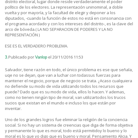
distrito electoral, lugar donde reside verdaderamente el poder
político de los electores. La representación uninominal, a doble
vuelta y por mayoría, y la facultad de elegir y deponer a los
diputados, -cuando la función de estos no está en consonancia con
el programa acordado y con los intereses del distrito-, es la clave del
arco de bóveda.( LA NO SEPARACION DE PODERES Y LA NO
REPRESENTACIÓN )
ESE ES EL VERDADERO PROBLEMA.
Publicado por
el 20/11/2016 11:53
3.
Vanlop
Salvador, tiene razón en todo, el único problema es ese que señala,
uqe no se dejan, que van a luchar con todassus fuerzas para
mantener el negocio, porque de negocio se trata. ¿Acaso cualquiera
no defiende su modo de vida utilizando todos los recursos que
puede? Dado que es su modo de vida, ellos lo hacen. Y ademas,
como no tienen ningún tipo de moral, van utilizartodos los trucos
sucios que existan en el mundo e incluso los que están por
inventar.
Uno de los grandes logros fue eliminar la religión de la conciencia
social. Si no hay un sistema de creencias que diga de forma objetiva
y permanente lo que es moral, todo está permitidoy lo bueno y lo
moral es lo que yo digo que es bueno y moral. Pensamiento Alicia. Y