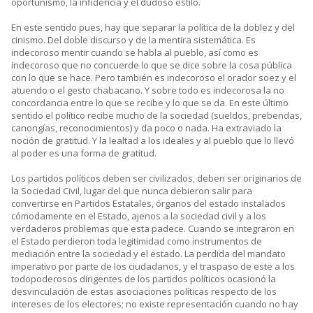
oportunismo, la infidencia y el dudoso estilo.
En este sentido pues, hay que separar la política de la doblez y del
cinismo. Del doble discurso y de la mentira sistemática. Es
indecoroso mentir cuando se habla al pueblo, así como es
indecoroso que no concuerde lo que se dice sobre la cosa pública
con lo que se hace. Pero también es indecoroso el orador soez y el
atuendo o el gesto chabacano. Y sobre todo es indecorosa la no
concordancia entre lo que se recibe y lo que se da. En este último
sentido el político recibe mucho de la sociedad (sueldos, prebendas,
canongías, reconocimientos) y da poco o nada. Ha extraviado la
noción de gratitud. Y la lealtad a los ideales y al pueblo que lo llevó
al poder es una forma de gratitud.
Los partidos políticos deben ser civilizados, deben ser originarios de
la Sociedad Civil, lugar del que nunca debieron salir para
convertirse en Partidos Estatales, órganos del estado instalados
cómodamente en el Estado, ajenos a la sociedad civil y a los
verdaderos problemas que esta padece. Cuando se integraron en
el Estado perdieron toda legitimidad como instrumentos de
mediación entre la sociedad y el estado. La perdida del mandato
imperativo por parte de los ciudadanos, y el traspaso de este a los
todopoderosos dirigentes de los partidos políticos ocasionó la
desvinculación de estas asociaciones políticas respecto de los
intereses de los electores; no existe representación cuando no hay