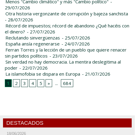
Menos "Cambio climático" y más "Cambio político"
-
29/07/2026
Otra historia vergonzante de corrupción y bajeza sanchista
- 28/07/2026
Récord de impuestos; récord de abandono ¿Qué hacéis con
el dinero?
- 27/07/2026
Reclutando sinvergüenzas
- 25/07/2026
España ansía regenerarse
- 24/07/2026
Ferran Torres y la lección de un pueblo que quiere renacer
sin partidos políticos
- 23/07/2026
Sin verdad no hay democracia. La mentira deslegitima al
poder
- 22/07/2026
La islamofobia se dispara en Europa
- 21/07/2026
1
2
3
4
5
»
...
684
DESTACADOS
18/06/2026