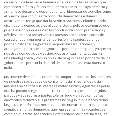
desarrollo de la especie humana y del resto de las especies que
componen la flora y fauna de nuestro planeta, de cuyo perfecto y
armonioso desarrollo depende tanto el bienestar de aquellos como
el nuestro que con nuestra conducta democrática estamos
destruyendo, tengo que dar la razón a Sócrates y Platón cuando
dicen que la democracia es el peor sistema político-económico que
puede existir, ya que reinan los oportunistas poco preparados y
débiles que para preservar sus puestos hacen concesiones de
cualquier tipo y oprimen a los fuertes e inteligentes, quienes
podrían criticar sus egoístas y perjudiciales actuaciones, y
arriesgarme para que sea ignorado, pero no perseguido, ya que en
nuestras democracias y sociedades espiritualmente vacías y sin
una ideología viva y común no existe ningún riesgo por parte de los
gobernantes, permitir la libertad de expresión sea esta buena o
mala.
Justamente de este desinteresado comportamiento de los hombres
de nuestras sociedades de consumo hacia ninguna ideología
mientras no se toca sus intereses materialistas y egoístas es por lo
que ha podido surgir la democracia, que para que sean elegidos los
partidos y sus representantes toleran todo y en sus campañas
electorales redactan sus programas no según lo que necesitarían
las justas e intrínsecas necesidades de nuestra naturaleza paico-
somática, sino las demandas que representen más votantes, así
como en nuestras sociedades extremadamente materialistas, las