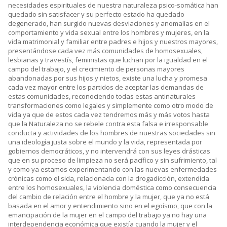
necesidades espirituales de nuestra naturaleza psico-somática han
quedado sin satisfacer y su perfecto estado ha quedado
degenerado, han surgido nuevas desviaciones y anomalías en el
comportamiento y vida sexual entre los hombres y mujeres, en la
vida matrimonial y familiar entre padres e hijos y nuestros mayores,
presentándose cada vez más comunidades de homosexuales,
lesbianas y travestís, feministas que luchan por la igualdad en el
campo del trabajo, y el crecimiento de personas mayores
abandonadas por sus hijos y nietos, existe una lucha y promesa
cada vez mayor entre los partidos de aceptar las demandas de
estas comunidades, reconociendo todas estas antinaturales
transformaciones como legales y simplemente como otro modo de
vida ya que de estos cada vez tendremos más y más votos hasta
que la Naturaleza no se rebele contra esta falsa e irresponsable
conducta y actividades de los hombres de nuestras sociedades sin
una ideología justa sobre el mundo y la vida, representada por
gobiernos democráticos, y no intervendrá con sus leyes drásticas
que en su proceso de limpieza no será pacífico y sin sufrimiento, tal
y como ya estamos experimentando con las nuevas enfermedades
crónicas como el sida, relacionada con la drogadicción, extendida
entre los homosexuales, la violencia doméstica como consecuencia
del cambio de relación entre el hombre y la mujer, que ya no está
basada en el amor y entendimiento sino en el egoísmo, que con la
emancipación de la mujer en el campo del trabajo ya no hay una
interdependencia económica que existía cuando la mujer y el