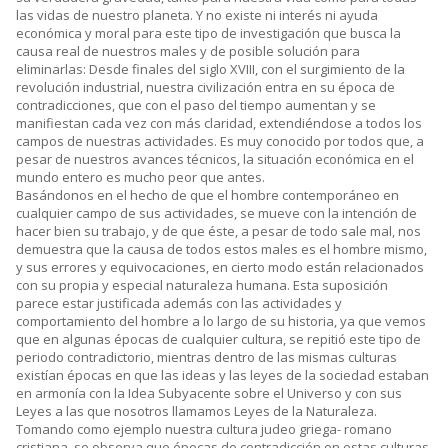
las vidas de nuestro planeta. Y no existe ni interés ni ayuda
económica y moral para este tipo de investigación que busca la
causa real de nuestros males y de posible solución para
eliminarlas: Desde finales del siglo XVIII, con el surgimiento de la
revolución industrial, nuestra civilización entra en su época de
contradicciones, que con el paso del tiempo aumentan y se
manifiestan cada vez con más claridad, extendiéndose a todos los
campos de nuestras actividades. Es muy conocido por todos que, a
pesar de nuestros avances técnicos, la situación económica en el
mundo entero es mucho peor que antes.
Basándonos en el hecho de que el hombre contemporáneo en
cualquier campo de sus actividades, se mueve con la intención de
hacer bien su trabajo, y de que éste, a pesar de todo sale mal, nos
demuestra que la causa de todos estos males es el hombre mismo,
y sus errores y equivocaciones, en cierto modo están relacionados
con su propia y especial naturaleza humana. Esta suposición
parece estar justificada además con las actividades y
comportamiento del hombre a lo largo de su historia, ya que vemos
que en algunas épocas de cualquier cultura, se repitió este tipo de
periodo contradictorio, mientras dentro de las mismas culturas
existían épocas en que las ideas y las leyes de la sociedad estaban
en armonía con la Idea Subyacente sobre el Universo y con sus
Leyes a las que nosotros llamamos Leyes de la Naturaleza.
Tomando como ejemplo nuestra cultura judeo griega- romano
cristiana, se observa que épocas de contradicción en estas culturas