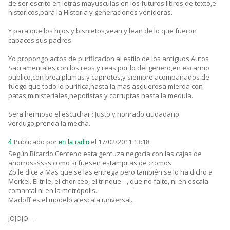
de ser escrito en letras mayusculas en los futuros libros de texto,e
historicos,para la Historia y generaciones venideras.
Y para que los hijos y bisnietos,vean y lean de lo que fueron
capaces sus padres.
Yo propongo,actos de purificacion al estilo de los antiguos Autos
Sacramentales,con los reos y reas,por lo del genero,en escarnio
publico,con brea,plumas y capirotes,y siempre acompañados de
fuego que todo lo purifica,hasta la mas asquerosa mierda con
patas,ministeriales,nepotistas y corruptas hasta la medula.
Sera hermoso el escuchar : Justo y honrado ciudadano
verdugo,prenda la mecha.
Publicado por
el 17/02/2011 13:18
4.
en la radio
Según Ricardo Centeno esta gentuza negocia con las cajas de
ahorrossssss como si fuesen estampitas de cromos.
Zp le dice a Mas que se las entrega pero también se lo ha dicho a
Merkel. El trile, el choriceo, el trinque…, que no falte, ni en escala
comarcal ni en la metrópolis.
Madoff es el modelo a escala universal.
JOJOJO…