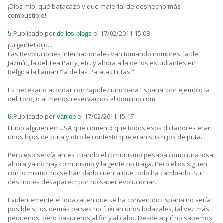
¡Dios mío, qué batacazo y que material de deshecho más
combustible!
Publicado por
el 17/02/2011 15:08
5.
de los blogs
¡Urgente! dijo...
Las Revoluciones Internacionales van tomando nombres: la del
Jazmín, la del Tea Party, etc. y ahora a la de los estudiantes en
Bélgica la llaman “la de las Patatas Fritas.”
Es necesario acordar con rapidez uno para España, por ejemplo la
del Toro, o al menos reservarnos el dominio.com
Publicado por
el 17/02/2011 15:17
6.
vanlop
Hubo alguien en USA que comentó que todos esos dictadores eran
unos hijos de puta y otro le contestó que eran sus hijos de puta.
Pero eso servía antes cuando el comunismo pesaba como una losa,
ahora ya no hay comunismo y la gente no traga. Pero ellos siguen
con lo mismo, no se han dado cuenta que todo ha cambiado. Su
destino es desaparecr por no saber evolucionar.
Evidentemente el lodazal en que se ha convertido España no sería
posible si los demás paises no fueran unos lodazales, tal vez más
pequeños, pero basureros al fin y al cabo. Desde aquí no sabemos