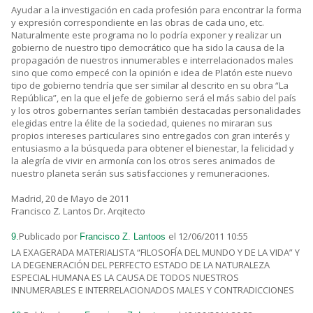
Ayudar a la investigación en cada profesión para encontrar la forma
y expresión correspondiente en las obras de cada uno, etc.
Naturalmente este programa no lo podría exponer y realizar un
gobierno de nuestro tipo democrático que ha sido la causa de la
propagación de nuestros innumerables e interrelacionados males
sino que como empecé con la opinión e idea de Platón este nuevo
tipo de gobierno tendría que ser similar al descrito en su obra “La
República”, en la que el jefe de gobierno será el más sabio del país
y los otros gobernantes serían también destacadas personalidades
elegidas entre la élite de la sociedad, quienes no miraran sus
propios intereses particulares sino entregados con gran interés y
entusiasmo a la búsqueda para obtener el bienestar, la felicidad y
la alegría de vivir en armonía con los otros seres animados de
nuestro planeta serán sus satisfacciones y remuneraciones.
Madrid, 20 de Mayo de 2011
Francisco Z. Lantos Dr. Arqitecto
Publicado por
el 12/06/2011 10:55
9.
Francisco Z. Lantoos
LA EXAGERADA MATERIALISTA “FILOSOFÍA DEL MUNDO Y DE LA VIDA” Y
LA DEGENERACIÓN DEL PERFECTO ESTADO DE LA NATURALEZA
ESPECIAL HUMANA ES LA CAUSA DE TODOS NUESTROS
INNUMERABLES E INTERRELACIONADOS MALES Y CONTRADICCIONES