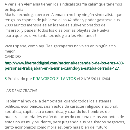
A ver si en Alemania tienen los sindicalistas "la caliá" que tenemos
en España.
Mucha tecnología pero en Alemania no hay ningún sindicalista que
tenga los cojones de jubilarse a los 42 años y poder gastarse sus
2000 euritos mensuales en los viajes subvencionados del
Imserso...y pasear todos los días por las playitas de Huelva
.para que les sirve tanta tecnología a los Alemanes?
Viva España, como aquí las garrapatas no viven en ningún sitio
mejor.
CANDIDO
http://www.libertaddigital.com/nacional/escandalo-de-los-eres-400-
personas-trabajaban-en-la-mina-cuando-ya-estaba-cerrada-127...
Publicado por
el 21/05/2011 12:04
8.
FRANCISCO Z. LANTOS
LAS DEMOCRACIAS
Hablar mal hoy de la democracia, cuando todos los sistemas
políticos, económicos, sean estos de carácter religioso, nacional,
socialista, capitalista o comunista, y cuando los hombres de
nuestras sociedades están de acuerdo con una de las variantes de
estos no es muy prudente, pero juzgando sus resultados negativos,
tanto económicos como morales, pero más bien del futuro