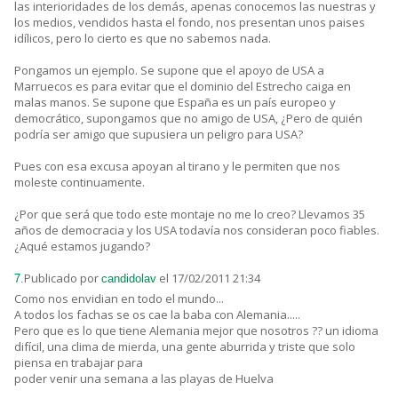
las interioridades de los demás, apenas conocemos las nuestras y
los medios, vendidos hasta el fondo, nos presentan unos paises
idílicos, pero lo cierto es que no sabemos nada.
Pongamos un ejemplo. Se supone que el apoyo de USA a
Marruecos es para evitar que el dominio del Estrecho caiga en
malas manos. Se supone que España es un país europeo y
democrático, supongamos que no amigo de USA, ¿Pero de quién
podría ser amigo que supusiera un peligro para USA?
Pues con esa excusa apoyan al tirano y le permiten que nos
moleste continuamente.
¿Por que será que todo este montaje no me lo creo? Llevamos 35
años de democracia y los USA todavía nos consideran poco fiables.
¿Aqué estamos jugando?
Publicado por
el 17/02/2011 21:34
7.
candidolav
Como nos envidian en todo el mundo...
A todos los fachas se os cae la baba con Alemania.....
Pero que es lo que tiene Alemania mejor que nosotros ?? un idioma
difícil, una clima de mierda, una gente aburrida y triste que solo
piensa en trabajar para
poder venir una semana a las playas de Huelva