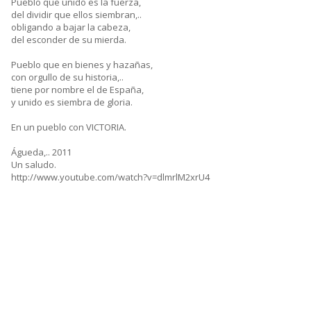
Pueblo que unido es la fuerza,
del dividir que ellos siembran,..
obligando a bajar la cabeza,
del esconder de su mierda.
Pueblo que en bienes y hazañas,
con orgullo de su historia,..
tiene por nombre el de España,
y unido es siembra de gloria.
En un pueblo con VICTORIA.
Águeda,.. 2011
Un saludo.
http://www.youtube.com/watch?v=dlmrlM2xrU4