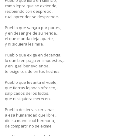
Pueblo que llora en silencio,
como lepra que se extiende,..
recibiendo con desprecio,
cual aprender se desprende.
Pueblo que sangra por partes,
y en desangre de su herida,...
el que manda deja aparte,
y ni siquiera les mira.
Pueblo que exige en decencia,
lo que bien paga en impuestos,..
y en igual benevolencia,
te exige cosido en tus hechos.
Pueblo que levanta el vuelo,
que tierras lejanas ofrecen,..
salpicados de los lodos,
que ni siquiera merecen.
Pueblo de tierras cercanas,
a esa humanidad que libre,..
dio su mano cual hermana,
de compartir no se exime.