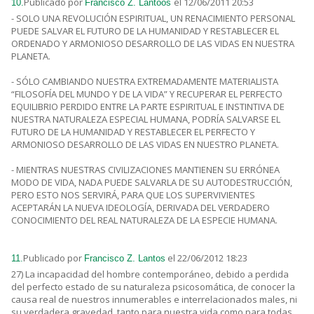
Publicado por
el 12/06/2011 20:53
10.
Francisco Z. Lantoos
- SOLO UNA REVOLUCIÓN ESPIRITUAL, UN RENACIMIENTO PERSONAL
PUEDE SALVAR EL FUTURO DE LA HUMANIDAD Y RESTABLECER EL
ORDENADO Y ARMONIOSO DESARROLLO DE LAS VIDAS EN NUESTRA
PLANETA.
- SÓLO CAMBIANDO NUESTRA EXTREMADAMENTE MATERIALISTA
“FILOSOFÍA DEL MUNDO Y DE LA VIDA” Y RECUPERAR EL PERFECTO
EQUILIBRIO PERDIDO ENTRE LA PARTE ESPIRITUAL E INSTINTIVA DE
NUESTRA NATURALEZA ESPECIAL HUMANA, PODRÍA SALVARSE EL
FUTURO DE LA HUMANIDAD Y RESTABLECER EL PERFECTO Y
ARMONIOSO DESARROLLO DE LAS VIDAS EN NUESTRO PLANETA.
- MIENTRAS NUESTRAS CIVILIZACIONES MANTIENEN SU ERRÓNEA
MODO DE VIDA, NADA PUEDE SALVARLA DE SU AUTODESTRUCCIÓN,
PERO ESTO NOS SERVIRÁ, PARA QUE LOS SUPERVIVIENTES
ACEPTARÁN LA NUEVA IDEOLOGÍA, DERIVADA DEL VERDADERO
CONOCIMIENTO DEL REAL NATURALEZA DE LA ESPECIE HUMANA.
Publicado por
el 22/06/2012 18:23
11.
Francisco Z. Lantos
27) La incapacidad del hombre contemporáneo, debido a perdida
del perfecto estado de su naturaleza psicosomática, de conocer la
causa real de nuestros innumerables e interrelacionados males, ni
su verdadera gravedad, tanto para nuestra vida como para todas