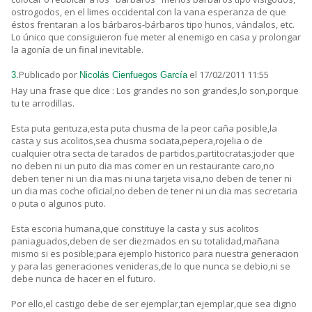
ostrogodos, en el limes occidental con la vana esperanza de que
éstos frentaran a los bárbaros-bárbaros tipo hunos, vándalos, etc.
Lo único que consiguieron fue meter al enemigo en casa y prolongar
la agonía de un final inevitable.
Publicado por
el 17/02/2011 11:55
3.
Nicolás Cienfuegos García
Hay una frase que dice : Los grandes no son grandes,lo son,porque
tu te arrodillas.
Esta puta gentuza,esta puta chusma de la peor caña posible,la
casta y sus acolitos,sea chusma sociata,pepera,rojelia o de
cualquier otra secta de tarados de partidos,partitocratas;joder que
no deben ni un puto dia mas comer en un restaurante caro,no
deben tener ni un dia mas ni una tarjeta visa,no deben de tener ni
un dia mas coche oficial,no deben de tener ni un dia mas secretaria
o puta o algunos puto.
Esta escoria humana,que constituye la casta y sus acolitos
paniaguados,deben de ser diezmados en su totalidad,mañana
mismo si es posible;para ejemplo historico para nuestra generacion
y para las generaciones venideras,de lo que nunca se debio,ni se
debe nunca de hacer en el futuro.
Por ello,el castigo debe de ser ejemplar,tan ejemplar,que sea digno