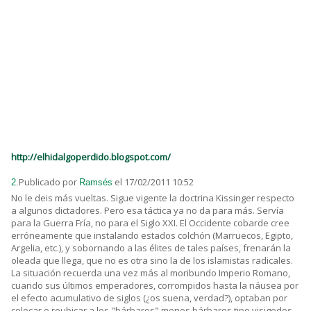
http://elhidalgoperdido.blogspot.com/
Publicado por
el 17/02/2011 10:52
2.
Ramsés
No le deis más vueltas. Sigue vigente la doctrina Kissinger respecto
a algunos dictadores. Pero esa táctica ya no da para más. Servía
para la Guerra Fría, no para el Siglo XXI. El Occidente cobarde cree
erróneamente que instalando estados colchón (Marruecos, Egipto,
Argelia, etc.), y sobornando a las élites de tales países, frenarán la
oleada que llega, que no es otra sino la de los islamistas radicales.
La situación recuerda una vez más al moribundo Imperio Romano,
cuando sus últimos emperadores, corrompidos hasta la náusea por
el efecto acumulativo de siglos (¿os suena, verdad?), optaban por
colocar o reubicar a los "bárbaros" menos bárbaros tipo visigodos,