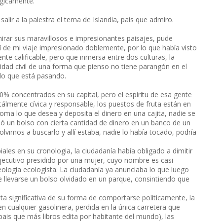
ogicamente.
alir a la palestra el tema de Islandia, pais que admiro.
irar sus maravillosos e impresionantes paisajes, pude
í de mi viaje impresionado doblemente, por lo que había visto
nte calificable, pero que inmersa entre dos culturas, la
dad civil de una forma que pienso no tiene parangón en el
lo que está pasando.
% concentrados en su capital, pero el espíritu de esa gente
tálmente cívica y responsable, los puestos de fruta están en
oma lo que desea y deposita el dinero en una cajita, nadie se
dó un bolso con cierta cantidad de dinero en un banco de un
vimos a buscarlo y allí estaba, nadie lo había tocado, podría
les en su cronologia, la ciudadanía había obligado a dimitir
jecutivo presidido por una mujer, cuyo nombre es casi
deología ecologista. La ciudadanía ya anunciaba lo que luego
e llevarse un bolso olvidado en un parque, consintiendo que
ota significativa de su forma de comportarse políticamente, la
n cualquier gasolinera, perdida en la única carretera que
l pais que más libros edita por habitante del mundo), las