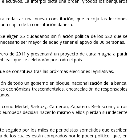
ejecutivos. La Interpol dicta una orden, y todos los banqueros
ra redactar una nueva constitución, que recoja las lecciones
s una copia de la constitución danesa.
Se eligen 25 ciudadanos sin filiación política de los 522 que se
a necesario ser mayor de edad y tener el apoyo de 30 personas.
rero de 2011 y presentará un proyecto de carta magna a partir
leas que se celebrarán por todo el país.
e se constituya tras las próximas elecciones legislativas.
isión de todo un gobierno en bloque, nacionalización de la banca,
ones económicas trascendentales, encarcelación de responsables
danos.
cos como Merkel, Sarkozy, Cameron, Zapatero, Berlusconi y otros
os europeos decidan hacer lo mismo y ellos pierdan su indecente
nte seguido por los miles de periodistas sometidos que escriben
ría de los cuales están comprados por le poder político, que, en