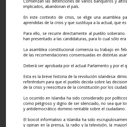
Comienzan las detenciones de varios banqueros y altos 
implicados, abandonan el país.
En este contexto de crisis, se elige una asamblea pa
aprendidas de la crisis y que sustituya a la actual, que e
Para ello, se recurre directamente al pueblo soberano. 
han presentado a las candidaturas, para lo cual sólo er
La asamblea constitucional comienza su trabajo en feb
de las recomendaciones consensuadas en distintas asamb
Deberá ser aprobada por el actual Parlamento y por el qu
Esta es la breve historia de la revolución islandesa: dim
referéndum para que el pueblo decida sobre las decisi
de la crisis y reescritura de la constitución por los ciuda
Lo ocurrido en Islandia ha sido considerado por políti
como peligroso y digno de ser silenciado, no sea que l
y antidemocrático dominio rentable sobre el ciudadano.
El boicot informativo a Islandia ha sido escrupulosame
y opinan en la prensa, la radio y la televisión, la mayo