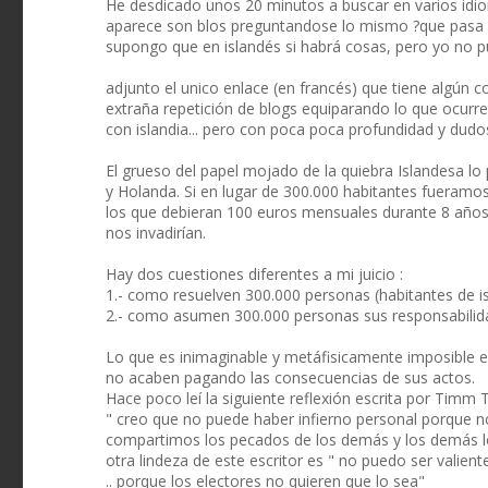
He desdicado unos 20 minutos a buscar en varios idi
aparece son blos preguntandose lo mismo ?que pasa e
supongo que en islandés si habrá cosas, pero yo no p
adjunto el unico enlace (en francés) que tiene algún 
extraña repetición de blogs equiparando lo que ocurre 
con islandia... pero con poca poca profundidad y dudo
El grueso del papel mojado de la quiebra Islandesa l
y Holanda. Si en lugar de 300.000 habitantes fueramo
los que debieran 100 euros mensuales durante 8 año
nos invadirían.
Hay dos cuestiones diferentes a mi juicio :
1.- como resuelven 300.000 personas (habitantes de is
2.- como asumen 300.000 personas sus responsabilida
Lo que es inimaginable y metáfisicamente imposible e
no acaben pagando las consecuencias de sus actos.
Hace poco leí la siguiente reflexión escrita por Tim
" creo que no puede haber infierno personal porque n
compartimos los pecados de los demás y los demás l
otra lindeza de este escritor es " no puedo ser valient
.. porque los electores no quieren que lo sea"