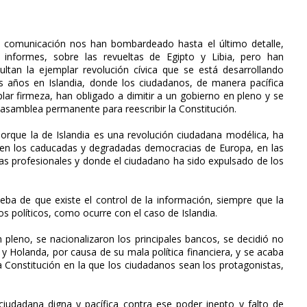
 comunicación nos han bombardeado hasta el último detalle,
 informes, sobre las revueltas de Egipto y Libia, pero han
cultan la ejemplar revolución cívica que se está desarrollando
 años en Islandia, donde los ciudadanos, de manera pacífica
ar firmeza, han obligado a dimitir a un gobierno en pleno y se
asamblea permanente para reescribir la Constitución.
orque la de Islandia es una revolución ciudadana modélica, ha
a en los caducadas y degradadas democracias de Europa, en las
icas profesionales y donde el ciudadano ha sido expulsado de los
ueba de que existe el control de la información, siempre que la
os políticos, como ocurre con el caso de Islandia.
n pleno, se nacionalizaron los principales bancos, se decidió no
 Holanda, por causa de su mala política financiera, y se acaba
 Constitución en la que los ciudadanos sean los protagonistas,
ciudadana digna y pacífica contra ese poder inepto y falto de