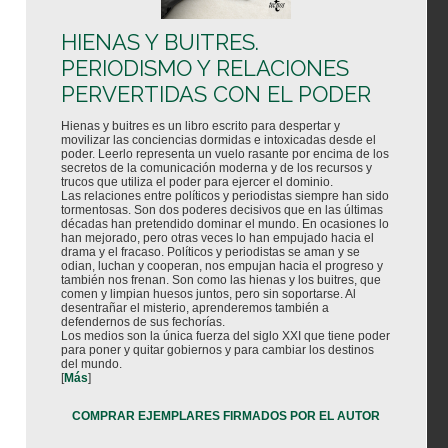
HIENAS Y BUITRES.
PERIODISMO Y RELACIONES
PERVERTIDAS CON EL PODER
Hienas y buitres es un libro escrito para despertar y
movilizar las conciencias dormidas e intoxicadas desde el
poder. Leerlo representa un vuelo rasante por encima de los
secretos de la comunicación moderna y de los recursos y
trucos que utiliza el poder para ejercer el dominio.
Las relaciones entre políticos y periodistas siempre han sido
tormentosas. Son dos poderes decisivos que en las últimas
décadas han pretendido dominar el mundo. En ocasiones lo
han mejorado, pero otras veces lo han empujado hacia el
drama y el fracaso. Políticos y periodistas se aman y se
odian, luchan y cooperan, nos empujan hacia el progreso y
también nos frenan. Son como las hienas y los buitres, que
comen y limpian huesos juntos, pero sin soportarse. Al
desentrañar el misterio, aprenderemos también a
defendernos de sus fechorías.
Los medios son la única fuerza del siglo XXI que tiene poder
para poner y quitar gobiernos y para cambiar los destinos
del mundo.
[
Más
]
COMPRAR EJEMPLARES FIRMADOS POR EL AUTOR