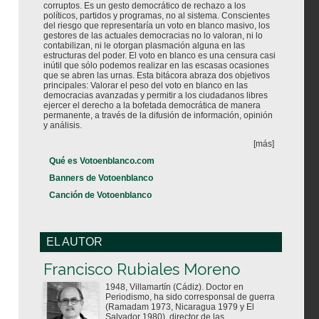
corruptos. Es un gesto democrático de rechazo a los
políticos, partidos y programas, no al sistema. Conscientes
del riesgo que representaría un voto en blanco masivo, los
gestores de las actuales democracias no lo valoran, ni lo
contabilizan, ni le otorgan plasmación alguna en las
estructuras del poder. El voto en blanco es una censura casi
inútil que sólo podemos realizar en las escasas ocasiones
que se abren las urnas. Esta bitácora abraza dos objetivos
principales: Valorar el peso del voto en blanco en las
democracias avanzadas y permitir a los ciudadanos libres
ejercer el derecho a la bofetada democrática de manera
permanente, a través de la difusión de información, opinión
y análisis.
[más]
Qué es Votoenblanco.com
Banners de Votoenblanco
Canción de Votoenblanco
EL AUTOR
Votoenblanco.com
Francisco Rubiales Moreno
1948, Villamartín (Cádiz). Doctor en
Periodismo, ha sido corresponsal de guerra
(Ramadam 1973, Nicaragua 1979 y El
Salvador 1980), director de las