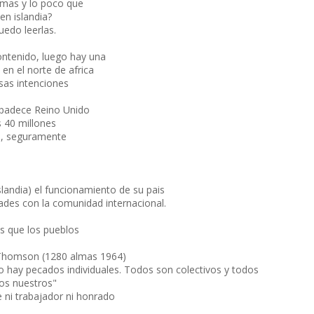
omas y lo poco que
n islandia?
uedo leerlas.
contenido, luego hay una
en el norte de africa
sas intenciones
o padece Reino Unido
s 40 millones
s, seguramente
landia) el funcionamiento de su pais
des con la comunidad internacional.
s que los pueblos
m Thomson (1280 almas 1964)
o hay pecados individuales. Todos son colectivos y todos
os nuestros"
e ni trabajador ni honrado