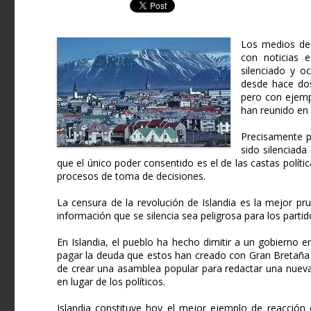
Los medios de
con noticias e
silenciado y o
desde hace dos
pero con ejempl
han reunido en 
Precisamente p
sido silenciad
que el único poder consentido es el de las castas polít
procesos de toma de decisiones.
La censura de la revolución de Islandia es la mejor pr
información que se silencia sea peligrosa para los partid
En Islandia, el pueblo ha hecho dimitir a un gobierno e
pagar la deuda que estos han creado con Gran Bretaña y
de crear una asamblea popular para redactar una nueva
en lugar de los políticos.
Islandia constituye hoy el mejor ejemplo de reacción 