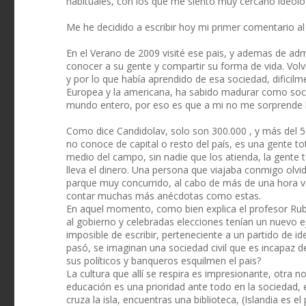
habituales, con los que me siento muy cercano ideol
Me he decidido a escribir hoy mi primer comentario al s
En el Verano de 2009 visité ese pais, y ademas de adm
conocer a su gente y compartir su forma de vida. Volv
y por lo que había aprendido de esa sociedad, dificilme
Europea y la americana, ha sabido madurar como soci
mundo entero, por eso es que a mi no me sorprende 
Como dice Candidolav, solo son 300.000 , y más del 50
no conoce de capital o resto del país, es una gente to
medio del campo, sin nadie que los atienda, la gente t
lleva el dinero. Una persona que viajaba conmigo olvi
parque muy concurrido, al cabo de más de una hora vol
contar muchas más anécdotas como estas.
En aquel momento, como bien explica el profesor Rubia
al gobierno y celebradas elecciones tenían un nuevo e
imposible de escribir, perteneciente a un partido de i
pasó, se imaginan una sociedad civil que es incapaz d
sus políticos y banqueros esquilmen el pais?
La cultura que allí se respira es impresionante, otra n
educación es una prioridad ante todo en la sociedad, e
cruza la isla, encuentras una biblioteca, (Islandia es e