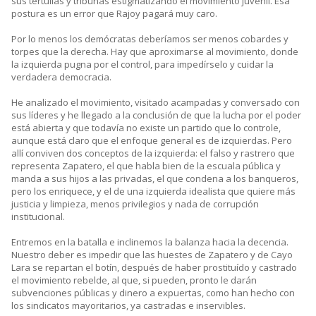
sus tertulias y tribunas estigmatizando el movimiento juvenil. Esa
postura es un error que Rajoy pagará muy caro.
Por lo menos los demócratas deberíamos ser menos cobardes y
torpes que la derecha. Hay que aproximarse al movimiento, donde
la izquierda pugna por el control, para impedírselo y cuidar la
verdadera democracia.
He analizado el movimiento, visitado acampadas y conversado con
sus líderes y he llegado a la conclusión de que la lucha por el poder
está abierta y que todavía no existe un partido que lo controle,
aunque está claro que el enfoque general es de izquierdas. Pero
allí conviven dos conceptos de la izquierda: el falso y rastrero que
representa Zapatero, el que habla bien de la escuala pública y
manda a sus hijos a las privadas, el que condena a los banqueros,
pero los enriquece, y el de una izquierda idealista que quiere más
justicia y limpieza, menos privilegios y nada de corrupción
institucional.
Entremos en la batalla e inclinemos la balanza hacia la decencia.
Nuestro deber es impedir que las huestes de Zapatero y de Cayo
Lara se repartan el botín, después de haber prostituído y castrado
el movimiento rebelde, al que, si pueden, pronto le darán
subvenciones públicas y dinero a expuertas, como han hecho con
los sindicatos mayoritarios, ya castradas e inservibles.