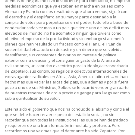
además de negarla no hizo lo suficiente para combatirla, no impulsó
medidas económicas que ya estaban en marcha en paises como
Alemania y Francia con los resultados que ahora vemos, siguió con
el derroche y el despilfarro en su mayor parte destinado a la
compra de votos para perpetuarse en el poder, todo ello a base de
eendeudar cada vez mas a un pais que tiene uno de los deficit mas
elevados del mundo, no ha acometido ningún que tuviera como
objetivo el impulso de la productividad y sin embargo si acometió
planes que han resultado un fracaso como el Plan E, el PLan de
sostenibilidad etc... todo un desastre y un dinero que se volvió a
despilfarrar, sus constantes desvarios en materia de politica
exterior con la creación y el consiguiente gasto de la Alianza de
civilizaciones, un capricho excentrico para la ideologia trasnochada
de Zapatero, sus continuos regalos a colectivos internacionales de
extravagantes radicales en Africa, Asia, America Latina etc... no han
hecho mas que vaciar las arcas del pais, que además y por si fuera
poco a uno de sus Ministros, Solbes se le ocurrió vender gran parte
de nuestras reservas de oro a precio de ganga para luego ver como
subia quintuplicando su valor.
Este ha sido el gobierno que nos ha conducido al abismo y contra el
que se debe hacer recaer el peso del estallido social, no sin
recordar que son todas las instituciones las que se han degradado
y requieren de una transformación inmediata y profunda. Pero
recordemos una vez mas que el detonante ha sido Zapatero. Por