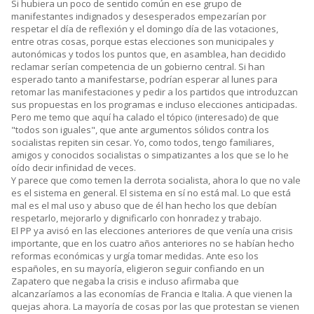
Si hubiera un poco de sentido común en ese grupo de
manifestantes indignados y desesperados empezarían por
respetar el día de reflexión y el domingo día de las votaciones,
entre otras cosas, porque estas elecciones son municipales y
autonómicas y todos los puntos que, en asamblea, han decidido
reclamar serían competencia de un gobierno central. Si han
esperado tanto a manifestarse, podrían esperar al lunes para
retomar las manifestaciones y pedir a los partidos que introduzcan
sus propuestas en los programas e incluso elecciones anticipadas.
Pero me temo que aquí ha calado el tópico (interesado) de que
"todos son iguales", que ante argumentos sólidos contra los
socialistas repiten sin cesar. Yo, como todos, tengo familiares,
amigos y conocidos socialistas o simpatizantes a los que se lo he
oído decir infinidad de veces.
Y parece que como temen la derrota socialista, ahora lo que no vale
es el sistema en general. El sistema en sí no está mal. Lo que está
mal es el mal uso y abuso que de él han hecho los que debían
respetarlo, mejorarlo y dignificarlo con honradez y trabajo.
El PP ya avisó en las elecciones anteriores de que venía una crisis
importante, que en los cuatro años anteriores no se habían hecho
reformas económicas y urgía tomar medidas. Ante eso los
españoles, en su mayoría, eligieron seguir confiando en un
Zapatero que negaba la crisis e incluso afirmaba que
alcanzaríamos a las economías de Francia e Italia. A que vienen la
quejas ahora. La mayoría de cosas por las que protestan se vienen