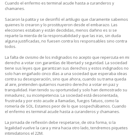
Cuando el enfermo es terminal acude hasta a curanderos y
chamanes.
Sacaron la patita y se desinfló el artilugio que claramente sabemos
quienes lo crearon y lo prostituyeron desde el embarazo. Las
elecciones estaban y están decididas, menos dañino es si se
reparte la mierda de la responsabilidad y que las iras, sin duda
alguna justificadas, no fuesen contra los responsables sino contra
todos.
La falta de civismo de los indignados no acepto que repercuta en mi
derecho a votar con garantías de libertad y seguridad. La sociedad
tiene sus leyes que garantizan sus derechos y estos indignados no
solo han engañado cinco días a una sociedad que esperaba ideas
contra su desesperación, sino que ahora, cuando su trama queda
al aire, pretenden quitarnos nuestro derecho a votar en paz y
tranquilidad. Han tenido su oportunidad y solo han demostrado su
inmadurez, su incompetencia. La sociedad está desorientada,
frustrada y por esto acude a llamadas, fuegos fatuos, como la
romería de SOL. Estamos peor de lo que sospechábamos. Cuando
el enfermo es terminal acude hasta a curanderos y chamanes.
La jornada de reflexión debe respetarse, de otra forma, si la
legalidad vuelve la cara y mira hacia otro lado, tendremos piquetes
intimidatorios el 22M.