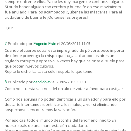
siempre enfrente ellos. Ya no les doy margen de confianza alguno.
Si pudo haber alguien con cerebro y buena fe en ese movimiento
fue anulado. Para los acampados ¡Quítense las máscaras! Para el
ciudadano de buena fe ¡Quítense las orejeras!
Ligur
Publicado por
el 20/05/2011 11:05
7.
Eugenio Este
Cuando el cuerpo social está impregnado de pólvora, poco importa
de dónde provenga la chispa que haga saltar por los aires un
tinglado corrupto y opresivo. A veces hay que calcinar el suelo para
que broten nuevos cultivos.
Repito lo dicho: La casta sólo respeta lo que teme.
Publicado por
el 20/05/2011 13:10
8.
candidolav
Como nos cuesta salirnos del circulo de votar a favor para castigar
Como nos abruma no poder identificar a un salvador y para ello por
descarte Intentamos identificar a los malos, a ver si eliminando
sospechosos encontramos la salvación.
Por eso casi todo el mundo desconfía del fenómeno inédito En
nuestro país de una manifestación ciudadana.
(Y naturalmente que habrán antes o después intentado manipularla