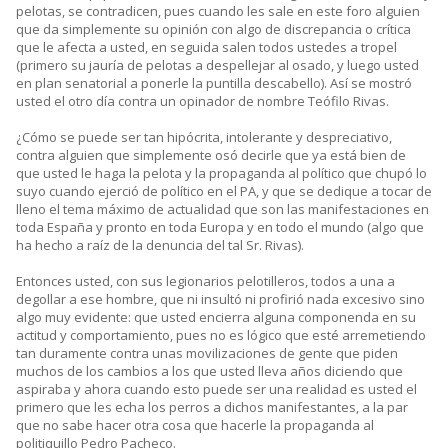
pelotas, se contradicen, pues cuando les sale en este foro alguien
que da simplemente su opinión con algo de discrepancia o crítica
que le afecta a usted, en seguida salen todos ustedes a tropel
(primero su jauría de pelotas a despellejar al osado, y luego usted
en plan senatorial a ponerle la puntilla descabello). Así se mostró
usted el otro día contra un opinador de nombre Teófilo Rivas.
¿Cómo se puede ser tan hipócrita, intolerante y despreciativo,
contra alguien que simplemente osó decirle que ya está bien de
que usted le haga la pelota y la propaganda al político que chupó lo
suyo cuando ejerció de político en el PA, y que se dedique a tocar de
lleno el tema máximo de actualidad que son las manifestaciones en
toda España y pronto en toda Europa y en todo el mundo (algo que
ha hecho a raíz de la denuncia del tal Sr. Rivas).
Entonces usted, con sus legionarios pelotilleros, todos a una a
degollar a ese hombre, que ni insultó ni profirió nada excesivo sino
algo muy evidente: que usted encierra alguna componenda en su
actitud y comportamiento, pues no es lógico que esté arremetiendo
tan duramente contra unas movilizaciones de gente que piden
muchos de los cambios a los que usted lleva años diciendo que
aspiraba y ahora cuando esto puede ser una realidad es usted el
primero que les echa los perros a dichos manifestantes, a la par
que no sabe hacer otra cosa que hacerle la propaganda al
politiquillo Pedro Pacheco.