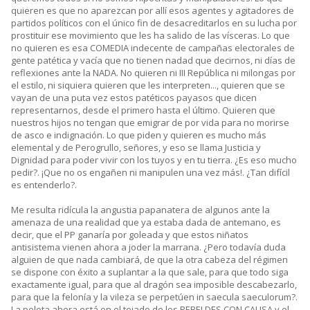
quieren es que no aparezcan por allí esos agentes y agitadores de
partidos políticos con el único fin de desacreditarlos en su lucha por
prostituir ese movimiento que les ha salido de las vísceras. Lo que
no quieren es esa COMEDIA indecente de campañas electorales de
gente patética y vacía que no tienen nadad que decirnos, ni días de
reflexiones ante la NADA. No quieren ni III República ni milongas por
el estilo, ni siquiera quieren que les interpreten..., quieren que se
vayan de una puta vez estos patéticos payasos que dicen
representarnos, desde el primero hasta el último. Quieren que
nuestros hijos no tengan que emigrar de por vida para no morirse
de asco e indignación. Lo que piden y quieren es mucho más
elemental y de Perogrullo, señores, y eso se llama Justicia y
Dignidad para poder vivir con los tuyos y en tu tierra. ¿Es eso mucho
pedir?. ¡Que no os engañen ni manipulen una vez más!. ¿Tan difícil
es entenderlo?.
Me resulta ridícula la angustia papanatera de algunos ante la
amenaza de una realidad que ya estaba dada de antemano, es
decir, que el PP ganaría por goleada y que estos niñatos
antisistema vienen ahora a joder la marrana. ¿Pero todavía duda
alguien de que nada cambiará, de que la otra cabeza del régimen
se dispone con éxito a suplantar a la que sale, para que todo siga
exactamente igual, para que al dragón sea imposible descabezarlo,
para que la felonía y la vileza se perpetúen in saecula saeculorum?.
La pelota ahora está en el tejado de los REBELDES CON CAUSA y el