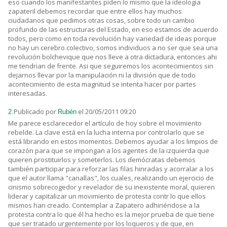
eso cuando los manifestantes piden lo mismo que la ideologia
zapateril debemos recordar que entre ellos hay muchos
ciudadanos que pedimos otras cosas, sobre todo un cambio
profundo de las estructuras del Estado, en eso estamos de acuerdo
todos, pero como en toda revolución hay variedad de ideas porque
no hay un cerebro colectivo, somos individuos a no ser que sea una
revolución bolchevique que nos lleve a otra dictadura, entonces ahi
me tendrian de frente. Asi que seguiremos los acontecimientos sin
dejarnos llevar por la manipulación ni la división que de todo
acontecimiento de esta magnitud se intenta hacer por partes
interesadas.
Publicado por
el 20/05/2011 09:20
2.
Rubén
Me parece esclarecedor el artículo de hoy sobre el movimiento
rebelde. La clave está en la lucha interna por controlarlo que se
está librando en estos momentos. Debemos ayudar a los limpios de
corazón para que se impongan a los agentes de la izquierda que
quieren prostituirlos y someterlos. Los demócratas debemos
también participar para reforzar las filas hinradas y acorralar a los
que el autor llama "canallas", los cuales, realizando un ejercicio de
cinismo sobrecogedor y revelador de su inexistente moral, quieren
liderar y capitalizar un movimiento de protesta contr lo que ellos
mismos han creado. Contemplar a Zapatero adhiriéndose a la
protesta contra lo que él ha hecho es la mejor prueba de que tiene
que ser tratado urgentemente por los loqueros y de que, en