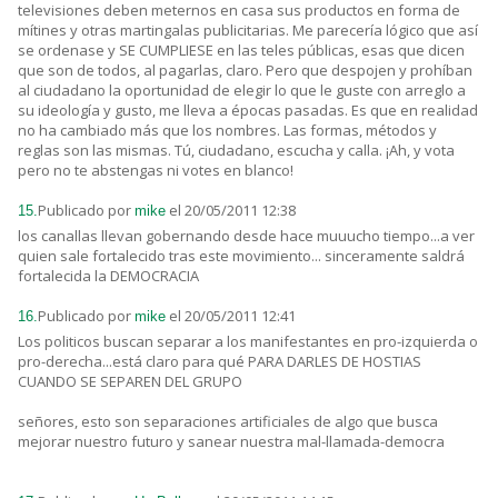
televisiones deben meternos en casa sus productos en forma de
mítines y otras martingalas publicitarias. Me parecería lógico que así
se ordenase y SE CUMPLIESE en las teles públicas, esas que dicen
que son de todos, al pagarlas, claro. Pero que despojen y prohíban
al ciudadano la oportunidad de elegir lo que le guste con arreglo a
su ideología y gusto, me lleva a épocas pasadas. Es que en realidad
no ha cambiado más que los nombres. Las formas, métodos y
reglas son las mismas. Tú, ciudadano, escucha y calla. ¡Ah, y vota
pero no te abstengas ni votes en blanco!
Publicado por
el 20/05/2011 12:38
15.
mike
los canallas llevan gobernando desde hace muuucho tiempo...a ver
quien sale fortalecido tras este movimiento... sinceramente saldrá
fortalecida la DEMOCRACIA
Publicado por
el 20/05/2011 12:41
16.
mike
Los politicos buscan separar a los manifestantes en pro-izquierda o
pro-derecha...está claro para qué PARA DARLES DE HOSTIAS
CUANDO SE SEPAREN DEL GRUPO
señores, esto son separaciones artificiales de algo que busca
mejorar nuestro futuro y sanear nuestra mal-llamada-democra