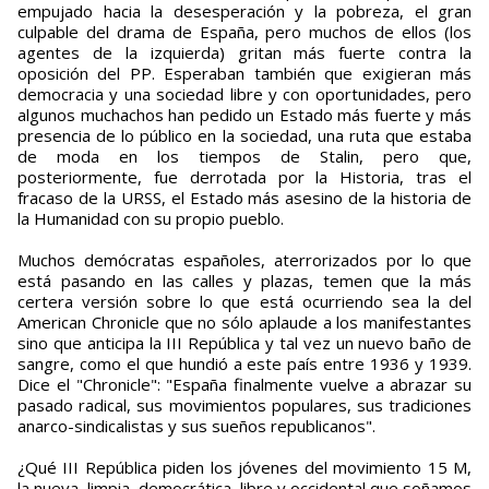
empujado hacia la desesperación y la pobreza, el gran
culpable del drama de España, pero muchos de ellos (los
agentes de la izquierda) gritan más fuerte contra la
oposición del PP. Esperaban también que exigieran más
democracia y una sociedad libre y con oportunidades, pero
algunos muchachos han pedido un Estado más fuerte y más
presencia de lo público en la sociedad, una ruta que estaba
de moda en los tiempos de Stalin, pero que,
posteriormente, fue derrotada por la Historia, tras el
fracaso de la URSS, el Estado más asesino de la historia de
la Humanidad con su propio pueblo.
Muchos demócratas españoles, aterrorizados por lo que
está pasando en las calles y plazas, temen que la más
certera versión sobre lo que está ocurriendo sea la del
American Chronicle que no sólo aplaude a los manifestantes
sino que anticipa la III República y tal vez un nuevo baño de
sangre, como el que hundió a este país entre 1936 y 1939.
Dice el "Chronicle": "España finalmente vuelve a abrazar su
pasado radical, sus movimientos populares, sus tradiciones
anarco-sindicalistas y sus sueños republicanos".
¿Qué III República piden los jóvenes del movimiento 15 M,
la nueva, limpia, democrática, libre y occidental que soñamos