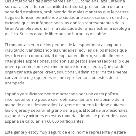
Las actuaciones de participantes en SOL como en Plaza Cataluña
son para sentir terror. La actitud dictatorial, premonitoria de una
sociedad estalinista, prohibiendo de malas maneras que la prensa
haga su función permitiendo al ciudadano expresarse en directo, y
diciendo que las informaciones las dan los representantes de la
Gran Asamblea es una firma rubricada de la más extrema ideología
política. Su concepto de libertad son burbujas de jabón.
El comportamiento de los peones de la espontánea acampada
insultando, vandalizando las unidades móviles de los medios que
les ofrecen la oportunidad de opinar en directo, sus difícilmente
inteligibles expresiones, solo son sus gestos amenazadores lo que
queda patente, todo esto me produce terror, miedo. ¿Qué puede
organizar esta gente, crear, solucionar, administrar? Ya totalmente
convencido digo, quienes no me representan son estos de la
acampada.
España ya suficientemente machacada por una casta política
incompetente, no puede caer definitivamente en el abismo de la
mano de estos desnortados. La gente de buena fe debe quitarse
las orejeras y separar el grano de la paja. El total de profesionales
agitadores y mirones en estas romerías donde se pretende salvar
España se calculan en 60.000 participantes.
Esta gente y estoy muy seguro de ello, no me representa y estaré