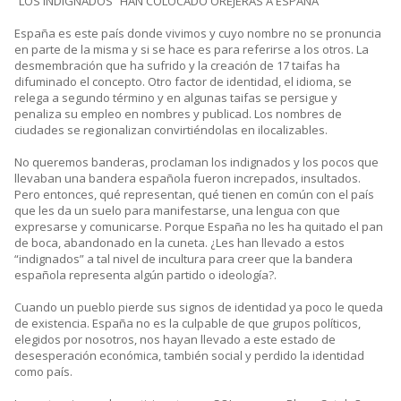
“LOS INDIGNADOS” HAN COLOCADO OREJERAS A ESPAÑA
España es este país donde vivimos y cuyo nombre no se pronuncia
en parte de la misma y si se hace es para referirse a los otros. La
desmembración que ha sufrido y la creación de 17 taifas ha
difuminado el concepto. Otro factor de identidad, el idioma, se
relega a segundo término y en algunas taifas se persigue y
penaliza su empleo en nombres y publicad. Los nombres de
ciudades se regionalizan convirtiéndolas en ilocalizables.
No queremos banderas, proclaman los indignados y los pocos que
llevaban una bandera española fueron increpados, insultados.
Pero entonces, qué representan, qué tienen en común con el país
que les da un suelo para manifestarse, una lengua con que
expresarse y comunicarse. Porque España no les ha quitado el pan
de boca, abandonado en la cuneta. ¿Les han llevado a estos
“indignados” a tal nivel de incultura para creer que la bandera
española representa algún partido o ideología?.
Cuando un pueblo pierde sus signos de identidad ya poco le queda
de existencia. España no es la culpable de que grupos políticos,
elegidos por nosotros, nos hayan llevado a este estado de
desesperación económica, también social y perdido la identidad
como país.