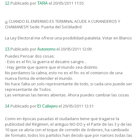
Publicado por
el 20/05/2011 11:55
12.
TARA
¡¡¡ CUANDO EL ENFERMO ES TERMINAL ACUDE A CURANDEROS Y
CHAMANES!!! Sede: Puerta del Sol.Madird
La Ley Electoral me ofrece una posibilidad-pataleta. Votar en Blanco
Publicado por
el 20/05/2011 12:09
13.
Autonomo
Puedes Pensar dos cosas:
- Esto es el fin; la guerra el desatre sangre...
- Hay gente que quiere que el mundo sea distinto.
No perdamos la calma, esto no es el fin. es el comienzo de una
nueva forma de entender el mundo.
No hace falta un solo representante de todo, si cada uno puede ser
representante de Todos.
Las ventanas las tienes abiertas. Ahora puedes cambiar las cosas
Publicado por
el 20/05/2011 12:31
14.
El Callejero
Como en épocas pasadas el ciudadano tiene que tragarse la
publicidad del Régimen, el antiguo NO-DO y el Parte de las 3 y de las
10 que se abría con el toque de cornetín de órdenes, ha cambiado
de formato, todos los partidos han decido que por narices todas las