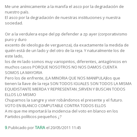
Me une anímicamente a la manifa el asco por la degradación de
nuestro país.
El asco por la degradación de nuestras instituciones y nuestra
sociedad.
Oir a la verdulera espe del pp defender a zp ayer (corporativismo
puro y duro
excento de ideologia de verguenza), da exactamente la medida de
quién está de un lado y del otro de la reja. Y naturalmente los de
este lado,
los de mi lado somos muy variopintos, diferentes, antagónicos en
muchos casos PORQUE NOSOTROS NO NOS DAMOS CUENTA
SOMOS LA MAYORIA
Pero los de enfrente, (LA MINORIA QUE NOS MANIPULA)los que
tienen la llave de la reja SON TODOS IGUALES SON TODOS LA MISMA
EQUIDISTANTE MIERDA Y REPRESENTAN ,SIRVEN Y BUSCAN TODOS
ELLOS LO MISMO
Chuparnos la sangre y vivir robándonos el presente y el futuro.
VOTO EN BLANCO COMPUTABLE CONTRA TODOS ELLOS
A mi que me importará la incidencia del voto en blanco en los
Partidos políticos pequeños ¿?
Publicado por
el 20/05/2011 11:45
9.
TARA