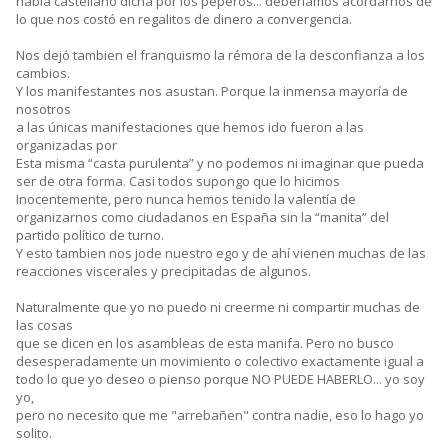
habla castellano dicha por los peperos... deberíamos acordarnos de
lo que nos costó en regalitos de dinero a convergencia.
Nos dejó tambien el franquismo la rémora de la desconfianza a los
cambios.
Y los manifestantes nos asustan. Porque la inmensa mayoría de
nosotros
a las únicas manifestaciones que hemos ido fueron a las
organizadas por
Esta misma “casta purulenta” y no podemos ni imaginar que pueda
ser de otra forma. Casi todos supongo que lo hicimos
Inocentemente, pero nunca hemos tenido la valentía de
organizarnos como ciudadanos en España sin la “manita” del
partido político de turno.
Y esto tambien nos jode nuestro ego y de ahí vienen muchas de las
reacciones viscerales y precipitadas de algunos.
Naturalmente que yo no puedo ni creerme ni compartir muchas de
las cosas
que se dicen en los asambleas de esta manifa. Pero no busco
desesperadamente un movimiento o colectivo exactamente igual a
todo lo que yo deseo o pienso porque NO PUEDE HABERLO... yo soy
yo,
pero no necesito que me "arrebañen" contra nadie, eso lo hago yo
solito.