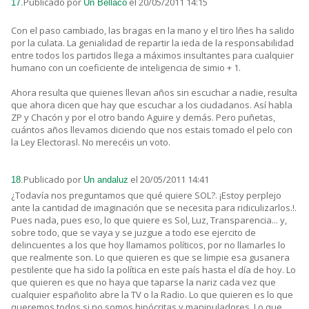
Publicado por
el 20/05/2011 14:15
17.
Un Bellaco
Con el paso cambiado, las bragas en la mano y el tiro lñes ha salido
por la culata. La genialidad de repartir la ieda de la responsabilidad
entre todos los partidos llega a máximos insultantes para cualquier
humano con un coeficiente de inteligencia de simio + 1.
Ahora resulta que quienes llevan años sin escuchar a nadie, resulta
que ahora dicen que hay que escuchar a los ciudadanos. Así habla
ZP y Chacón y por el otro bando Aguire y demás. Pero puñetas,
cuántos años llevamos diciendo que nos estais tomado el pelo con
la Ley Electorasl. No merecéis un voto.
Publicado por
el 20/05/2011 14:41
18.
Un andaluz
¿Todavía nos preguntamos que qué quiere SOL?. ¡Estoy perplejo
ante la cantidad de imaginación que se necesita para ridiculizarlos.!.
Pues nada, pues eso, lo que quiere es Sol, Luz, Transparencia... y,
sobre todo, que se vaya y se juzgue a todo ese ejercito de
delincuentes a los que hoy llamamos políticos, por no llamarles lo
que realmente son. Lo que quieren es que se limpie esa gusanera
pestilente que ha sido la política en este país hasta el día de hoy. Lo
que quieren es que no haya que taparse la nariz cada vez que
cualquier españolito abre la TV o la Radio. Lo que quieren es lo que
queremos todos si no somos hipócritas y manipuladores. Lo que