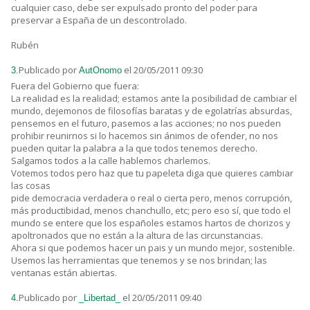
cualquier caso, debe ser expulsado pronto del poder para
preservar a España de un descontrolado.
Rubén
Publicado por
el 20/05/2011 09:30
3.
AutOnomo
Fuera del Gobierno que fuera:
La realidad es la realidad; estamos ante la posibilidad de cambiar el
mundo, dejemonos de filosofías baratas y de egolatrías absurdas,
pensemos en el futuro, pasemos a las acciones; no nos pueden
prohibir reunirnos si lo hacemos sin ánimos de ofender, no nos
pueden quitar la palabra a la que todos tenemos derecho.
Salgamos todos a la calle hablemos charlemos.
Votemos todos pero haz que tu papeleta diga que quieres cambiar
las cosas
pide democracia verdadera o real o cierta pero, menos corrupción,
más productibidad, menos chanchullo, etc; pero eso sí, que todo el
mundo se entere que los españoles estamos hartos de chorizos y
apoltronados que no están a la altura de las circunstancias.
Ahora si que podemos hacer un pais y un mundo mejor, sostenible.
Usemos las herramientas que tenemos y se nos brindan; las
ventanas están abiertas.
Publicado por
el 20/05/2011 09:40
4.
_Libertad_