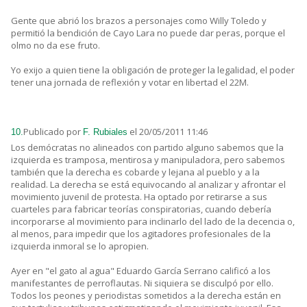
Gente que abrió los brazos a personajes como Willy Toledo y
permitió la bendición de Cayo Lara no puede dar peras, porque el
olmo no da ese fruto.
Yo exijo a quien tiene la obligación de proteger la legalidad, el poder
tener una jornada de reflexión y votar en libertad el 22M.
Publicado por
el 20/05/2011 11:46
10.
F. Rubiales
Los demócratas no alineados con partido alguno sabemos que la
izquierda es tramposa, mentirosa y manipuladora, pero sabemos
también que la derecha es cobarde y lejana al pueblo y a la
realidad. La derecha se está equivocando al analizar y afrontar el
movimiento juvenil de protesta. Ha optado por retirarse a sus
cuarteles para fabricar teorías conspiratorias, cuando debería
incorporarse al movimiento para inclinarlo del lado de la decencia o,
al menos, para impedir que los agitadores profesionales de la
izquierda inmoral se lo apropien.
Ayer en "el gato al agua" Eduardo García Serrano calificó a los
manifestantes de perroflautas. Ni siquiera se disculpó por ello.
Todos los peones y periodistas sometidos a la derecha están en