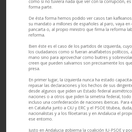
como si no tuviera nada que ver con la corrupción, es
forma parte.
De ésta forma hemos podido ver casos tan kafkianos 
su mandato a millones de españoles al paro, vaya en 
pancarta o, al propio ministro que firma la reforma l
reforma.
Bien éste es el caso de los partidos de izquierda, cuy
los ciudadanos como si fueran analfabetos políticos
mano sino para aprovechar como buitres y sobrevolar 
creen que pueden salvarnos son precisamente los que
presa.
En primer lugar, la izquierda nunca ha estado capacita
repasar las declaraciones y los hechos de sus dirigent
desde algunos que piden un Estado federal asimétrico
naciones o a otros que piden la simetria federal, tod
incluso una confederación de naciones ibericas. Para e
en Cataluña junto a CiU y ERC y el PSOE titubea, duda, 
nacionalistas y a los filoetarras y en Andalucia el pro
ese entorno.
Justo en Andalucia gobierna la coalición IU-PSOE y po