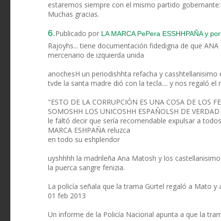
estaremos siempre con el mismo partido gobernante
Muchas gracias.
6.
Publicado por
LA MARCA PePera ESSHHPAÑA y por la
Rajoyhs... tiene documentación fidedigna de que AN
mercenario de izquierda unida
anochesH un periodishhta refacha y casshtellanisimo e
tvde la santa madre dió con la tecla.... y nos regaló el
"ESTO DE LA CORRUPCIÓN ES UNA COSA DE LOS FE
SOMOSHH LOS UNICOSHH ESPAÑOLSH DE VERDAD
le faltó decir que sería recomendable expulsar a tod
MARCA ESHPAÑA reluzca
en todo su eshplendor
uyshhhh la madrileña Ana Matosh y los castellanisimo
la puerca sangre fenizia.
­ ­ ­ ­
La policía señala que la trama Gürtel regaló a Mato y a
01 feb 2013
Un informe de la Policía Nacional apunta a que la tram