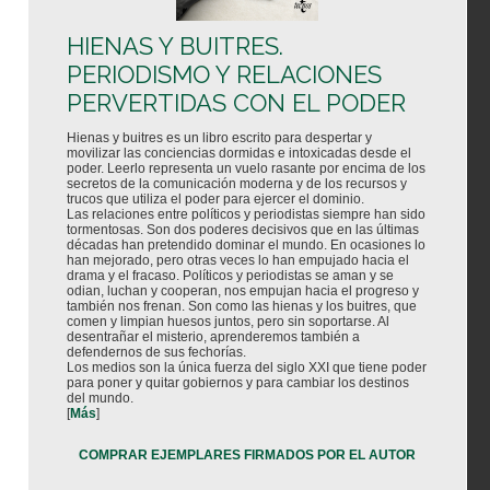
HIENAS Y BUITRES.
PERIODISMO Y RELACIONES
PERVERTIDAS CON EL PODER
Hienas y buitres es un libro escrito para despertar y
movilizar las conciencias dormidas e intoxicadas desde el
poder. Leerlo representa un vuelo rasante por encima de los
secretos de la comunicación moderna y de los recursos y
trucos que utiliza el poder para ejercer el dominio.
Las relaciones entre políticos y periodistas siempre han sido
tormentosas. Son dos poderes decisivos que en las últimas
décadas han pretendido dominar el mundo. En ocasiones lo
han mejorado, pero otras veces lo han empujado hacia el
drama y el fracaso. Políticos y periodistas se aman y se
odian, luchan y cooperan, nos empujan hacia el progreso y
también nos frenan. Son como las hienas y los buitres, que
comen y limpian huesos juntos, pero sin soportarse. Al
desentrañar el misterio, aprenderemos también a
defendernos de sus fechorías.
Los medios son la única fuerza del siglo XXI que tiene poder
para poner y quitar gobiernos y para cambiar los destinos
del mundo.
[
Más
]
COMPRAR EJEMPLARES FIRMADOS POR EL AUTOR