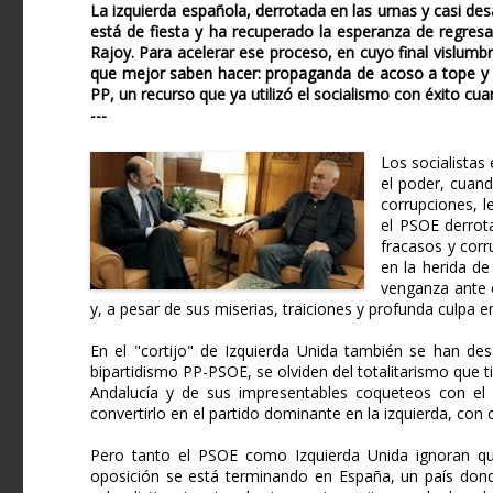
La izquierda española, derrotada en las urnas y casi de
está de fiesta y ha recuperado la esperanza de regresa
Rajoy. Para acelerar ese proceso, en cuyo final vislumb
que mejor saben hacer: propaganda de acoso a tope y a
PP, un recurso que ya utilizó el socialismo con éxito cu
---
Los socialistas
el poder, cuand
corrupciones, l
el PSOE derrot
fracasos y corr
en la herida d
venganza ante e
y, a pesar de sus miserias, traiciones y profunda culpa 
En el "cortijo" de Izquierda Unida también se han de
bipartidismo PP-PSOE, se olviden del totalitarismo que 
Andalucía y de sus impresentables coqueteos con el 
convertirlo en el partido dominante en la izquierda, con
Pero tanto el PSOE como Izquierda Unida ignoran que
oposición se está terminando en España, un país dond