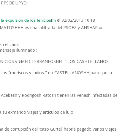
: PPSOEIUPYD.
el 02/02/2013 10:18
 expulsión de los fenicioshh
A MATOSHHH es una infiltrada del PSOEZ y ANSHAR un
n el canal
 mensaje iluminado :
NICIOS y $MEDITERRANEOSHH..." LOS CASHTELLANOS
os los "moriscos y judios " no CASTELLANOSHH para que la
 Acebesh y Rodrigosh Ratosh tienen las venash infectadas de
 su exmarido viajes y artículos de lujo
a de corrupción del 'caso Gürtel' habría pagado varios viajes,