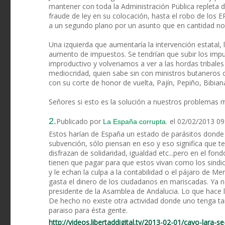
mantener con toda la Administración Püblica repleta 
fraude de ley en su colocación, hasta el robo de los E
a un segundo plano por un asunto que en cantidad no le
Una izquierda que aumentaría la intervención estatal
aumento de impuestos. Se tendrían que subir los impu
improductivo y volveriamos a ver a las hordas tribales
mediocridad, quien sabe sin con ministros butaneros
con su corte de honor de vuelta, Pajín, Pepiño, Bibian
Señores si esto es la solución a nuestros problemas m
2.
Publicado por
el 02/02/2013 09
La España corrupta.
Estos harían de España un estado de parásitos donde
subvención, sólo piensan en eso y eso significa que te
disfrazan de solidaridad, igualdad etc...pero en el fon
tienen que pagar para que estos vivan como los sindi
y le echan la culpa a la contabilidad o el pájaro de Me
gasta el dinero de los ciudadanos en mariscadas. Ya 
presidente de la Asamblea de Andalucia. Lo que hace la 
De hecho no existe otra actividad donde uno tenga tant
paraiso para ésta gente.
http://videos.libertaddigital.tv/2013-02-01/cayo-lara-