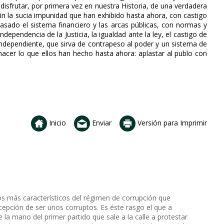
isfrutar, por primera vez en nuestra Historia, de una verdadera
in la sucia impunidad que han exhibido hasta ahora, con castigo
asado el sistema financiero y las arcas públicas, con normas y
ependencia de la Justicia, la igualdad ante la ley, el castigo de
e independiente, que sirva de contrapeso al poder y un sistema de
acer lo que ellos han hecho hasta ahora: aplastar al publo con
Inicio
Enviar
Versión para Imprimir
os más característicos del régimen de corrupción que
pción de ser unos corruptos. Es éste rasgo el que a
la mano del primer partido que sale a la calle a protestar