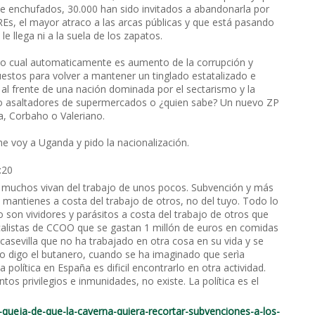
de enchufados, 30.000 han sido invitados a abandonarla por
REs, el mayor atraco a las arcas públicas y que está pasando
 llega ni a la suela de los zapatos.
, lo cual automaticamente es aumento de la corrupción y
estos para volver a mantener un tinglado estatalizado e
 al frente de una nación dominada por el sectarismo y la
 o asaltadores de supermercados o ¿quien sabe? Un nuevo ZP
a, Corbaho o Valeriano.
e voy a Uganda y pido la nacionalización.
:20
 muchos vivan del trabajo de unos pocos. Subvención y más
 mantienes a costa del trabajo de otros, no del tuyo. Todo lo
do son vividores y parásitos a costa del trabajo de otros que
calistas de CCOO que se gastan 1 millón de euros en comidas
rcasevilla que no ha trabajado en otra cosa en su vida y se
no digo el butanero, cuando se ha imaginado que serìa
política en España es dificil encontrarlo en otra actividad.
os privilegios e inmunidades, no existe. La política es el
se-queja-de-que-la-caverna-quiera-recortar-subvenciones-a-los-