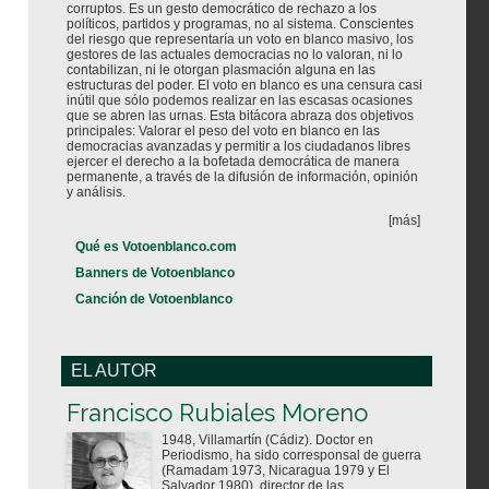
corruptos. Es un gesto democrático de rechazo a los
políticos, partidos y programas, no al sistema. Conscientes
del riesgo que representaría un voto en blanco masivo, los
gestores de las actuales democracias no lo valoran, ni lo
contabilizan, ni le otorgan plasmación alguna en las
estructuras del poder. El voto en blanco es una censura casi
inútil que sólo podemos realizar en las escasas ocasiones
que se abren las urnas. Esta bitácora abraza dos objetivos
principales: Valorar el peso del voto en blanco en las
democracias avanzadas y permitir a los ciudadanos libres
ejercer el derecho a la bofetada democrática de manera
permanente, a través de la difusión de información, opinión
y análisis.
[más]
Qué es Votoenblanco.com
Banners de Votoenblanco
Canción de Votoenblanco
EL AUTOR
Votoenblanco.com
Francisco Rubiales Moreno
1948, Villamartín (Cádiz). Doctor en
Periodismo, ha sido corresponsal de guerra
(Ramadam 1973, Nicaragua 1979 y El
Salvador 1980), director de las