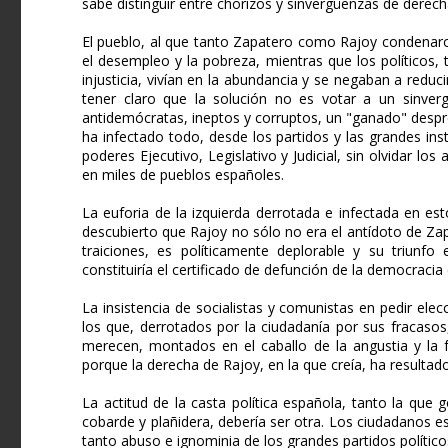
sabe distinguir entre chorizos y sinvergüenzas de derech
El pueblo, al que tanto Zapatero como Rajoy condenaron
el desempleo y la pobreza, mientras que los políticos,
injusticia, vivían en la abundancia y se negaban a reduc
tener claro que la solución no es votar a un sinverg
antidemócratas, ineptos y corruptos, un "ganado" desprec
ha infectado todo, desde los partidos y las grandes in
poderes Ejecutivo, Legislativo y Judicial, sin olvidar lo
en miles de pueblos españoles.
La euforia de la izquierda derrotada e infectada en e
descubierto que Rajoy no sólo no era el antídoto de Zap
traiciones, es políticamente deplorable y su triunf
constituiría el certificado de defunción de la democracia
La insistencia de socialistas y comunistas en pedir ele
los que, derrotados por la ciudadanía por sus fracasos
merecen, montados en el caballo de la angustia y la 
porque la derecha de Rajoy, en la que creía, ha resultad
La actitud de la casta política española, tanto la qu
cobarde y plañidera, debería ser otra. Los ciudadanos
tanto abuso e ignominia de los grandes partidos políticos