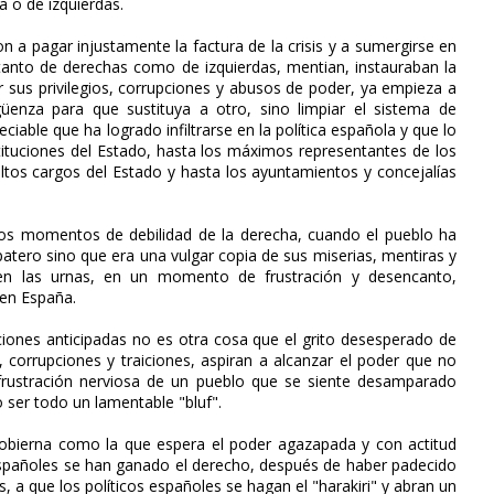
a o de izquierdas.
 a pagar injustamente la factura de la crisis y a sumergirse en
 tanto de derechas como de izquierdas, mentian, instauraban la
ir sus privilegios, corrupciones y abusos de poder, ya empieza a
üenza para que sustituya a otro, sino limpiar el sistema de
iable que ha logrado infiltrarse en la política española y que lo
stituciones del Estado, hasta los máximos representantes de los
s altos cargos del Estado y hasta los ayuntamientos y concejalías
stos momentos de debilidad de la derecha, cuando el pueblo ha
atero sino que era una vulgar copia de sus miserias, mentiras y
o en las urnas, en un momento de frustración y desencanto,
 en España.
cciones anticipadas no es otra cosa que el grito desesperado de
, corrupciones y traiciones, aspiran a alcanzar el poder que no
frustración nerviosa de un pueblo que se siente desamparado
o ser todo un lamentable "bluf".
e gobierna como la que espera el poder agazapada y con actitud
 españoles se han ganado el derecho, después de haber padecido
, a que los políticos españoles se hagan el "harakiri" y abran un