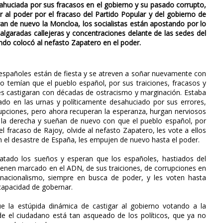
sahuciada por sus fracasos en el gobierno y su pasado corrupto,
r al poder por el fracaso del Partido Popular y del gobierno de
ran de nuevo la Moncloa, los socialistas están apostando por lo
lgaradas callejeras y concentraciones delante de las sedes del
ando colocó al nefasto Zapatero en el poder.
 españoles están de fiesta y se atreven a soñar nuevamente con
o temían que el pueblo español, por sus traiciones, fracasos y
es castigaran con décadas de ostracismo y marginación. Estaba
ado en las urnas y políticamente desahuciado por sus errores,
upciones, pero ahora recuperan la esperanza, hurgan nerviosos
e la derecha y sueñan de nuevo con que el pueblo español, por
l fracaso de Rajoy, olvide al nefasto Zapatero, les vote a ellos
en el desastre de España, les empujen de nuevo hasta el poder.
satado los sueños y esperan que los españoles, hastiados del
tienen marcado en el ADN, de sus traiciones, de corrupciones en
nacionalismo, siempre en busca de poder, y les voten hasta
 capacidad de gobernar.
 la estúpida dinámica de castigar al gobierno votando a la
e el ciudadano está tan asqueado de los políticos, que ya no