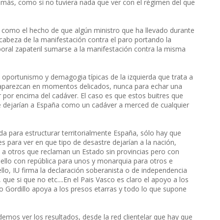
 más, como si no tuviera nada que ver con el régimen del que
como el hecho de que algún ministro que ha llevado durante
cabeza de la manifestación contra el paro portando la
aboral zapateril sumarse a la manifestación contra la misma
o oportunismo y demagogia típicas de la izquierda que trata a
, aparezcan en momentos delicados, nunca para echar una
por encima del cadáver. El caso es que estos buitres que
 dejarían a España como un cadáver a merced de cualquier
da para estructurar territorialmente España, sólo hay que
es para ver en que tipo de desastre dejarían a la nación,
 a otros que reclaman un Estado sin provincias pero con
o ello con república para unos y monarquia para otros e
llo, IU firma la declaración soberanista o de independencia
que si que no etc....En el Pais Vasco es claro el apoyo a los
pio Gordillo apoya a los presos etarras y todo lo que supone
demos ver los resultados, desde la red clientelar que hay que