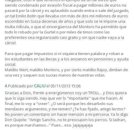
siendo condenado por evasión fiscal a pagar millones de euros no
pasará por la cárcel y es aplaudido cuando entra o sale del juzgado,
un tal Emilio Botín que llevaba con más de dos mil millones de euros
escondido en Suiza decenas de años y que solo se le impone una
multa ridícula, o que el sinvergüenza del Montoro ha permitido que
todo lo robado por la Gurtel o por miles de timos como las
preferentes sea regularizado casi gratis y sin que nadie vaya a la
cárcel.
Para que pagar impuestos si ni siquiera tienen palabra y roban a
los estudiantes en las Becas y a los ancianos en pensiones y ayuda
social.
Maldito Wert, maldito Montoro, y por cierto maldito Rajoy, dimitan de
una vez y saquen sus sucias manos de nuestras vidas.
Publicado por
el 05/11/2013 15:06
4.
CALIU
Gracias a Dios, frente a energúmenos soy un TROLL... y Dios quiera
que lo siga siendo. Hay que ver lo "importante" que me hacen. Al
final, me lo voy a "creer". ¿O será porque les desarbolo sus
mendaces argumentos, y me temen? ¿Te has fijado, amigo lerctor?
No ponen un comentario sin hacer mención a mi persona. Ya lo digo
Don Quijote: "Amigo Sancho, no te preocupen los perros. Si ladran,
es porque marchamos..." Pues... eso. Jajajajajaja