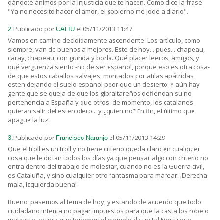
dándote animos por la injusticia que te hacen. Como dice la frase
"Ya no necesito hacer el amor, el gobierno me jode a diario".
Publicado por
el 05/11/2013 11:47
2.
CALIU
Vamos en camino decididamente ascendente. Los artículo, como
siempre, van de buenos a mejores. Este de hoy... pues... chapeau,
caray, chapeau, con guinda y borla. Qué placer leeros, amigos, y
qué vergüenza siento -no de ser español, porque eso es otra cosa-
de que estos caballos salvajes, montados por atilas apátridas,
esten dejando el suelo español peor que un desierto. Y aún hay
gente que se queja de que los gibraltareños defiendan su no
pertenencia a España y que otros -de momento, los catalanes-
quieran salir del estercolero... y ¿quien no? En fin, el último que
apague la luz.
Publicado por
el 05/11/2013 14:29
3.
Francisco Naranjo
Que el troll es un troll y no tiene criterio queda claro en cualquier
cosa que le dictan todos los días ya que pensar algo con criterio no
entra dentro del trabajo de molestar, cuando no es la Guerra civil,
es Cataluña, y sino cualquier otro fantasma para marear. ¡Derecha
mala, Izquierda buena!
Bueno, pasemos al tema de hoy, y estando de acuerdo que todo
ciudadano intenta no pagar impuestos para que la casta los robe o
malgaste, ocurre que tenemos el ejemplo de un tal Messi que