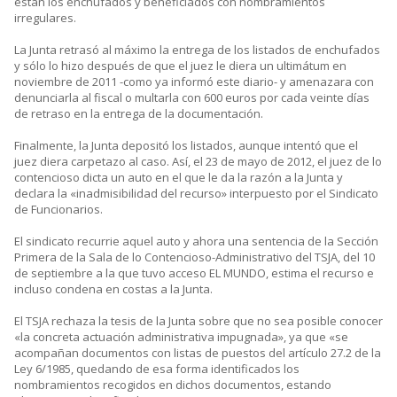
están los enchufados y beneficiados con nombramientos
irregulares.
La Junta retrasó al máximo la entrega de los listados de enchufados
y sólo lo hizo después de que el juez le diera un ultimátum en
noviembre de 2011 -como ya informó este diario- y amenazara con
denunciarla al fiscal o multarla con 600 euros por cada veinte días
de retraso en la entrega de la documentación.
Finalmente, la Junta depositó los listados, aunque intentó que el
juez diera carpetazo al caso. Así, el 23 de mayo de 2012, el juez de lo
contencioso dicta un auto en el que le da la razón a la Junta y
declara la «inadmisibilidad del recurso» interpuesto por el Sindicato
de Funcionarios.
El sindicato recurrie aquel auto y ahora una sentencia de la Sección
Primera de la Sala de lo Contencioso-Administrativo del TSJA, del 10
de septiembre a la que tuvo acceso EL MUNDO, estima el recurso e
incluso condena en costas a la Junta.
El TSJA rechaza la tesis de la Junta sobre que no sea posible conocer
«la concreta actuación administrativa impugnada», ya que «se
acompañan documentos con listas de puestos del artículo 27.2 de la
Ley 6/1985, quedando de esa forma identificados los
nombramientos recogidos en dichos documentos, estando