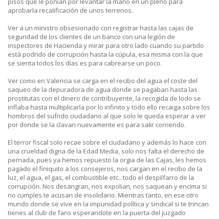
pisos que le ponían por levantar la mano en un pleno para
aprobarla recalificación de unos terrenos.
Ver a un ministro obsesionado con registrar hasta las cajas de
seguridad de los clientes de un banco con una legión de
inspectores de Hacienda y mirar para otro lado cuando su partido
está podrido de corrupción hasta la cúpula, esa misma con la que
se sienta todos los días es para cabrearse un poco.
Ver como en Valencia se carga en el recibo del agua el coste del
saqueo de la depuradora de agua donde se pagaban hasta las
prostitutas con el dinero de contribuyente, la recogida de lodo se
inflaba hasta multiplicarla por lo infinito y todo ello recaiga sobre los
hombros del sufrido ciudadano al que solo le queda esperar a ver
por donde se la clavan nuevamente es para salir corriendo.
El terror fiscal solo recae sobre el ciudadano y además lo hace con
una crueldad digna de la Edad Media, solo nos falta el derecho de
pernada, pues ya hemos repuesto la orgia de las Cajas, les hemos
pagado el finiquito a los consejeros, nos cargan en el recibo de la
luz, el agua, el gas, el combustible etc.. todo el despilfarro de la
corrupción. Nos desangran, nos expolian, nos saquean y encima si
no cumples te acusan de insolidario. Mientras tanto, en ese otro
mundo donde se vive en la impunidad política y sindical si te trincan
tienes al club de fans esperandote en la puerta del juzgado