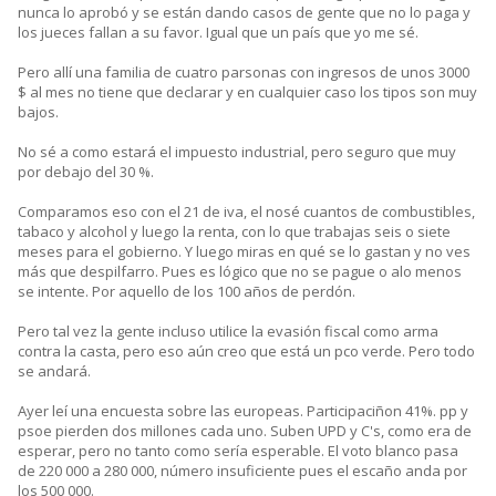
nunca lo aprobó y se están dando casos de gente que no lo paga y
los jueces fallan a su favor. Igual que un país que yo me sé.
Pero allí una familia de cuatro parsonas con ingresos de unos 3000
$ al mes no tiene que declarar y en cualquier caso los tipos son muy
bajos.
No sé a como estará el impuesto industrial, pero seguro que muy
por debajo del 30 %.
Comparamos eso con el 21 de iva, el nosé cuantos de combustibles,
tabaco y alcohol y luego la renta, con lo que trabajas seis o siete
meses para el gobierno. Y luego miras en qué se lo gastan y no ves
más que despilfarro. Pues es lógico que no se pague o alo menos
se intente. Por aquello de los 100 años de perdón.
Pero tal vez la gente incluso utilice la evasión fiscal como arma
contra la casta, pero eso aún creo que está un pco verde. Pero todo
se andará.
Ayer leí una encuesta sobre las europeas. Participaciñon 41%. pp y
psoe pierden dos millones cada uno. Suben UPD y C's, como era de
esperar, pero no tanto como sería esperable. El voto blanco pasa
de 220 000 a 280 000, número insuficiente pues el escaño anda por
los 500 000.