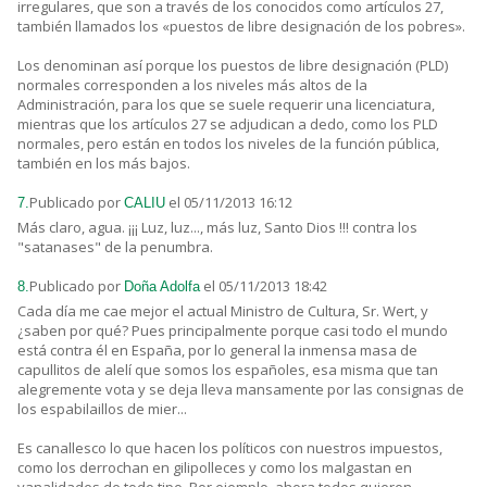
irregulares, que son a través de los conocidos como artículos 27,
también llamados los «puestos de libre designación de los pobres».
Los denominan así porque los puestos de libre designación (PLD)
normales corresponden a los niveles más altos de la
Administración, para los que se suele requerir una licenciatura,
mientras que los artículos 27 se adjudican a dedo, como los PLD
normales, pero están en todos los niveles de la función pública,
también en los más bajos.
Publicado por
el 05/11/2013 16:12
7.
CALIU
Más claro, agua. ¡¡¡ Luz, luz..., más luz, Santo Dios !!! contra los
"satanases" de la penumbra.
Publicado por
el 05/11/2013 18:42
8.
Doña Adolfa
Cada día me cae mejor el actual Ministro de Cultura, Sr. Wert, y
¿saben por qué? Pues principalmente porque casi todo el mundo
está contra él en España, por lo general la inmensa masa de
capullitos de alelí que somos los españoles, esa misma que tan
alegremente vota y se deja lleva mansamente por las consignas de
los espabilaillos de mier...
Es canallesco lo que hacen los políticos con nuestros impuestos,
como los derrochan en gilipolleces y como los malgastan en