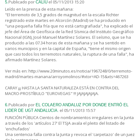
Publicado por
el 05/11/2013 15:20
5.
CALIU
Leído en la prensa de esta mañana:
"El terremoto de 3,5 grados de magnitud en la escala Richter
registrado este martes en Alcorcón (Madrid) se ha producido en
"una pequeña falla fría que no está cartografiada", ha explicado el
jefe del Área de Geofísica de la Red Sísmica del Instituto Geográfico
Nacional (IGN), José Manuel Martínez Solares. El seísmo, que se ha
producido a las 07.34 horas de esta mañana y se ha sentido en
varios municipios y en la capital de España, "tiene el mismo origen
que casi todos los terremotos naturales, la ruptura de una falla", ha
afirmado Martínez Solares.
Ver más en: http://www.20minutos.es/noticia/1967248/0/terremoto-
madrid/martes-manana/arroyomolinos/#xtor=AD-15&xts=467263
CARAY ¡¡¡ HASTA LA SANTA NATURALEZA ESTÁ EN CONTRA DEL
MACRO-PROSTÍBULO "EUROVEGAS" !!! JAJAJAJAJAJA.
Publicado por
6.
EL COLAERO ANDALUZ POR DONDE ENTRÓ EL
el 05/11/2013 15:57
LIDER DE UGT ANDALUCIA.
FUNCIÓN PÚBLICA Cientos de nombramientos irregulares en la Junta
a través de los 'artículos 27' El TSJA avala el pleito del listado de
'enchufados'
Una sentencia falla contra la Junta y revoca el 'carpetazo' de un juez