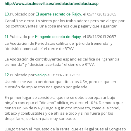
http://www.abcdesevilla.es/andalucia/andalucia.asp
Publicado por
el 05/11/2013 20:05
10.
El agente secreto de Rajoy.
Canal 9 se cierra. Lo siento por los trabajadores pero me alegro por
los contribuyentes. Una cosa menos que pagar y que aguantar.
Publicado por
el 05/11/2013 20:57
11.
El agente secreto de Rajoy.
La Asociación de Periodistas califica de ´pérdida tremenda´ y
´decisión lamentable´ el cierre de RTVV.
La Asociación de contribuyentes españoles califica de "ganancia
tremenda" y "decisión acertada" el cierre de RTVV.
Publicado por
el 05/11/2013 21:51
12.
vanlop
Ustedes me van a perdonar que cite a los USA, pero es que en
cuestión de impuestos nos ganan por goleada.
En primer lugar se considera que no se debe sobrepasar bajo
ningún concepto el "diezmo" bíblico, es decir el 10 %. De modo que
tienen un 6% de IVA y luego algún otro impuesto, como el alcohol,
tabaco y combustibles y de ahí sale todo y si no fuera por los
despilfarro, sería un país muy saneado.
Luego tienen el impuesto de la renta, que es ilegal pues el Congreso