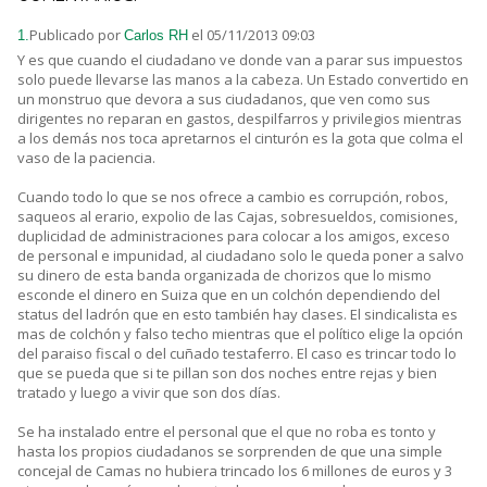
Publicado por
el 05/11/2013 09:03
1.
Carlos RH
Y es que cuando el ciudadano ve donde van a parar sus impuestos
solo puede llevarse las manos a la cabeza. Un Estado convertido en
un monstruo que devora a sus ciudadanos, que ven como sus
dirigentes no reparan en gastos, despilfarros y privilegios mientras
a los demás nos toca apretarnos el cinturón es la gota que colma el
vaso de la paciencia.
Cuando todo lo que se nos ofrece a cambio es corrupción, robos,
saqueos al erario, expolio de las Cajas, sobresueldos, comisiones,
duplicidad de administraciones para colocar a los amigos, exceso
de personal e impunidad, al ciudadano solo le queda poner a salvo
su dinero de esta banda organizada de chorizos que lo mismo
esconde el dinero en Suiza que en un colchón dependiendo del
status del ladrón que en esto también hay clases. El sindicalista es
mas de colchón y falso techo mientras que el político elige la opción
del paraiso fiscal o del cuñado testaferro. El caso es trincar todo lo
que se pueda que si te pillan son dos noches entre rejas y bien
tratado y luego a vivir que son dos días.
Se ha instalado entre el personal que el que no roba es tonto y
hasta los propios ciudadanos se sorprenden de que una simple
concejal de Camas no hubiera trincado los 6 millones de euros y 3