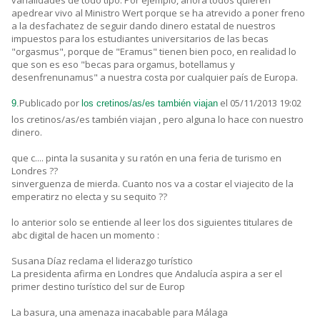
vanalidades de todo tipo. Por ejemplo, ahora todos quieren
apedrear vivo al Ministro Wert porque se ha atrevido a poner freno
a la desfachatez de seguir dando dinero estatal de nuestros
impuestos para los estudiantes universitarios de las becas
"orgasmus", porque de "Eramus" tienen bien poco, en realidad lo
que son es eso "becas para orgamus, botellamus y
desenfrenunamus" a nuestra costa por cualquier país de Europa.
Publicado por
el 05/11/2013 19:02
9.
los cretinos/as/es también viajan
los cretinos/as/es también viajan , pero alguna lo hace con nuestro
dinero.
que c.... pinta la susanita y su ratón en una feria de turismo en
Londres ??
sinverguenza de mierda. Cuanto nos va a costar el viajecito de la
emperatirz no electa y su sequito ??
lo anterior solo se entiende al leer los dos siguientes titulares de
abc digital de hacen un momento :
Susana Díaz reclama el liderazgo turístico
La presidenta afirma en Londres que Andalucía aspira a ser el
primer destino turístico del sur de Europ
La basura, una amenaza inacabable para Málaga