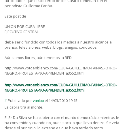
atrocidades que el Gobierno de los Castro cometían con el
periodista Guillermo Fariña.
Este post de
UNION POR CUBA LIBRE
EJECUTIVO CENTRAL.
debe ser difundido con todos los medios a nuestro alcance a
prensa, televisiones, webs, blogs, amigos, conocidos.
Aún somos libres, aún tenemos la RED.
http://www.votoenblanco.com/CUBA-GUIILLERMO-FAINAS,-OTRO-
NEGRO,-PROTESTA-NO-APRENDEN_a3552.html
http://www.votoenblanco.com/CUBA-GUIILLERMO-FAINAS,-OTRO-
NEGRO,-PROTESTA-NO-APRENDEN_a3552.html
Publicado por
el 14/03/2010 19:15
2.
vanlop
La cabra tira al monte.
El Sr Da Silva se ha cubierto con el manto democrático mientras le
ha convenido y cuando no, pues saca lo que lleva dentro. Se veía
desde el principio, lo extraño es que haya tardado tanto.