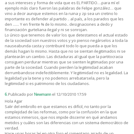
a sus intereses y forma de vida que es EL PARTIDO….para mí el
ejemplo más claro fueron las palabras de Felipe gonzález… que
vino a decir aunque estemos en la ruina y zp sea un cretino lo
importante es defender al partido .. al país, a los parados que les
den ....... Y en frente ¾ de lo mismo.. designaciones a dedo y
financiación gurteliana ilegal y ni se sonrojan.
Lo único que tenemos de valor los que detestamos el actual estado
de la sociedad son nuestros votos y yo pienso negárselos a toda la
nauseabunda casta y contribuiré todo lo que pueda a que los
demás hagan lo mismo. Hasta que no se sientan ilegitimados ni se
plantearán un cambio. Las dictaduras al igual que la partitocracia
consiguen perdurar mientras que se sienten legitimadas por una
parte de la sociedad. Cuando pierden la legitimidad acaban
derrumbandose indefectiblemente. Y legitimidad no es legalidad. La
legalidad ya la tiene y no podemos arrebatarsela, pero la
legitimidad si es patrimonio de los ciudadanos.
Publicado por
el 12/10/2010 17:59
6.
Newmann
Hola Agar
Salir del embrollo en que estamos es difícil, no tanto por la
complejidad de las reformas, como por la confusión en la que
estamos inmersos, que nos impide discernir en qué andamos
metidos y cuáles son las diferencias con un sistema democrático de
verdad.
Hace unas horas leí en otro foro el comentario airado de un