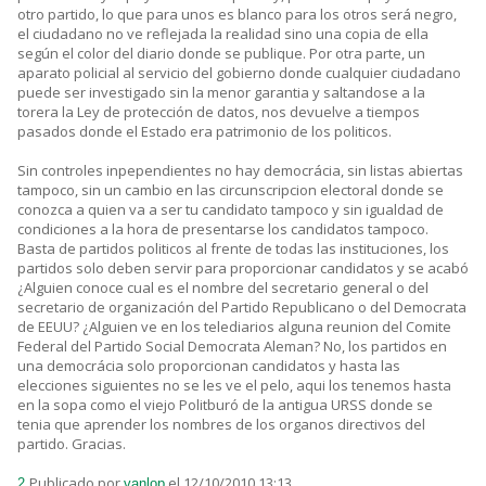
otro partido, lo que para unos es blanco para los otros será negro,
el ciudadano no ve reflejada la realidad sino una copia de ella
según el color del diario donde se publique. Por otra parte, un
aparato policial al servicio del gobierno donde cualquier ciudadano
puede ser investigado sin la menor garantia y saltandose a la
torera la Ley de protección de datos, nos devuelve a tiempos
pasados donde el Estado era patrimonio de los politicos.
Sin controles inpependientes no hay democrácia, sin listas abiertas
tampoco, sin un cambio en las circunscripcion electoral donde se
conozca a quien va a ser tu candidato tampoco y sin igualdad de
condiciones a la hora de presentarse los candidatos tampoco.
Basta de partidos politicos al frente de todas las instituciones, los
partidos solo deben servir para proporcionar candidatos y se acabó
¿Alguien conoce cual es el nombre del secretario general o del
secretario de organización del Partido Republicano o del Democrata
de EEUU? ¿Alguien ve en los telediarios alguna reunion del Comite
Federal del Partido Social Democrata Aleman? No, los partidos en
una democrácia solo proporcionan candidatos y hasta las
elecciones siguientes no se les ve el pelo, aqui los tenemos hasta
en la sopa como el viejo Politburó de la antigua URSS donde se
tenia que aprender los nombres de los organos directivos del
partido. Gracias.
Publicado por
el 12/10/2010 13:13
2.
vanlop