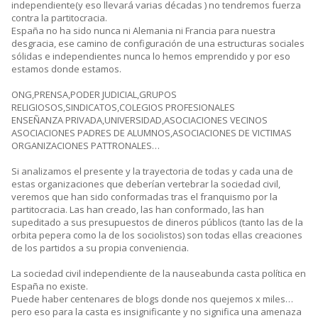
independiente(y eso llevará varias décadas ) no tendremos fuerza
contra la partitocracia.
España no ha sido nunca ni Alemania ni Francia para nuestra
desgracia, ese camino de configuración de una estructuras sociales
sólidas e independientes nunca lo hemos emprendido y por eso
estamos donde estamos.
ONG,PRENSA,PODER JUDICIAL,GRUPOS
RELIGIOSOS,SINDICATOS,COLEGIOS PROFESIONALES
ENSEÑANZA PRIVADA,UNIVERSIDAD,ASOCIACIONES VECINOS
ASOCIACIONES PADRES DE ALUMNOS,ASOCIACIONES DE VICTIMAS
ORGANIZACIONES PATTRONALES…
Si analizamos el presente y la trayectoria de todas y cada una de
estas organizaciones que deberían vertebrar la sociedad civil,
veremos que han sido conformadas tras el franquismo por la
partitocracia. Las han creado, las han conformado, las han
supeditado a sus presupuestos de dineros públicos (tanto las de la
orbita pepera como la de los sociolistos) son todas ellas creaciones
de los partidos a su propia conveniencia.
La sociedad civil independiente de la nauseabunda casta política en
España no existe.
Puede haber centenares de blogs donde nos quejemos x miles…
pero eso para la casta es insignificante y no significa una amenaza