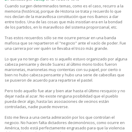
Cuando surgen determinados temas, como es el caso, recurro a la
memoria (histórica), porque de Historia se trata y recuerdo lo que
nos decían de la maravillosa constitución que nos íbamos a dar
entre todos. Una de las cosas que más insistían era en la bondad
de los partidos, en lo maravilloso del sistema proporcianal, etc.
Tras estos recuerdos sólo se me ocurre pensar en una banda
mafiosa que se repartieron el "negocio" ante el vacío de poder. Fue
una carrera por ver quién se llevaba el trozo más grande.
Lo que ya no tengo claro es si aquello estuvo organizado por alguna
cabeza pensante y desde Suarez al último mono todos fueron
marionetas, marionetas muy contentas con su papel, por cierto o
bien no hubo cabeza pensante y hubo una serie de cabecillas que
se pusieron de acuerdo para repartirse el pastel.
Pero todo aquello fue atar y bien atar hasta el último resquicio y no
dejar nada al azar. No existe ninguna posibilidad que el pueblo
pueda decir algo, hasta las asociaciones de vecinos están
controladas, nadie puede moverse.
Esto me lleva a una cierta admiración por los que controlan el
negocio. No hacen falta dictadores decimonónicos, como ocurre en
América, todo está perfectamente engrasado para que la violencia