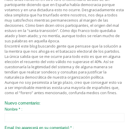
participante diciendo que en España había democracia porque
votamos y en una dictadura esto no ocurre. Desgraciadamente esta
idea simplista que ha triunfado entre nosotros, nos deja a todos
muy satisfechos mientras permanecemos al margen de las
decisiones. Cómo bien dicen otros participantes, el origen del mal
estuvo en la “santa transición”. Cómo dijo Franco todo quedaba
atado y bien atado; y no mentía, aunque todos se reían mucho de
sus palabras en aquella época.
Encontré este blog buscando gente que pensase que la solución a
la mentira que nos ahoga es el batacazo electoral de los partidos.
La única salida que se me ocurre para todo esto es que en alguna
elección el recuento del voto válido no superase el 40%. Así se
cuestionaría la legitimidad del sistema y de alguna manera se
tendían que realizar sondeos y consultas para justificar la
naturaleza democrática de nuestra organización política.
Aunque no soy pesimista a largo plazo, creo que conseguir esto va
a ser improbable mientras exista una mayoría de españoles que,
como el “forero” antes mencionado, confunda medios con fines.
Nuevo comentario:
Nombre * :
Email (no aparecerá en su comentario) * :