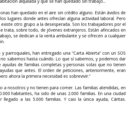
bitación alquilada y que se han quedado sin trabajo...
onas han quedado en el aire sin crédito alguno. Están ávidos de
 los lugares donde antes ofrecían alguna actividad laboral. Pero
, existe otro grupo a la desesperada. Son los trabajadores por el
Se trata, sobre todo, de jóvenes extranjeros. Están afincados en
abajo, se dedican a la venta ambulante y se ofrecen a cualquier
ón.
s y parroquiales, han entregado una “Carta Abierta” con un SOS
úa y no sabemos hasta cuándo. Lo que sí sabemos, y podemos dar
 ayudas de familias completas y personas solas que no tienen
yudas que antes. El orden de peticiones, anteriormente, eran
 pero ahora la primera necesidad es sobrevivir.”
o a nosotros y no tienen para comer. Las familias atendidas, en
0.000 habitantes, ha sido de unas 2.000 familias. En una ciudad
llegado a las 5.000 familias. Y casi la única ayuda, Cáritas.
.