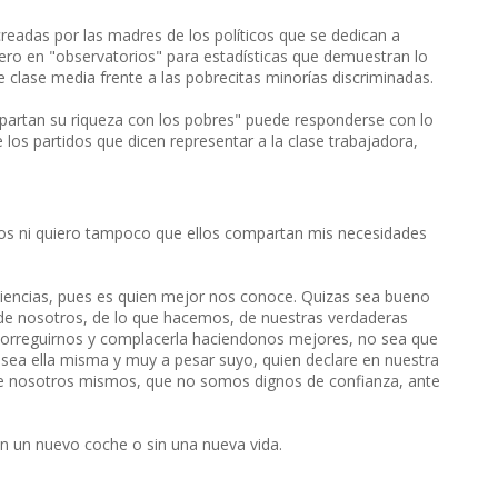
creadas por las madres de los políticos que se dedican a
dinero en "observatorios" para estadísticas que demuestran lo
lase media frente a las pobrecitas minorías discriminadas.
mpartan su riqueza con los pobres" puede responderse con lo
 los partidos que dicen representar a la clase trabajadora,
cos ni quiero tampoco que ellos compartan mis necesidades
ciencias, pues es quien mejor nos conoce. Quizas sea bueno
de nosotros, de lo que hacemos, de nuestras verdaderas
e correguirnos y complacerla haciendonos mejores, no sea que
sea ella misma y muy a pesar suyo, quien declare en nuestra
obre nosotros mismos, que no somos dignos de confianza, ante
n un nuevo coche o sin una nueva vida.