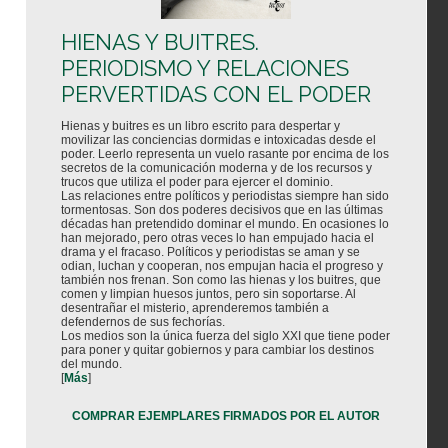
HIENAS Y BUITRES.
PERIODISMO Y RELACIONES
PERVERTIDAS CON EL PODER
Hienas y buitres es un libro escrito para despertar y
movilizar las conciencias dormidas e intoxicadas desde el
poder. Leerlo representa un vuelo rasante por encima de los
secretos de la comunicación moderna y de los recursos y
trucos que utiliza el poder para ejercer el dominio.
Las relaciones entre políticos y periodistas siempre han sido
tormentosas. Son dos poderes decisivos que en las últimas
décadas han pretendido dominar el mundo. En ocasiones lo
han mejorado, pero otras veces lo han empujado hacia el
drama y el fracaso. Políticos y periodistas se aman y se
odian, luchan y cooperan, nos empujan hacia el progreso y
también nos frenan. Son como las hienas y los buitres, que
comen y limpian huesos juntos, pero sin soportarse. Al
desentrañar el misterio, aprenderemos también a
defendernos de sus fechorías.
Los medios son la única fuerza del siglo XXI que tiene poder
para poner y quitar gobiernos y para cambiar los destinos
del mundo.
[
Más
]
COMPRAR EJEMPLARES FIRMADOS POR EL AUTOR