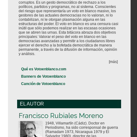
corruptos. Es un gesto democrático de rechazo a los
políticos, partidos y programas, no al sistema. Conscientes
del riesgo que representaría un voto en blanco masivo, los
gestores de las actuales democracias no lo valoran, ni lo
contabilizan, ni le otorgan plasmación alguna en las
estructuras del poder. El voto en blanco es una censura casi
inútil que sólo podemos realizar en las escasas ocasiones
que se abren las urnas. Esta bitácora abraza dos objetivos
principales: Valorar el peso del voto en blanco en las
democracias avanzadas y permitir a los ciudadanos libres
ejercer el derecho a la bofetada democrática de manera
permanente, a través de la difusión de información, opinión
y análisis.
[más]
Qué es Votoenblanco.com
Banners de Votoenblanco
Canción de Votoenblanco
EL AUTOR
Votoenblanco.com
Francisco Rubiales Moreno
1948, Villamartín (Cádiz). Doctor en
Periodismo, ha sido corresponsal de guerra
(Ramadam 1973, Nicaragua 1979 y El
Salvador 1980), director de las