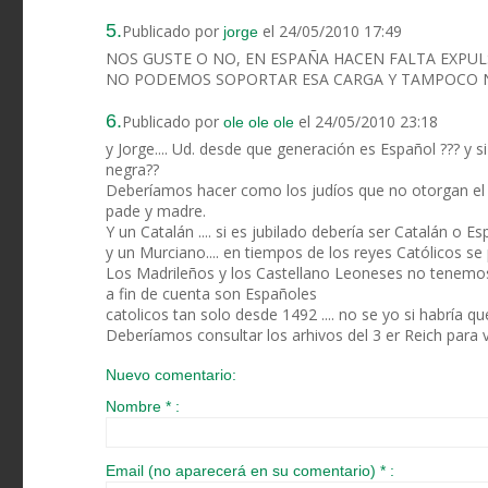
5.
Publicado por
el 24/05/2010 17:49
jorge
NOS GUSTE O NO, EN ESPAÑA HACEN FALTA EXPUL
NO PODEMOS SOPORTAR ESA CARGA Y TAMPOCO 
6.
Publicado por
el 24/05/2010 23:18
ole ole ole
y Jorge.... Ud. desde que generación es Español ??? y s
negra??
Deberíamos hacer como los judíos que no otorgan el d
pade y madre.
Y un Catalán .... si es jubilado debería ser Catalán o Es
y un Murciano.... en tiempos de los reyes Católicos se p
Los Madrileños y los Castellano Leoneses no tenemos p
a fin de cuenta son Españoles
catolicos tan solo desde 1492 .... no se yo si habría q
Deberíamos consultar los arhivos del 3 er Reich para 
Nuevo comentario:
Nombre * :
Email (no aparecerá en su comentario) * :