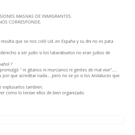
SIONES MASIVAS DE INMIGRANTES.
NOS CORRESPONDE.
i resulta que se nos coló Ud. en España y su dni no es pata
erecho a ser judío si los tatarabuelos no eran judios de
pañol ?
romulgó " ni gitanos ni murcianos ni gentes de mal vivir".....
or que acreditar nada.... pero no se yo si los Andaluces que
ue explusarlos tambien.
ver como lo tenían ellos de bien organizado.