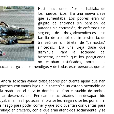
Hasta hace unos años, se hablaba de
los nuevos ricos. Era una nueva clase
que aumentaba. Los pobres eran un
grupito de ancianos sin pensión; de
parados sin cotización; de enfermos sin
seguro; de drogodependientes sin
familia; de alcohólicos sin asistencia; de
transeúntes sin billete; de “pernoctas”
sin-techo... Era una vieja clase que
disminuía. Para la sociedad del
bienestar, parecía que los pedigüeños
no estaban justificados, porque las
e hacían cargo de los mendigos y de todas esas personas que se
 Ahora solicitan ayuda trabajadores por cuenta ajena que han
 jóvenes con varios hijos que sostenían un estado razonable de
y la madre en el servicio doméstico. Con el sueldo de ambos
odían desenvolverse. Pero ambas actividades han desaparecido
aban en las hipotecas, ahora se les niegan o se les ponen mil
de riesgo para poder comer y que sólo cuentan con Cáritas para
trabajo en precario, con el que eran atendidos socialmente, y se