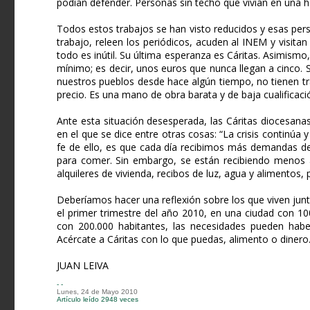
podían defender. Personas sin techo que vivían en una ha
Todos estos trabajos se han visto reducidos y esas pers
trabajo, releen los periódicos, acuden al INEM y visitan
todo es inútil. Su última esperanza es Cáritas. Asimismo
mínimo; es decir, unos euros que nunca llegan a cinco. 
nuestros pueblos desde hace algún tiempo, no tienen tr
precio. Es una mano de obra barata y de baja cualificaci
Ante esta situación desesperada, las Cáritas diocesana
en el que se dice entre otras cosas: “La crisis contin
fe de ello, es que cada día recibimos más demandas de
para comer. Sin embargo, se están recibiendo menos a
alquileres de vivienda, recibos de luz, agua y alimentos,
Deberíamos hacer una reflexión sobre los que viven junt
el primer trimestre del año 2010, en una ciudad con 10
con 200.000 habitantes, las necesidades pueden haber 
Acércate a Cáritas con lo que puedas, alimento o dinero
JUAN LEIVA
- -
Lunes, 24 de Mayo 2010
Artículo leído 2948 veces