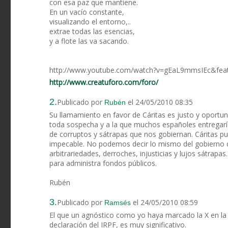
con esa paz que mantiene.
En un vacío constante,
visualizando el entorno,..
extrae todas las esencias,
y a flote las va sacando.
http://www.youtube.com/watch?v=gEaL9mmsIEc&feat
http://www.creatuforo.com/foro/
2.
Publicado por
el 24/05/2010 08:35
Rubén
Su llamamiento en favor de Cáritas es justo y oportu
toda sospecha y a la que muchos españoles entregarí
de corruptos y sátrapas que nos gobiernan. Cáritas 
impecable. No podemos decir lo mismo del gobierno d
arbitrariedades, derroches, injusticias y lujos sátrap
para administra fondos públicos.
Rubén
3.
Publicado por
el 24/05/2010 08:59
Ramsés
El que un agnóstico como yo haya marcado la X en la igl
declaración del IRPF, es muy significativo.