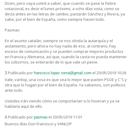
Dicen, pero vaya usted a saber, que cuando se pase la fiebre
votacional, es decir el lunes próximo, a ocho días vista, como se
decía antes en las letras de cambio, pactarán Sánchez y Rivera, ya
sabe, por el bien de España, como siempre hacen todo.
Pasmao
En el asunto catalán, siempre se nos olvida la autarquía y el
aislamiento, pero ahora no hay nada de eso, al contrario, hay
exceso de comunicación y se pueden comprar mejores productos
en Francia y Alemania, así que, cuando la casta no pueda mantener
los sobornos, se enterarán de lo que vale un peine.
Publicado por
el 20/05/2019 10:26
3.
francisco.lopez.roma@gmail.com
Vale, vanlop, una cosa es que sea lo mejor que pacten PSOE y C´S y
otra que lo hagan por el bien de España. Ya sabemos, son políticos
ante todo.
Ustedes irán viendo cómo se comportarían si lo hicieran y ya se
hablaría aquí de ello.
Publicado por
el 20/05/2019 11:01
4.
pasmao
Buenos días Don Francisco y VANLOP