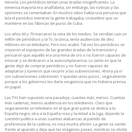
minoría. Los periódicos tenían unas tiradas insignificantes. La
inmensa mayoría era analfabeta, sin embargo, las noticias y las
opiniones se comentaban. En muchos sitios había una persona que
leía el periódico mientras la gente trabajaba, costumbre que se
mantiene en las fábricas de puros de Cuba.
Los años 60 y 70 marcaron la cima de los medios. Se vendían casi un
millón de periódicos y la Tv, la única, tenía audiencias de diez
millones en un telediario. Pero eso acabó. Tal vez los periódicos se
creyeron el espejismo de las grandes tiradas de la transición y
pensaron que aquello era una mina de oro o no fueron capaces de
innovar y se dedicaron a la autocomplacencia. Lo cierto es que la
gente dejó de comprar periódicos y no fueron capaces de
adaptarse y tuvieron que recurrir a las subvenciones. Ahora ya ni
con subvenciones sobreviven. Y quedan unos pocos , seguramente
porque a los gobiernos les daría vergüenza que no hubiera prensa
en papel.
Las TVs han supuesto una paradoja, cuantas más, menos. Cuantas
más cadenas, menos audiencia en los telediarios. Claro que
seguramente un telediario en el que gran parte se dedica a la
España negra, otra a la España rosa y la mitad a la Liga, dejando la
cuestión política a unas cuantas alabanzas al partido de
preferencia de la cadena, no crea mucha afición. La gente se siente
frente al aparato y deja que las imágenes pasen, mientras se olvida