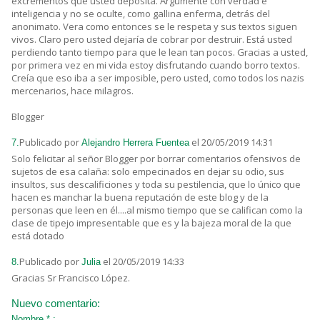
excrementos que usted deposita. Argumente con verdad e
inteligencia y no se oculte, como gallina enferma, detrás del
anonimato. Vera como entonces se le respeta y sus textos siguen
vivos. Claro pero usted dejaría de cobrar por destruir. Está usted
perdiendo tanto tiempo para que le lean tan pocos. Gracias a usted,
por primera vez en mi vida estoy disfrutando cuando borro textos.
Creía que eso iba a ser imposible, pero usted, como todos los nazis
mercenarios, hace milagros.
Blogger
Publicado por
el 20/05/2019 14:31
7.
Alejandro Herrera Fuentea
Solo felicitar al señor Blogger por borrar comentarios ofensivos de
sujetos de esa calaña: solo empecinados en dejar su odio, sus
insultos, sus descalificiones y toda su pestilencia, que lo único que
hacen es manchar la buena reputación de este blog y de la
personas que leen en él....al mismo tiempo que se califican como la
clase de tipejo impresentable que es y la bajeza moral de la que
está dotado
Publicado por
el 20/05/2019 14:33
8.
Julia
Gracias Sr Francisco López.
Nuevo comentario:
Nombre * :