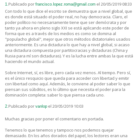
Publicado por
el 20/05/2019 08:33
1.
francisco.lopez.roma@gmail.com
Con todo lo que dice el escrito se demuestra que a nivel global, que
es donde está situado el poder real, no hay democracia. Claro, el
poder político no necesariamente tiene que ser demócrata y por
tanto ya ahora en pleno siglo XXI se está aplicando este poder de
forma que es a través de los medios es como se domina al
"populacho global", mejor que otros métodos dictatoriales usados
anteriormente. Es una dictadura lo que hay a nivel global, si acaso
una dictadura compuesta por partitocracias y dictaduras (China y
Rusia para mí son dictaduras). Y es la lucha entre ambas la que está
haciendo el mundo actual.
Sobre Internet, sí, es libre, pero cada vez menos. Al tiempo. Pero sí,
es el único resquicio que queda para acceder con libertad y emitir
con libertad como aquí. Además, le conviene al poder saber lo que
piensan sus súbditos, es lo último que necesita el poder para la
dominación completa: saber lo que piensa cada uno.
Publicado por
el 20/05/2019 10:03
2.
vanlop
Muchas gracias por poner el comentario en portada.
Tenemos lo que tenemos y tampoco nos podemos quejar
demasiado. En los años dorados del papel, los lectores eran una