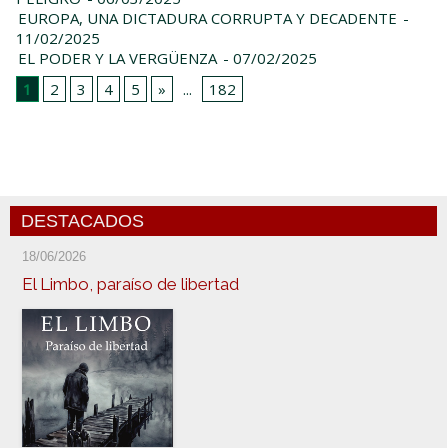
EUROPA, UNA DICTADURA CORRUPTA Y DECADENTE
-
11/02/2025
EL PODER Y LA VERGÜENZA
- 07/02/2025
1
2
3
4
5
»
...
182
DESTACADOS
18/06/2026
El Limbo, paraíso de libertad