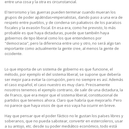
entre una cosa y la otra es circunstancial.
El terrorismo y las guerras pueden terminar cuando mueran los
grupos de poder apátridas+imperialistas, dando paso a una era de
respeto entre pueblos, y de condena sin paliativos de los paraísos
fiscales y la evasión fiscal. En esa era, como he previsto, lo más
probable es que haya dictaduras, puede que también haya
gobiernos de tipo liberal como los que entendemos por
"democracia", pero la diferencia entre uno y otro, no será algo tan
importante como actualmente la gente cree, al menos la gente de
occidente.
Lo que importa de un sistema de gobierno es que funcione, el
método, por ejemplo el del sistema liberal, se supone que debería
ser mejor para evitar la corrupción, pero no siempre es así. Además
el caso español, el caso nuestro es muy claro. Precisamente
nosotros tenemos el ejemplo contrario, de salir de una dictadura, la
de Franco, que era mejor que el sistema liberal, constitucional de
partidos que tenemos ahora. Claro que habría que mejorarlo. Pero
no parece que haya visos de que eso vaya ha ocurrir en breve.
Hay que pensar que el poder fáctico no le gustan los países libres y
soberanos, que no pueda sabotear, convertir en estercoleros, usar
a su antojo, etc. desde su poder mediático económico, todo está