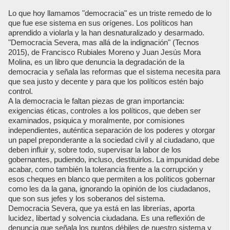
Lo que hoy llamamos "democracia" es un triste remedo de lo
que fue ese sistema en sus orígenes. Los políticos han
aprendido a violarla y la han desnaturalizado y desarmado.
"Democracia Severa, mas allá de la indignación" (Tecnos
2015), de Francisco Rubiales Moreno y Juan Jesús Mora
Molina, es un libro que denuncia la degradación de la
democracia y señala las reformas que el sistema necesita para
que sea justo y decente y para que los políticos estén bajo
control.
A la democracia le faltan piezas de gran importancia:
exigencias éticas, controles a los políticos, que deben ser
examinados, psiquica y moralmente, por comisiones
independientes, auténtica separación de los poderes y otorgar
un papel preponderante a la sociedad civil y al ciudadano, que
deben influir y, sobre todo, supervisar la labor de los
gobernantes, pudiendo, incluso, destituirlos. La impunidad debe
acabar, como también la tolerancia frente a la corrupción y
esos cheques en blanco que permiten a los políticos gobernar
como les da la gana, ignorando la opinión de los ciudadanos,
que son sus jefes y los soberanos del sistema.
Democracia Severa, que ya está en las librerías, aporta
lucidez, libertad y solvencia ciudadana. Es una reflexión de
denuncia que señala los puntos débiles de nuestro sistema y