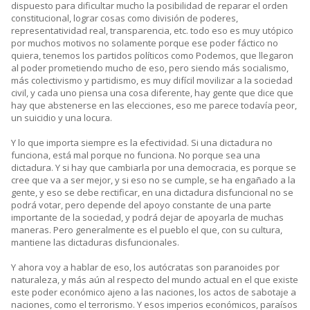
dispuesto para dificultar mucho la posibilidad de reparar el orden
constitucional, lograr cosas como división de poderes,
representatividad real, transparencia, etc. todo eso es muy utópico
por muchos motivos no solamente porque ese poder fáctico no
quiera, tenemos los partidos políticos como Podemos, que llegaron
al poder prometiendo mucho de eso, pero siendo más socialismo,
más colectivismo y partidismo, es muy difícil movilizar a la sociedad
civil, y cada uno piensa una cosa diferente, hay gente que dice que
hay que abstenerse en las elecciones, eso me parece todavía peor,
un suicidio y una locura.
Y lo que importa siempre es la efectividad. Si una dictadura no
funciona, está mal porque no funciona. No porque sea una
dictadura. Y si hay que cambiarla por una democracia, es porque se
cree que va a ser mejor, y si eso no se cumple, se ha engañado a la
gente, y eso se debe rectificar, en una dictadura disfuncional no se
podrá votar, pero depende del apoyo constante de una parte
importante de la sociedad, y podrá dejar de apoyarla de muchas
maneras. Pero generalmente es el pueblo el que, con su cultura,
mantiene las dictaduras disfuncionales.
Y ahora voy a hablar de eso, los autócratas son paranoides por
naturaleza, y más aún al respecto del mundo actual en el que existe
este poder económico ajeno a las naciones, los actos de sabotaje a
naciones, como el terrorismo. Y esos imperios económicos, paraísos