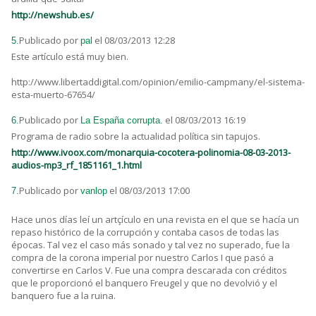
http://newshub.es/
Publicado por
el 08/03/2013 12:28
5.
pal
Este artículo está muy bien.
http://www.libertaddigital.com/opinion/emilio-campmany/el-sistema-
esta-muerto-67654/
Publicado por
el 08/03/2013 16:19
6.
La España corrupta.
Programa de radio sobre la actualidad política sin tapujos.
http://www.ivoox.com/monarquia-cocotera-polinomia-08-03-2013-
audios-mp3_rf_1851161_1.html
Publicado por
el 08/03/2013 17:00
7.
vanlop
Hace unos días leí un artçículo en una revista en el que se hacía un
repaso histórico de la corrupción y contaba casos de todas las
épocas. Tal vez el caso más sonado y tal vez no superado, fue la
compra de la corona imperial por nuestro Carlos I que pasó a
convertirse en Carlos V. Fue una compra descarada con créditos
que le proporcionó el banquero Freugel y que no devolvió y el
banquero fue a la ruina.