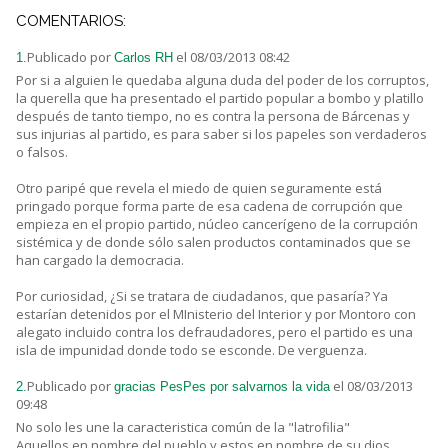
COMENTARIOS:
Publicado por
el 08/03/2013 08:42
1.
Carlos RH
Por si a alguien le quedaba alguna duda del poder de los corruptos,
la querella que ha presentado el partido popular a bombo y platillo
después de tanto tiempo, no es contra la persona de Bárcenas y
sus injurias al partido, es para saber si los papeles son verdaderos
o falsos.
Otro paripé que revela el miedo de quien seguramente está
pringado porque forma parte de esa cadena de corrupción que
empieza en el propio partido, núcleo cancerígeno de la corrupción
sistémica y de donde sólo salen productos contaminados que se
han cargado la democracia.
Por curiosidad, ¿Si se tratara de ciudadanos, que pasaría? Ya
estarían detenidos por el MInisterio del Interior y por Montoro con
alegato incluido contra los defraudadores, pero el partido es una
isla de impunidad donde todo se esconde. De verguenza.
Publicado por
el 08/03/2013
2.
gracias PesPes por salvarnos la vida
09:48
No solo les une la caracteristica común de la "latrofilia"
Aquellos en nombre del pueblo y estos en nombre de su dios.