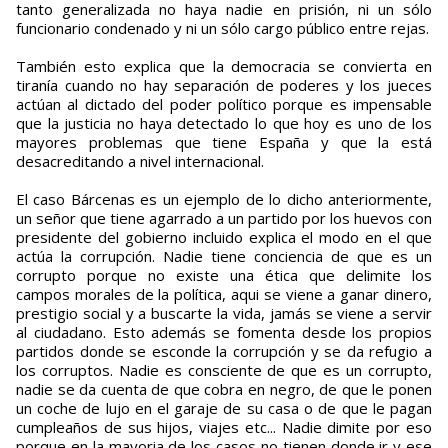
tanto generalizada no haya nadie en prisión, ni un sólo
funcionario condenado y ni un sólo cargo público entre rejas.
También esto explica que la democracia se convierta en
tiranía cuando no hay separación de poderes y los jueces
actúan al dictado del poder político porque es impensable
que la justicia no haya detectado lo que hoy es uno de los
mayores problemas que tiene España y que la está
desacreditando a nivel internacional.
El caso Bárcenas es un ejemplo de lo dicho anteriormente,
un señor que tiene agarrado a un partido por los huevos con
presidente del gobierno incluido explica el modo en el que
actúa la corrupción. Nadie tiene conciencia de que es un
corrupto porque no existe una ética que delimite los
campos morales de la política, aqui se viene a ganar dinero,
prestigio social y a buscarte la vida, jamás se viene a servir
al ciudadano. Esto además se fomenta desde los propios
partidos donde se esconde la corrupción y se da refugio a
los corruptos. Nadie es consciente de que es un corrupto,
nadie se da cuenta de que cobra en negro, de que le ponen
un coche de lujo en el garaje de su casa o de que le pagan
cumpleaños de sus hijos, viajes etc... Nadie dimite por eso
porque en la mayoria de los casos no tienen donde ir y ese