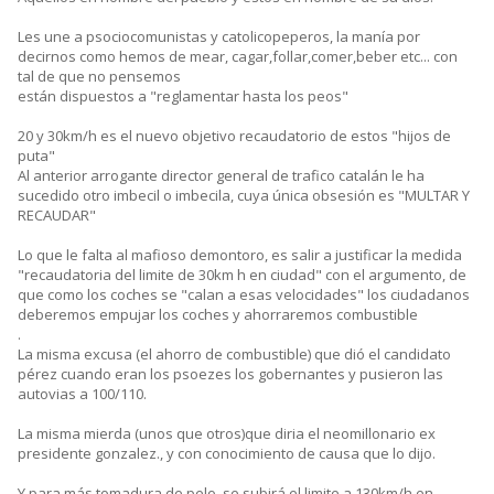
Les une a psociocomunistas y catolicopeperos, la manía por
decirnos como hemos de mear, cagar,follar,comer,beber etc... con
tal de que no pensemos
están dispuestos a "reglamentar hasta los peos"
20 y 30km/h es el nuevo objetivo recaudatorio de estos "hijos de
puta"
Al anterior arrogante director general de trafico catalán le ha
sucedido otro imbecil o imbecila, cuya única obsesión es "MULTAR Y
RECAUDAR"
Lo que le falta al mafioso demontoro, es salir a justificar la medida
"recaudatoria del limite de 30km h en ciudad" con el argumento, de
que como los coches se "calan a esas velocidades" los ciudadanos
deberemos empujar los coches y ahorraremos combustible
.
La misma excusa (el ahorro de combustible) que dió el candidato
pérez cuando eran los psoezes los gobernantes y pusieron las
autovias a 100/110.
La misma mierda (unos que otros)que diria el neomillonario ex
presidente gonzalez., y con conocimiento de causa que lo dijo.
Y para más tomadura de pelo, se subirá el limite a 130km/h en