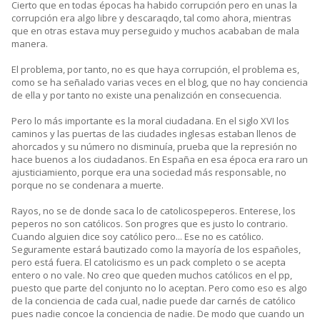
Cierto que en todas épocas ha habido corrupción pero en unas la
corrupción era algo libre y descaraqdo, tal como ahora, mientras
que en otras estava muy perseguido y muchos acababan de mala
manera.
El problema, por tanto, no es que haya corrupción, el problema es,
como se ha señalado varias veces en el blog, que no hay conciencia
de ella y por tanto no existe una penalizción en consecuencia.
Pero lo más importante es la moral ciudadana. En el siglo XVI los
caminos y las puertas de las ciudades inglesas estaban llenos de
ahorcados y su número no disminuía, prueba que la represión no
hace buenos a los ciudadanos. En España en esa época era raro un
ajusticiamiento, porque era una sociedad más responsable, no
porque no se condenara a muerte.
Rayos, no se de donde saca lo de catolicospeperos. Enterese, los
peperos no son católicos. Son progres que es justo lo contrario.
Cuando alguien dice soy católico pero... Ese no es católico.
Seguramente estará bautizado como la mayoría de los españoles,
pero está fuera. El catolicismo es un pack completo o se acepta
entero o no vale. No creo que queden muchos católicos en el pp,
puesto que parte del conjunto no lo aceptan. Pero como eso es algo
de la conciencia de cada cual, nadie puede dar carnés de católico
pues nadie concoe la conciencia de nadie. De modo que cuando un