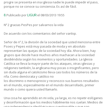
progre se presenta en ina iglesia nadie le puede impedir el paso,
porque no se conoce su conciencia. Es así de fácil.
Publicado por
el 08/03/2013 19:55
8.
LIGUR
Nº 2 gracias PesPes por salvarnos la vida
De acuerdo con los comentarios del señor vanlop.
Señor de nº 2, la división de la sociedad que usted menciona entre
Psoes y Pepes está muy pasada de moda y en absoluto
representan las quejas de la sociedad hoy día. Ahora bien, hay
grupos que desde hace muchos años machacan a la sociedad
dividiéndola según los momentos y oportunidades. La Iglesia
Católica se lleva la mayor parte de los ataques, otras iglesias y
religiones también, la anglicana muy pocas o insignificantes, pero
sin duda alguna el catolicismo lleva casi todos los números de la
rifa. Como demócrata y católico no
los discrimino o menosprecio y reconozco sus buenos resultados
en el mundo, especialmente en el mundo desarrollado, primer
mundo o como quiera usted llamarlo.
Una cosa he aprendido en mi vida, ya larga, es no repetir eslóganes
y desinformación que los medios hábilmente nos cuelan. Medios de
una independencia ideológica muy cuestionable y que son