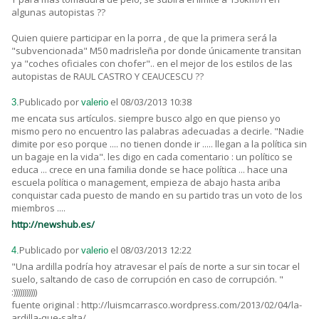
algunas autopistas ??
Quien quiere participar en la porra , de que la primera será la
"subvencionada" M50 madrisleña por donde únicamente transitan
ya "coches oficiales con chofer".. en el mejor de los estilos de las
autopistas de RAUL CASTRO Y CEAUCESCU ??
Publicado por
el 08/03/2013 10:38
3.
valerio
me encata sus artículos. siempre busco algo en que pienso yo
mismo pero no encuentro las palabras adecuadas a decirle. "Nadie
dimite por eso porque .... no tienen donde ir ..... llegan a la política sin
un bagaje en la vida". les digo en cada comentario : un político se
educa ... crece en una familia donde se hace política ... hace una
escuela política o management, empieza de abajo hasta ariba
conquistar cada puesto de mando en su partido tras un voto de los
miembros ....
http://newshub.es/
Publicado por
el 08/03/2013 12:22
4.
valerio
"Una ardilla podría hoy atravesar el país de norte a sur sin tocar el
suelo, saltando de caso de corrupción en caso de corrupción. "
:)))))))))))
fuente original : http://luismcarrasco.wordpress.com/2013/02/04/la-
ardilla-que-salta/