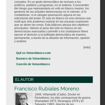
corruptos. Es un gesto democrático de rechazo a los
políticos, partidos y programas, no al sistema. Conscientes
del riesgo que representaría un voto en blanco masivo, los
gestores de las actuales democracias no lo valoran, ni lo
contabilizan, ni le otorgan plasmación alguna en las
estructuras del poder. El voto en blanco es una censura casi
inútil que sólo podemos realizar en las escasas ocasiones
que se abren las urnas. Esta bitácora abraza dos objetivos
principales: Valorar el peso del voto en blanco en las
democracias avanzadas y permitir a los ciudadanos libres
ejercer el derecho a la bofetada democrática de manera
permanente, a través de la difusión de información, opinión
y análisis.
[más]
Qué es Votoenblanco.com
Banners de Votoenblanco
Canción de Votoenblanco
EL AUTOR
Votoenblanco.com
Francisco Rubiales Moreno
1948, Villamartín (Cádiz). Doctor en
Periodismo, ha sido corresponsal de guerra
(Ramadam 1973, Nicaragua 1979 y El
Salvador 1980), director de las