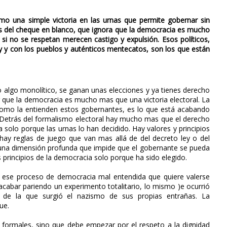
mo una simple victoria en las urnas que permite gobernar sin
esis del cheque en blanco, que ignora que la democracia es mucho
 no se respetan merecen castigo y expulsión. Esos políticos,
ey y con los pueblos y auténticos mentecatos, son los que están
algo monolítico, se ganan unas elecciones y ya tienes derecho
r que la democracia es mucho mas que una victoria electoral. La
 como la entienden estos gobernantes, es lo que está acabando
 Detrás del formalismo electoral hay mucho mas que el derecho
solo porque las urnas lo han decidido. Hay valores y principios
hay reglas de juego que van mas allá de del decreto ley o del
una dimensión profunda que impide que el gobernante se pueda
los principios de la democracia solo porque ha sido elegido.
 ese proceso de democracia mal entendida que quiere valerse
acabar pariendo un experimento totalitario, lo mismo )e ocurrió
 de la que surgió el nazismo de sus propias entrañas. La
ue.
formales, sino que debe empezar por el respeto a la dignidad