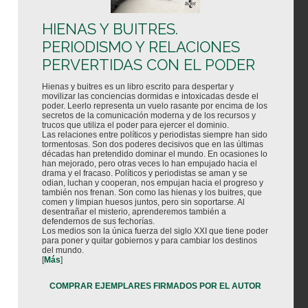
HIENAS Y BUITRES.
PERIODISMO Y RELACIONES
PERVERTIDAS CON EL PODER
Hienas y buitres es un libro escrito para despertar y
movilizar las conciencias dormidas e intoxicadas desde el
poder. Leerlo representa un vuelo rasante por encima de los
secretos de la comunicación moderna y de los recursos y
trucos que utiliza el poder para ejercer el dominio.
Las relaciones entre políticos y periodistas siempre han sido
tormentosas. Son dos poderes decisivos que en las últimas
décadas han pretendido dominar el mundo. En ocasiones lo
han mejorado, pero otras veces lo han empujado hacia el
drama y el fracaso. Políticos y periodistas se aman y se
odian, luchan y cooperan, nos empujan hacia el progreso y
también nos frenan. Son como las hienas y los buitres, que
comen y limpian huesos juntos, pero sin soportarse. Al
desentrañar el misterio, aprenderemos también a
defendernos de sus fechorías.
Los medios son la única fuerza del siglo XXI que tiene poder
para poner y quitar gobiernos y para cambiar los destinos
del mundo.
[
Más
]
COMPRAR EJEMPLARES FIRMADOS POR EL AUTOR