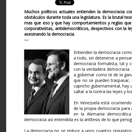
Muchos políticos actuales entienden la democracia co
obstáculos durante toda una legislatura. Es la brutal t
mas que eso y que hay comportamientos y reglas que si
corporativistas, antidemocráticos, despectivos con la l
asesinando la democracia.
---
Entienden la democracia como 
a todo, sin detenerse a pensa
democracia formalista, tal y
con la verdadera democracia.
a gobernar como te de la gana 
que no se pueden traspasar, 
capricho gubernamental, hay 
saltar a la torera las leyes y 
En Venezuela está ocurriendo
de la propia democracia para 
en la Alemania democrática
democracia así entendida es la antítesis de lo que persig
La democracia no se reduce a unos cuantos requisitos 