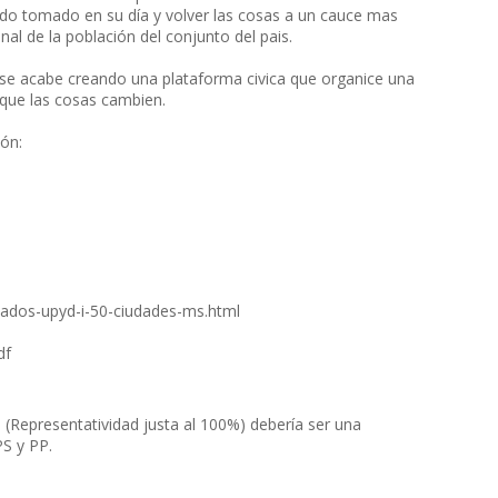
rdo tomado en su día y volver las cosas a un cauce mas
nal de la población del conjunto del pais.
 se acabe creando una plataforma civica que organice una
a que las cosas cambien.
ión:
tados-upyd-i-50-ciudades-ms.html
df
a (Representatividad justa al 100%) debería ser una
S y PP.