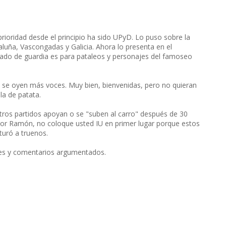
 prioridad desde el principio ha sido UPyD. Lo puso sobre la
luña, Vascongadas y Galicia. Ahora lo presenta en el
gado de guardia es para pataleos y personajes del famoseo
y se oyen más voces. Muy bien, bienvenidas, pero no quieran
lla de patata.
ros partidos apoyan o se "suben al carro" después de 30
ñor Ramón, no coloque usted IU en primer lugar porque estos
turó a truenos.
les y comentarios argumentados.