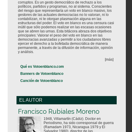
corruptos. Es un gesto democrático de rechazo a los
políticos, partidos y programas, no al sistema. Conscientes
del riesgo que representaría un voto en blanco masivo, los
gestores de las actuales democracias no lo valoran, ni lo
contabilizan, ni le otorgan plasmación alguna en las
estructuras del poder. El voto en blanco es una censura casi
inútil que sólo podemos realizar en las escasas ocasiones
que se abren las urnas. Esta bitácora abraza dos objetivos
principales: Valorar el peso del voto en blanco en las
democracias avanzadas y permitir a los ciudadanos libres
ejercer el derecho a la bofetada democrática de manera
permanente, a través de la difusión de información, opinión
y análisis.
[más]
Qué es Votoenblanco.com
Banners de Votoenblanco
Canción de Votoenblanco
EL AUTOR
Votoenblanco.com
Francisco Rubiales Moreno
1948, Villamartín (Cádiz). Doctor en
Periodismo, ha sido corresponsal de guerra
(Ramadam 1973, Nicaragua 1979 y El
Salvador 1980), director de las