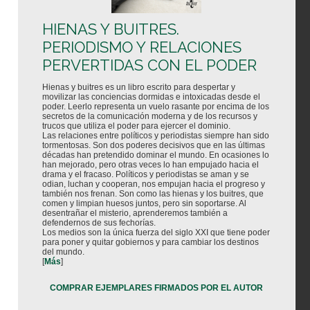
HIENAS Y BUITRES.
PERIODISMO Y RELACIONES
PERVERTIDAS CON EL PODER
Hienas y buitres es un libro escrito para despertar y
movilizar las conciencias dormidas e intoxicadas desde el
poder. Leerlo representa un vuelo rasante por encima de los
secretos de la comunicación moderna y de los recursos y
trucos que utiliza el poder para ejercer el dominio.
Las relaciones entre políticos y periodistas siempre han sido
tormentosas. Son dos poderes decisivos que en las últimas
décadas han pretendido dominar el mundo. En ocasiones lo
han mejorado, pero otras veces lo han empujado hacia el
drama y el fracaso. Políticos y periodistas se aman y se
odian, luchan y cooperan, nos empujan hacia el progreso y
también nos frenan. Son como las hienas y los buitres, que
comen y limpian huesos juntos, pero sin soportarse. Al
desentrañar el misterio, aprenderemos también a
defendernos de sus fechorías.
Los medios son la única fuerza del siglo XXI que tiene poder
para poner y quitar gobiernos y para cambiar los destinos
del mundo.
[
Más
]
COMPRAR EJEMPLARES FIRMADOS POR EL AUTOR