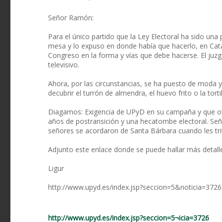
Señor Ramón:
Para el único partido que la Ley Electoral ha sido una
mesa y lo expuso en donde había que hacerlo, en Cata
Congreso en la forma y vías que debe hacerse. El juz
televisivo.
Ahora, por las circunstancias, se ha puesto de moda 
decubrir el turrón de almendra, el huevo frito o la torti
Diagamos: Exigencia de UPyD en su campaña y que ot
años de postransición y una hecatombe electoral. Se
señores se acordaron de Santa Bárbara cuando les tri
Adjunto este enlace donde se puede hallar más detal
Ligur
http://www.upyd.es/index.jsp?seccion=5&noticia=3726
http://www.upyd.es/index.jsp?seccion=5¬icia=3726