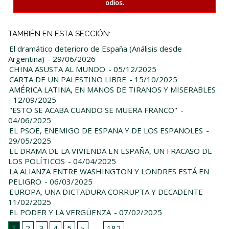
odios.
TAMBIÉN EN ESTA SECCIÓN:
El dramático deterioro de España (Análisis desde
Argentina)
- 29/06/2026
CHINA ASUSTA AL MUNDO
- 05/12/2025
CARTA DE UN PALESTINO LIBRE
- 15/10/2025
AMÉRICA LATINA, EN MANOS DE TIRANOS Y MISERABLES
- 12/09/2025
"ESTO SE ACABA CUANDO SE MUERA FRANCO"
-
04/06/2025
EL PSOE, ENEMIGO DE ESPAÑA Y DE LOS ESPAÑOLES
-
29/05/2025
EL DRAMA DE LA VIVIENDA EN ESPAÑA, UN FRACASO DE
LOS POLÍTICOS
- 04/04/2025
LA ALIANZA ENTRE WASHINGTON Y LONDRES ESTÁ EN
PELIGRO
- 06/03/2025
EUROPA, UNA DICTADURA CORRUPTA Y DECADENTE
-
11/02/2025
EL PODER Y LA VERGÜENZA
- 07/02/2025
1
2
3
4
5
»
...
182