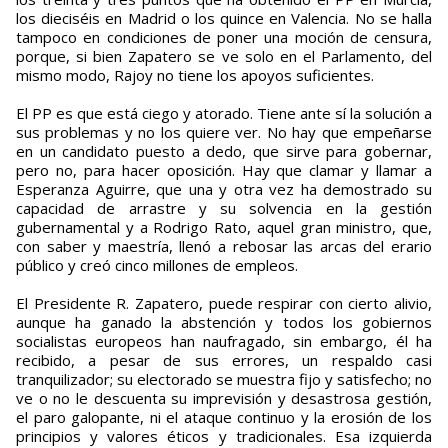
los dieciséis en Madrid o los quince en Valencia. No se halla
tampoco en condiciones de poner una moción de censura,
porque, si bien Zapatero se ve solo en el Parlamento, del
mismo modo, Rajoy no tiene los apoyos suficientes.
El PP es que está ciego y atorado. Tiene ante sí la solución a
sus problemas y no los quiere ver. No hay que empeñarse
en un candidato puesto a dedo, que sirve para gobernar,
pero no, para hacer oposición. Hay que clamar y llamar a
Esperanza Aguirre, que una y otra vez ha demostrado su
capacidad de arrastre y su solvencia en la gestión
gubernamental y a Rodrigo Rato, aquel gran ministro, que,
con saber y maestría, llenó a rebosar las arcas del erario
público y creó cinco millones de empleos.
El Presidente R. Zapatero, puede respirar con cierto alivio,
aunque ha ganado la abstención y todos los gobiernos
socialistas europeos han naufragado, sin embargo, él ha
recibido, a pesar de sus errores, un respaldo casi
tranquilizador; su electorado se muestra fijo y satisfecho; no
ve o no le descuenta su imprevisión y desastrosa gestión,
el paro galopante, ni el ataque continuo y la erosión de los
principios y valores éticos y tradicionales. Esa izquierda