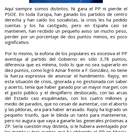
Aquí siempre somos distintos. Ni gana el PP ni pierde el
PSOE. En toda Europa, han ganado los partidos de centro
derecha y han caído los socialistas, la crisis les ha pedido
cuentas y los ha castigado, pero en España casi se
mantienen, han recibido un pequeño aviso sin mucho peso,
perder por un porcentaje de dos puntos menos, es poco
significativo.
Por lo mismo, la euforia de los populares es excesiva el PP
aventaja al partido del Gobierno en sólo 3,78 puntos,
diferencia que es mínima, todo lo que no sea superarlo en
diez puntos, como logró Aznar frente a F. González, no tiene
la fuerza expresiva de anunciar el hundimiento. Rajoy, en
esta situación de crisis, ignorada y no gestionada con saber
y acierto, tenía que haber ganado por un mayor margen; con
el gasto público y el despilfarro desbocado, con las arcas
del Estado casi esquilmadas, con los cuatro millones y
medio de parados, que no cesan de aumentar, con el aborto
y las píldoras, era para haber arrasado. Rajoy ha logrado un
pequeño triunfo, que le blinda un tanto para mantenerse,
pero no augura que vaya a ganarle las generales próximas a
ZP. Sería cuestión muy distinta, si le hubiera aventajado por
los treinta y tres puntos que ha obtenido el PP en Murcia,