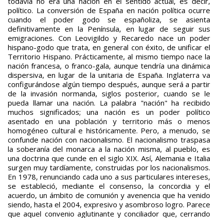
todavía no era una nación en el sentido actual, es decir,
político. La conversión de España en nación política ocurre
cuando el poder godo se españoliza, se asienta
definitivamente en la Península, en lugar de seguir sus
emigraciones. Con Leovigildo y Recaredo nace un poder
hispano-godo que trata, en general con éxito, de unificar el
Territorio Hispano. Prácticamente, al mismo tiempo nace la
nación francesa, o franco-gala, aunque tendría una dinámica
dispersiva, en lugar de la unitaria de España. Inglaterra va
configurándose algún tiempo después, aunque será a partir
de la invasión normanda, siglos posterior, cuando se le
pueda llamar una nación. La palabra "nación" ha recibido
muchos significados; una nación es un poder político
asentado en una población y territorio más o menos
homogéneo cultural e históricamente. Pero, a menudo, se
confunde nación con nacionalismo. El nacionalismo traspasa
la soberanía del monarca a la nación misma, al pueblo, es
una doctrina que cunde en el siglo XIX. Así, Alemania e Italia
surgen muy tardíamente, construidas por los nacionalismos.
En 1978, renunciando cada uno a sus particulares intereses,
se estableció, mediante el consenso, la concordia y el
acuerdo, un ámbito de comunión y avenencia que ha venido
siendo, hasta el 2004, expresivo y asombroso logro. Parece
que aquel convenio aglutinante y conciliador que, cerrando