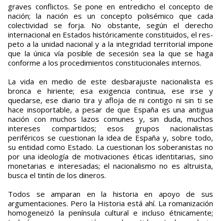
graves conflictos. Se pone en entredicho el concepto de
nación; la nación es un concepto polisémico que cada
colectividad se forja. No obstante, según el derecho
internacional en Estados históricamen­te constituidos, el res­
peto a la unidad nacio­nal y a la integridad te­rritorial impone
que la única vía posible de se­cesión sea la que se haga
conforme a los procedimientos cons­titucionales internos.
La vida en medio de este des­barajuste nacionalista es
bronca e hiriente; esa exigencia continua, ese irse y
quedarse, ese diario tira y afloja de ni contigo ni sin ti se
hace insoportable, a pesar de que España es una antigua
nación con muchos lazos comunes y, sin duda, muchos
intereses compartidos; esos grupos nacionalistas
periféricos se cuestionan la idea de España y, sobre todo,
su entidad como Estado. La cuestionan los soberanistas no
por una ideología de motivaciones éticas identitarias, sino
monetarias e interesadas; el nacionalismo no es altruista,
busca el tintín de los dineros.
Todos se amparan en la historia en apoyo de sus
argumentaciones. Pero la Historia está ahí. La romanización
homogeneizó la península cultural e incluso étnicamente;