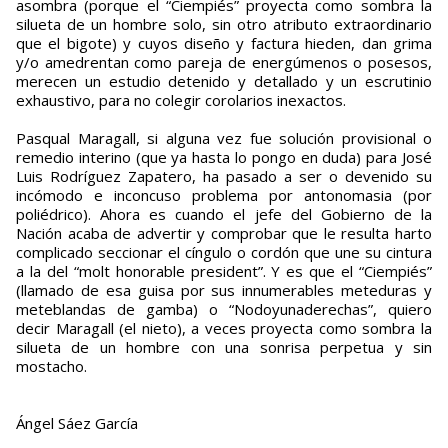
asombra (porque el “Ciempiés” proyecta como sombra la
silueta de un hombre solo, sin otro atributo extraordinario
que el bigote) y cuyos diseño y factura hieden, dan grima
y/o amedrentan como pareja de energúmenos o posesos,
merecen un estudio detenido y detallado y un escrutinio
exhaustivo, para no colegir corolarios inexactos.
Pasqual Maragall, si alguna vez fue solución provisional o
remedio interino (que ya hasta lo pongo en duda) para José
Luis Rodríguez Zapatero, ha pasado a ser o devenido su
incómodo e inconcuso problema por antonomasia (por
poliédrico). Ahora es cuando el jefe del Gobierno de la
Nación acaba de advertir y comprobar que le resulta harto
complicado seccionar el cíngulo o cordón que une su cintura
a la del “molt honorable president”. Y es que el “Ciempiés”
(llamado de esa guisa por sus innumerables meteduras y
meteblandas de gamba) o “Nodoyunaderechas”, quiero
decir Maragall (el nieto), a veces proyecta como sombra la
silueta de un hombre con una sonrisa perpetua y sin
mostacho.
Ángel Sáez García