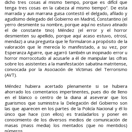
dicho tres cosas al mismo tiempo, porque es difícil que
tenga tres cosas en la cabeza al mismo tiempo”. De esta
marrada y aun marrana guisa contestó el delgado, afilado y
agudísimo delegado del Gobierno en Madrid, Constantino (el
yerro desmiente su nombre, porque aquí no estuvo atinado
el de constante tino) Méndez (el error y el horror
desmienten su apellido, porque aquí acaso estuvo, otrosí,
mendaz) a una pregunta que le formularon a propósito de la
valoración que le merecía lo manifestado, a su vez, por
Esperanza Aguirre, que agarró también un inopinado error u
horror morrocotudo al acusarle a él de manipular las cifras
sobre los asistentes a la manifestación sabatina matritense,
convocada por la Asociación de Víctimas del Terrorismo
(AVT).
Méndez hubiera acertado plenamente si se hubiera
ahorrado los comentarios impertinentes, pues dio de lleno
en el blanco o centro de la diana al aseverar que los
guarismos que suministra la Delegación del Gobierno son
las que aparecen en los partes de la Policía Nacional y él lo
único que hace (con ellos) es trasladarlos y poner en
conocimiento de los diversos medios de comunicación de
masas (mass media) los mentados (que no mentidos)
números.