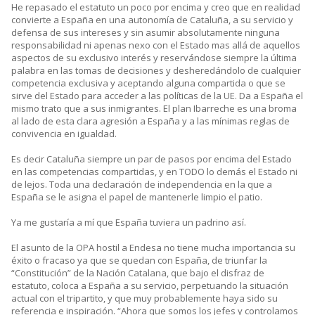
He repasado el estatuto un poco por encima y creo que en realidad
convierte a España en una autonomía de Cataluña, a su servicio y
defensa de sus intereses y sin asumir absolutamente ninguna
responsabilidad ni apenas nexo con el Estado mas allá de aquellos
aspectos de su exclusivo interés y reservándose siempre la última
palabra en las tomas de decisiones y desheredándolo de cualquier
competencia exclusiva y aceptando alguna compartida o que se
sirve del Estado para acceder a las políticas de la UE. Da a España el
mismo trato que a sus inmigrantes. El plan Ibarreche es una broma
al lado de esta clara agresión a España y a las mínimas reglas de
convivencia en igualdad.
Es decir Cataluña siempre un par de pasos por encima del Estado
en las competencias compartidas, y en TODO lo demás el Estado ni
de lejos. Toda una declaración de independencia en la que a
España se le asigna el papel de mantenerle limpio el patio.
Ya me gustaría a mí que España tuviera un padrino así.
El asunto de la OPA hostil a Endesa no tiene mucha importancia su
éxito o fracaso ya que se quedan con España, de triunfar la
“Constitución” de la Nación Catalana, que bajo el disfraz de
estatuto, coloca a España a su servicio, perpetuando la situación
actual con el tripartito, y que muy probablemente haya sido su
referencia e inspiración. “Ahora que somos los jefes y controlamos