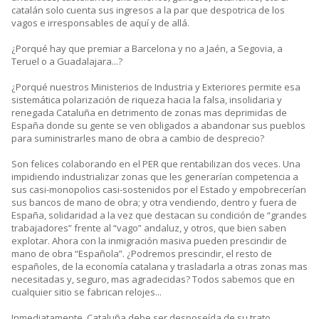
catalán solo cuenta sus ingresos a la par que despotrica de los
vagos e irresponsables de aquí y de allá.
¿Porqué hay que premiar a Barcelona y no a Jaén, a Segovia, a
Teruel o a Guadalajara...?
¿Porqué nuestros Ministerios de Industria y Exteriores permite esa
sistemática polarización de riqueza hacia la falsa, insolidaria y
renegada Cataluña en detrimento de zonas mas deprimidas de
España donde su gente se ven obligados a abandonar sus pueblos
para suministrarles mano de obra a cambio de desprecio?
Son felices colaborando en el PER que rentabilizan dos veces. Una
impidiendo industrializar zonas que les generarían competencia a
sus casi-monopolios casi-sostenidos por el Estado y empobrecerían
sus bancos de mano de obra; y otra vendiendo, dentro y fuera de
España, solidaridad a la vez que destacan su condición de “grandes
trabajadores” frente al “vago” andaluz, y otros, que bien saben
explotar. Ahora con la inmigración masiva pueden prescindir de
mano de obra “Española”. ¿Podremos prescindir, el resto de
españoles, de la economía catalana y trasladarla a otras zonas mas
necesitadas y, seguro, mas agradecidas? Todos sabemos que en
cualquier sitio se fabrican relojes...
Inmediatamente, Cataluña debe ser desposeída de su trato