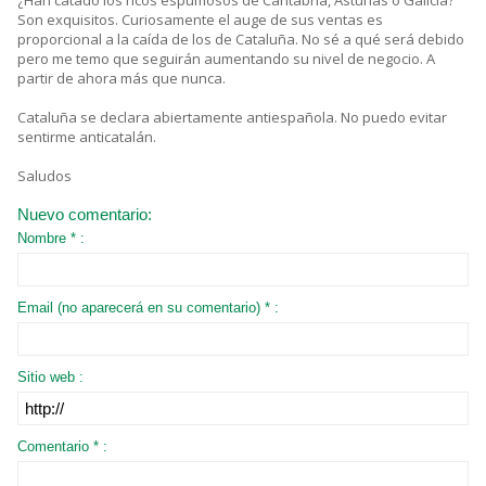
¿Han catado los ricos espumosos de Cantabria, Asturias o Galicia?
Son exquisitos. Curiosamente el auge de sus ventas es
proporcional a la caída de los de Cataluña. No sé a qué será debido
pero me temo que seguirán aumentando su nivel de negocio. A
partir de ahora más que nunca.
Cataluña se declara abiertamente antiespañola. No puedo evitar
sentirme anticatalán.
Saludos
Nuevo comentario:
Nombre * :
Email (no aparecerá en su comentario) * :
Sitio web :
Comentario * :