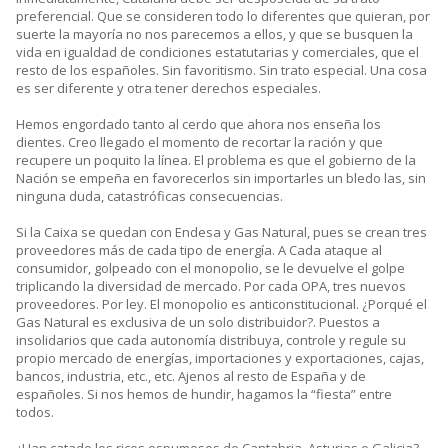
preferencial. Que se consideren todo lo diferentes que quieran, por
suerte la mayoría no nos parecemos a ellos, y que se busquen la
vida en igualdad de condiciones estatutarias y comerciales, que el
resto de los españoles. Sin favoritismo. Sin trato especial. Una cosa
es ser diferente y otra tener derechos especiales.
Hemos engordado tanto al cerdo que ahora nos enseña los
dientes. Creo llegado el momento de recortar la ración y que
recupere un poquito la línea. El problema es que el gobierno de la
Nación se empeña en favorecerlos sin importarles un bledo las, sin
ninguna duda, catastróficas consecuencias.
Si la Caixa se quedan con Endesa y Gas Natural, pues se crean tres
proveedores más de cada tipo de energía. A Cada ataque al
consumidor, golpeado con el monopolio, se le devuelve el golpe
triplicando la diversidad de mercado. Por cada OPA, tres nuevos
proveedores. Por ley. El monopolio es anticonstitucional. ¿Porqué el
Gas Natural es exclusiva de un solo distribuidor?. Puestos a
insolidarios que cada autonomía distribuya, controle y regule su
propio mercado de energías, importaciones y exportaciones, cajas,
bancos, industria, etc., etc. Ajenos al resto de España y de
españoles. Si nos hemos de hundir, hagamos la “fiesta” entre
todos.