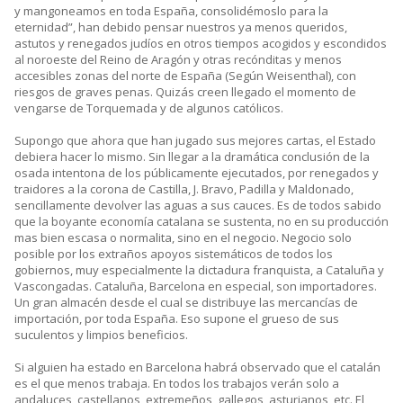
y mangoneamos en toda España, consolidémoslo para la
eternidad”, han debido pensar nuestros ya menos queridos,
astutos y renegados judíos en otros tiempos acogidos y escondidos
al noroeste del Reino de Aragón y otras recónditas y menos
accesibles zonas del norte de España (Según Weisenthal), con
riesgos de graves penas. Quizás creen llegado el momento de
vengarse de Torquemada y de algunos católicos.
Supongo que ahora que han jugado sus mejores cartas, el Estado
debiera hacer lo mismo. Sin llegar a la dramática conclusión de la
osada intentona de los públicamente ejecutados, por renegados y
traidores a la corona de Castilla, J. Bravo, Padilla y Maldonado,
sencillamente devolver las aguas a sus cauces. Es de todos sabido
que la boyante economía catalana se sustenta, no en su producción
mas bien escasa o normalita, sino en el negocio. Negocio solo
posible por los extraños apoyos sistemáticos de todos los
gobiernos, muy especialmente la dictadura franquista, a Cataluña y
Vascongadas. Cataluña, Barcelona en especial, son importadores.
Un gran almacén desde el cual se distribuye las mercancías de
importación, por toda España. Eso supone el grueso de sus
suculentos y limpios beneficios.
Si alguien ha estado en Barcelona habrá observado que el catalán
es el que menos trabaja. En todos los trabajos verán solo a
andaluces, castellanos, extremeños, gallegos, asturianos, etc. El