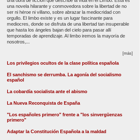
una obra de ficción que describe la vida en el Limbo. Esta es
una novela hilarante y conmovedora sobre la libertad de no
ser ni héroe ni villano, sobre abrazar la mediocridad con
orgullo. El limbo existe y es un lugar fascinante para
mediocres, donde se disfruta de una libertad tan insuperable
que hasta los ángeles bajan del cielo para pasar allí
temporadas de aprendizaje. Al limbo iremos la mayoría de
nosotros,...
[más]
Los privilegios ocultos de la clase política española
El sanchismo se derrumba. La agonía del socialismo
español
La cobardía socialista ante el abismo
La Nueva Reconquista de España
"Los españoles primero" frente a "los sinvergüenzas
primero"
Adaptar la Constitución Española a la maldad