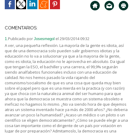
COMENTARIOS:
Publicado por
el 29/03/2014 09:32
1.
Josesmegol
A ver, una pequeña reflexión. La mayoría de la gente es idiota, así
que de una democracia solo pueden salir gobiernos idiotas y la
educación no lo va a solucionar ya que a la mayoria de la gente,
como es idiota, la educación no le aprovecha en absoluto. Da igual
que tengan la ESO, el bachiller y una carrera, el 99,9% seguirán
siendo analfabetos funcionales incluso con una educación de
calidad. No nos hemos pasado la vida rajando del
comunismo/socialismo de que es una cosa que queda muy bien
sobre el papel pero que es una mierda en la practica (y con razón)
ya que choca con la naturaleza animal del ser humano para que
ahora que la democracia se muestra como un sistema obsoleto e
ineficaz no hagamos lo mismo. ¿No va siendo hora de que dejemos
atras un sistema inventado hace ya más de 2000 años? ¿No deberia
avanzar un poco la humanidad? ¿Acaso un médico o un piloto o un
científico se eligen democraticamente? ¿Cómo se puede elegir a una
cosa tan importante como el dirigente de un país por votación en
lugar de por preparación? Admitamoslo, la democracia es una