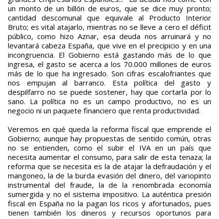
un monto de un billón de euros, que se dice muy pronto;
cantidad descomunal que equivale al Producto Interior
Bruto; es vital atajarlo, mientras no se lleve a cero el déficit
público, como hizo Aznar, esa deuda nos arruinará y no
levantará cabeza España, que vive en el precipicio y en una
incongruencia. El Gobierno está gastando más de lo que
ingresa, el gasto se acerca a los 70.000 millones de euros
más de lo que ha ingresado. Son cifras escalofriantes que
nos empujan al barranco. Esta política del gasto y
despilfarro no se puede sostener, hay que cortarla por lo
sano. La política no es un campo productivo, no es un
negocio ni un paquete financiero que renta productividad.
Veremos en qué queda la reforma fiscal que emprende el
Gobierno; aunque hay propuestas de sentido común, otras
no se entienden, como el subir el IVA en un país que
necesita aumentar el consumo, para salir de esta tenaza; la
reforma que se necesita es la de atajar la defraudación y el
mangoneo, la de la burda evasión del dinero, del variopinto
instrumental del fraude, la de la renombrada economía
sumergida y no el sistema impositivo. La auténtica presión
fiscal en España no la pagan los ricos y afortunados, pues
tienen también los dineros y recursos oportunos para