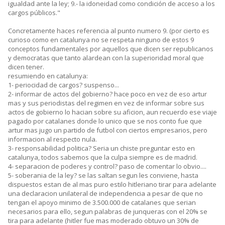
igualdad ante la ley; 9.- la idoneidad como condición de acceso a los
cargos públicos."
Concretamente haces referencia al punto numero 9. (por cierto es
curioso como en catalunya no se respeta ninguno de estos 9
conceptos fundamentales por aquellos que dicen ser republicanos
y democratas que tanto alardean con la superioridad moral que
dicen tener.
resumiendo en catalunya:
1- periocidad de cargos? suspenso...
2- informar de actos del gobierno? hace poco en vez de eso artur
mas y sus periodistas del regimen en vez de informar sobre sus
actos de gobierno lo hacian sobre su aficion, aun recuerdo ese viaje
pagado por catalanes donde lo unico que se nos conto fue que
artur mas jugo un partido de futbol con ciertos empresarios, pero
informacion al respecto nula.
3- responsabilidad politica? Seria un chiste preguntar esto en
catalunya, todos sabemos que la culpa siempre es de madrid.
4- separacion de poderes y control? paso de comentar lo obvio....
5- soberania de la ley? se las saltan segun les conviene, hasta
dispuestos estan de al mas puro estilo hitleriano tirar para adelante
una declaracion unilateral de independencia a pesar de que no
tengan el apoyo minimo de 3.500.000 de catalanes que serian
necesarios para ello, segun palabras de junqueras con el 20% se
tira para adelante (hitler fue mas moderado obtuvo un 30% de