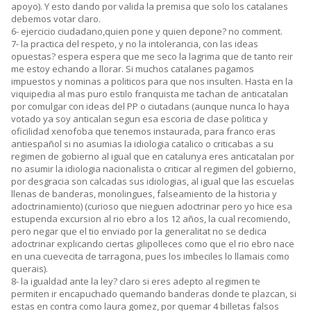
apoyo). Y esto dando por valida la premisa que solo los catalanes
debemos votar claro.
6- ejercicio ciudadano,quien pone y quien depone? no comment.
7- la practica del respeto, y no la intolerancia, con las ideas
opuestas? espera espera que me seco la lagrima que de tanto reir
me estoy echando a llorar. Si muchos catalanes pagamos
impuestos y nominas a politicos para que nos insulten. Hasta en la
viquipedia al mas puro estilo franquista me tachan de anticatalan
por comulgar con ideas del PP o ciutadans (aunque nunca lo haya
votado ya soy anticalan segun esa escoria de clase politica y
oficilidad xenofoba que tenemos instaurada, para franco eras
antiespañol si no asumias la idiologia catalico o criticabas a su
regimen de gobierno al igual que en catalunya eres anticatalan por
no asumir la idiologia nacionalista o criticar al regimen del gobierno,
por desgracia son calcadas sus idiologias, al igual que las escuelas
llenas de banderas, monolingues, falseamiento de la historia y
adoctrinamiento) (curioso que nieguen adoctrinar pero yo hice esa
estupenda excursion al rio ebro a los 12 años, la cual recomiendo,
pero negar que el tio enviado por la generalitat no se dedica
adoctrinar explicando ciertas gilipolleces como que el rio ebro nace
en una cuevecita de tarragona, pues los imbeciles lo llamais como
querais).
8- la igualdad ante la ley? claro si eres adepto al regimen te
permiten ir encapuchado quemando banderas donde te plazcan, si
estas en contra como laura gomez, por quemar 4 billetas falsos