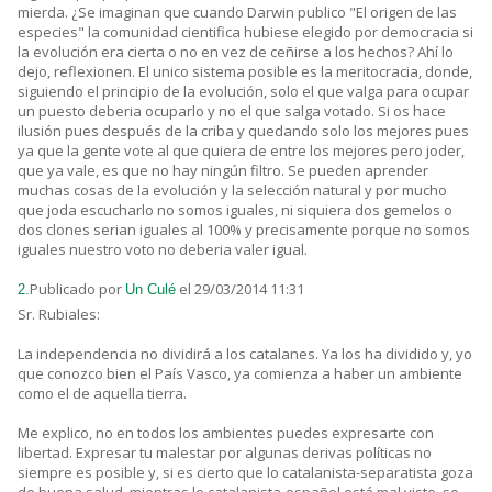
mierda. ¿Se imaginan que cuando Darwin publico "El origen de las
especies" la comunidad cientifica hubiese elegido por democracia si
la evolución era cierta o no en vez de ceñirse a los hechos? Ahí lo
dejo, reflexionen. El unico sistema posible es la meritocracia, donde,
siguiendo el principio de la evolución, solo el que valga para ocupar
un puesto deberia ocuparlo y no el que salga votado. Si os hace
ilusión pues después de la criba y quedando solo los mejores pues
ya que la gente vote al que quiera de entre los mejores pero joder,
que ya vale, es que no hay ningún filtro. Se pueden aprender
muchas cosas de la evolución y la selección natural y por mucho
que joda escucharlo no somos iguales, ni siquiera dos gemelos o
dos clones serian iguales al 100% y precisamente porque no somos
iguales nuestro voto no deberia valer igual.
Publicado por
el 29/03/2014 11:31
2.
Un Culé
Sr. Rubiales:
La independencia no dividirá a los catalanes. Ya los ha dividido y, yo
que conozco bien el País Vasco, ya comienza a haber un ambiente
como el de aquella tierra.
Me explico, no en todos los ambientes puedes expresarte con
libertad. Expresar tu malestar por algunas derivas políticas no
siempre es posible y, si es cierto que lo catalanista-separatista goza