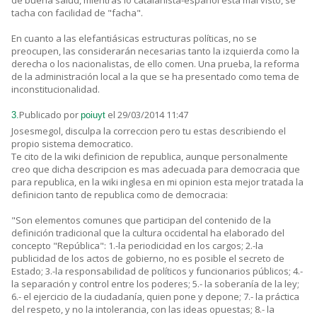
de buena salud, mientras lo catalanista-español está mal visto, se
tacha con facilidad de "facha".
En cuanto a las elefantiásicas estructuras políticas, no se
preocupen, las considerarán necesarias tanto la izquierda como la
derecha o los nacionalistas, de ello comen. Una prueba, la reforma
de la administración local a la que se ha presentado como tema de
inconstitucionalidad.
Publicado por
el 29/03/2014 11:47
3.
poiuyt
Josesmegol, disculpa la correccion pero tu estas describiendo el
propio sistema democratico.
Te cito de la wiki definicion de republica, aunque personalmente
creo que dicha descripcion es mas adecuada para democracia que
para republica, en la wiki inglesa en mi opinion esta mejor tratada la
definicion tanto de republica como de democracia:
"Son elementos comunes que participan del contenido de la
definición tradicional que la cultura occidental ha elaborado del
concepto "República": 1.-la periodicidad en los cargos; 2.-la
publicidad de los actos de gobierno, no es posible el secreto de
Estado; 3.-la responsabilidad de políticos y funcionarios públicos; 4.-
la separación y control entre los poderes; 5.- la soberanía de la ley;
6.- el ejercicio de la ciudadanía, quien pone y depone; 7.- la práctica
del respeto, y no la intolerancia, con las ideas opuestas; 8.- la