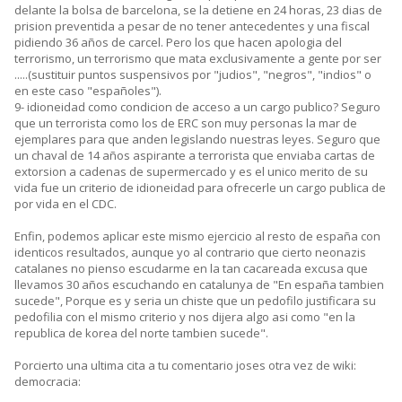
delante la bolsa de barcelona, se la detiene en 24 horas, 23 dias de
prision preventida a pesar de no tener antecedentes y una fiscal
pidiendo 36 años de carcel. Pero los que hacen apologia del
terrorismo, un terrorismo que mata exclusivamente a gente por ser
.....(sustituir puntos suspensivos por "judios", "negros", "indios" o
en este caso "españoles").
9- idioneidad como condicion de acceso a un cargo publico? Seguro
que un terrorista como los de ERC son muy personas la mar de
ejemplares para que anden legislando nuestras leyes. Seguro que
un chaval de 14 años aspirante a terrorista que enviaba cartas de
extorsion a cadenas de supermercado y es el unico merito de su
vida fue un criterio de idioneidad para ofrecerle un cargo publica de
por vida en el CDC.
Enfin, podemos aplicar este mismo ejercicio al resto de españa con
identicos resultados, aunque yo al contrario que cierto neonazis
catalanes no pienso escudarme en la tan cacareada excusa que
llevamos 30 años escuchando en catalunya de "En españa tambien
sucede", Porque es y seria un chiste que un pedofilo justificara su
pedofilia con el mismo criterio y nos dijera algo asi como "en la
republica de korea del norte tambien sucede".
Porcierto una ultima cita a tu comentario joses otra vez de wiki:
democracia: