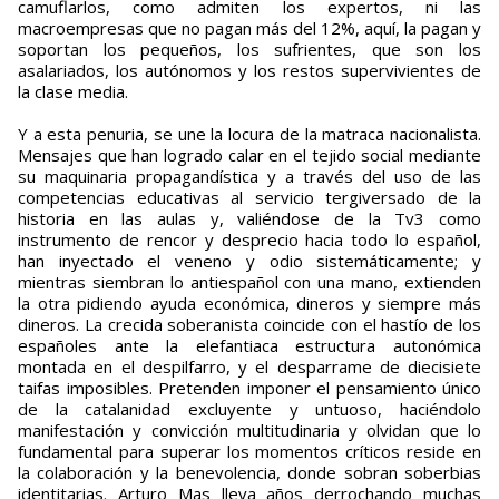
camuflarlos, como admiten los expertos, ni las
macroempresas que no pagan más del 12%, aquí, la pagan y
soportan los pequeños, los sufrientes, que son los
asalariados, los autónomos y los restos supervivientes de
la clase media.
Y a esta penuria, se une la locura de la matraca nacionalista.
Mensajes que han logrado calar en el tejido social mediante
su maquinaria propagandística y a través del uso de las
competencias educativas al servicio tergiversado de la
historia en las aulas y, valiéndose de la Tv3 como
instrumento de rencor y desprecio hacia todo lo español,
han inyectado el veneno y odio sistemáticamente; y
mientras siembran lo antiespañol con una mano, extienden
la otra pidiendo ayuda económica, dineros y siempre más
dineros. La crecida soberanista coincide con el hastío de los
españoles ante la elefantiaca estructura autonómica
montada en el despilfarro, y el desparrame de diecisiete
taifas imposibles. Pretenden imponer el pensamiento único
de la catalanidad excluyente y untuoso, haciéndolo
manifestación y convicción multitudinaria y olvidan que lo
fundamental para superar los momentos críticos reside en
la colaboración y la benevolencia, donde sobran soberbias
identitarias. Arturo Mas lleva años derrochando muchas