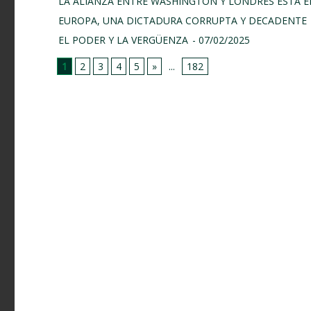
LA ALIANZA ENTRE WASHINGTON Y LONDRES ESTÁ E
EUROPA, UNA DICTADURA CORRUPTA Y DECADENTE
EL PODER Y LA VERGÜENZA
- 07/02/2025
1
2
3
4
5
»
...
182