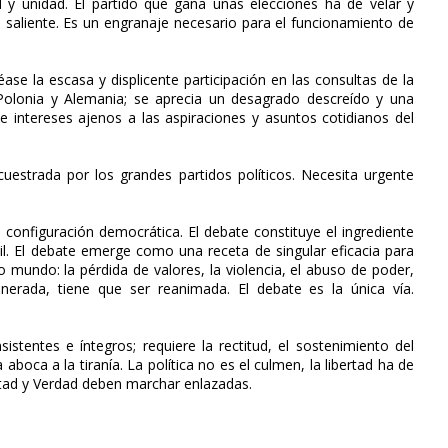
d y unidad. El partido que gana unas elecciones ha de velar y
l saliente. Es un engranaje necesario para el funcionamiento de
éase la escasa y displicente participación en las consultas de la
Polonia y Alemania; se aprecia un desagrado descreído y una
s e intereses ajenos a las aspiraciones y asuntos cotidianos del
cuestrada por los grandes partidos políticos. Necesita urgente
 configuración democrática. El debate constituye el ingrediente
vil. El debate emerge como una receta de singular eficacia para
mundo: la pérdida de valores, la violencia, el abuso de poder,
erada, tiene que ser reanimada. El debate es la única vía.
stentes e íntegros; requiere la rectitud, el sostenimiento del
aboca a la tiranía. La política no es el culmen, la libertad ha de
ertad y Verdad deben marchar enlazadas.