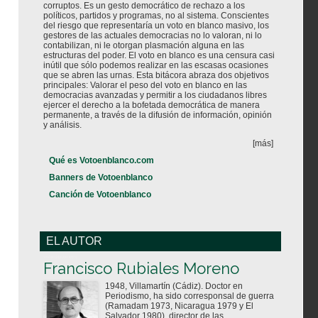
corruptos. Es un gesto democrático de rechazo a los
políticos, partidos y programas, no al sistema. Conscientes
del riesgo que representaría un voto en blanco masivo, los
gestores de las actuales democracias no lo valoran, ni lo
contabilizan, ni le otorgan plasmación alguna en las
estructuras del poder. El voto en blanco es una censura casi
inútil que sólo podemos realizar en las escasas ocasiones
que se abren las urnas. Esta bitácora abraza dos objetivos
principales: Valorar el peso del voto en blanco en las
democracias avanzadas y permitir a los ciudadanos libres
ejercer el derecho a la bofetada democrática de manera
permanente, a través de la difusión de información, opinión
y análisis.
[más]
Qué es Votoenblanco.com
Banners de Votoenblanco
Canción de Votoenblanco
EL AUTOR
Votoenblanco.com
Francisco Rubiales Moreno
1948, Villamartín (Cádiz). Doctor en
Periodismo, ha sido corresponsal de guerra
(Ramadam 1973, Nicaragua 1979 y El
Salvador 1980), director de las