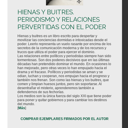
HIENAS Y BUITRES.
PERIODISMO Y RELACIONES
PERVERTIDAS CON EL PODER
Hienas y buitres es un libro escrito para despertar y
movilizar las conciencias dormidas e intoxicadas desde el
poder. Leerlo representa un vuelo rasante por encima de los
secretos de la comunicación moderna y de los recursos y
trucos que utiliza el poder para ejercer el dominio.
Las relaciones entre políticos y periodistas siempre han sido
tormentosas. Son dos poderes decisivos que en las últimas
décadas han pretendido dominar el mundo. En ocasiones lo
han mejorado, pero otras veces lo han empujado hacia el
drama y el fracaso. Políticos y periodistas se aman y se
odian, luchan y cooperan, nos empujan hacia el progreso y
también nos frenan. Son como las hienas y los buitres, que
comen y limpian huesos juntos, pero sin soportarse. Al
desentrañar el misterio, aprenderemos también a
defendernos de sus fechorías.
Los medios son la única fuerza del siglo XXI que tiene poder
para poner y quitar gobiernos y para cambiar los destinos
del mundo.
[
Más
]
COMPRAR EJEMPLARES FIRMADOS POR EL AUTOR