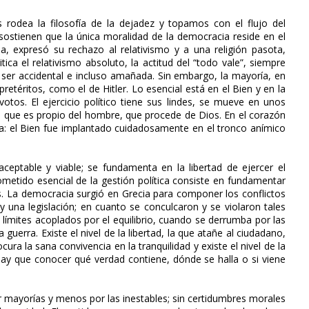
rodea la filosofía de la dejadez y topamos con el flujo del
ostienen que la única moralidad de la democracia reside en el
pa, expresó su rechazo al relativismo y a una religión pasota,
tica el relativismo absoluto, la actitud del “todo vale”, siempre
ser accidental e incluso amañada. Sin embargo, la mayoría, en
etéritos, como el de Hitler. Lo esencial está en el Bien y en la
otos. El ejercicio político tiene sus lindes, se mueve en unos
o que es propio del hombre, que procede de Dios. En el corazón
ica: el Bien fue implantado cuidadosamente en el tronco anímico
aceptable y viable; se fundamenta en la libertad de ejercer el
cometido esencial de la gestión política consiste en fundamentar
. La democracia surgió en Grecia para componer los conflictos
y una legislación; en cuanto se conculcaron y se violaron tales
s límites acoplados por el equilibrio, cuando se derrumba por las
uerra. Existe el nivel de la libertad, la que atañe al ciudadano,
ura la sana convivencia en la tranquilidad y existe el nivel de la
, hay que conocer qué verdad contiene, dónde se halla o si viene
 mayorías y menos por las inestables; sin certidumbres morales