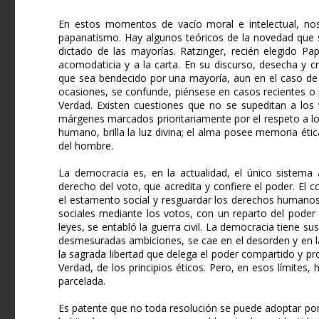
En estos momentos de vacío moral e intelectual, nos 
papanatismo. Hay algunos teóricos de la novedad que s
dictado de las mayorías. Ratzinger, recién elegido Pa
acomodaticia y a la carta. En su discurso, desecha y cri
que sea bendecido por una mayoría, aun en el caso de 
ocasiones, se confunde, piénsese en casos recientes o pr
Verdad. Existen cuestiones que no se supeditan a los v
márgenes marcados prioritariamente por el respeto a l
humano, brilla la luz divina; el alma posee memoria ét
del hombre.
La democracia es, en la actualidad, el único sistema 
derecho del voto, que acredita y confiere el poder. El 
el estamento social y resguardar los derechos humanos
sociales mediante los votos, con un reparto del poder 
leyes, se entabló la guerra civil. La democracia tiene su
desmesuradas ambiciones, se cae en el desorden y en la g
la sagrada libertad que delega el poder compartido y proc
Verdad, de los principios éticos. Pero, en esos límites
parcelada.
Es patente que no toda resolución se puede adoptar por