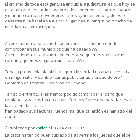
El cinismo de toda esta gentuza (incluida la judicatura) es que hoy se
esta hablando en todos los foros de lo buenos que son los bancos
y mariano con los proveedores de los ayuntamientos y de este
desastre ni la fiscalia va a abrir diligencias, ni ningun politicucho de
mierda va a ser castigado.
A ver si tienen uds. la suerte de encontrar un listado donde
comprobar en sus municipios que ha pasado ???
A ver si tienen uds. la suerte de enterarse quienes son los que
cobran y quienes seguiran sin cobrar ????
Toda la prensa bla bla bla bla.... pero la verdad no aparece escrita
en ningun sitio. A cambio "cuñas publicitarias a precio de oro "
Gobierno de Ezpaña, Gobierno de España"
Tan solo entre titulares hemos podido comprobar el daño que
catalanas y vascos hacen al pais. Bilbao y Barcelona para factidiar
la imagen de madris...
han pagado sus facturas. Menos mal que gallardón es ministro del
aborto
Publicado por
el 16/03/2012 11:37
2.
vanlop
La casta ha tenido buen cuidado de advertir a los jueces que el se