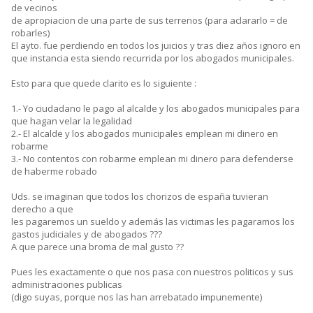
de vecinos
de apropiacion de una parte de sus terrenos (para aclararlo = de
robarles)
El ayto. fue perdiendo en todos los juicios y tras diez años ignoro en
que instancia esta siendo recurrida por los abogados municipales.
Esto para que quede clarito es lo siguiente :
1.- Yo ciudadano le pago al alcalde y los abogados municipales para
que hagan velar la legalidad
2.- El alcalde y los abogados municipales emplean mi dinero en
robarme
3.- No contentos con robarme emplean mi dinero para defenderse
de haberme robado
Uds. se imaginan que todos los chorizos de españa tuvieran
derecho a que
les pagaremos un sueldo y además las victimas les pagaramos los
gastos judiciales y de abogados ???
A que parece una broma de mal gusto ??
Pues les exactamente o que nos pasa con nuestros politicos y sus
administraciones publicas
(digo suyas, porque nos las han arrebatado impunemente)