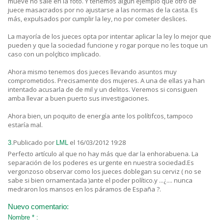
mueve no sale en la foto. Y tenemos algún ejemplo que otro de
juece masacrados por no ajustarse a las normas de la casta. Es
más, expulsados por cumplir la ley, no por cometer deslices.
La mayoría de los jueces opta por intentar aplicar la ley lo mejor que
pueden y que la sociedad funcione y rogar porque no les toque un
caso con un polçítico implicado.
Ahora mismo tenemos dos jueces llevando asuntos muy
comprometidos. Precisamente dos mujeres. A una de ellas ya han
intentado acusarla de de mil y un delitos. Veremos si consiguen
amba llevar a buen puerto sus investigaciones.
Ahora bien, un poquito de energía ante los polítifcos, tampoco
estaría mal.
Publicado por
el 16/03/2012 19:28
3.
LML
Perfecto artículo al que no hay más que dar la enhorabuena. La
separación de los poderes es urgente en nuestra sociedad.Es
vergonzoso observar como los jueces doblegan su cerviz ( no se
sabe si bien ornamentada )ante el poder político.y ...¿.... nunca
medraron los mansos en los páramos de España ?.
Nuevo comentario:
Nombre * :