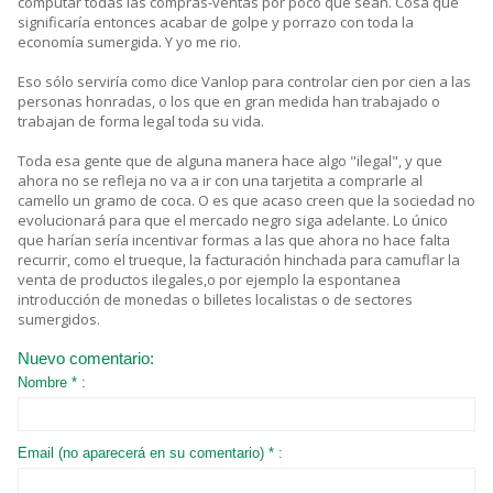
computar todas las compras-ventas por poco que sean. Cosa que
significaría entonces acabar de golpe y porrazo con toda la
economía sumergida. Y yo me rio.
Eso sólo serviría como dice Vanlop para controlar cien por cien a las
personas honradas, o los que en gran medida han trabajado o
trabajan de forma legal toda su vida.
Toda esa gente que de alguna manera hace algo "ilegal", y que
ahora no se refleja no va a ir con una tarjetita a comprarle al
camello un gramo de coca. O es que acaso creen que la sociedad no
evolucionará para que el mercado negro siga adelante. Lo único
que harían sería incentivar formas a las que ahora no hace falta
recurrir, como el trueque, la facturación hinchada para camuflar la
venta de productos ilegales,o por ejemplo la espontanea
introducción de monedas o billetes localistas o de sectores
sumergidos.
Nuevo comentario:
Nombre * :
Email (no aparecerá en su comentario) * :