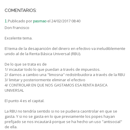
COMENTARIOS:
Publicado por
el 24/02/2017 08:40
1.
pasmao
Don Francisco
Excelente tema.
El tema de la desaparición del dinero en efectivo va ineludiblemente
unido al de la Renta Básica Universal (RBU).
De lo que se trata es de
1/ incautar todo lo que puedan a través de impuestos.
2/ darnos a cambio una "limosna" redistribuidora a través de la RBU
3/ limitar y posteriormente eliminar el efectivo
4/ CONTROLAR EN QUE NOS GASTAMOS ESA RENTA BASICA
UNIVERSAL
El punto 4 es el capital.
La RBU no tendría sentido si no se pudiera caontrolar en que se
gasta. Y si no se gasta en lo que previamente los popes hayan
prefijado se nos incautará porque se ha hecho un uso "antisocial"
de ella.