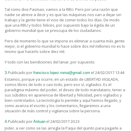
Tal como dice Pasmao, vamos a la RBU. Pero por una razón que
nadie se atreve a decir y es que las máquinas nos van a dejar sin
trabajo y la gente tiene el vicio de comer todos los días. De modo
que una RBU y todos felices, por supuesto bajo la égida de un
gobierno mundial que se preocupa de los ciudadanos.
Pero de momento lo que se impone es eliminar a cuanta más gente
mejor, si el gobierno mundial lo hace sobre dos mil millones no es lo
mismo que hacerlo sobre diez mil.
Y todo con las bendiciones del lanar, por supuesto.
Publicado por
el 24/02/2017 13:44
3.
francisco.lopez.roma@gmail.com
Estamos, porque ya ocurre, en un estado de LIBERTAD VIGILADA,
somos libres de todo o casi todo, pero eso sí, vigilados. Es el
paradigma máximo del poder, el deseo de todo mandatario, tener a
sus súbditos en apariencia de libertad y felicidad, pero vigilados y
bien controlados. La tecnología lo permite y aquí hemos llegado, y
como avanza el escrito y los comentarios, llegaremos a una
situación de más control y vigilancia sobre la persona.
Publicado por
el 24/02/2017 20:23
4.
Antuan
Joder, a ver como se las arregla la Paqui del quinto para pagarle a