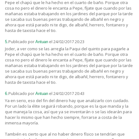
Pepe el chapú que le ha hecho en el cuarto de baño. Porque otra
cosa no pero el dinero le encanta a Pepe, fíjate que cuando por las
mañanas estaba trabajando en los jardines del parque por la tarde
se sacaba sus buenas perras trabajando de albañil en negro y
ahora que está parado ni te digo, de albañil, herrero, fontanero y
hasta de taxista hace el tio.
Publicado por
el 24/02/2017 20:23
5.
Antuan
Joder, a ver como se las arregla la Paqui del quinto para pagarle a
Pepe el chapú que le ha hecho en el cuarto de baño. Porque otra
cosa no pero el dinero le encanta a Pepe, fíjate que cuando por las
mañanas estaba trabajando en los jardines del parque por la tarde
se sacaba sus buenas perras trabajando de albañil en negro y
ahora que está parado ni te digo, de albañil, herrero, fontanero y
hasta de taxista hace el tio.
Publicado por
el 24/02/2017 20:43
6.
Antuan
Ya en serio, eso del fin del dinero hay que analizarlo con cuidado.
Por un lado la élite seguirá robando, porque es la que manda y la
que maneja la cosa, así que ya se inventarán o se las idearán para
hacer lo mismo que han hecho siempre, forrarse a costa de la
inmensa mayoría.
También es cierto que al no haber dinero físico se tendrían que