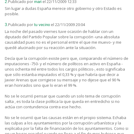
Publicado por
el 22/11/2009 12:33
2.
mari
Sin lugar a dudas España merece otro gobierno y otro Estado es
posible.
Publicado por
el 22/11/2009 20:04
3.
tu vecino
La noche del pasado viernes tuve ocasión de hablar con un
diputado del Partido Popular sobre la corrupción -una absoluta
causalidad pues no es el personal entre el que me muevo- y me
quedé alucinado por su reacción ante la situación.
Decía que la corrupción existe pero que, comparando el núimero de
imputaciones -750- y el número de políticos en activo en España -
unos ochenta mil entre todos los cargos póliticos-, esto significaba
que sólo estanba imputados el 0,33 % y que habría que decir a
Javier Arenas que corrigiese su mensaje y no dijese que el 90 %
eran honrados sino que lo eran el 99 %.
No se le ocurrió pensar que cuando un solo tema de corrupción
salta , es toda la clase política la que queda en entredicho si no
actúa con contundencia contra ese hecho.
No se le ocurrió que las causas están en el propio sistema. Echaba
las culpas a los ayuntamientos por la corrupción urbanística y la
explicaba por la falta de financiación de los ayuntamientos. Como si
en un hogar español cuando no llega a el fin de mes hubiese que