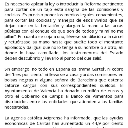
Es necesario aplicar la ley o introducir la Reforma pertinente
para cortar de un tajo esta sangría de las comisiones y
codicias. Es preciso poner los medios legales convenientes,
para cortar las codicias y manejos de esos vivillos que se
dejan caer en la tentación y alargan la mano a las arcas
públicas con el conque de que son de todos y “a mí no me
pillan”. En cuanto se coja a uno, llévese sin dilación a la cárcel
y retuérzase su mano hasta que suelte todo el montante
apiolado; y da igual que no lo tenga a su nombre o a otro, allí
donde lo haya camuflado, los instrumentos del Estado
deben descubrirlo y llevarlo al punto del que salió.
Sin embargo, no todo en España es ‘trama Gürtel’, ni cobro
del ‘tres por ciento’ ni llevarse a casa gordas comisiones en
bolsas negras ni alguna señora de Barcelona que ostenta
catorce cargos con sus correspondientes sueldos. El
Ayuntamiento de Valencia ha donado un millón de euros y
otro el Gobierno de Camps al Banco de Alimentos para
distribuirlos entre las entidades que atienden a las familias
necesitadas.
La agencia católica Aciprensa ha informado, que las ayudas
económicas de Cáritas han aumentado un 44,9 por ciento