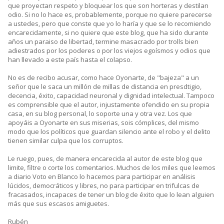
que proyectan respeto y bloquear los que son horteras y destilan
odio. Si no lo hace es, probablemente, porque no quiere parecerse
a ustedes, pero que conste que yo lo haría y que se lo recomiendo
encarecidamente, si no quiere que este blog, que ha sido durante
años un paraiso de libertad, termine masacrado por trolls bien
adiestrados por los poderes o por los viejos egoísmos y odios que
han llevado a este país hasta el colapso.
No es de recibo acusar, como hace Oyonarte, de "bajeza" a un
señor que le saca un millón de millas de distancia en presdtigio,
decencia, éxito, capacidad neuronal y dignidad intelectual. Tampoco
es comprensible que el autor, injustamente ofendido en su propia
casa, en su blog personal, lo soporte una y otra vez. Los que
apoyáis a Oyonarte en sus miserias, sois cómplices, del mismo
modo que los políticos que guardan silencio ante el robo y el delito
tienen similar culpa que los corruptos.
Le ruego, pues, de manera encarecida al autor de este blog que
limite, filtre o corte los comentarios. Muchos de los miles que leemos
a diario Voto en Blanco lo hacemos para participar en análisis
lúcidos, democráticos y libres, no para participar en trifulcas de
fracasados, incapaces de tener un blog de éxito que lo lean alguien
más que sus escasos amiguetes.
Rubén