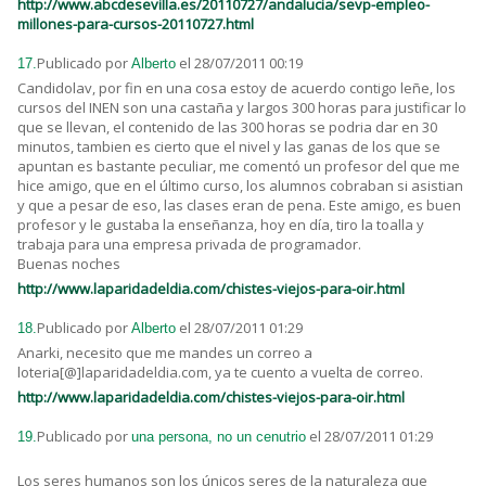
http://www.abcdesevilla.es/20110727/andalucia/sevp-empleo-
millones-para-cursos-20110727.html
Publicado por
el 28/07/2011 00:19
17.
Alberto
Candidolav, por fin en una cosa estoy de acuerdo contigo leñe, los
cursos del INEN son una castaña y largos 300 horas para justificar lo
que se llevan, el contenido de las 300 horas se podria dar en 30
minutos, tambien es cierto que el nivel y las ganas de los que se
apuntan es bastante peculiar, me comentó un profesor del que me
hice amigo, que en el último curso, los alumnos cobraban si asistian
y que a pesar de eso, las clases eran de pena. Este amigo, es buen
profesor y le gustaba la enseñanza, hoy en día, tiro la toalla y
trabaja para una empresa privada de programador.
Buenas noches
http://www.laparidadeldia.com/chistes-viejos-para-oir.html
Publicado por
el 28/07/2011 01:29
18.
Alberto
Anarki, necesito que me mandes un correo a
loteria[@]laparidadeldia.com, ya te cuento a vuelta de correo.
http://www.laparidadeldia.com/chistes-viejos-para-oir.html
Publicado por
el 28/07/2011 01:29
19.
una persona, no un cenutrio
Los seres humanos son los únicos seres de la naturaleza que