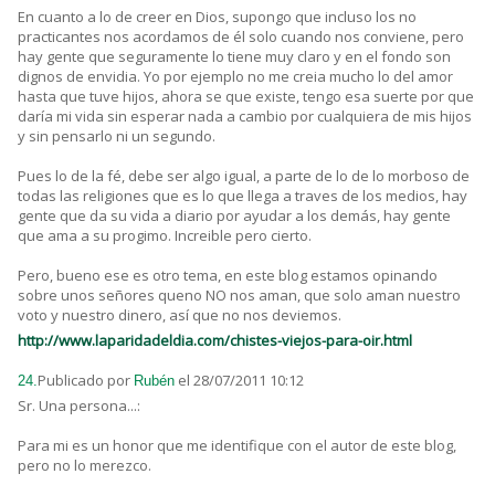
En cuanto a lo de creer en Dios, supongo que incluso los no
practicantes nos acordamos de él solo cuando nos conviene, pero
hay gente que seguramente lo tiene muy claro y en el fondo son
dignos de envidia. Yo por ejemplo no me creia mucho lo del amor
hasta que tuve hijos, ahora se que existe, tengo esa suerte por que
daría mi vida sin esperar nada a cambio por cualquiera de mis hijos
y sin pensarlo ni un segundo.
Pues lo de la fé, debe ser algo igual, a parte de lo de lo morboso de
todas las religiones que es lo que llega a traves de los medios, hay
gente que da su vida a diario por ayudar a los demás, hay gente
que ama a su progimo. Increible pero cierto.
Pero, bueno ese es otro tema, en este blog estamos opinando
sobre unos señores queno NO nos aman, que solo aman nuestro
voto y nuestro dinero, así que no nos deviemos.
http://www.laparidadeldia.com/chistes-viejos-para-oir.html
Publicado por
el 28/07/2011 10:12
24.
Rubén
Sr. Una persona...:
Para mi es un honor que me identifique con el autor de este blog,
pero no lo merezco.