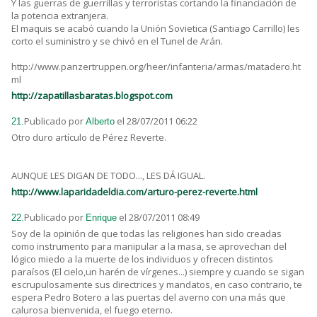
Y las guerras de guerrillas y terroristas cortando la financiación de
la potencia extranjera.
El maquis se acabó cuando la Unión Sovietica (Santiago Carrillo) les
corto el suministro y se chivó en el Tunel de Arán.
http://www.panzertruppen.org/heer/infanteria/armas/matadero.ht
ml
http://zapatillasbaratas.blogspot.com
Publicado por
el 28/07/2011 06:22
21.
Alberto
Otro duro artículo de Pérez Reverte.
AUNQUE LES DIGAN DE TODO..., LES DÁ IGUAL.
http://www.laparidadeldia.com/arturo-perez-reverte.html
Publicado por
el 28/07/2011 08:49
22.
Enrique
Soy de la opinión de que todas las religiones han sido creadas
como instrumento para manipular a la masa, se aprovechan del
lógico miedo a la muerte de los individuos y ofrecen distintos
paraísos (El cielo,un harén de vírgenes...) siempre y cuando se sigan
escrupulosamente sus directrices y mandatos, en caso contrario, te
espera Pedro Botero a las puertas del averno con una más que
calurosa bienvenida, el fuego eterno.