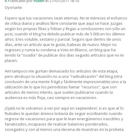
Publicado por
el 27/07/2011 18:10
8.
Rubén
Oyonarte:
Espero que tus vacaciones sean eternas. No te mereces el esfuerzo
de crítica diaria y análisis libre constante que aquí se hace. Juzgas
según tus propias filias y fobias y llegas a conclusiones con sólo un
post, cuando el blog ha debido publicar más de 5.000 en los últimos
años. Eres voluble, sectario y parcial. Seguro que dentro de unos
días, ante un artículo que te guste, babeas de nuevo. Mejor no
regreses y rumia tu condena a Voto en Blanco, un blog que ha
tenido la "osadía" de publicar dos días seguido artículos que no te
placen.
Ami tampoco me guntan demasiado los artículos de esta etapa,
pero atrubuyo la situación no a una "radicalización" del blog (otra
conclusión de una mente frágil y fácilmente impresionable) sino a la
utilización de lo que los periodistas llamar "recursos", que son
artículos de menos interés, que suelen publicarse cuando la
audiencia es más floja, casi siempre en vacaciones.
¡Ojalá no le volvamos a ver por aquí en septiembre!, si es que al Sr.
Rubiales le quedan ánimos todavía de seguir escribiendo cuando
regrese de vacaciones para que le lean energúmenos irascibles y
fanatizados, incapaces de realizar balances ponderados,
sosegados y con al menos una decena de muestras en la probeta.