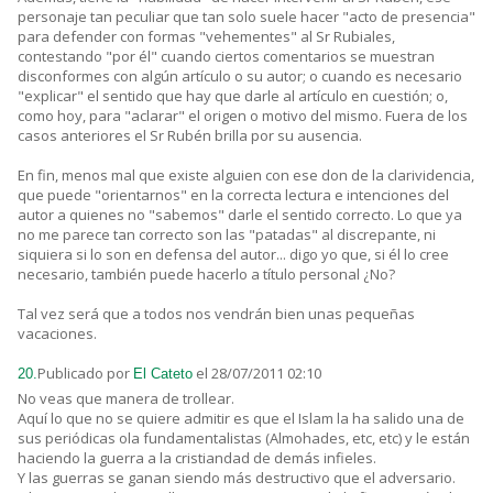
personaje tan peculiar que tan solo suele hacer "acto de presencia"
para defender con formas "vehementes" al Sr Rubiales,
contestando "por él" cuando ciertos comentarios se muestran
disconformes con algún artículo o su autor; o cuando es necesario
"explicar" el sentido que hay que darle al artículo en cuestión; o,
como hoy, para "aclarar" el origen o motivo del mismo. Fuera de los
casos anteriores el Sr Rubén brilla por su ausencia.
En fin, menos mal que existe alguien con ese don de la clarividencia,
que puede "orientarnos" en la correcta lectura e intenciones del
autor a quienes no "sabemos" darle el sentido correcto. Lo que ya
no me parece tan correcto son las "patadas" al discrepante, ni
siquiera si lo son en defensa del autor... digo yo que, si él lo cree
necesario, también puede hacerlo a título personal ¿No?
Tal vez será que a todos nos vendrán bien unas pequeñas
vacaciones.
Publicado por
el 28/07/2011 02:10
20.
El Cateto
No veas que manera de trollear.
Aquí lo que no se quiere admitir es que el Islam la ha salido una de
sus periódicas ola fundamentalistas (Almohades, etc, etc) y le están
haciendo la guerra a la cristiandad de demás infieles.
Y las guerras se ganan siendo más destructivo que el adversario.