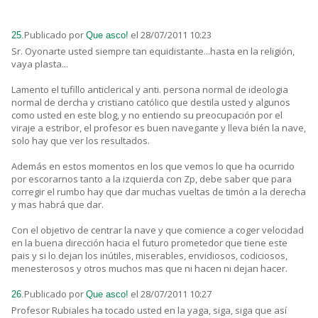
Publicado por
el 28/07/2011 10:23
25.
Que asco!
Sr. Oyonarte usted siempre tan equidistante...hasta en la religión,
vaya plasta...
Lamento el tufillo anticlerical y anti. persona normal de ideologia
normal de dercha y cristiano católico que destila usted y algunos
como usted en este blog, y no entiendo su preocupación por el
viraje a estribor, el profesor es buen navegante y lleva bién la nave,
solo hay que ver los resultados.
Además en estos momentos en los que vemos lo que ha ocurrido
por escorarnos tanto a la izquierda con Zp, debe saber que para
corregir el rumbo hay que dar muchas vueltas de timón a la derecha
y mas habrá que dar.
Con el objetivo de centrar la nave y que comience a coger velocidad
en la buena dirección hacia el futuro prometedor que tiene este
pais y si lo dejan los inútiles, miserables, envidiosos, codiciosos,
menesterosos y otros muchos mas que ni hacen ni dejan hacer.
Publicado por
el 28/07/2011 10:27
26.
Que asco!
Profesor Rubiales ha tocado usted en la yaga, siga, siga que así