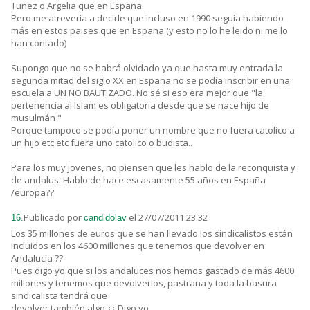
Tunez o Argelia que en España.
Pero me atrevería a decirle que incluso en 1990 seguía habiendo
más en estos paises que en España (y esto no lo he leido ni me lo
han contado)
Supongo que no se habrá olvidado ya que hasta muy entrada la
segunda mitad del siglo XX en España no se podía inscribir en una
escuela a UN NO BAUTIZADO. No sé si eso era mejor que "la
pertenencia al Islam es obligatoria desde que se nace hijo de
musulmán "
Porque tampoco se podía poner un nombre que no fuera catolico a
un hijo etc etc fuera uno catolico o budista..
Para los muy jovenes, no piensen que les hablo de la reconquista y
de andalus. Hablo de hace escasamente 55 años en España
/europa??
Publicado por
el 27/07/2011 23:32
16.
candidolav
Los 35 millones de euros que se han llevado los sindicalistos están
incluidos en los 4600 millones que tenemos que devolver en
Andalucía ??
Pues digo yo que si los andaluces nos hemos gastado de más 4600
millones y tenemos que devolverlos, pastrana y toda la basura
sindicalista tendrá que
devolver también algo ¿¿ Digo yo.