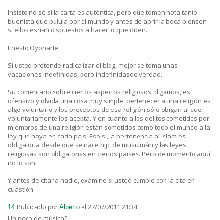
Insisto no sé si la carta es auténtica, pero que tomen nota tanto
buenista que pulula por el mundo y antes de abrir la boca piensen
si ellos esrían dispuestos a hacer lo que dicen.
Enesto Oyonarte
Si usted pretende radicalizar el blog, mejor se toma unas
vacaciones indefinidas, pero indefinidasde verdad.
Su comentario sobre ciertos aspectos religiosos, digamos, es
ofensivo y olvida una cosa muy simple: pertenecer a una religión es
algo voluntario y los preceptos de esa religión sólo obigan al que
voluntariamente los acepta. Y en cuanto a los delitos cometidos por
miembros de una religión están sometidos como todo el mundo a la
ley que haya en cada país. Eso sí, la pertenencia al Islam es
obligatoria desde que se nace hijo de musulmán y las leyes
religiosas son obligatorias en ciertos paises. Pero de momento aquí
no lo son.
Y antes de citar a nadie, examine si usted cumple con la cita en
cuastión.
Publicado por
el 27/07/2011 21:34
14.
Alberto
Un poco de música?