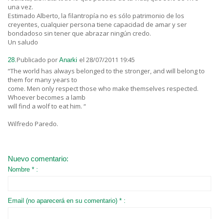
una vez.
Estimado Alberto, la filantropía no es sólo patrimonio de los
creyentes, cualquier persona tiene capacidad de amar y ser
bondadoso sin tener que abrazar ningún credo.
Un saludo
Publicado por
el 28/07/2011 19:45
28.
Anarki
“The world has always belonged to the stronger, and will belong to
them for many years to
come. Men only respect those who make themselves respected.
Whoever becomes a lamb
will find a wolf to eat him. “
Wilfredo Paredo.
Nuevo comentario:
Nombre * :
Email (no aparecerá en su comentario) * :