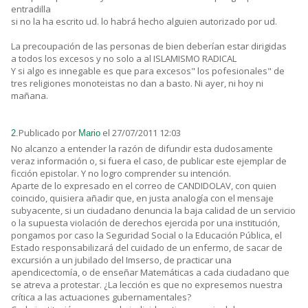
entradilla
si no la ha escrito ud. lo habrá hecho alguien autorizado por ud.
La precoupación de las personas de bien deberían estar dirigidas
a todos los excesos y no solo a al ISLAMISMO RADICAL
Y si algo es innegable es que para excesos" los pofesionales" de
tres religiones monoteistas no dan a basto. Ni ayer, ni hoy ni
mañana.
Publicado por
el 27/07/2011 12:03
2.
Mario
No alcanzo a entender la razón de difundir esta dudosamente
veraz información o, si fuera el caso, de publicar este ejemplar de
ficción epistolar. Y no logro comprender su intención.
Aparte de lo expresado en el correo de CANDIDOLAV, con quien
coincido, quisiera añadir que, en justa analogía con el mensaje
subyacente, si un ciudadano denuncia la baja calidad de un servicio
o la supuesta violación de derechos ejercida por una institución,
pongamos por caso la Seguridad Social o la Educación Pública, el
Estado responsabilizará del cuidado de un enfermo, de sacar de
excursión a un jubilado del Imserso, de practicar una
apendicectomía, o de enseñar Matemáticas a cada ciudadano que
se atreva a protestar. ¿La lección es que no expresemos nuestra
crítica a las actuaciones gubernamentales?