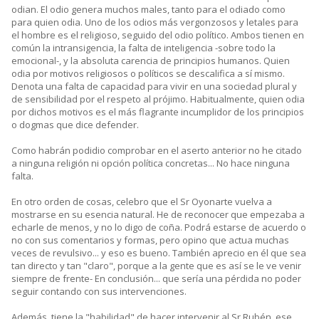
odian. El odio genera muchos males, tanto para el odiado como
para quien odia. Uno de los odios más vergonzosos y letales para
el hombre es el religioso, seguido del odio político. Ambos tienen en
común la intransigencia, la falta de inteligencia -sobre todo la
emocional-, y la absoluta carencia de principios humanos. Quien
odia por motivos religiosos o políticos se descalifica a sí mismo.
Denota una falta de capacidad para vivir en una sociedad plural y
de sensibilidad por el respeto al prójimo. Habitualmente, quien odia
por dichos motivos es el más flagrante incumplidor de los principios
o dogmas que dice defender.
Como habrán podidio comprobar en el aserto anterior no he citado
a ninguna religión ni opción política concretas... No hace ninguna
falta.
En otro orden de cosas, celebro que el Sr Oyonarte vuelva a
mostrarse en su esencia natural. He de reconocer que empezaba a
echarle de menos, y no lo digo de coña. Podrá estarse de acuerdo o
no con sus comentarios y formas, pero opino que actua muchas
veces de revulsivo... y eso es bueno. También aprecio en él que sea
tan directo y tan "claro", porque a la gente que es así se le ve venir
siempre de frente- En conclusión... que sería una pérdida no poder
seguir contando con sus intervenciones.
Además, tiene la "habilidad" de hacer intervenir al Sr Rubén, ese