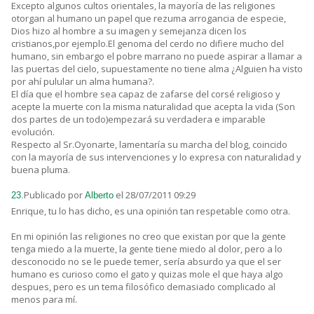
Excepto algunos cultos orientales, la mayoría de las religiones
otorgan al humano un papel que rezuma arrogancia de especie,
Dios hizo al hombre a su imagen y semejanza dicen los
cristianos,por ejemplo.El genoma del cerdo no difiere mucho del
humano, sin embargo el pobre marrano no puede aspirar a llamar a
las puertas del cielo, supuestamente no tiene alma ¿Alguien ha visto
por ahí pulular un alma humana?.
El día que el hombre sea capaz de zafarse del corsé religioso y
acepte la muerte con la misma naturalidad que acepta la vida (Son
dos partes de un todo)empezará su verdadera e imparable
evolución.
Respecto al Sr.Oyonarte, lamentaría su marcha del blog, coincido
con la mayoría de sus intervenciones y lo expresa con naturalidad y
buena pluma.
Publicado por
el 28/07/2011 09:29
23.
Alberto
Enrique, tu lo has dicho, es una opinión tan respetable como otra.
En mi opinión las religiones no creo que existan por que la gente
tenga miedo a la muerte, la gente tiene miedo al dolor, pero a lo
desconocido no se le puede temer, sería absurdo ya que el ser
humano es curioso como el gato y quizas mole el que haya algo
despues, pero es un tema filosófico demasiado complicado al
menos para mí.