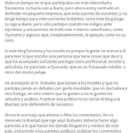
Hubo un tiempo en el que participaba con más intensidad y
frecuencia. Lo hacía casi a diario, pero ahora estoy centrado en
defender mi pequeña empresa, que está a punto de sucumbir, y no
tengo tiempo para intervenciones brillantes, como este blog exige.
Lo sigo a diario, pero sólo participo cuando me indigno ante
injusticias y actuaciones de trolls más o menos camuflados, como
Oyonarte y algunos que, inexplicablemente, le apoyan, como es su
caso.
Si este blog funciona y ha crecido es porque la gente se acerca a él
para leer lo que escribe una persona que tiene cosas que decir y
que ha acumulado suficiente prestigio como profesional, escritor y
articulista, no para leer a Oyonarte, que es un fracasado voluble, u
otros del mismo pelaje.
He acosejado al Sr. Rubiales que banee a los hostiles y que no
participe jamás en debates con gente inestable, que un dia babea y
otro fustiga, sin otro criterio que le gusten o no le gusten los
artículos y análisis. Practicar esa política no es cerrar el blog a la
libertad, sino defenderlo de cenutrios.
Ahora le aconsejo que elimine o filtre los comentarios. No os
mereceis la libertad que rige aquí. Rubiales debería hacer algo
parecido a lo que hacen los demás blogueros y medios de este
país, incluyendo a los partidos políticos: publicar los comentarios