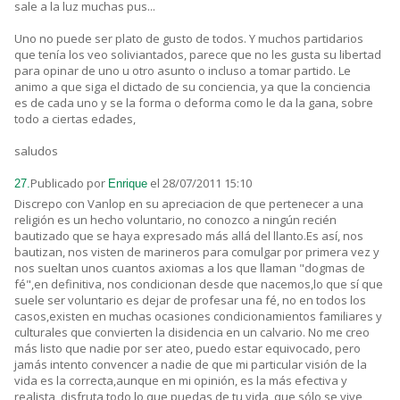
sale a la luz muchas pus...
Uno no puede ser plato de gusto de todos. Y muchos partidarios
que tenía los veo soliviantados, parece que no les gusta su libertad
para opinar de uno u otro asunto o incluso a tomar partido. Le
animo a que siga el dictado de su conciencia, ya que la conciencia
es de cada uno y se la forma o deforma como le da la gana, sobre
todo a ciertas edades,
saludos
Publicado por
el 28/07/2011 15:10
27.
Enrique
Discrepo con Vanlop en su apreciacion de que pertenecer a una
religión es un hecho voluntario, no conozco a ningún recién
bautizado que se haya expresado más allá del llanto.Es así, nos
bautizan, nos visten de marineros para comulgar por primera vez y
nos sueltan unos cuantos axiomas a los que llaman "dogmas de
fé",en definitiva, nos condicionan desde que nacemos,lo que sí que
suele ser voluntario es dejar de profesar una fé, no en todos los
casos,existen en muchas ocasiones condicionamientos familiares y
culturales que convierten la disidencia en un calvario. No me creo
más listo que nadie por ser ateo, puedo estar equivocado, pero
jamás intento convencer a nadie de que mi particular visión de la
vida es la correcta,aunque en mi opinión, es la más efectiva y
realista, disfruta todo lo que puedas de tu vida, que sólo se vive