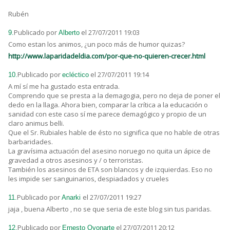
Rubén
Publicado por
el 27/07/2011 19:03
9.
Alberto
Como estan los animos, ¿un poco más de humor quizas?
http://www.laparidadeldia.com/por-que-no-quieren-crecer.html
Publicado por
el 27/07/2011 19:14
10.
ecléctico
A mí sí me ha gustado esta entrada.
Comprendo que se presta a la demagogia, pero no deja de poner el
dedo en la llaga. Ahora bien, comparar la crítica a la educación o
sanidad con este caso sí me parece demagógico y propio de un
claro animus belli.
Que el Sr. Rubiales hable de ésto no significa que no hable de otras
barbaridades.
La gravísima actuación del asesino noruego no quita un ápice de
gravedad a otros asesinos y / o terroristas.
También los asesinos de ETA son blancos y de izquierdas. Eso no
les impide ser sanguinarios, despiadados y crueles
Publicado por
el 27/07/2011 19:27
11.
Anarki
jaja , buena Alberto , no se que seria de este blog sin tus paridas.
Publicado por
el 27/07/2011 20:12
12.
Ernesto Oyonarte