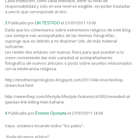
Cada institución, como cada individuo, tiene su nivel de
responsabilidad y solo en ese nivel es exigible, sin poder trasladar
a uno lo que corresponde al otro.
Publicado por
el 27/07/2011 13:00
3.
UN TESTIGO
Dado que los comentarios sobre extremismo religioso de este blog
casi siempre van acompañados de las mismas fotografías ,
supongo que es debido a no disponer Uds. de más material
suficiente.
Les remito dos enlaces con nuevas fotos para que puedan si lo
creen conveniente dar más variedad al acompañamiento
fotografico de nuevos articulos o posts sobre asuntos relacionados
con la intolerancia religiosa.
http://timotheosprologizes.blogspot.com/2011/04/i-love-bishop-
sheen-but.html
http://www.thejc.com/lifestyle/lifestyle-features/41055/revealed-al-
qaedas-link-killing-meir-kahane
Publicado por
el 27/07/2011 14:58
4.
Ernesto Oyonarte
Vaya...estamos tocando todos "los palos".
¿Radicalizamos el blog?