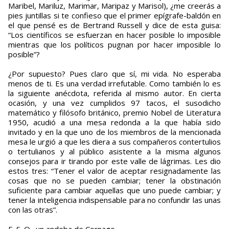
Maribel, Mariluz, Marimar, Maripaz y Marisol), ¿me creerás a
pies juntillas si te confieso que el primer epígrafe-baldón en
el que pensé es de Bertrand Russell y dice de esta guisa:
“Los científicos se esfuerzan en hacer posible lo imposible
mientras que los políticos pugnan por hacer imposible lo
posible”?
¿Por supuesto? Pues claro que sí, mi vida. No esperaba
menos de ti. Es una verdad irrefutable. Como también lo es
la siguiente anécdota, referida al mismo autor. En cierta
ocasión, y una vez cumplidos 97 tacos, el susodicho
matemático y filósofo británico, premio Nobel de Literatura
1950, acudió a una mesa redonda a la que había sido
invitado y en la que uno de los miembros de la mencionada
mesa le urgió a que les diera a sus compañeros contertulios
o tertulianos y al público asistente a la misma algunos
consejos para ir tirando por este valle de lágrimas. Les dio
estos tres: “Tener el valor de aceptar resignadamente las
cosas que no se pueden cambiar; tener la obstinación
suficiente para cambiar aquellas que uno puede cambiar; y
tener la inteligencia indispensable para no confundir las unas
con las otras”.