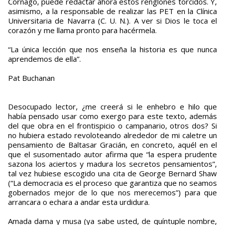
Cornago, puede redactar ahora estos renglones torcidos. Y,
asimismo, a la responsable de realizar las PET en la Clínica
Universitaria de Navarra (C. U. N.). A ver si Dios le toca el
corazón y me llama pronto para hacérmela.
“La única lección que nos enseña la historia es que nunca
aprendemos de ella”.
Pat Buchanan
Desocupado lector, ¿me creerá si le enhebro e hilo que
había pensado usar como exergo para este texto, además
del que obra en el frontispicio o campanario, otros dos? Si
no hubiera estado revoloteando alrededor de mi caletre un
pensamiento de Baltasar Gracián, en concreto, aquél en el
que el susomentado autor afirma que “la espera prudente
sazona los aciertos y madura los secretos pensamientos”,
tal vez hubiese escogido una cita de George Bernard Shaw
(“La democracia es el proceso que garantiza que no seamos
gobernados mejor de lo que nos merecemos”) para que
arrancara o echara a andar esta urdidura.
Amada dama y musa (ya sabe usted, de quíntuple nombre,