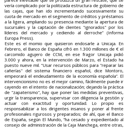
parece inevitable que se produzca un gran rescate, que se
vería complicado por la politizada estructura de gobierno de
las cajas, que han ido incrementando sucesivamente su
cuota de mercado en el segmento de créditos y préstamos
a la ligera, ampliando su presencia mediante la apertura de
sucursales y la captación de clientes "ignorados" por los
líderes del mercado y cediendo al derroche” (Informa
Europa Press).
Este es el momio que quisieron endosarle a Unicaja. En
Febrero, el Banco de España cifró en 1.300 millones de € el
carcomido agujero de CCM, en ese fragor Unicaja pidió
3.000 y ahora, en la intervención de Marzo, el Estado ha
puesto nueve mil. “Usar recursos públicos para "reparar las
cañerías" del sistema financiero español, dice Montoro,
empeorará el endeudamiento de la economía española”. El
intervencionismo no es el mejor camino, fácilmente puede ir
cayendo en el intento de nacionalización; dejando la práctica
de "zapaterismo", hay que poner las medidas preventivas,
urgir la transparencia, supervisar con diligencia la gestión y
actuar con exactitud y oportunidad. Lo propio es
responsabilizar a los dirigentes insanos y poner al frente
profesionales rigurosos y preparados; de ahí, que el Banco
de España, según El Mundo, “ha cesado y expedientado al
consejo de administración de la Caja Manchega, entre otras,