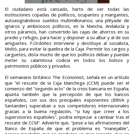
El ciudadano está cansado, harto de ver todas las
instituciones copadas de políticos, ocupantes y mangantes,
autoasignándose sueldos multimillonarios; una pléyade de
ignaros y ambiciosos políticos, en la Mancha, Andalucía y
otros páramos, han convertido las cajas de ahorros en su
predio y refugio, para hacer y disponer a su albur y al de sus
amiguetes. F.Ordóñez interviene y destituye al socialista,
Moltó, para evitar la quiebra de la Caja. Permitir los cargos y
carguetes, dista mucho de que los políticos deban y puedan
meter su calamitosa codicia en todos los bolsos y
patrimonios públicos y privados.
El semanario británico The Economist, señala en un artículo
que “el rescate de la Caja Manchega (CCM) puede ser el
comienzo del "segundo acto" de la crisis bancaria en España;
apunta también que la percepción de que los bancos
españoles, con sus dos principales exponentes (BBVA y
Santander) superaban a sus competidores internacionales
gracias a la buena regulación, "si hay que creer a los
supervisores españoles", podría empezar a cambiar tras el
rescate de CCM”. Advierte que, “pese a las afirmaciones del
Banco de España de que el problema es "manejable",