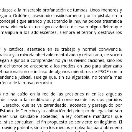
ro induzca a la miserable profanación de tumbas. Unos menores y
orio Ordóñez, asesinado insidiosamente por la pistola en la
ncejal sigue airando y suscitando la inquina odiosa trasmitida
trema violencia es un signo evidente de esa maligna fiebre que
anipula a los adolescentes, siembra el terror y destruye los
l y católica, asentada en su trabajo y normal convivencia,
nalista y la minoría abertzale mentalizada y refractaria, de voceo
 llegan algunos a comprender no ya las reivindicaciones, sino los
in del terror se antepone a los medios en uso para alcanzarlo
del nacionalismo e incluso de algunos miembros de PSOE con la
ndencia judicial. Huelga que, sin su algarabía, no tendría más
fecta de la masa terrorista.
s no ha caído en la red de las presiones ni en las argucias
ha de llevar a la meditación y al consenso de los dos partidos
 de Derecho, que se ve zarandeado, acosado y perseguido por
del Estado de Derecho y la aplicación del principio de legalidad son
ntener una saludable sociedad; la ley contiene mandatos que
 si se conculcan, el fin propuesto se convierte en ilegítimo. El
 lo obvio y patente, sino en los medios empleados para obtenerlo