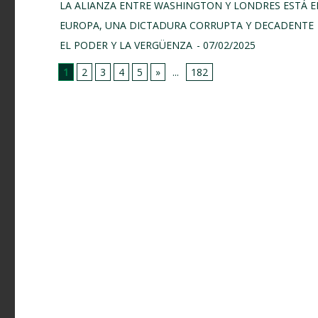
LA ALIANZA ENTRE WASHINGTON Y LONDRES ESTÁ E
EUROPA, UNA DICTADURA CORRUPTA Y DECADENTE
EL PODER Y LA VERGÜENZA
- 07/02/2025
1
2
3
4
5
»
...
182