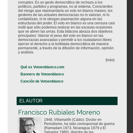
corruptos. Es un gesto democrático de rechazo a los
políticos, partidos y programas, no al sistema. Conscientes
del riesgo que representaría un voto en blanco masivo, los
gestores de las actuales democracias no lo valoran, ni lo
contabilizan, ni le otorgan plasmación alguna en las
estructuras del poder. El voto en blanco es una censura casi
inútil que sólo podemos realizar en las escasas ocasiones
que se abren las urnas. Esta bitácora abraza dos objetivos
principales: Valorar el peso del voto en blanco en las
democracias avanzadas y permitir a los ciudadanos libres
ejercer el derecho a la bofetada democrática de manera
permanente, a través de la difusión de información, opinión
y análisis.
[más]
Qué es Votoenblanco.com
Banners de Votoenblanco
Canción de Votoenblanco
EL AUTOR
Votoenblanco.com
Francisco Rubiales Moreno
1948, Villamartín (Cádiz). Doctor en
Periodismo, ha sido corresponsal de guerra
(Ramadam 1973, Nicaragua 1979 y El
Salvador 1980), director de las