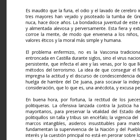
Es inaudito que la furia, el odio y el lavado de cereb
tres mayores han vejado y pisoteado la tumba de Greg
nuca, hace doce años. La bondadosa juventud de este co
y alimentada alevosa y perversamente. Esta fiera y ex
corroe la mente, de modo que envenena a los niños, m
valores éticos y la moral más simple y humana.
El problema enfermizo, no es la Vasconia tradiciona
entroncada en Castilla durante siglos, sino el virus nacio
persistente, que infecta el aire y las venas, por lo que
métodos del terrorismo. La idea de que conseguir el f
impregna la actitud y el discurso de condescendencia 
huelga de hambre del De Juana, para socavar la indepe
consideración, que lo que es, una anécdota, y excusa per
En buena hora, por fortuna, la rectitud de los juece
politiqueras. La ofensiva lanzada contra la Justicia 
mayoritarios, para preservar la vitalidad del Estado
politiquillos sin talla y tribus sin encéfalo; la vigencia 
marcos intangibles, asideros insustituibles para ma
fundamentan la supervivencia de la Nación y del Pueblo,
interés y la cuestión principal no está en perorar sobre