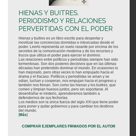
HIENAS Y BUITRES.
PERIODISMO Y RELACIONES
PERVERTIDAS CON EL PODER
Hienas y buitres es un libro escrito para despertar y
movilizar las conciencias dormidas e intoxicadas desde el
poder. Leerlo representa un vuelo rasante por encima de los
secretos de la comunicación moderna y de los recursos y
trucos que utiliza el poder para ejercer el dominio.
Las relaciones entre políticos y periodistas siempre han sido
tormentosas. Son dos poderes decisivos que en las últimas
décadas han pretendido dominar el mundo. En ocasiones lo
han mejorado, pero otras veces lo han empujado hacia el
drama y el fracaso. Políticos y periodistas se aman y se
odian, luchan y cooperan, nos empujan hacia el progreso y
también nos frenan. Son como las hienas y los buitres, que
comen y limpian huesos juntos, pero sin soportarse. Al
desentrañar el misterio, aprenderemos también a
defendernos de sus fechorías.
Los medios son la única fuerza del siglo XXI que tiene poder
para poner y quitar gobiernos y para cambiar los destinos
del mundo.
[
Más
]
COMPRAR EJEMPLARES FIRMADOS POR EL AUTOR