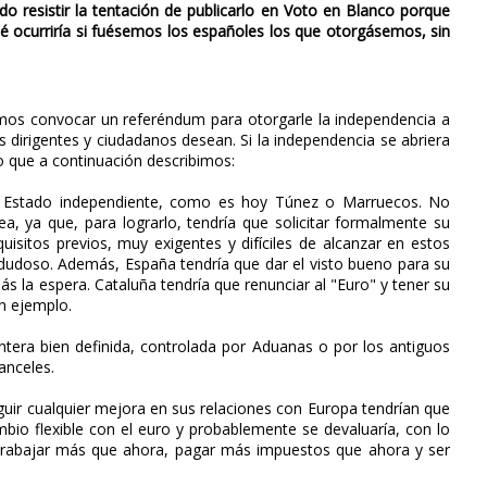
o resistir la tentación de publicarlo en Voto en Blanco porque
¿Qué ocurriría si fuésemos los españoles los que otorgásemos, sin
mos convocar un referéndum para otorgarle la independencia a
dirigentes y ciudadanos desean. Si la independencia se abriera
lo que a continuación describimos:
un Estado independiente, como es hoy Túnez o Marruecos. No
a, ya que, para lograrlo, tendría que solicitar formalmente su
uisitos previos, muy exigentes y difíciles de alcanzar en estos
s dudoso. Además, España tendría que dar el visto bueno para su
s la espera. Cataluña tendría que renunciar al "Euro" y tener su
un ejemplo.
ntera bien definida, controlada por Aduanas o por los antiguos
anceles.
uir cualquier mejora en sus relaciones con Europa tendrían que
io flexible con el euro y probablemente se devaluaría, con lo
e trabajar más que ahora, pagar más impuestos que ahora y ser