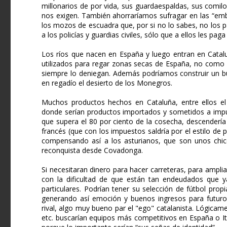
millonarios de por vida, sus guardaespaldas, sus comilo
nos exigen. También ahorraríamos sufragar en las “em
los mozos de escuadra que, por si no lo sabes, no los pa
a los policías y guardias civiles, sólo que a ellos les pag
Los ríos que nacen en España y luego entran en Catalu
utilizados para regar zonas secas de España, no como 
siempre lo deniegan. Además podríamos construir un bu
en regadío el desierto de los Monegros.
Muchos productos hechos en Cataluña, entre ellos el
donde serían productos importados y sometidos a impue
que supera el 80 por ciento de la cosecha, descender
francés (que con los impuestos saldría por el estilo de 
compensando así a los asturianos, que son unos chic
reconquista desde Covadonga.
Si necesitaran dinero para hacer carreteras, para ampli
con la dificultad de que están tan endeudados que y
particulares. Podrían tener su selección de fútbol propia
generando así emoción y buenos ingresos para futuros 
rival, algo muy bueno par el "ego" catalanista. Lógicamen
etc. buscarían equipos más competitivos en España o It