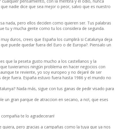
cualquier pensamiento, con la mentira y el odio, nunca
, que nadie dice que sea mejor o peor, salvo que es nuestro
a nada, pero ellos deciden como quieren ser. Tus palabras
que tu y mucha gente como tu los considera de segunda.
muy duros, crees que España los cumplirà si Catalunya deja
s que puede quedar fuera del Euro o de Europa?. Piensalo un
é es que la peseta gusto mucho a los castellanos y la
o que tuvieramos ningún problema en hacer negocios con
aunque te reviente, yo soy europeo y no dejaré de ser
s deje fuera. España estuvo fuera hasta 1986 y el mundo no
atalunya? Nada más, sigue con tus ganas de pedir visado para
le un gran parque de atraccion en secano, a no!, que eses
y compañia te lo agradeceran!
ue quiera, pero gracias a campañas como la tuya que ya nos