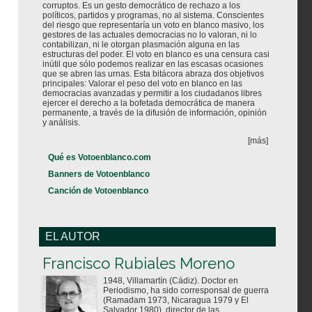
corruptos. Es un gesto democrático de rechazo a los
políticos, partidos y programas, no al sistema. Conscientes
del riesgo que representaría un voto en blanco masivo, los
gestores de las actuales democracias no lo valoran, ni lo
contabilizan, ni le otorgan plasmación alguna en las
estructuras del poder. El voto en blanco es una censura casi
inútil que sólo podemos realizar en las escasas ocasiones
que se abren las urnas. Esta bitácora abraza dos objetivos
principales: Valorar el peso del voto en blanco en las
democracias avanzadas y permitir a los ciudadanos libres
ejercer el derecho a la bofetada democrática de manera
permanente, a través de la difusión de información, opinión
y análisis.
[más]
Qué es Votoenblanco.com
Banners de Votoenblanco
Canción de Votoenblanco
EL AUTOR
Votoenblanco.com
Francisco Rubiales Moreno
1948, Villamartín (Cádiz). Doctor en
Periodismo, ha sido corresponsal de guerra
(Ramadam 1973, Nicaragua 1979 y El
Salvador 1980), director de las