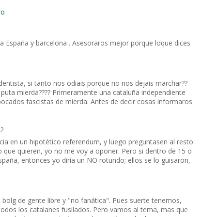
ro
s a España y barcelona . Asesoraros mejor porque loque dices
dentista, si tanto nos odiais porque no nos dejais marchar??
la puta mierda???? Primeramente una cataluña independiente
bocados fascistas de mierda. Antes de decir cosas informaros
52
ncia en un hipotético referendum, y luego preguntasen al resto
lo que quieren, yo no me voy a oponer. Pero si dentro de 15 o
spaña, entonces yo diría un NO rotundo; ellos se lo guisaron,
 bolg de gente libre y "no fanática". Pues suerte tenemos,
 todos los catalanes fusilados. Pero vamos al tema, mas que