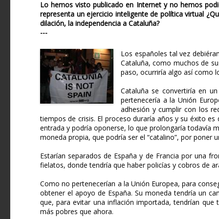
Lo hemos visto publicado en Internet y no hemos podid
representa un ejercicio inteligente de política virtual 
dilación, la independencia a Cataluña?
---
Los españoles tal vez debiéra
Cataluña, como muchos de sus 
paso, ocurriría algo así como 
Cataluña se convertiría en 
pertenecería a la Unión Europe
adhesión y cumplir con los req
tiempos de crisis. El proceso duraría años y su éxito e
entrada y podría oponerse, lo que prolongaría todavía má
moneda propia, que podría ser el “catalino”, por poner 
Estarían separados de España y de Francia por una fro
fielatos, donde tendría que haber policías y cobros de ar
Como no pertenecerían a la Unión Europea, para conseg
obtener el apoyo de España. Su moneda tendría un camb
que, para evitar una inflación importada, tendrían qu
más pobres que ahora.