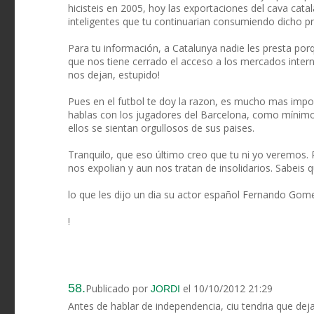
hicisteis en 2005, hoy las exportaciones del cava cat
inteligentes que tu continuarian consumiendo dicho p
Para tu información, a Catalunya nadie les presta por
que nos tiene cerrado el acceso a los mercados intern
nos dejan, estupido!
Pues en el futbol te doy la razon, es mucho mas impor
hablas con los jugadores del Barcelona, como mínimo
ellos se sientan orgullosos de sus paises.
Tranquilo, que eso último creo que tu ni yo veremos. 
nos expolian y aun nos tratan de insolidarios. Sabeis qu
lo que les dijo un dia su actor español Fernando Gom
!
58.
Publicado por
el 10/10/2012 21:29
JORDI
Antes de hablar de independencia, ciu tendria que deja