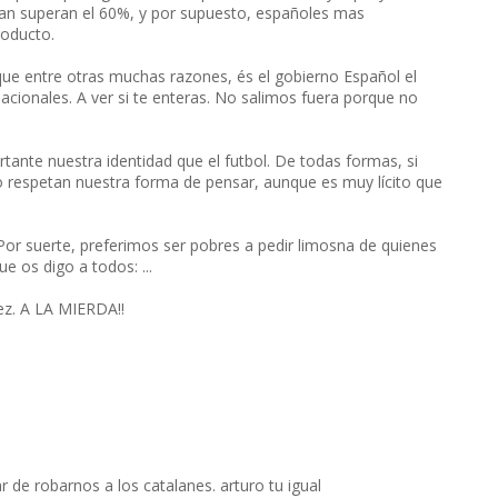
alan superan el 60%, y por supuesto, españoles mas
roducto.
que entre otras muchas razones, és el gobierno Español el
acionales. A ver si te enteras. No salimos fuera porque no
tante nuestra identidad que el futbol. De todas formas, si
 respetan nuestra forma de pensar, aunque es muy lícito que
Por suerte, preferimos ser pobres a pedir limosna de quienes
e os digo a todos: ...
ez. A LA MIERDA!!
r de robarnos a los catalanes. arturo tu igual