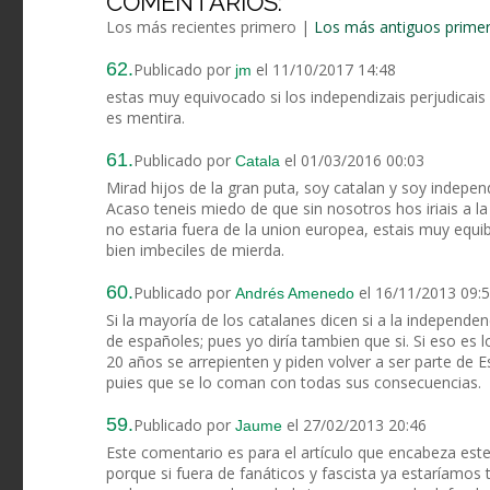
COMENTARIOS:
Los más recientes primero
|
Los más antiguos prime
62.
Publicado por
el 11/10/2017 14:48
jm
estas muy equivocado si los independizais perjudicai
es mentira.
61.
Publicado por
el 01/03/2016 00:03
Catala
Mirad hijos de la gran puta, soy catalan y soy indepen
Acaso teneis miedo de que sin nosotros hos iriais a 
no estaria fuera de la union europea, estais muy equi
bien imbeciles de mierda.
60.
Publicado por
el 16/11/2013 09:
Andrés Amenedo
Si la mayoría de los catalanes dicen si a la independe
de españoles; pues yo diría tambien que si. Si eso es 
20 años se arrepienten y piden volver a ser parte de E
puies que se lo coman con todas sus consecuencias.
59.
Publicado por
el 27/02/2013 20:46
Jaume
Este comentario es para el artículo que encabeza este
porque si fuera de fanáticos y fascista ya estaríamos