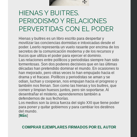
HIENAS Y BUITRES.
PERIODISMO Y RELACIONES
PERVERTIDAS CON EL PODER
Hienas y buitres es un libro escrito para despertar y
movilizar las conciencias dormidas e intoxicadas desde el
poder. Leerlo representa un vuelo rasante por encima de los
secretos de la comunicación moderna y de los recursos y
trucos que utiliza el poder para ejercer el dominio.
Las relaciones entre políticos y periodistas siempre han sido
tormentosas. Son dos poderes decisivos que en las últimas
décadas han pretendido dominar el mundo. En ocasiones lo
han mejorado, pero otras veces lo han empujado hacia el
drama y el fracaso. Políticos y periodistas se aman y se
odian, luchan y cooperan, nos empujan hacia el progreso y
también nos frenan. Son como las hienas y los buitres, que
comen y limpian huesos juntos, pero sin soportarse. Al
desentrañar el misterio, aprenderemos también a
defendernos de sus fechorías.
Los medios son la única fuerza del siglo XXI que tiene poder
para poner y quitar gobiernos y para cambiar los destinos
del mundo.
[
Más
]
COMPRAR EJEMPLARES FIRMADOS POR EL AUTOR