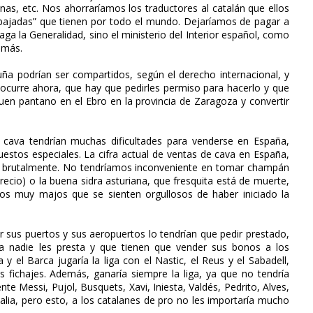
nas, etc. Nos ahorraríamos los traductores al catalán que ellos
bajadas” que tienen por todo el mundo. Dejaríamos de pagar a
ga la Generalidad, sino el ministerio del Interior español, como
a más.
ña podrían ser compartidos, según el derecho internacional, y
ocurre ahora, que hay que pedirles permiso para hacerlo y que
en pantano en el Ebro en la provincia de Zaragoza y convertir
 cava tendrían muchas dificultades para venderse en España,
stos especiales. La cifra actual de ventas de cava en España,
ía brutalmente. No tendríamos inconveniente en tomar champán
precio) o la buena sidra asturiana, que fresquita está de muerte,
os muy majos que se sienten orgullosos de haber iniciado la
ar sus puertos y sus aeropuertos lo tendrían que pedir prestado,
a nadie les presta y que tienen que vender sus bonos a los
 y el Barca jugaría la liga con el Nastic, el Reus y el Sabadell,
fichajes. Además, ganaría siempre la liga, ya que no tendría
te Messi, Pujol, Busquets, Xavi, Iniesta, Valdés, Pedrito, Alves,
alia, pero esto, a los catalanes de pro no les importaría mucho