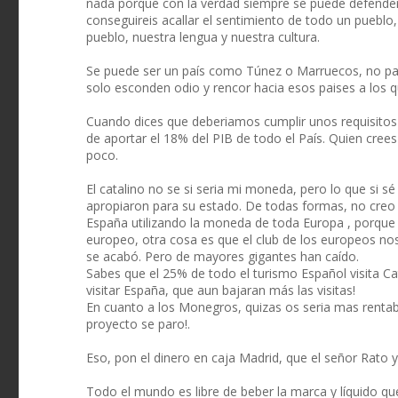
nada porque con la verdad siempre se puede defender 
conseguireis acallar el sentimiento de todo un pueblo
pueblo, nuestra lengua y nuestra cultura.
Se puede ser un país como Túnez o Marruecos, no pas
solo esconden odio y rencor hacia esos paises a los 
Cuando dices que deberiamos cumplir unos requisitos 
de aportar el 18% del PIB de todo el País. Quien cree
poco.
El catalino no se si seria mi moneda, pero lo que si s
apropiaron para su estado. De todas formas, no cre
España utilizando la moneda de toda Europa , porque 
europeo, otra cosa es que el club de los europeos no
se acabó. Pero de mayores gigantes han caído.
Sabes que el 25% de todo el turismo Español visita C
visitar España, que aun bajaran más las visitas!
En cuanto a los Monegros, quizas os seria mas rentab
proyecto se paro!.
Eso, pon el dinero en caja Madrid, que el señor Rato 
Todo el mundo es libre de beber la marca y líquido q