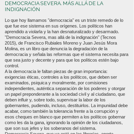
DEMOCRACIA SEVERA. MÁS ALLÁ DE LA
INDIGNACIÓN
Lo que hoy llamamos "democracia" es un triste remedo de lo
que fue ese sistema en sus orígenes. Los políticos han
aprendido a violarla y la han desnaturalizado y desarmado.
"Democracia Severa, mas allá de la indignación" (Tecnos
2015), de Francisco Rubiales Moreno y Juan Jesús Mora
Molina, es un libro que denuncia la degradación de la
democracia y señala las reformas que el sistema necesita para
que sea justo y decente y para que los políticos estén bajo
control.
A la democracia le faltan piezas de gran importancia:
exigencias éticas, controles a los políticos, que deben ser
examinados, psiquica y moralmente, por comisiones
independientes, auténtica separación de los poderes y otorgar
un papel preponderante a la sociedad civil y al ciudadano, que
deben influir y, sobre todo, supervisar la labor de los
gobernantes, pudiendo, incluso, destituirlos. La impunidad debe
acabar, como también la tolerancia frente a la corrupción y
esos cheques en blanco que permiten a los políticos gobernar
como les da la gana, ignorando la opinión de los ciudadanos,
que son sus jefes y los soberanos del sistema.
Democracia Severa, que ya está en las librerías, aporta