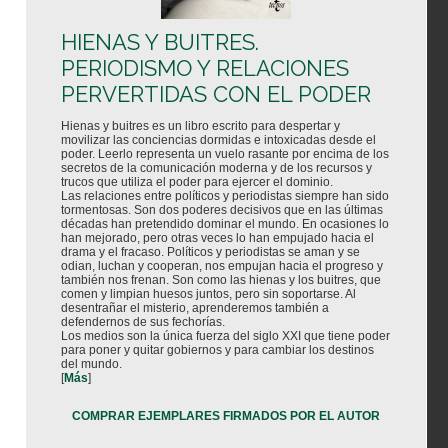
HIENAS Y BUITRES.
PERIODISMO Y RELACIONES
PERVERTIDAS CON EL PODER
Hienas y buitres es un libro escrito para despertar y
movilizar las conciencias dormidas e intoxicadas desde el
poder. Leerlo representa un vuelo rasante por encima de los
secretos de la comunicación moderna y de los recursos y
trucos que utiliza el poder para ejercer el dominio.
Las relaciones entre políticos y periodistas siempre han sido
tormentosas. Son dos poderes decisivos que en las últimas
décadas han pretendido dominar el mundo. En ocasiones lo
han mejorado, pero otras veces lo han empujado hacia el
drama y el fracaso. Políticos y periodistas se aman y se
odian, luchan y cooperan, nos empujan hacia el progreso y
también nos frenan. Son como las hienas y los buitres, que
comen y limpian huesos juntos, pero sin soportarse. Al
desentrañar el misterio, aprenderemos también a
defendernos de sus fechorías.
Los medios son la única fuerza del siglo XXI que tiene poder
para poner y quitar gobiernos y para cambiar los destinos
del mundo.
[
Más
]
COMPRAR EJEMPLARES FIRMADOS POR EL AUTOR