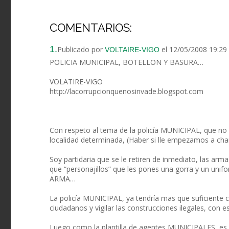
COMENTARIOS:
1.
Publicado por
el 12/05/2008 19:29
VOLTAIRE-VIGO
POLICIA MUNICIPAL, BOTELLON Y BASURA…
VOLATIRE-VIGO
http://lacorrupcionquenosinvade.blogspot.com
Con respeto al tema de la policía MUNICIPAL, que no l
localidad determinada, (Haber si lle empezamos a ch
Soy partidaria que se le retiren de inmediato, las ar
que “personajillos” que les pones una gorra y un unif
ARMA…
La policía MUNICIPAL, ya tendría mas que suficiente 
ciudadanos y vigilar las construcciones ilegales, con e
Luego como la plantilla de agentes MUNICIPALES, es m