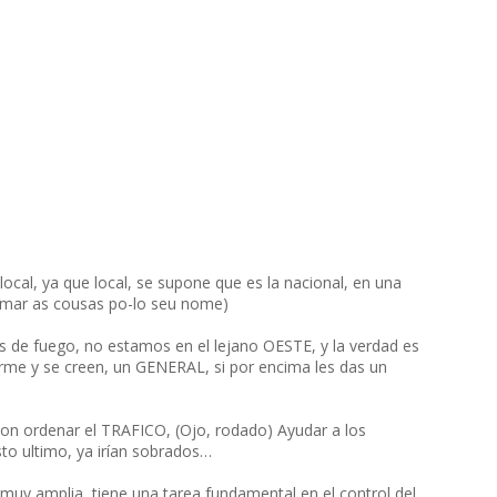
ocal, ya que local, se supone que es la nacional, en una
amar as cousas po-lo seu nome)
mas de fuego, no estamos en el lejano OESTE, y la verdad es
orme y se creen, un GENERAL, si por encima les das un
con ordenar el TRAFICO, (Ojo, rodado) Ayudar a los
sto ultimo, ya irían sobrados…
uy amplia, tiene una tarea fundamental en el control del