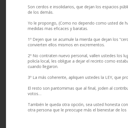
Son cerdos e insolidarios, que dejan los espacios púb
de los demás.
Yo le propongo, (Como no dependo como usted de ha
medidas mas eficaces y baratas.
1º Dejen que se acumule la mierda que dejan los “cerd
convierten ellos mismos en excrementos.
2º No contraten nuevo personal, vallen ustedes los lug
policía local, les obligue a dejar el recinto como estab
cuando llegaron.
3º La más coherente, apliquen ustedes la LEY, que pro
El resto son pantomimas que al final, joden al contri
votos…
También le queda otra opción, sea usted honesta con
otra persona que le preocupe más el bienestar de los 