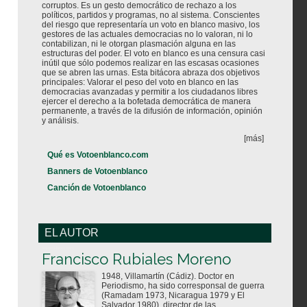
corruptos. Es un gesto democrático de rechazo a los
políticos, partidos y programas, no al sistema. Conscientes
del riesgo que representaría un voto en blanco masivo, los
gestores de las actuales democracias no lo valoran, ni lo
contabilizan, ni le otorgan plasmación alguna en las
estructuras del poder. El voto en blanco es una censura casi
inútil que sólo podemos realizar en las escasas ocasiones
que se abren las urnas. Esta bitácora abraza dos objetivos
principales: Valorar el peso del voto en blanco en las
democracias avanzadas y permitir a los ciudadanos libres
ejercer el derecho a la bofetada democrática de manera
permanente, a través de la difusión de información, opinión
y análisis.
[más]
Qué es Votoenblanco.com
Banners de Votoenblanco
Canción de Votoenblanco
EL AUTOR
Votoenblanco.com
Francisco Rubiales Moreno
1948, Villamartín (Cádiz). Doctor en
Periodismo, ha sido corresponsal de guerra
(Ramadam 1973, Nicaragua 1979 y El
Salvador 1980), director de las