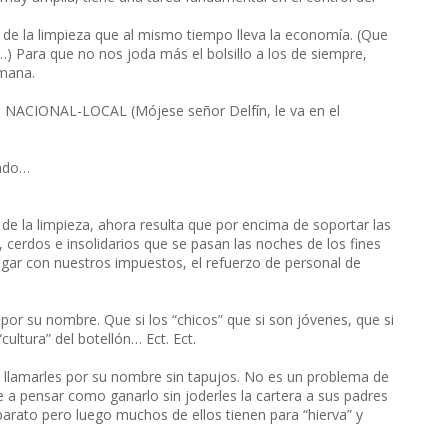
de la limpieza que al mismo tiempo lleva la economía. (Que
a…) Para que no nos joda más el bolsillo a los de siempre,
emana.
e la NACIONAL-LOCAL (Mójese señor Delfín, le va en el
ando…
a de la limpieza, ahora resulta que por encima de soportar las
 cerdos e insolidarios que se pasan las noches de los fines
ar con nuestros impuestos, el refuerzo de personal de
s por su nombre. Que si los “chicos” que si son jóvenes, que si
cultura” del botellón… Ect. Ect.
e llamarles por su nombre sin tapujos. No es un problema de
se a pensar como ganarlo sin joderles la cartera a sus padres
rato pero luego muchos de ellos tienen para “hierva” y