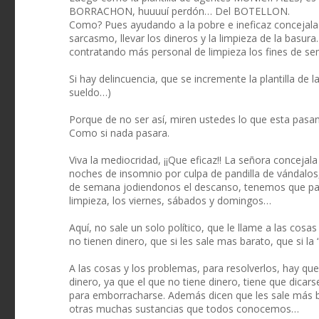
BORRACHON, huuuuí perdón… Del BOTELLON.
Como? Pues ayudando a la pobre e ineficaz concejala 
sarcasmo, llevar los dineros y la limpieza de la basur
contratando más personal de limpieza los fines de s
Si hay delincuencia, que se incremente la plantilla d
sueldo…)
Porque de no ser así, miren ustedes lo que esta pas
Como si nada pasara.
Viva la mediocridad, ¡¡Que eficaz!! La señora concejal
noches de insomnio por culpa de pandilla de vándalos,
de semana jodiendonos el descanso, tenemos que pag
limpieza, los viernes, sábados y domingos…
Aquí, no sale un solo político, que le llame a las cosa
no tienen dinero, que si les sale mas barato, que si la “
A las cosas y los problemas, para resolverlos, hay qu
dinero, ya que el que no tiene dinero, tiene que dicar
para emborracharse. Además dicen que les sale más ba
otras muchas sustancias que todos conocemos…