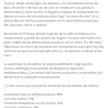
chorizo, elegir veinte tipos de alubias y ver estanterías llenas de
tipos de leche o de marcas de vino yo estaba en sus paraísos
demócratas y como mucho, si llegaba a tiempo al restaurante me
daban un vaso de vino para la cena. Digo “un vaso de vino” 20 cc.
que podía ser vermut, para tomarlo con lo que hubiese para ese
día, pescado, carne o alubias.
Recuerdo en Polonia, donde la gente de la calle entraba en los
restaurantes y pedía dos platos de “bigots. Porque solo había ese
plato. Hablo de las democracias paraísos en los años 70 y 80. Hace
falta tener un morro de arrastrar por el pavimento para que hoy día,
señores/as que han estado allí como yo, se atrevan a criticar a don
Paco.
La autoridad, la disciplina, la responsabilidad es algo que los
nuevos ideólogos han pintado de dictadura, represión,
antidemocrático. Con motivo del carnet por puntos un periódico (De
derechas) ha realizado esta encuesta:
“¿Cómo crees que se podrían disminuir los accidentes de tráfico?
Invirtiendo más en infraestructuras 48%
Con más multas 15%
Poniendo limitadores en los coches 32%
Con más campañas 2%”