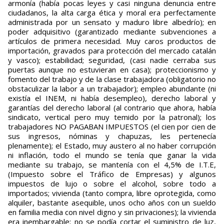
armonía (había pocas leyes y casi ninguna denuncia entre
ciudadanos, la alta carga ética y moral era perfectamente
administrada por un sensato y maduro libre albedrío); en
poder adquisitivo (garantizado mediante subvenciones a
artículos de primera necesidad. Muy caros productos de
importación, gravados para protección del mercado catalán
y vasco); estabilidad; seguridad, (casi nadie cerraba sus
puertas aunque no estuvieran en casa); proteccionismo y
fomento del trabajo y de la clase trabajadora (obligatorio no
obstaculizar la labor a un trabajador); empleo abundante (ni
existía el INEM, ni había desempleo), derecho laboral y
garantías del derecho laboral (al contrario que ahora, había
sindicato, vertical pero muy temido por la patronal); los
trabajadores NO PAGABAN IMPUESTOS (el cien por cien de
sus ingresos, nóminas y chapuzas, les pertenecía
plenamente); el Estado, muy austero al no haber corrupción
ni inflación, todo el mundo se tenía que ganar la vida
mediante su trabajo, se mantenía con el 4,5% de I.T.E,
(Impuesto sobre el Tráfico de Empresas) y algunos
impuestos de lujo o sobre el alcohol, sobre todo a
importados; vivienda (tanto compra, libre oprotegida, como
alquiler, bastante asequible, unos ocho años con un sueldo
en familia media con nivel digno y sin privaciones); la vivienda
era inembargable; no se podía cortar el suministro de luz,