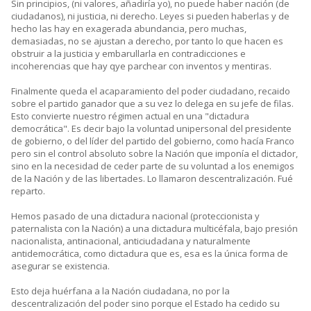
Sin principios, (ni valores, añadiría yo), no puede haber nación (de
ciudadanos), ni justicia, ni derecho. Leyes si pueden haberlas y de
hecho las hay en exagerada abundancia, pero muchas,
demasiadas, no se ajustan a derecho, por tanto lo que hacen es
obstruir a la justicia y embarullarla en contradicciones e
incoherencias que hay qye parchear con inventos y mentiras.
Finalmente queda el acaparamiento del poder ciudadano, recaido
sobre el partido ganador que a su vez lo delega en su jefe de filas.
Esto convierte nuestro régimen actual en una "dictadura
democrática". Es decir bajo la voluntad unipersonal del presidente
de gobierno, o del líder del partido del gobierno, como hacía Franco
pero sin el control absoluto sobre la Nación que imponía el dictador,
sino en la necesidad de ceder parte de su voluntad a los enemigos
de la Nación y de las libertades. Lo llamaron descentralización. Fué
reparto.
Hemos pasado de una dictadura nacional (proteccionista y
paternalista con la Nación) a una dictadura multicéfala, bajo presión
nacionalista, antinacional, anticiudadana y naturalmente
antidemocrática, como dictadura que es, esa es la única forma de
asegurar se existencia.
Esto deja huérfana a la Nación ciudadana, no por la
descentralización del poder sino porque el Estado ha cedido su