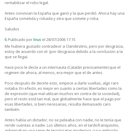
rentabilizar el robo legal.
Antes convivian la España que ganó y la que perdió. Ahora hay una
España sometida y robada y otra que somete y roba.
Saludos
Publicado por
el 28/07/2006 17:15
6.
linus
Me hubiera gustado contradecir a Clandestino, pero por desgracia,
estoy de acuerdo con el. (por desgracia debido a la conclusión a la
que se llega)
Hace poco le decía a un internauta (Catalán precisamente) que el
regimen de ahora, al menos, era mejor que el de antes.
Poco después de decirle esto, empece a darle vueltas, algo raro
notaba. En efecto, es mejor en cuanto a ciertas libertades como la
de expresión (que mal utilizan muchos en contra de la sociedad),
pero el resto está tan mal, que globalmente hace que el pago por
esas libertades, si bien necesarias, resulta demasiado caro
también.
Antes había un dictador, no se peleaba con nadie, no le tenía que
rendir cuentas a nadie. Los últimos años, en el tardofranquismo,
gobernaban una serie de tecnócratas modernos cuya ambición