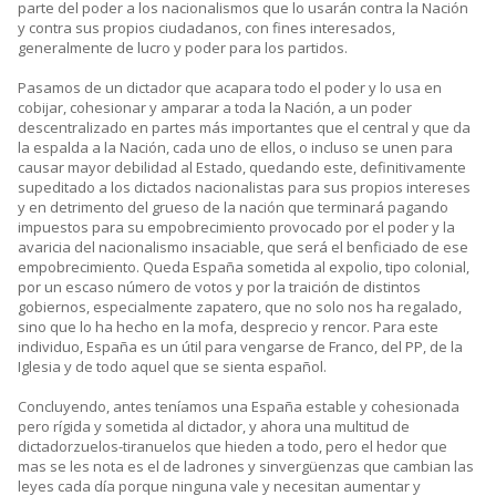
parte del poder a los nacionalismos que lo usarán contra la Nación
y contra sus propios ciudadanos, con fines interesados,
generalmente de lucro y poder para los partidos.
Pasamos de un dictador que acapara todo el poder y lo usa en
cobijar, cohesionar y amparar a toda la Nación, a un poder
descentralizado en partes más importantes que el central y que da
la espalda a la Nación, cada uno de ellos, o incluso se unen para
causar mayor debilidad al Estado, quedando este, definitivamente
supeditado a los dictados nacionalistas para sus propios intereses
y en detrimento del grueso de la nación que terminará pagando
impuestos para su empobrecimiento provocado por el poder y la
avaricia del nacionalismo insaciable, que será el benficiado de ese
empobrecimiento. Queda España sometida al expolio, tipo colonial,
por un escaso número de votos y por la traición de distintos
gobiernos, especialmente zapatero, que no solo nos ha regalado,
sino que lo ha hecho en la mofa, desprecio y rencor. Para este
individuo, España es un útil para vengarse de Franco, del PP, de la
Iglesia y de todo aquel que se sienta español.
Concluyendo, antes teníamos una España estable y cohesionada
pero rígida y sometida al dictador, y ahora una multitud de
dictadorzuelos-tiranuelos que hieden a todo, pero el hedor que
mas se les nota es el de ladrones y sinvergüenzas que cambian las
leyes cada día porque ninguna vale y necesitan aumentar y