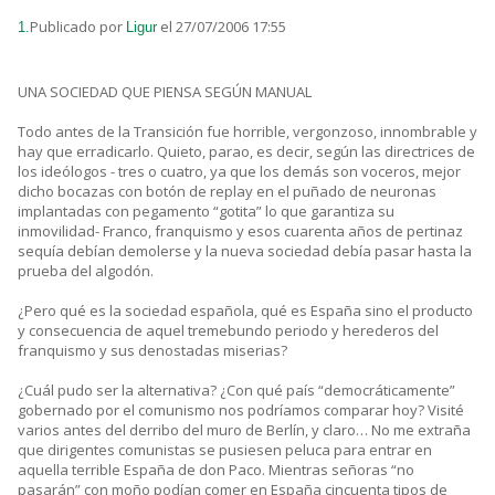
Publicado por
el 27/07/2006 17:55
1.
Ligur
UNA SOCIEDAD QUE PIENSA SEGÚN MANUAL
Todo antes de la Transición fue horrible, vergonzoso, innombrable y
hay que erradicarlo. Quieto, parao, es decir, según las directrices de
los ideólogos - tres o cuatro, ya que los demás son voceros, mejor
dicho bocazas con botón de replay en el puñado de neuronas
implantadas con pegamento “gotita” lo que garantiza su
inmovilidad- Franco, franquismo y esos cuarenta años de pertinaz
sequía debían demolerse y la nueva sociedad debía pasar hasta la
prueba del algodón.
¿Pero qué es la sociedad española, qué es España sino el producto
y consecuencia de aquel tremebundo periodo y herederos del
franquismo y sus denostadas miserias?
¿Cuál pudo ser la alternativa? ¿Con qué país “democráticamente”
gobernado por el comunismo nos podríamos comparar hoy? Visité
varios antes del derribo del muro de Berlín, y claro… No me extraña
que dirigentes comunistas se pusiesen peluca para entrar en
aquella terrible España de don Paco. Mientras señoras “no
pasarán” con moño podían comer en España cincuenta tipos de