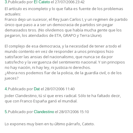
Publicado por
el 27/07/2006 23:42
3.
El Cateto
El artículo es incompleto y lo que falta es fuente de los problemas
actuales:
Franco dejo un sucesor, el Rey Juan Carlos I, y un regimen de partido
único que paso a a ser un democracia de partidos sin pegar
demasiados tiros. (No olvidemos que había mucha gente que los
pegaron, los atendados de ETA, GRAPO y Terra Lliure).
El complejo de esa democracia, y la necesidad de tener a todo el
mundo contento en vez de responder a unos principios hizo
satisfacer las ansias del nacionalismo, que nunca se da por
satisfecho y la verguenza del sentimiento nacional. Y sin principios
no hay nación, ni hay ley, ni justicia ni derechos.
¿Ahora nos podemos fiar de la policia, de la guardía civil, o de los
jueces?
Publicado por
el 28/07/2006 11:40
4.
Dat
Joder Clandestino, tú sí que eres radical. Sólo te ha faltado decir,
que con Franco España ganó el mundial.
Publicado por
el 28/07/2006 15:10
5.
Clandestino
Lo expones muy bien en tu último párrafo, Cateto.