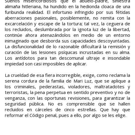
Sueños misericordiosos que el abuelo-padre, siniestra
alimaña hitleriana, ha hundido en la hedionda cloaca de una
furibunda realidad. El infortunio infringido por sus fétidas
aberraciones pasionales, posiblemente, no remita con la
excarcelación y escape de la tortura; tal vez, la ceguera de
los recluidos, deslumbrada por la ignota luz de la libertad,
continúe ahora atenazándolos en medio de un entorno
inimaginado que desborda sus capacidades descoyuntadas.
La disfuncionalidad de lo razonable dificultará la remisión y
curación de las lesiones psíquicas incrustadas en su alma.
Los antídotos para tan descomunal ultraje e insondable
impiedad son casi imposibles de aplicar.
La crueldad de esa fiera incorregible, exige, como reclama la
serena cordura de la familia de Mari Luz, que se aplique a
los criminales, pederastas, violadores, maltratadotes y
terroristas, la pena perpetua en sentido preventivo y no de
venganza, con las oportunas revisiones, para garantizar la
seguridad pública. No es comprensible que se hallen
recluidos en cárceles de cinco estrellas. Que hay que
reformar el Código penal, pues a ello, por algo se les elige.