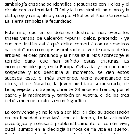
simbología cristiana se identifica a Jesucristo con Helios y el
círculo con la eternidad. El Sol y la Luna simbolizan el oro y la
plata, rey y reina, alma y cuerpo. El Sol es el Padre Universal.
La Tierra simboliza la fecundidad.
Este niño, que en su doloroso destrozo, nos evoca los
tristes versos de Calderón: “Apurar, cielos, pretendo, / ya
que me tratáis así / qué delito cometí / contra vosotros
naciendo”, mira con ojos asombrados el verde ramaje de los
árboles, el cielo profundo y la brisa azul. Nos sobrecoge el
terrible daño que han sufrido estas criaturas. Es
incomprensible que, en la Europa Civilizada, y sin que nadie
sospeche y los descubra al momento, se den estos
sucesos; este, el más tremendo, viene acompañado de
otros, el de Natacha, la joven austriaca secuestrada, de
Lidia, vejada y ultrajada, durante 28 años en Francia, por el
padre y la madrastra y, también en Austria, el de los tres
bebés muertos ocultos en un frigorífico.
La convivencia ya no le va a ser fácil a Félix; su socialización
en profundidad desafiará, con el tiempo, toda actuación
psicológica y rehusará problemáticamente el común vivir,
quizá, sumido en la ideología barroca de “la vida es sueño”.