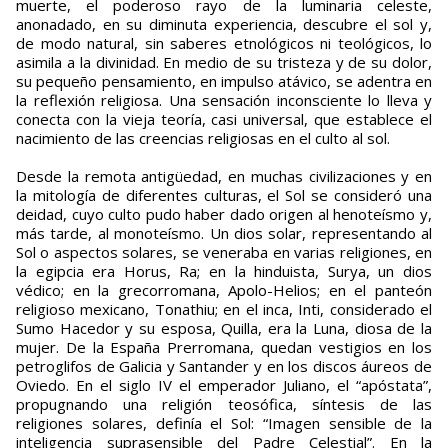
muerte, el poderoso rayo de la luminaria celeste,
anonadado, en su diminuta experiencia, descubre el sol y,
de modo natural, sin saberes etnológicos ni teológicos, lo
asimila a la divinidad. En medio de su tristeza y de su dolor,
su pequeño pensamiento, en impulso atávico, se adentra en
la reflexión religiosa. Una sensación inconsciente lo lleva y
conecta con la vieja teoría, casi universal, que establece el
nacimiento de las creencias religiosas en el culto al sol.
Desde la remota antigüedad, en muchas civilizaciones y en
la mitología de diferentes culturas, el Sol se consideró una
deidad, cuyo culto pudo haber dado origen al henoteísmo y,
más tarde, al monoteísmo. Un dios solar, representando al
Sol o aspectos solares, se veneraba en varias religiones, en
la egipcia era Horus, Ra; en la hinduista, Surya, un dios
védico; en la grecorromana, Apolo-Helios; en el panteón
religioso mexicano, Tonathiu; en el inca, Inti, considerado el
Sumo Hacedor y su esposa, Quilla, era la Luna, diosa de la
mujer. De la España Prerromana, quedan vestigios en los
petroglifos de Galicia y Santander y en los discos áureos de
Oviedo. En el siglo IV el emperador Juliano, el “apóstata”,
propugnando una religión teosófica, síntesis de las
religiones solares, definía el Sol: “Imagen sensible de la
inteligencia suprasensible del Padre Celestial”. En la