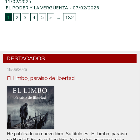
11/02/2025
EL PODER Y LA VERGÜENZA
- 07/02/2025
1
2
3
4
5
»
...
182
DESTACADOS
18/06/2026
El Limbo, paraíso de libertad
He publicado un nuevo libro. Su título es "El Limbo, paraíso
de libertad" Es mi octavo libro. Seis de los anteriores eran