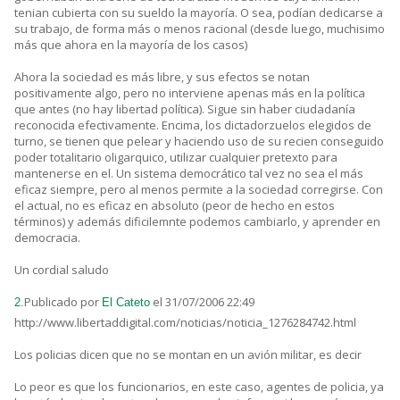
tenian cubierta con su sueldo la mayoría. O sea, podían dedicarse a
su trabajo, de forma más o menos racional (desde luego, muchisimo
más que ahora en la mayoría de los casos)
Ahora la sociedad es más libre, y sus efectos se notan
positivamente algo, pero no interviene apenas más en la política
que antes (no hay libertad política). Sigue sin haber ciudadanía
reconocida efectivamente. Encima, los dictadorzuelos elegidos de
turno, se tienen que pelear y haciendo uso de su recien conseguido
poder totalitario oligarquico, utilizar cualquier pretexto para
mantenerse en el. Un sistema democrático tal vez no sea el más
eficaz siempre, pero al menos permite a la sociedad corregirse. Con
el actual, no es eficaz en absoluto (peor de hecho en estos
términos) y además dificilemnte podemos cambiarlo, y aprender en
democracia.
Un cordial saludo
Publicado por
el 31/07/2006 22:49
2.
El Cateto
http://www.libertaddigital.com/noticias/noticia_1276284742.html
Los policias dicen que no se montan en un avión militar, es decir
Lo peor es que los funcionarios, en este caso, agentes de policia, ya