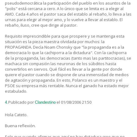
pseudodemocrática la participación del pueblo en los asuntos de la
"polis" está cercana a cero. A lo único que se limita es a elegir al
AMO. Cada 4 años el pastor saca del establo al rebaño, lo lleva a las
urnas para elegir al mejor amo, y lo vuelve a llevar al establo. El
rebaño, iluso, cree que dirige al pastor.
Requisito imprescindible para que prospere y se mantenga esta
situación es la pieza maestra olvidada por muchos: la
PROPAGANDA. Decía Noam Chonsky que "la propaganda es a la
democracia lo que la cachiporra a la dictadura". Con la cachiporra
de la propaganda, las democracias (tanto mas las partitocracias), se
machaca sin compasión las neuronas de los súbditos hasta
convertirlos en siervos. Qué fácil es llevar a la gente por donde
quiere el pastor cuando se dispone de una inmensidad de medios
de agitación y propaganda. En esto, Polanco es un maestro y el
PSOE su empresa más rentable. Nunca el ganado ha estado mejor
estabulado.
Publicado por
el 01/08/2006 21:50
4.
Clandestino
Hola Cateto.
Buena reflexión.
Solo que cuando afirmas que aquí no hay dictadura creo que no