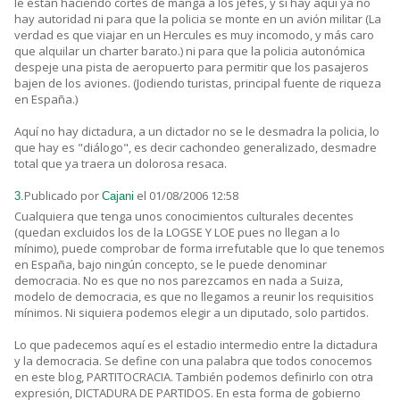
le están haciendo cortes de manga a los jefes, y si hay aquí ya no
hay autoridad ni para que la policia se monte en un avión militar (La
verdad es que viajar en un Hercules es muy incomodo, y más caro
que alquilar un charter barato.) ni para que la policia autonómica
despeje una pista de aeropuerto para permitir que los pasajeros
bajen de los aviones. (Jodiendo turistas, principal fuente de riqueza
en España.)
Aquí no hay dictadura, a un dictador no se le desmadra la policia, lo
que hay es "diálogo", es decir cachondeo generalizado, desmadre
total que ya traera un dolorosa resaca.
Publicado por
el 01/08/2006 12:58
3.
Cajani
Cualquiera que tenga unos conocimientos culturales decentes
(quedan excluidos los de la LOGSE Y LOE pues no llegan a lo
mínimo), puede comprobar de forma irrefutable que lo que tenemos
en España, bajo ningún concepto, se le puede denominar
democracia. No es que no nos parezcamos en nada a Suiza,
modelo de democracia, es que no llegamos a reunir los requisitios
mínimos. Ni siquiera podemos elegir a un diputado, solo partidos.
Lo que padecemos aquí es el estadio intermedio entre la dictadura
y la democracia. Se define con una palabra que todos conocemos
en este blog, PARTITOCRACIA. También podemos definirlo con otra
expresión, DICTADURA DE PARTIDOS. En esta forma de gobierno