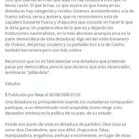
llevas razón. Sí que la hay. Lo que ocurre es que hasta en las
dictaduras hay categorías y niveles. Estamos acostumbrados a la de
Franco sobria, seria y austera, que no reconocemos esta de
zapatero bastante hueca y chapucera que consiste en hacer lo que
le dá la gana, sin pajolera idea de lo que es y dejando las
instituciones nacionalistas, en la más absoluta anarquía (esa es la
parte democrática de esta dictadura). Algo así del estilo bananero
de Chávez, del jersey cocalero y su portador Evo o la de Castro,
también bervenera pero con más solera.
Reconozco que no es fácil detectar una dictadura que pretende
pasar por democrática, pero tú que observo que eres observador,
terminarás "pillándola".
Saludos
Publicado por
el 02/08/2006 01:29
5.
linus
Una dictadura es prinicpalemte cuando los ciudadanos nompueden
participar, a un determinado nivel aceptable (como elegir a los
diputados minímo) en la política de su pais, de su estado.
Desde ese punto de vista es dictadura de partidos. Otra cosa es
como dice Clandestino, que sea débil, chapucera, falaz,
manipuladora, engañosa, ineficaz e incoherente, en lugar de otras