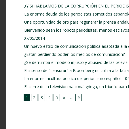
¿Y SI HABLAMOS DE LA CORRUPCIÓN EN EL PERIODI
La enorme deuda de los periodistas sometidos españole
Una oportunidad de oro para regenerar la prensa andal
Bienvenido sean los robots periodistas, menos esclavos
07/05/2014
Un nuevo estilo de comunicación política adaptada a la
¿Están perdiendo poder los medios de comunicación?
-
¿Se derrumba el modelo injusto y abusivo de las televi
El intento de "censurar" a Bloomberg ridiculiza a la fal
La enorme incultura política del periodismo español
- 0
El cierre de la televisión nacional griega, un triunfo par
1
2
3
4
5
»
...
9