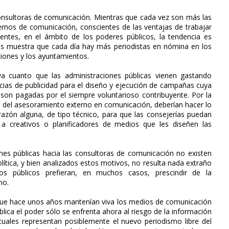
consultoras de comunicación. Mientras que cada vez son más las
ernos de comunicación, conscientes de las ventajas de trabajar
entes, en el ámbito de los poderes públicos, la tendencia es
 nos muestra que cada día hay más periodistas en nómina en los
aciones y los ayuntamientos.
va cuanto que las administraciones públicas vienen gastando
ncias de publicidad para el diseño y ejecución de campañas cuya
e son pagadas por el siempre voluntarioso contribuyente. Por la
n del asesoramiento externo en comunicación, deberían hacer lo
razón alguna, de tipo técnico, para que las consejerías puedan
a creativos o planificadores de medios que les diseñen las
ones públicas hacia las consultoras de comunicación no existen
lítica, y bien analizados estos motivos, no resulta nada extraño
s públicos prefieran, en muchos casos, prescindir de la
no.
e que hace unos años mantenían viva los medios de comunicación
blica el poder sólo se enfrenta ahora al riesgo de la información
uales representan posiblemente el nuevo periodismo libre del