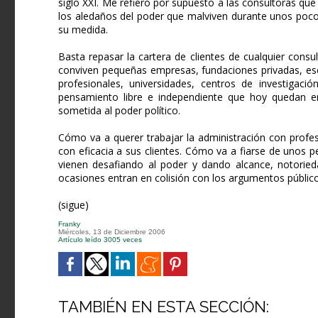
siglo XXI. Me refiero por supuesto a las consultoras 
los aledaños del poder que malviven durante unos poco
su medida.
Basta repasar la cartera de clientes de cualquier consul
conviven pequeñas empresas, fundaciones privadas, esc
profesionales, universidades, centros de investigació
pensamiento libre e independiente que hoy quedan 
sometida al poder político.
Cómo va a querer trabajar la administración con profesi
con eficacia a sus clientes. Cómo va a fiarse de unos per
vienen desafiando al poder y dando alcance, notoried
ocasiones entran en colisión con los argumentos público
(sigue)
Franky
Miércoles, 13 de Diciembre 2006
Artículo leído 3005 veces
TAMBIÉN EN ESTA SECCIÓN: