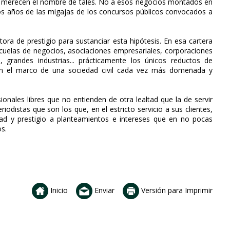
que merecen el nombre de tales. No a esos negocios montados en
s años de las migajas de los concursos públicos convocados a
tora de prestigio para sustanciar esta hipótesis. En esa cartera
uelas de negocios, asociaciones empresariales, corporaciones
n, grandes industrias... prácticamente los únicos reductos de
en el marco de una sociedad civil cada vez más domeñada y
onales libres que no entienden de otra lealtad que la de servir
iodistas que son los que, en el estricto servicio a sus clientes,
ad y prestigio a planteamientos e intereses que en no pocas
s.
Inicio
Enviar
Versión para Imprimir