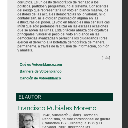
corruptos. Es un gesto democrático de rechazo a los
políticos, partidos y programas, no al sistema. Conscientes
del riesgo que representaría un voto en blanco masivo, los
gestores de las actuales democracias no lo valoran, ni lo
contabilizan, ni le otorgan plasmación alguna en las
estructuras del poder. El voto en blanco es una censura casi
inútil que sólo podemos realizar en las escasas ocasiones
que se abren las urnas. Esta bitácora abraza dos objetivos
principales: Valorar el peso del voto en blanco en las
democracias avanzadas y permitir a los ciudadanos libres
ejercer el derecho a la bofetada democrática de manera
permanente, a través de la difusión de información, opinión
y análisis.
[más]
Qué es Votoenblanco.com
Banners de Votoenblanco
Canción de Votoenblanco
EL AUTOR
Votoenblanco.com
Francisco Rubiales Moreno
1948, Villamartín (Cádiz). Doctor en
Periodismo, ha sido corresponsal de guerra
(Ramadam 1973, Nicaragua 1979 y El
Salvador 1980), director de las