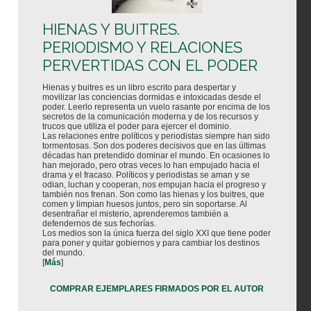
HIENAS Y BUITRES.
PERIODISMO Y RELACIONES
PERVERTIDAS CON EL PODER
Hienas y buitres es un libro escrito para despertar y
movilizar las conciencias dormidas e intoxicadas desde el
poder. Leerlo representa un vuelo rasante por encima de los
secretos de la comunicación moderna y de los recursos y
trucos que utiliza el poder para ejercer el dominio.
Las relaciones entre políticos y periodistas siempre han sido
tormentosas. Son dos poderes decisivos que en las últimas
décadas han pretendido dominar el mundo. En ocasiones lo
han mejorado, pero otras veces lo han empujado hacia el
drama y el fracaso. Políticos y periodistas se aman y se
odian, luchan y cooperan, nos empujan hacia el progreso y
también nos frenan. Son como las hienas y los buitres, que
comen y limpian huesos juntos, pero sin soportarse. Al
desentrañar el misterio, aprenderemos también a
defendernos de sus fechorías.
Los medios son la única fuerza del siglo XXI que tiene poder
para poner y quitar gobiernos y para cambiar los destinos
del mundo.
[
Más
]
COMPRAR EJEMPLARES FIRMADOS POR EL AUTOR