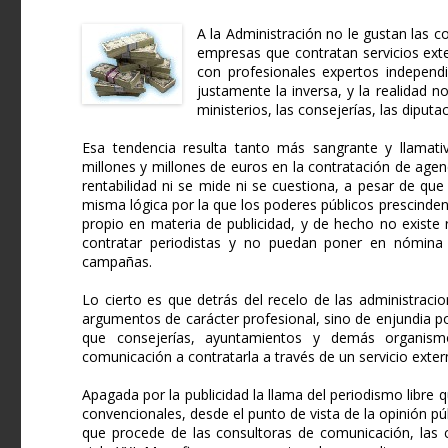
A la Administración no le gustan las 
empresas que contratan servicios ext
con profesionales expertos independi
justamente la inversa, y la realidad
ministerios, las consejerías, las diput
Esa tendencia resulta tanto más sangrante y llamati
millones y millones de euros en la contratación de age
rentabilidad ni se mide ni se cuestiona, a pesar de qu
misma lógica por la que los poderes públicos prescinde
propio en materia de publicidad, y de hecho no existe 
contratar periodistas y no puedan poner en nómina 
campañas.
Lo cierto es que detrás del recelo de las administraci
argumentos de carácter profesional, sino de enjundia po
que consejerías, ayuntamientos y demás organismo
comunicación a contratarla a través de un servicio exter
Apagada por la publicidad la llama del periodismo libr
convencionales, desde el punto de vista de la opinión pú
que procede de las consultoras de comunicación, las c