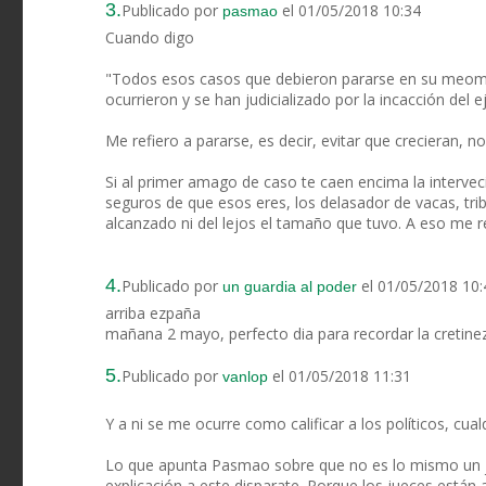
3.
Publicado por
el 01/05/2018 10:34
pasmao
Cuando digo
"Todos esos casos que debieron pararse en su meomen
ocurrieron y se han judicializado por la incacción del e
Me refiero a pararse, es decir, evitar que crecieran, no
Si al primer amago de caso te caen encima la interve
seguros de que esos eres, los delasador de vacas, tribu
alcanzado ni del lejos el tamaño que tuvo. A eso me re
4.
Publicado por
el 01/05/2018 10:
un guardia al poder
arriba ezpaña
mañana 2 mayo, perfecto dia para recordar la cretinez
5.
Publicado por
el 01/05/2018 11:31
vanlop
Y a ni se me ocurre como calificar a los políticos, cua
Lo que apunta Pasmao sobre que no es lo mismo un j
explicación a este disparate. Porque los jueces están 