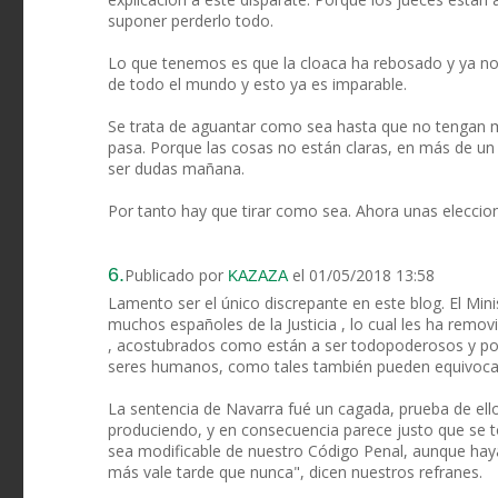
suponer perderlo todo.
Lo que tenemos es que la cloaca ha rebosado y ya n
de todo el mundo y esto ya es imparable.
Se trata de aguantar como sea hasta que no tengan m
pasa. Porque las cosas no están claras, en más de u
ser dudas mañana.
Por tanto hay que tirar como sea. Ahora unas eleccion
6.
Publicado por
el 01/05/2018 13:58
KAZAZA
Lamento ser el único discrepante en este blog. El Mi
muchos españoles de la Justicia , lo cual les ha remo
, acostubrados como están a ser todopoderosos y po
seres humanos, como tales también pueden equivocars
La sentencia de Navarra fué un cagada, prueba de ello
produciendo, y en consecuencia parece justo que se 
sea modificable de nuestro Código Penal, aunque haya 
más vale tarde que nunca", dicen nuestros refranes.