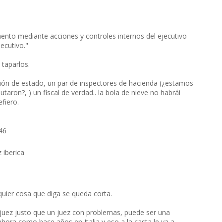
to mediante acciones y controles internos del ejecutivo
jecutivo."
 taparlos.
ción de estado, un par de inspectores de hacienda (¿estamos
taron?, ) un fiscal de verdad.. la bola de nieve no habrái
fiero.
46
 iberica
lquier cosa que diga se queda corta.
uez justo que un juez con problemas, puede ser una
ahora como hace años en Italia y eso a la casta le va a