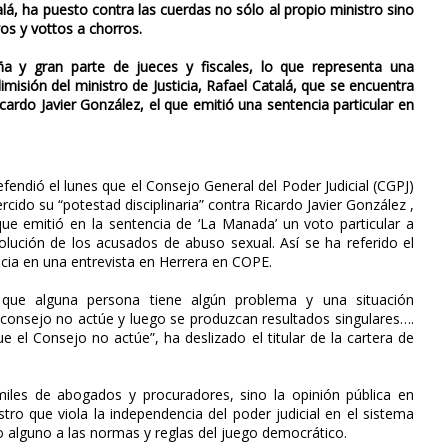
alá, ha puesto contra las cuerdas no sólo al propio ministro sino
os y vottos a chorros.
ña y gran parte de jueces y fiscales, lo que representa una
misión del ministro de Justicia, Rafael Catalá, que se encuentra
icardo Javier González, el que emitió una sentencia particular en
efendió el lunes que el Consejo General del Poder Judicial (CGPJ)
rcido su “potestad disciplinaria” contra Ricardo Javier González ,
ue emitió en la sentencia de ‘La Manada’ un voto particular a
olución de los acusados de abuso sexual. Así se ha referido el
ticia en una entrevista en Herrera en COPE.
que alguna persona tiene algún problema y una situación
l consejo no actúe y luego se produzcan resultados singulares….
 el Consejo no actúe”, ha deslizado el titular de la cartera de
iles de abogados y procuradores, sino la opinión pública en
tro que viola la independencia del poder judicial en el sistema
 alguno a las normas y reglas del juego democrático.