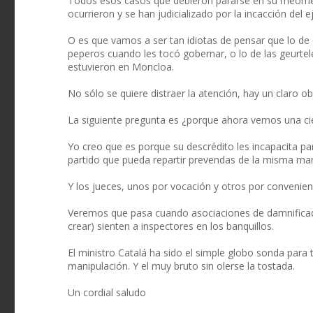
Todos esos casos que debieron pararse en su meoment
ocurrieron y se han judicializado por la incacción del e
O es que vamos a ser tan idiotas de pensar que lo de
peperos cuando les tocó gobernar, o lo de las geurtel
estuvieron en Moncloa.
No sólo se quiere distraer la atención, hay un claro obj
La siguiente pregunta es ¿porque ahora vemos una cie
Yo creo que es porque su descrédito les incapacita p
partido que pueda repartir prevendas de la misma man
Y los jueces, unos por vocación y otros por convenien
Veremos que pasa cuando asociaciones de damnificado
crear) sienten a inspectores en los banquillos.
El ministro Catalá ha sido el simple globo sonda para 
manipulación. Y el muy bruto sin olerse la tostada.
Un cordial saludo