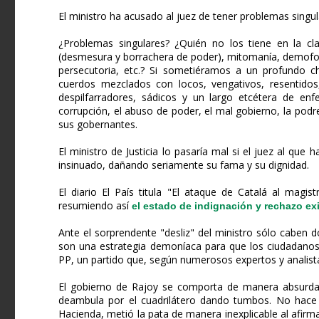
El ministro ha acusado al juez de tener problemas singul
¿Problemas singulares? ¿Quién no los tiene en la cl
(desmesura y borrachera de poder), mitomanía, demofobi
persecutoria, etc.? Si sometiéramos a un profundo c
cuerdos mezclados con locos, vengativos, resentidos, 
despilfarradores, sádicos y un largo etcétera de enf
corrupción, el abuso de poder, el mal gobierno, la podr
sus gobernantes.
El ministro de Justicia lo pasaría mal si el juez al que
insinuado, dañando seriamente su fama y su dignidad.
El diario El País titula "El ataque de Catalá al magi
resumiendo así
el estado de indignación y rechazo ex
Ante el sorprendente "desliz" del ministro sólo caben d
son una estrategia demoníaca para que los ciudadanos
PP, un partido que, según numerosos expertos y analist
El gobierno de Rajoy se comporta de manera absurda
deambula por el cuadrilátero dando tumbos. No hace m
Hacienda, metió la pata de manera inexplicable al afirm