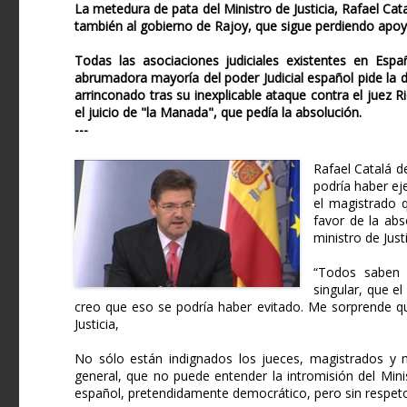
La metedura de pata del Ministro de Justicia, Rafael Cat
también al gobierno de Rajoy, que sigue perdiendo apoy
Todas las asociaciones judiciales existentes en Espa
abrumadora mayoría del poder Judicial español pide la di
arrinconado tras su inexplicable ataque contra el juez R
el juicio de "la Manada", que pedía la absolución.
---
Rafael Catalá d
podría haber eje
el magistrado q
favor de la abs
ministro de Jus
“Todos saben 
singular, que e
creo que eso se podría haber evitado. Me sorprende que
Justicia,
No sólo están indignados los jueces, magistrados y m
general, que no puede entender la intromisión del Minis
español, pretendidamente democrático, pero sin respeto