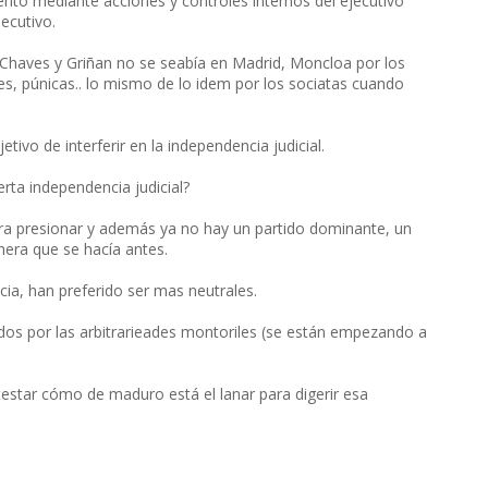
o mediante acciones y controles internos del ejecutivo
jecutivo.
 Chaves y Griñan no se seabía en Madrid, Moncloa por los
es, púnicas.. lo mismo de lo idem por los sociatas cuando
etivo de interferir en la independencia judicial.
rta independencia judicial?
ara presionar y además ya no hay un partido dominante, un
era que se hacía antes.
cia, han preferido ser mas neutrales.
s por las arbitrarieades montoriles (se están empezando a
testar cómo de maduro está el lanar para digerir esa