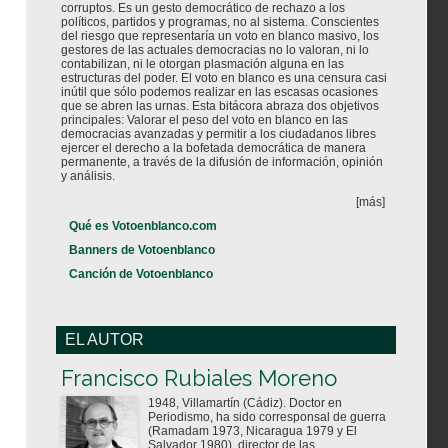
corruptos. Es un gesto democrático de rechazo a los
políticos, partidos y programas, no al sistema. Conscientes
del riesgo que representaría un voto en blanco masivo, los
gestores de las actuales democracias no lo valoran, ni lo
contabilizan, ni le otorgan plasmación alguna en las
estructuras del poder. El voto en blanco es una censura casi
inútil que sólo podemos realizar en las escasas ocasiones
que se abren las urnas. Esta bitácora abraza dos objetivos
principales: Valorar el peso del voto en blanco en las
democracias avanzadas y permitir a los ciudadanos libres
ejercer el derecho a la bofetada democrática de manera
permanente, a través de la difusión de información, opinión
y análisis.
[más]
Qué es Votoenblanco.com
Banners de Votoenblanco
Canción de Votoenblanco
EL AUTOR
Votoenblanco.com
Francisco Rubiales Moreno
1948, Villamartín (Cádiz). Doctor en
Periodismo, ha sido corresponsal de guerra
(Ramadam 1973, Nicaragua 1979 y El
Salvador 1980), director de las