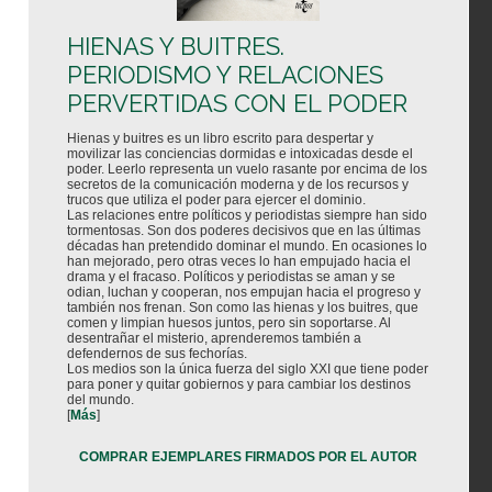
HIENAS Y BUITRES.
PERIODISMO Y RELACIONES
PERVERTIDAS CON EL PODER
Hienas y buitres es un libro escrito para despertar y
movilizar las conciencias dormidas e intoxicadas desde el
poder. Leerlo representa un vuelo rasante por encima de los
secretos de la comunicación moderna y de los recursos y
trucos que utiliza el poder para ejercer el dominio.
Las relaciones entre políticos y periodistas siempre han sido
tormentosas. Son dos poderes decisivos que en las últimas
décadas han pretendido dominar el mundo. En ocasiones lo
han mejorado, pero otras veces lo han empujado hacia el
drama y el fracaso. Políticos y periodistas se aman y se
odian, luchan y cooperan, nos empujan hacia el progreso y
también nos frenan. Son como las hienas y los buitres, que
comen y limpian huesos juntos, pero sin soportarse. Al
desentrañar el misterio, aprenderemos también a
defendernos de sus fechorías.
Los medios son la única fuerza del siglo XXI que tiene poder
para poner y quitar gobiernos y para cambiar los destinos
del mundo.
[
Más
]
COMPRAR EJEMPLARES FIRMADOS POR EL AUTOR