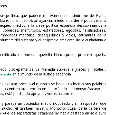
ares.
ase política, que padece masivamente el síndrome de Hybris
a (odio al pueblo), arrogancia, miedo a perder el poder, manía
hequeo médico a la clase política española descubriríamos a
cobardes, mentirosos, estafadores, egoístas, falsificadores,
ermedades mentales, desequilibrios y vicios, causantes de la
edumbre del sistema y el desprecio creciente de la ciudadanía a
 ha criticado le pone una querella. Nunca podría probar lo que ha
strado discrepante de La Manada subleva a jueces y fiscales",
en el mundo de la Justicia española.
istente
os explicaciones: o el ministro se ha vuelto loco o sus palabras
 no centren su atención en el profundo e inmenso fracaso del
as, está perdiendo apoyos y votos a chorros.
 y parece un boxeador medio noqueado y sin respuesta, que
ucho, el también ministro Montoro, titular de la cartera de
ar que los separatistas catalanes no había gastado un sólo euro