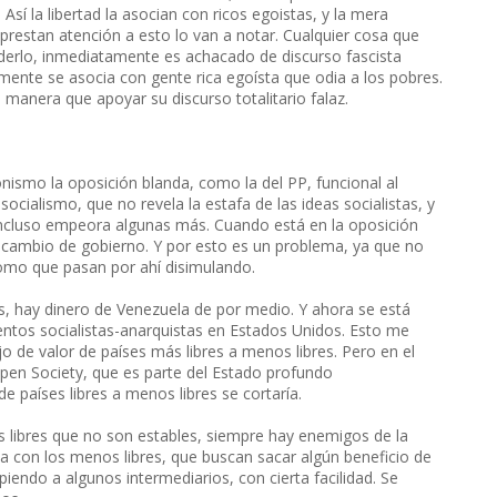
í la libertad la asocian con ricos egoistas, y la mera
i prestan atención a esto lo van a notar. Cualquier cosa que
derlo, inmediatamente es achacado de discurso fascista
tamente se asocia con gente rica egoísta que odia a los pobres.
manera que apoyar su discurso totalitario falaz.
onismo la oposición blanda, como la del PP, funcional al
socialismo, que no revela la estafa de las ideas socialistas, y
ncluso empeora algunas más. Cuando está en la oposición
 cambio de gobierno. Y por esto es un problema, ya que no
como que pasan por ahí disimulando.
 hay dinero de Venezuela de por medio. Y ahora se está
ntos socialistas-anarquistas en Estados Unidos. Esto me
jo de valor de países más libres a menos libres. Pero en el
Open Society, que es parte del Estado profundo
e países libres a menos libres se cortaría.
s libres que no son estables, siempre hay enemigos de la
ta con los menos libres, que buscan sacar algún beneficio de
piendo a algunos intermediarios, con cierta facilidad. Se