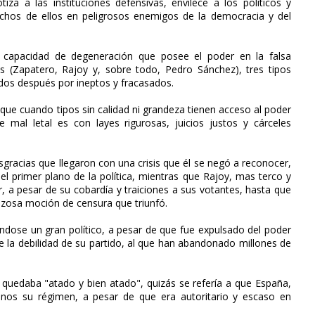
tiza a las instituciones defensivas, envilece a los políticos y
chos de ellos en peligrosos enemigos de la democracia y del
 capacidad de degeneración que posee el poder en la falsa
s (Zapatero, Rajoy y, sobre todo, Pedro Sánchez), tres tipos
ados después por ineptos y fracasados.
ue cuando tipos sin calidad ni grandeza tienen acceso al poder
mal letal es con layes rigurosas, juicios justos y cárceles
sgracias que llegaron con una crisis que él se negó a reconocer,
l primer plano de la política, mientras que Rajoy, mas terco y
r, a pesar de su cobardía y traiciones a sus votantes, hasta que
nzosa moción de censura que triunfó.
ándose un gran político, a pesar de que fue expulsado del poder
de la debilidad de su partido, al que han abandonado millones de
 quedaba "atado y bien atado", quizás se refería a que España,
nos su régimen, a pesar de que era autoritario y escaso en