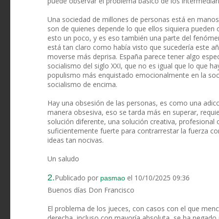
puede observar el problema básico de los intermediar
Una sociedad de millones de personas está en manos d
son de quienes depende lo que ellos siquiera pueden
esto un poco, y es eso también una parte del fenóme
está tan claro como había visto que sucedería este a
moverse más deprisa. España parece tener algo especia
socialismo del siglo XXI, que no es igual que lo que h
populismo más enquistado emocionalmente en la socied
socialismo de encima.
Hay una obsesión de las personas, es como una adicció
manera obsesiva, eso se tarda más en superar, requie
solución diferente, una solución creativa, profesional
suficientemente fuerte para contrarrestar la fuerza c
ideas tan nocivas.
Un saludo
2.
Publicado por
el 10/10/2025 09:36
pasmao
Buenos días Don Francisco
El problema de los jueces, con casos con el que men
derecha, incluso con mayoría absoluta, se ha negado 