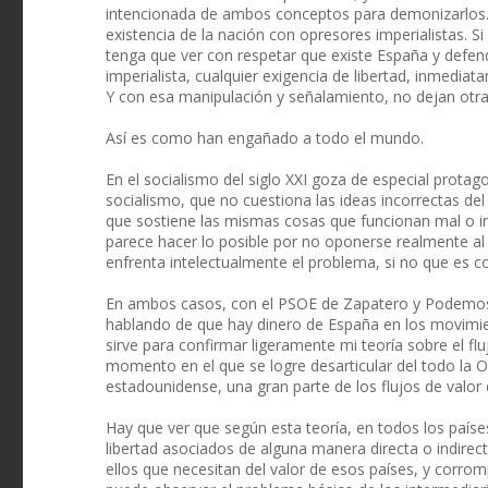
intencionada de ambos conceptos para demonizarlos. As
existencia de la nación con opresores imperialistas. S
tenga que ver con respetar que existe España y defen
imperialista, cualquier exigencia de libertad, inmedia
Y con esa manipulación y señalamiento, no dejan otra 
Así es como han engañado a todo el mundo.
En el socialismo del siglo XXI goza de especial protag
socialismo, que no cuestiona las ideas incorrectas del 
que sostiene las mismas cosas que funcionan mal o i
parece hacer lo posible por no oponerse realmente al
enfrenta intelectualmente el problema, si no que es 
En ambos casos, con el PSOE de Zapatero y Podemos,
hablando de que hay dinero de España en los movimie
sirve para confirmar ligeramente mi teoría sobre el flu
momento en el que se logre desarticular del todo la 
estadounidense, una gran parte de los flujos de valor d
Hay que ver que según esta teoría, en todos los paíse
libertad asociados de alguna manera directa o indirec
ellos que necesitan del valor de esos países, y corrom