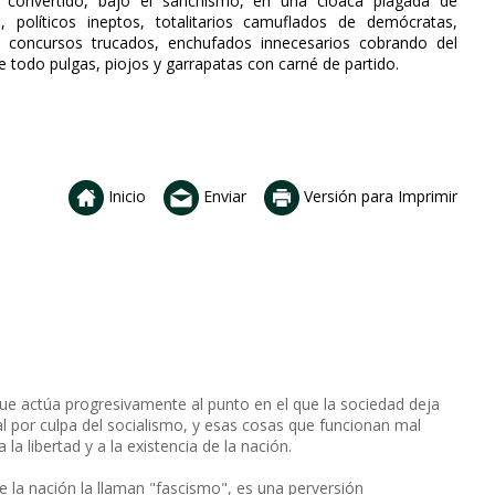
ha convertido, bajo el sanchismo, en una cloaca plagada de
s, políticos ineptos, totalitarios camuflados de demócratas,
, concursos trucados, enchufados innecesarios cobrando del
re todo pulgas, piojos y garrapatas con carné de partido.
Inicio
Enviar
Versión para Imprimir
 que actúa progresivamente al punto en el que la sociedad deja
 por culpa del socialismo, y esas cosas que funcionan mal
a libertad y a la existencia de la nación.
 de la nación la llaman "fascismo", es una perversión