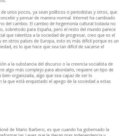
ios.
e unos pocos, ya sean políticos o periodistas y otros, que
 concebir y pensar de manera normal. Internet ha cambiado
no del cambio. El cambio de hegemonía cultural todavía no
ño, sobretodo para España, pero el resto del mundo parece
l que ralentiza a la sociedad de progresar, creo que es el
ay en otros países de Europa, esto es más difícil porque es un
ad, es lo que hace que sea tan difícil de sacarse el
n a la substancia del discurso o la creencia socialista de
re algo más complejo para abordarlo, requiere un tipo de
 o bien organizada, algo que sea capaz de ser lo
on la que está enquistado el apego de la sociedad a estas
cioné de Mario Barbero, es que cuando ha gobernado la
reformar las Leyes que le dieran mas independencia y