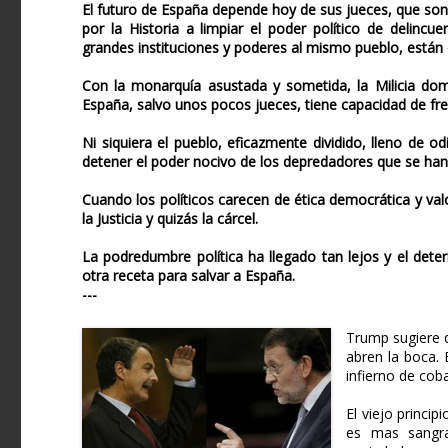
El futuro de España depende hoy de sus jueces, que son
por la Historia a limpiar el poder político de delinc
grandes instituciones y poderes al mismo pueblo, están 
Con la monarquía asustada y sometida, la Milicia domes
España, salvo unos pocos jueces, tiene capacidad de fren
Ni siquiera el pueblo, eficazmente dividido, lleno de o
detener el poder nocivo de los depredadores que se ha
Cuando los políticos carecen de ética democrática y valo
la Justicia y quizás la cárcel.
La podredumbre política ha llegado tan lejos y el dete
otra receta para salvar a España.
---
Trump sugiere q
abren la boca. 
infierno de cob
El viejo princi
es mas sangra