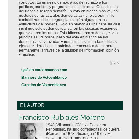
corruptos. Es un gesto democrático de rechazo a los
políticos, partidos y programas, no al sistema. Conscientes
del riesgo que representaría un voto en blanco masivo, los
gestores de las actuales democracias no lo valoran, ni lo
contabilizan, ni le otorgan plasmación alguna en las
estructuras del poder. El voto en blanco es una censura casi
inútil que sólo podemos realizar en las escasas ocasiones
que se abren las urnas. Esta bitácora abraza dos objetivos
principales: Valorar el peso del voto en blanco en las
democracias avanzadas y permitir a los ciudadanos libres
ejercer el derecho a la bofetada democrática de manera
permanente, a través de la difusión de información, opinión
y análisis.
[más]
Qué es Votoenblanco.com
Banners de Votoenblanco
Canción de Votoenblanco
EL AUTOR
Votoenblanco.com
Francisco Rubiales Moreno
1948, Villamartín (Cádiz). Doctor en
Periodismo, ha sido corresponsal de guerra
(Ramadam 1973, Nicaragua 1979 y El
Salvador 1980), director de las