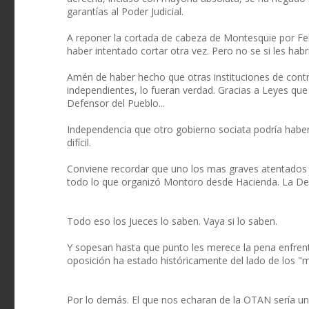
garantías al Poder Judicial.
A reponer la cortada de cabeza de Montesquie por Feli
haber intentado cortar otra vez. Pero no se si les habrí
Amén de haber hecho que otras instituciones de cont
independientes, lo fueran verdad. Gracias a Leyes que
Defensor del Pueblo...
Independencia que otro gobierno sociata podría haber
difícil.
Conviene recordar que uno los mas graves atentados c
todo lo que organizó Montoro desde Hacienda. La Dec
Todo eso los Jueces lo saben. Vaya si lo saben.
Y sopesan hasta que punto les merece la pena enfrenta
oposición ha estado históricamente del lado de los "
Por lo demás. El que nos echaran de la OTAN sería un