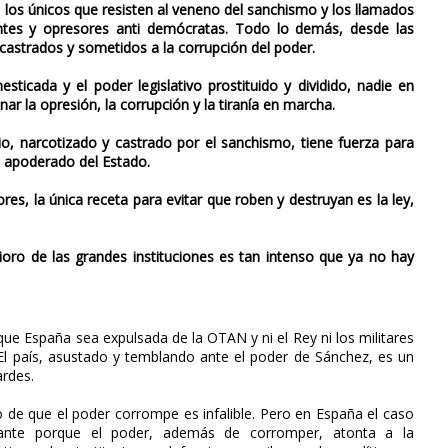
 los únicos que resisten al veneno del sanchismo y los llamados
uentes y opresores anti demócratas. Todo lo demás, desde las
castrados y sometidos a la corrupción del poder.
ticada y el poder legislativo prostituido y dividido, nadie en
ar la opresión, la corrupción y la tiranía en marcha.
dio, narcotizado y castrado por el sanchismo, tiene fuerza para
n apoderado del Estado.
res, la única receta para evitar que roben y destruyan es la ley,
rioro de las grandes instituciones es tan intenso que ya no hay
ue España sea expulsada de la OTAN y ni el Rey ni los militares
El país, asustado y temblando ante el poder de Sánchez, es un
ardes.
pio de que el poder corrompe es infalible. Pero en España el caso
nte porque el poder, además de corromper, atonta a la