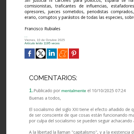
Sin Justicia ni cárceles para políticos, España se 
comisionistas, traficantes de influencias, estafadore
opresores, jueces sometidos, periodistas comprados
erario, corruptos y parásitos de todas las especies, sob
Francisco Rubiales
- -
Viernes, 10 de Octubre 2025
Artículo leído 1195 veces
COMENTARIOS:
1.
Publicado por
el 10/10/2025 07:24
mentalmente
Buenas a todos,
El socialismo del siglo XXI tiene el efecto añadido de
de ser consciente de que cosas están funcionando mal
por culpa del socialismo se pueden seguir achacando a l
A la libertad la llaman "capitalismo", y a la existencia