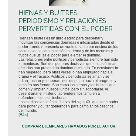
HIENAS Y BUITRES.
PERIODISMO Y RELACIONES
PERVERTIDAS CON EL PODER
Hienas y buitres es un libro escrito para despertar y
movilizar las conciencias dormidas e intoxicadas desde el
poder. Leerlo representa un vuelo rasante por encima de los
secretos de la comunicación moderna y de los recursos y
trucos que utiliza el poder para ejercer el dominio.
Las relaciones entre políticos y periodistas siempre han sido
tormentosas. Son dos poderes decisivos que en las últimas
décadas han pretendido dominar el mundo. En ocasiones lo
han mejorado, pero otras veces lo han empujado hacia el
drama y el fracaso. Políticos y periodistas se aman y se
odian, luchan y cooperan, nos empujan hacia el progreso y
también nos frenan. Son como las hienas y los buitres, que
comen y limpian huesos juntos, pero sin soportarse. Al
desentrañar el misterio, aprenderemos también a
defendernos de sus fechorías.
Los medios son la única fuerza del siglo XXI que tiene poder
para poner y quitar gobiernos y para cambiar los destinos
del mundo.
[
Más
]
COMPRAR EJEMPLARES FIRMADOS POR EL AUTOR