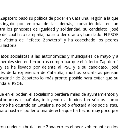
Zapatero basó su política de poder en Cataluña, región a la que
istinguió por encima de las demás, convirtiéndola en un
ra los principios de igualdad y solidaridad, su candidato, José
do del cual hizo campaña, ha sido derrotado y humillado. El PSOE
do víctima del "efecto Zapatero" y ha cosechado los peores
 historia.
datos socialistas a las autonómicas y municipales de mayo y a
nerales sienten terror tras comprobar que el "efecto Zapatero"
y se ha llevado por delante al PSC y a su candidato, José
ués de la experiencia de Cataluña, muchos socialistas piensan
escindir de Zapatero lo más pronto posible para evitar que su
nda al PSOE.
ue en el poder, el socialismo perderá miles de ayuntamientos y
utónomas españolas, incluyendo a feudos tan sólidos como
omo ha ocurrido en Cataluña, no sólo afectará a los socialistas,
elevará hasta el poder a una derecha que ha hecho muy poco por
ntundencia brutal, que Zapatero es el peor gobernante en los