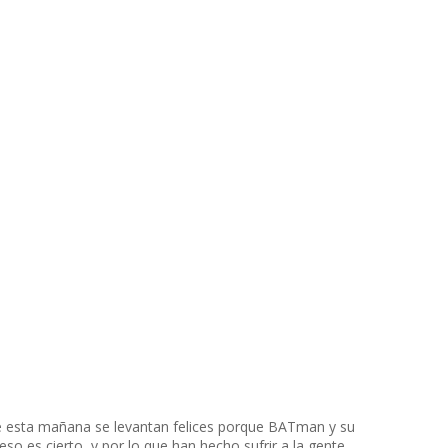
ue esta mañana se levantan felices porque BATman y su
eso es cierto, y por lo que han hecho sufrir a la gente