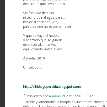
destapa al que lleva dentro.
Sin fachada de calor,
ni techo que al agua pare,..
mejor silenciar en voz,
palabras que no escucha nadie.
Y que se vaya el hedor,
y apartado que se guarde,..
de volver alzar su voz,
equivocando hasta al aire.
Águeda,..2010
Un saludo,...
http://elhidalgoperdido.blogspot.com/
2.
Publicado por
el 29/11/2010 09:32
Ramsés
Terrible y lamentable la miopía política de muchos q
delegado Tontilla se han caído con todo el equipo. Sí, 