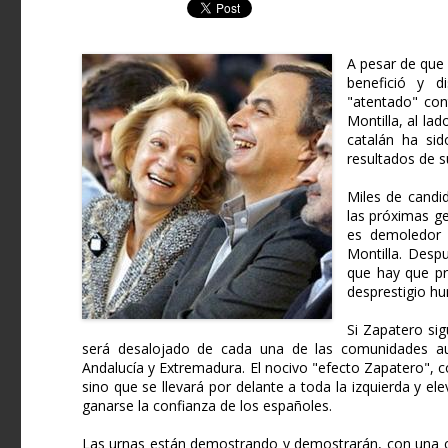
A pesar de que 
benefició y d
"atentado" cont
Montilla, al la
catalán ha si
resultados de su
Miles de candi
las próximas ge
es demoledor 
Montilla. Desp
que hay que pr
desprestigio hu
Si Zapatero sig
será desalojado de cada una de las comunidades a
Andalucía y Extremadura. El nocivo "efecto Zapatero", c
sino que se llevará por delante a toda la izquierda y 
ganarse la confianza de los españoles.
Las urnas están demostrando y demostrarán, con una co