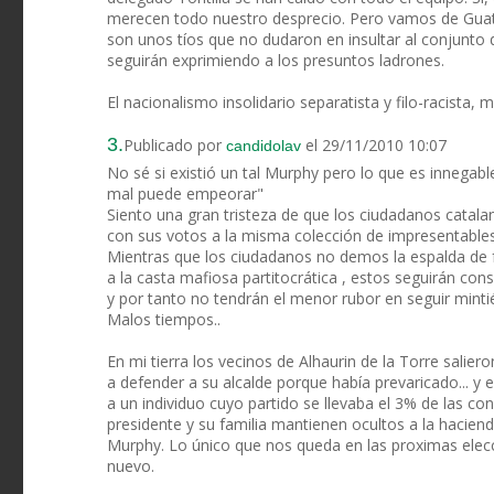
merecen todo nuestro desprecio. Pero vamos de Guat
son unos tíos que no dudaron en insultar al conjunto
seguirán exprimiendo a los presuntos ladrones.
El nacionalismo insolidario separatista y filo-racista, 
3.
Publicado por
el 29/11/2010 10:07
candidolav
No sé si existió un tal Murphy pero lo que es innegabl
mal puede empeorar"
Siento una gran tristeza de que los ciudadanos catal
con sus votos a la misma colección de impresentables
Mientras que los ciudadanos no demos la espalda de 
a la casta mafiosa partitocrática , estos seguirán co
y por tanto no tendrán el menor rubor en seguir min
Malos tiempos..
En mi tierra los vecinos de Alhaurin de la Torre salier
a defender a su alcalde porque había prevaricado... y 
a un individuo cuyo partido se llevaba el 3% de las c
presidente y su familia mantienen ocultos a la hacienda
Murphy. Lo único que nos queda en las proximas elec
nuevo.