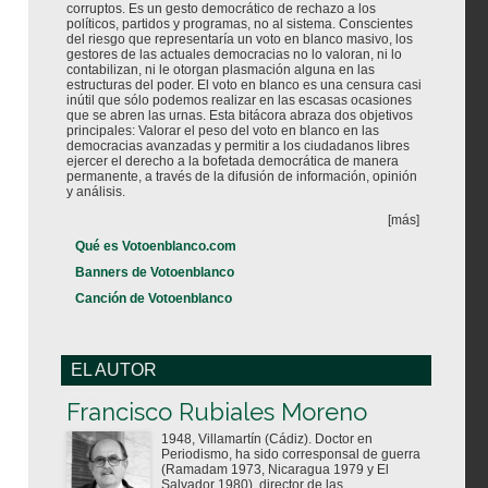
corruptos. Es un gesto democrático de rechazo a los
políticos, partidos y programas, no al sistema. Conscientes
del riesgo que representaría un voto en blanco masivo, los
gestores de las actuales democracias no lo valoran, ni lo
contabilizan, ni le otorgan plasmación alguna en las
estructuras del poder. El voto en blanco es una censura casi
inútil que sólo podemos realizar en las escasas ocasiones
que se abren las urnas. Esta bitácora abraza dos objetivos
principales: Valorar el peso del voto en blanco en las
democracias avanzadas y permitir a los ciudadanos libres
ejercer el derecho a la bofetada democrática de manera
permanente, a través de la difusión de información, opinión
y análisis.
[más]
Qué es Votoenblanco.com
Banners de Votoenblanco
Canción de Votoenblanco
EL AUTOR
Votoenblanco.com
Francisco Rubiales Moreno
1948, Villamartín (Cádiz). Doctor en
Periodismo, ha sido corresponsal de guerra
(Ramadam 1973, Nicaragua 1979 y El
Salvador 1980), director de las