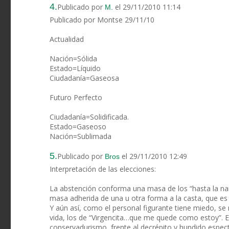
4.
Publicado por
el 29/11/2010 11:14
M.
Publicado por Montse 29/11/10
Actualidad
Nación=Sólida
Estado=Líquido
Ciudadanía=Gaseosa
Futuro Perfecto
Ciudadanía=Solidificada.
Estado=Gaseoso
Nación=Sublimada
5.
Publicado por
el 29/11/2010 12:49
Bros
Interpretación de las elecciones:
La abstención conforma una masa de los “hasta la nar
masa adherida de una u otra forma a la casta, que es l
Y aún así, como el personal figurante tiene miedo, se 
vida, los de “Virgencita…que me quede como estoy”. El s
conservadurismo, frente al decrépito y hundido espect