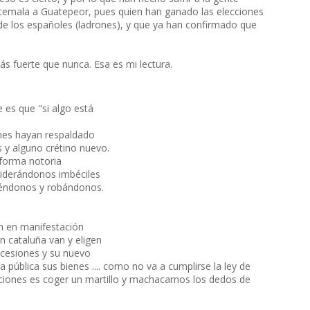
emala a Guatepeor, pues quien han ganado las elecciones
 de los españoles (ladrones), y que ya han confirmado que
más fuerte que nunca. Esa es mi lectura.
e es que "si algo está
anes hayan respaldado
 y alguno crétino nuevo.
forma notoria
nsiderándonos imbéciles
tiéndonos y robándonos.
on en manifestación
en cataluña van y eligen
oncesiones y su nuevo
 pública sus bienes .... como no va a cumplirse la ley de
ciones es coger un martillo y machacarnos los dedos de