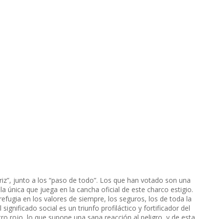
iz”, junto a los “paso de todo”. Los que han votado son una
a única que juega en la cancha oficial de este charco estigio.
refugia en los valores de siempre, los seguros, los de toda la
ignificado social es un triunfo profiláctico y fortificador del
ro rojo, lo que supone una sana reacción al peligro, y de esta