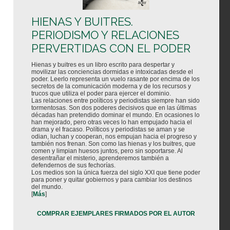
HIENAS Y BUITRES.
PERIODISMO Y RELACIONES
PERVERTIDAS CON EL PODER
Hienas y buitres es un libro escrito para despertar y
movilizar las conciencias dormidas e intoxicadas desde el
poder. Leerlo representa un vuelo rasante por encima de los
secretos de la comunicación moderna y de los recursos y
trucos que utiliza el poder para ejercer el dominio.
Las relaciones entre políticos y periodistas siempre han sido
tormentosas. Son dos poderes decisivos que en las últimas
décadas han pretendido dominar el mundo. En ocasiones lo
han mejorado, pero otras veces lo han empujado hacia el
drama y el fracaso. Políticos y periodistas se aman y se
odian, luchan y cooperan, nos empujan hacia el progreso y
también nos frenan. Son como las hienas y los buitres, que
comen y limpian huesos juntos, pero sin soportarse. Al
desentrañar el misterio, aprenderemos también a
defendernos de sus fechorías.
Los medios son la única fuerza del siglo XXI que tiene poder
para poner y quitar gobiernos y para cambiar los destinos
del mundo.
[
Más
]
COMPRAR EJEMPLARES FIRMADOS POR EL AUTOR