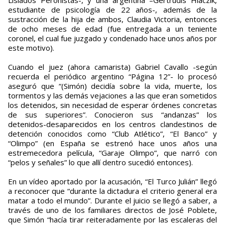
Lisiados Peronistas-, y una argentina –Gertrudis Hlaczik,
estudiante de psicología de 22 años-, además de la
sustracción de la hija de ambos, Claudia Victoria, entonces
de ocho meses de edad (fue entregada a un teniente
coronel, el cual fue juzgado y condenado hace unos años por
este motivo).
Cuando el juez (ahora camarista) Gabriel Cavallo -según
recuerda el periódico argentino “Página 12”- lo procesó
aseguró que “(Simón) decidía sobre la vida, muerte, los
tormentos y las demás vejaciones a las que eran sometidos
los detenidos, sin necesidad de esperar órdenes concretas
de sus superiores”. Conocieron sus “andanzas” los
detenidos-desaparecidos en los centros clandestinos de
detención conocidos como “Club Atlético”, “El Banco” y
“Olimpo” (en España se estrenó hace unos años una
estremecedora película, “Garaje Olimpo”, que narró con
“pelos y señales” lo que allí dentro sucedió entonces).
En un vídeo aportado por la acusación, “El Turco Julián” llegó
a reconocer que “durante la dictadura el criterio general era
matar a todo el mundo”. Durante el juicio se llegó a saber, a
través de uno de los familiares directos de José Poblete,
que Simón “hacía tirar reiteradamente por las escaleras del