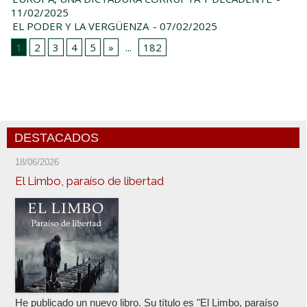
11/02/2025
EL PODER Y LA VERGÜENZA
- 07/02/2025
1
2
3
4
5
»
...
182
DESTACADOS
18/06/2026
El Limbo, paraíso de libertad
He publicado un nuevo libro. Su título es "El Limbo, paraíso