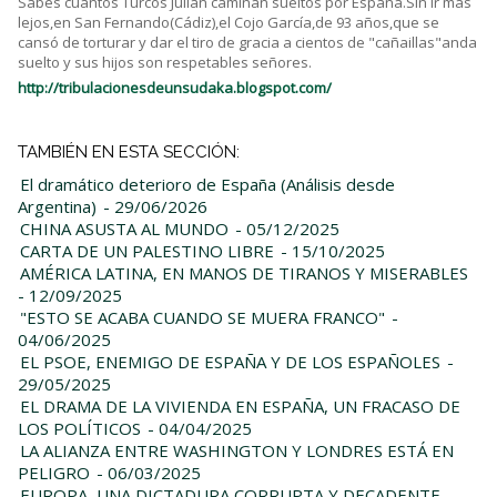
Sabés cuantos Turcos Julián caminan sueltos por España.Sin ir más
lejos,en San Fernando(Cádiz),el Cojo García,de 93 años,que se
cansó de torturar y dar el tiro de gracia a cientos de "cañaillas"anda
suelto y sus hijos son respetables señores.
http://tribulacionesdeunsudaka.blogspot.com/
TAMBIÉN EN ESTA SECCIÓN:
El dramático deterioro de España (Análisis desde
Argentina)
- 29/06/2026
CHINA ASUSTA AL MUNDO
- 05/12/2025
CARTA DE UN PALESTINO LIBRE
- 15/10/2025
AMÉRICA LATINA, EN MANOS DE TIRANOS Y MISERABLES
- 12/09/2025
"ESTO SE ACABA CUANDO SE MUERA FRANCO"
-
04/06/2025
EL PSOE, ENEMIGO DE ESPAÑA Y DE LOS ESPAÑOLES
-
29/05/2025
EL DRAMA DE LA VIVIENDA EN ESPAÑA, UN FRACASO DE
LOS POLÍTICOS
- 04/04/2025
LA ALIANZA ENTRE WASHINGTON Y LONDRES ESTÁ EN
PELIGRO
- 06/03/2025
EUROPA, UNA DICTADURA CORRUPTA Y DECADENTE
-