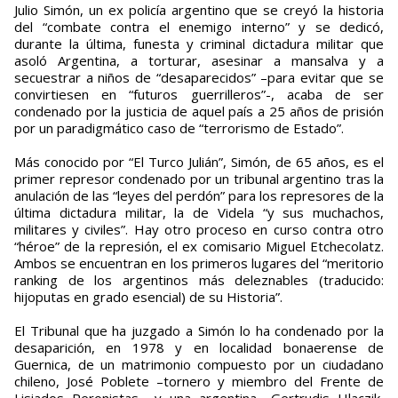
Julio Simón, un ex policía argentino que se creyó la historia
del “combate contra el enemigo interno” y se dedicó,
durante la última, funesta y criminal dictadura militar que
asoló Argentina, a torturar, asesinar a mansalva y a
secuestrar a niños de “desaparecidos” –para evitar que se
convirtiesen en “futuros guerrilleros”-, acaba de ser
condenado por la justicia de aquel país a 25 años de prisión
por un paradigmático caso de “terrorismo de Estado”.
Más conocido por “El Turco Julián”, Simón, de 65 años, es el
primer represor condenado por un tribunal argentino tras la
anulación de las “leyes del perdón” para los represores de la
última dictadura militar, la de Videla “y sus muchachos,
militares y civiles”. Hay otro proceso en curso contra otro
“héroe” de la represión, el ex comisario Miguel Etchecolatz.
Ambos se encuentran en los primeros lugares del “meritorio
ranking de los argentinos más deleznables (traducido:
hijoputas en grado esencial) de su Historia”.
El Tribunal que ha juzgado a Simón lo ha condenado por la
desaparición, en 1978 y en localidad bonaerense de
Guernica, de un matrimonio compuesto por un ciudadano
chileno, José Poblete –tornero y miembro del Frente de