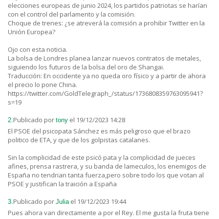
elecciones europeas de junio 2024, los partidos patriotas se harían
con el control del parlamento y la comisión.
Choque de trenes: ¿se atreverá la comisión a prohibir Twitter en la
Unión Europea?
Ojo con esta noticia.
La bolsa de Londres planea lanzar nuevos contratos de metales,
siguiendo los futuros de la bolsa del oro de Shangai.
Traducción: En occidente ya no queda oro físico y a partir de ahora
el precio lo pone China.
https://twitter.com/GoldTelegraph_/status/1736808359763095941?
s=19
Publicado por
el 19/12/2023 14:28
2.
tony
El PSOE del psicopata Sánchez es más peligroso que el brazo
politico de ETA, y que de los golpistas catalanes.
Sin la complicidad de este psicó pata y la complicidad de jueces
afines, prensa rastrera, y su banda de lameculos, los enemigos de
España no tendrian tanta fuerza,pero sobre todo los que votan al
PSOE y justifican la traición a España
Publicado por
el 19/12/2023 19:44
3.
Julia
Pues ahora van directamente a por el Rey. El me gusta la fruta tiene