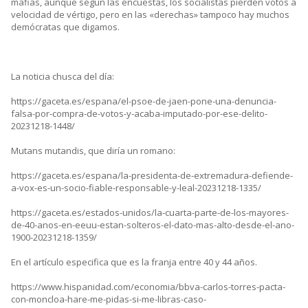
mafias, aunque según las encuestas, los socialistas pierden votos a
velocidad de vértigo, pero en las «derechas» tampoco hay muchos
demócratas que digamos.
La noticia chusca del día:
https://gaceta.es/espana/el-psoe-de-jaen-pone-una-denuncia-
falsa-por-compra-de-votos-y-acaba-imputado-por-ese-delito-
20231218-1448/
Mutans mutandis, que diría un romano:
https://gaceta.es/espana/la-presidenta-de-extremadura-defiende-
a-vox-es-un-socio-fiable-responsable-y-leal-20231218-1335/
https://gaceta.es/estados-unidos/la-cuarta-parte-de-los-mayores-
de-40-anos-en-eeuu-estan-solteros-el-dato-mas-alto-desde-el-ano-
1900-20231218-1359/
En el artículo especifica que es la franja entre 40 y 44 años.
https://www.hispanidad.com/economia/bbva-carlos-torres-pacta-
con-moncloa-hare-me-pidas-si-me-libras-caso-