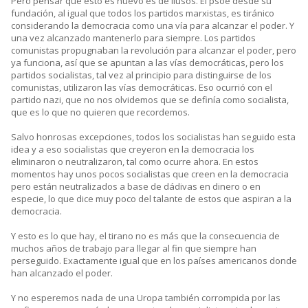
Pero pensar que esto es nuevo es de ilusos. El psoe desde su
fundación, al igual que todos los partidos marxistas, es tiránico
considerando la democracia como una vía para alcanzar el poder. Y
una vez alcanzado mantenerlo para siempre. Los partidos
comunistas propugnaban la revolución para alcanzar el poder, pero
ya funciona, así que se apuntan a las vías democráticas, pero los
partidos socialistas, tal vez al principio para distinguirse de los
comunistas, utilizaron las vías democráticas. Eso ocurrió con el
partido nazi, que no nos olvidemos que se definía como socialista,
que es lo que no quieren que recordemos.
Salvo honrosas excepciones, todos los socialistas han seguido esta
idea y a eso socialistas que creyeron en la democracia los
eliminaron o neutralizaron, tal como ocurre ahora. En estos
momentos hay unos pocos socialistas que creen en la democracia
pero están neutralizados a base de dádivas en dinero o en
especie, lo que dice muy poco del talante de estos que aspiran a la
democracia.
Y esto es lo que hay, el tirano no es más que la consecuencia de
muchos años de trabajo para llegar al fin que siempre han
perseguido. Exactamente igual que en los países americanos donde
han alcanzado el poder.
Y no esperemos nada de una Uropa también corrompida por las