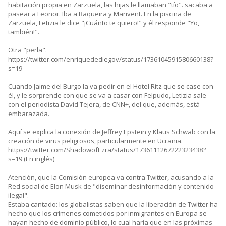
habitación propia en Zarzuela, las hijas le llamaban "tío". sacaba a
pasear a Leonor. Iba a Baqueira y Marivent. En la piscina de
Zarzuela, Letizia le dice "¡Cuánto te quiero!" y él responde "Yo,
también!".
Otra "perla".
https://twitter.com/enriquedediegov/status/1736104591580660138?
s=19
Cuando Jaime del Burgo la va pedir en el Hotel Ritz que se case con
él, y le sorprende con que se va a casar con Felpudo, Letizia sale
con el periodista David Tejera, de CNN+, del que, además, está
embarazada.
Aquí se explica la conexión de Jeffrey Epstein y Klaus Schwab con la
creación de virus peligrosos, particularmente en Ucrania.
https://twitter.com/ShadowofEzra/status/1736111267222323438?
s=19 (En inglés)
Atención, que la Comisión europea va contra Twitter, acusando a la
Red social de Elon Musk de "diseminar desinformación y contenido
ilegal".
Estaba cantado: los globalistas saben que la liberación de Twitter ha
hecho que los crímenes cometidos por inmigrantes en Europa se
hayan hecho de dominio público, lo cual haría que en las próximas