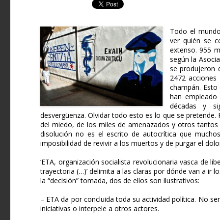
Todo el mundo 
ver quién se co
extenso. 955 mu
según la Asocia
se produjeron 
2472 acciones t
champán. Esto e
han empleado e
décadas y si
desvergüenza. Olvidar todo esto es lo que se pretende. 
del miedo, de los miles de amenazados y otros tantos 
disolución no es el escrito de autocrítica que muchos
imposibilidad de revivir a los muertos y de purgar el dolo
‘ETA, organización socialista revolucionaria vasca de lib
trayectoria (…)’ delimita a las claras por dónde van a ir
la “decisión” tomada, dos de ellos son ilustrativos:
– ETA da por concluida toda su actividad política. No s
iniciativas o interpele a otros actores.