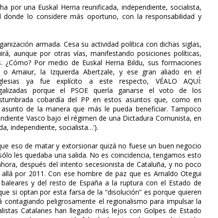
ha por una Euskal Herria reunificada, independiente, socialista,
l donde lo considere más oportuno, con la responsabilidad y
nización armada. Cesa su actividad política con dichas siglas,
uirá, aunque por otras vías, manifestando posiciones políticas,
es. ¿Cómo? Por medio de Euskal Herria Bildu, sus formaciones
 o Amaiur, la Izquierda Abertzale, y ese gran aliado en el
esias ya fue explícito a este respecto, VÉALO AQUÍ:
egalizadas porque el PSOE quería ganarse el voto de los
acostumbrada cobardía del PP en estos asuntos que, como en
el asunto de la manera que más le pueda beneficiar. Tampoco
pendiente Vasco bajo el régimen de una Dictadura Comunista, en
da, independiente, socialista…’).
que eso de matar y extorsionar quizá no fuese un buen negocio
, sólo les quedaba una salida. No es coincidencia, tengamos esto
ahora, después del intento secesionista de Cataluña, y no poco
 allá por 2011. Con ese hombre de paz que es Arnaldo Otegui
, baleares y del resto de España a la ruptura con el Estado de
e si optan por esta farsa de la “disolución” es porque quieren
 contagiando peligrosamente el regionalismo para impulsar la
alistas Catalanes han llegado más lejos con Golpes de Estado