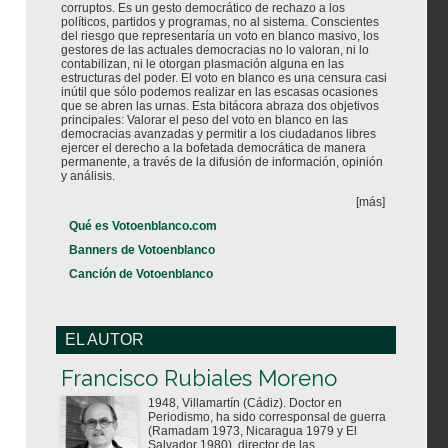
corruptos. Es un gesto democrático de rechazo a los
políticos, partidos y programas, no al sistema. Conscientes
del riesgo que representaría un voto en blanco masivo, los
gestores de las actuales democracias no lo valoran, ni lo
contabilizan, ni le otorgan plasmación alguna en las
estructuras del poder. El voto en blanco es una censura casi
inútil que sólo podemos realizar en las escasas ocasiones
que se abren las urnas. Esta bitácora abraza dos objetivos
principales: Valorar el peso del voto en blanco en las
democracias avanzadas y permitir a los ciudadanos libres
ejercer el derecho a la bofetada democrática de manera
permanente, a través de la difusión de información, opinión
y análisis.
[más]
Qué es Votoenblanco.com
Banners de Votoenblanco
Canción de Votoenblanco
EL AUTOR
Votoenblanco.com
Francisco Rubiales Moreno
1948, Villamartín (Cádiz). Doctor en
Periodismo, ha sido corresponsal de guerra
(Ramadam 1973, Nicaragua 1979 y El
Salvador 1980), director de las