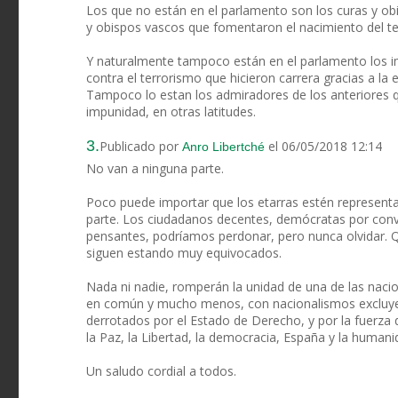
Los que no están en el parlamento son los curas y obi
y obispos vascos que fomentaron el nacimiento del ter
Y naturalmente tampoco están en el parlamento los im
contra el terrorismo que hicieron carrera gracias a la e
Tampoco lo estan los admiradores de los anteriores qu
impunidad, en otras latitudes.
3.
Publicado por
el 06/05/2018 12:14
Anro Libertché
No van a ninguna parte.
Poco puede importar que los etarras estén represen
parte. Los ciudadanos decentes, demócratas por convic
pensantes, podríamos perdonar, pero nunca olvidar. Q
siguen estando muy equivocados.
Nada ni nadie, romperán la unidad de una de las naci
en común y mucho menos, con nacionalismos excluyen
derrotados por el Estado de Derecho, y por la fuerza
la Paz, la Libertad, la democracia, España y la humani
Un saludo cordial a todos.