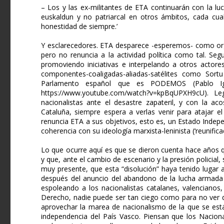
– Los y las ex-militantes de ETA continuarán con la luc
euskaldun y no patriarcal en otros ámbitos, cada cua
honestidad de siempre.’
Y esclarecedores. ETA desparece -esperemos- como orga
pero no renuncia a la actividad política como tal. Seg
promoviendo iniciativas e interpelando a otros actor
componentes-coaligadas-aliadas-satélites como Sortu
Parlamento español que es PODEMOS (Pablo Igl
https://www.youtube.com/watch?v=kpBqUPXH9cU). L
nacionalistas ante el desastre zapateril, y con la 
Cataluña, siempre espera a verlas venir para atajar 
renuncia ETA a sus objetivos, esto es, un Estado Inde
coherencia con su ideología marxista-leninista (‘reunifica
Lo que ocurre aquí es que se dieron cuenta hace años 
y que, ante el cambio de escenario y la presión policial
muy presente, que esta “disolución” haya tenido lugar 
después del anuncio del abandono de la lucha armada
espoleando a los nacionalistas catalanes, valencianos
Derecho, nadie puede ser tan ciego como para no ver qu
aprovechar la marea de nacionalismo de la que se está
independencia del País Vasco. Piensan que los Nacion