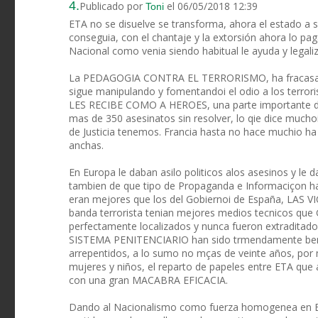
4.
Publicado por
el 06/05/2018 12:39
Toni
ETA no se disuelve se transforma, ahora el estado a s
conseguia, con el chantaje y la extorsión ahora lo pa
Nacional como venia siendo habitual le ayuda y legaliz
La PEDAGOGIA CONTRA EL TERRORISMO, ha fracasado, s
sigue manipulando y fomentandoi el odio a los terro
LES RECIBE COMO A HEROES, una parte importante de
mas de 350 asesinatos sin resolver, lo qie dice m
de Justicia tenemos. Francia hasta no hace muchio h
anchas.
En Europa le daban asilo politicos alos asesinos y l
tambien de que tipo de Propaganda e Informaciçon ha
eran mejores que los del Gobiernoi de España, L
banda terrorista tenian mejores medios tecnicos que Gu
perfectamente localizados y nunca fueron extradita
SISTEMA PENITENCIARIO han sido trmendamente benefi
arrepentidos, a lo sumo no mças de veinte años, por 
mujeres y niños, el reparto de papeles entre ETA que a
con una gran MACABRA EFICACIA.
Dando al Nacionalismo como fuerza homogenea en Eusk