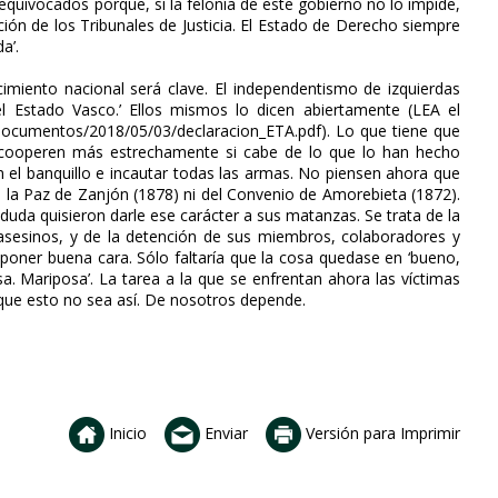
equivocados porque, si la felonía de este gobierno no lo impide,
ción de los Tribunales de Justicia. El Estado de Derecho siempre
a’.
ocimiento nacional será clave. El independentismo de izquierdas
el Estado Vasco.’ Ellos mismos lo dicen abiertamente (LEA el
documentos/2018/05/03/declaracion_ETA.pdf). Lo que tiene que
l cooperen más estrechamente si cabe de lo que lo han hecho
en el banquillo e incautar todas las armas. No piensen ahora que
de la Paz de Zanjón (1878) ni del Convenio de Amorebieta (1872).
n duda quisieron darle ese carácter a sus matanzas. Se trata de la
asesinos, y de la detención de sus miembros, colaboradores y
poner buena cara. Sólo faltaría que la cosa quedase en ‘bueno,
a. Mariposa’. La tarea a la que se enfrentan ahora las víctimas
 que esto no sea así. De nosotros depende.
Inicio
Enviar
Versión para Imprimir