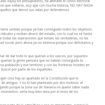
ado Rajoy los presupuestos, ha alterado el censo electoral
ron que exiliarse, asçi que con mucha tristeza, NO HAY NADA
quellos que dieron sus vidas por defendernos
o tiene sentido porque ya han conseguido todos los objetivos.
idiculez y reciben dinero del estado, con lo cual no sé hasta
de todas las aspiraciones que tenían, las verdaderas, no las
ad social, pero ahora ya no interesa porque son deficitarios y
nar de dar todo lo que querían a los vascos, por supuesto
ue querían la gente pensara que no habían conseguido la
 población y ese territorio y con las fronteras hostiles en
ún boicot por parte de los españoles.
según creo hay un apartado en la Constitución que lo
de antiguo. Y no lo han planteado por dos motivos: el
egundo porque la zona sur de Navarra no quiere saber nada
s momentos, sería muy bien vista por el resto de los
mayor parte de la agricultura y eso es importante, aunque la