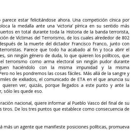
parece estar felicitándose ahora. Una competición cínica por
loca la medalla ante una ‘victoria’ pírrica en su sentido más
ertos en total durante toda la Historia de la banda terrorista,
ción de Víctimas del Terrorismo, de los cuales alrededor de 802
después de la muerte del dictador Francisco Franco, junto con
erroristas. Parece que todo ha acabado al fin y toca abrir el
s, sin ningún género de duda, lo que quieren los políticos, que
l terrorismo como arma electoral sin ningún pudor durante
guen haciéndolo con la misma impunidad y la misma
Pero no les pondremos las cosas fáciles. Más allá de la sangre y
miles de exiliados, el comunicado de ETA en el que anuncia su
 quieren ver, quizás, porque llegados a este punto y ante la
r, sólo les quede eso.
eración nacional, quiere informar al Pueblo Vasco del final de su
 los tiros. De los tres puntos que establece como consecuencia de
erá más un agente que manifieste posiciones políticas, promueva