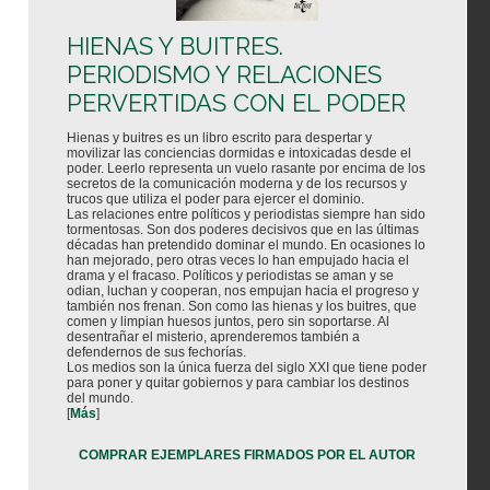
HIENAS Y BUITRES.
PERIODISMO Y RELACIONES
PERVERTIDAS CON EL PODER
Hienas y buitres es un libro escrito para despertar y
movilizar las conciencias dormidas e intoxicadas desde el
poder. Leerlo representa un vuelo rasante por encima de los
secretos de la comunicación moderna y de los recursos y
trucos que utiliza el poder para ejercer el dominio.
Las relaciones entre políticos y periodistas siempre han sido
tormentosas. Son dos poderes decisivos que en las últimas
décadas han pretendido dominar el mundo. En ocasiones lo
han mejorado, pero otras veces lo han empujado hacia el
drama y el fracaso. Políticos y periodistas se aman y se
odian, luchan y cooperan, nos empujan hacia el progreso y
también nos frenan. Son como las hienas y los buitres, que
comen y limpian huesos juntos, pero sin soportarse. Al
desentrañar el misterio, aprenderemos también a
defendernos de sus fechorías.
Los medios son la única fuerza del siglo XXI que tiene poder
para poner y quitar gobiernos y para cambiar los destinos
del mundo.
[
Más
]
COMPRAR EJEMPLARES FIRMADOS POR EL AUTOR