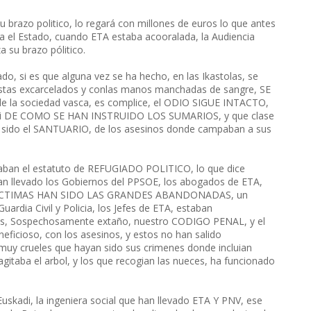
u brazo politico, lo regará con millones de euros lo que antes
ga el Estado, cuando ETA estaba acooralada, la Audiencia
a su brazo pólitico.
i es que alguna vez se ha hecho, en las Ikastolas, se
ristas excarcelados y conlas manos manchadas de sangre, SE
 la sociedad vasca, es complice, el ODIO SIGUE INTACTO,
uchoi DE COMO SE HAN INSTRUIDO LOS SUMARIOS, y que clase
a sido el SANTUARIO, de los asesinos donde campaban a sus
e daban el estatuto de REFUGIADO POLITICO, lo que dice
n llevado los Gobiernos del PPSOE, los abogados de ETA,
AS VICTIMAS HAN SIDO LAS GRANDES ABANDONADAS, un
ardia Civil y Policia, los Jefes de ETA, estaban
dos, Sospechosamente extaño, nuestro CODIGO PENAL, y el
cioso, con los asesinos, y estos no han salido
muy crueles que hayan sido sus crimenes donde incluian
gitaba el arbol, y los que recogian las nueces, ha funcionado
adi, la ingeniera social que han llevado ETA Y PNV, ese