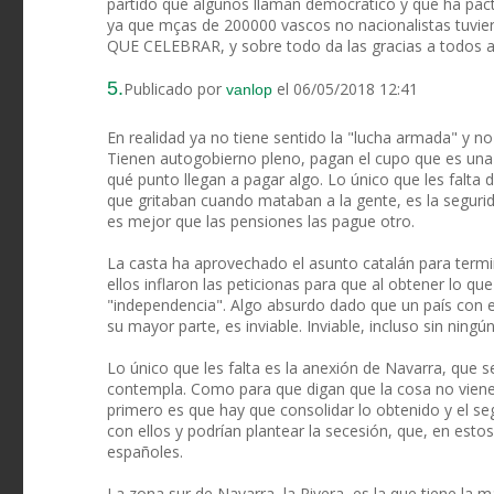
partido que algunos llaman democratico y que ha pact
ya que mças de 200000 vascos no nacionalistas tuvie
QUE CELEBRAR, y sobre todo da las gracias a todos a
5.
Publicado por
el 06/05/2018 12:41
vanlop
En realidad ya no tiene sentido la "lucha armada" y n
Tienen autogobierno pleno, pagan el cupo que es una r
qué punto llegan a pagar algo. Lo único que les falta 
que gritaban cuando mataban a la gente, es la segurid
es mejor que las pensiones las pague otro.
La casta ha aprovechado el asunto catalán para termi
ellos inflaron las peticionas para que al obtener lo q
"independencia". Algo absurdo dado que un país con esa
su mayor parte, es inviable. Inviable, incluso sin ning
Lo único que les falta es la anexión de Navarra, que 
contempla. Como para que digan que la cosa no viene 
primero es que hay que consolidar lo obtenido y el s
con ellos y podrían plantear la secesión, que, en esto
españoles.
La zona sur de Navarra, la Rivera, es la que tiene la 