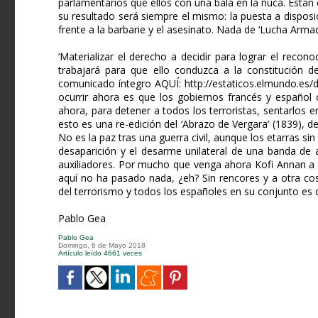
parlamentarios que ellos con una bala en la nuca. Están 
su resultado será siempre el mismo: la puesta a disposi
frente a la barbarie y el asesinato. Nada de ‘Lucha Armad
‘Materializar el derecho a decidir para lograr el recon
trabajará para que ello conduzca a la constitución d
comunicado íntegro AQUÍ: http://estaticos.elmundo.es/
ocurrir ahora es que los gobiernos francés y españo
ahora, para detener a todos los terroristas, sentarlos 
esto es una re-edición del ‘Abrazo de Vergara’ (1839), 
No es la paz tras una guerra civil, aunque los etarras si
desaparición y el desarme unilateral de una banda de 
auxiliadores. Por mucho que venga ahora Kofi Annan a 
aquí no ha pasado nada, ¿eh? Sin rencores y a otra cos
del terrorismo y todos los españoles en su conjunto es
Pablo Gea
Pablo Gea
Domingo, 6 de Mayo 2018
Artículo leído 4661 veces