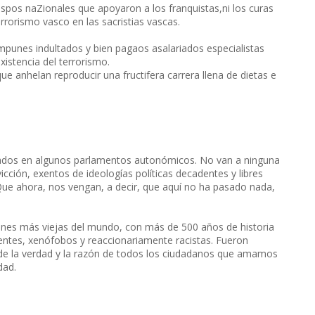
spos naZionales que apoyaron a los franquistas,ni los curas
rorismo vasco en las sacristias vascas.
punes indultados y bien pagaos asalariados especialistas
xistencia del terrorismo.
e anhelan reproducir una fructifera carrera llena de dietas e
tados en algunos parlamentos autonómicos. No van a ninguna
ción, exentos de ideologías políticas decadentes y libres
ue ahora, nos vengan, a decir, que aquí no ha pasado nada,
ones más viejas del mundo, con más de 500 años de historia
tes, xenófobos y reaccionariamente racistas. Fueron
 de la verdad y la razón de todos los ciudadanos que amamos
dad.