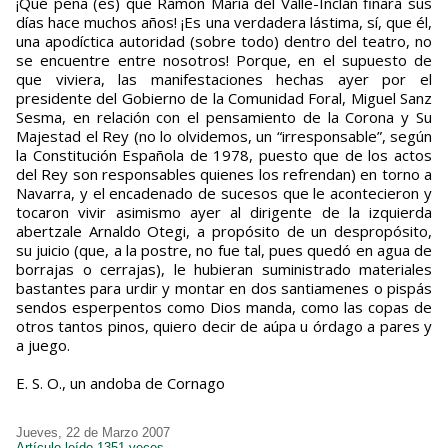
¡Qué pena (es) que Ramón María del Valle-Inclán finara sus
días hace muchos años! ¡Es una verdadera lástima, sí, que él,
una apodíctica autoridad (sobre todo) dentro del teatro, no
se encuentre entre nosotros! Porque, en el supuesto de
que viviera, las manifestaciones hechas ayer por el
presidente del Gobierno de la Comunidad Foral, Miguel Sanz
Sesma, en relación con el pensamiento de la Corona y Su
Majestad el Rey (no lo olvidemos, un “irresponsable”, según
la Constitución Española de 1978, puesto que de los actos
del Rey son responsables quienes los refrendan) en torno a
Navarra, y el encadenado de sucesos que le acontecieron y
tocaron vivir asimismo ayer al dirigente de la izquierda
abertzale Arnaldo Otegi, a propósito de un despropósito,
su juicio (que, a la postre, no fue tal, pues quedó en agua de
borrajas o cerrajas), le hubieran suministrado materiales
bastantes para urdir y montar en dos santiamenes o pispás
sendos esperpentos como Dios manda, como las copas de
otros tantos pinos, quiero decir de aúpa u órdago a pares y
a juego.
E. S. O., un andoba de Cornago
Jueves, 22 de Marzo 2007
Artículo leído 1351 veces