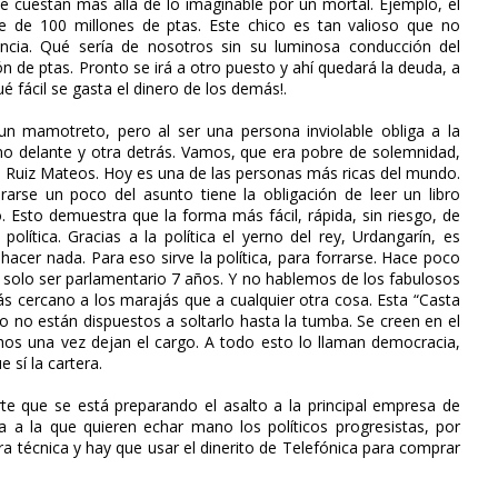
e cuestan más allá de lo imaginable por un mortal. Ejemplo, el
he de 100 millones de ptas. Este chico es tan valioso que no
ncia. Qué sería de nosotros sin su luminosa conducción del
 de ptas. Pronto se irá a otro puesto y ahí quedará la deuda, a
é fácil se gasta el dinero de los demás!.
 un mamotreto, pero al ser una persona inviolable obliga a la
no delante y otra detrás. Vamos, que era pobre de solemnidad,
mo Ruiz Mateos. Hoy es una de las personas más ricas del mundo.
arse un poco del asunto tiene la obligación de leer un libro
o. Esto demuestra que la forma más fácil, rápida, sin riesgo, de
olítica. Gracias a la política el yerno del rey, Urdangarín, es
hacer nada. Para eso sirve la política, para forrarse. Hace poco
 solo ser parlamentario 7 años. Y no hablemos de los fabulosos
s cercano a los marajás que a cualquier otra cosa. Esta “Casta
co no están dispuestos a soltarlo hasta la tumba. Se creen en el
os una vez dejan el cargo. A todo esto lo llaman democracia,
 sí la cartera.
rte que se está preparando el asalto a la principal empresa de
a a la que quieren echar mano los políticos progresistas, por
ra técnica y hay que usar el dinerito de Telefónica para comprar