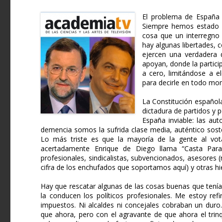
El problema de España 
Siempre hemos estado os
cosa que un interregno
hay algunas libertades, 
ejercen una verdadera d
apoyan, donde la partici
a cero, limitándose a e
para decirle en todo mom
La Constitución español
dictadura de partidos y 
España inviable: las a
demencia somos la sufrida clase media, auténtico sost
Lo más triste es que la mayoría de la gente al vo
acertadamente Enrique de Diego llama “Casta Parasi
profesionales, sindicalistas, subvencionados, asesores 
cifra de los enchufados que soportamos aquí) y otras hi
Hay que rescatar algunas de las cosas buenas que tenía 
la conducen los políticos profesionales. Me estoy ref
impuestos. Ni alcaldes ni concejales cobraban un duro
que ahora, pero con el agravante de que ahora el trin