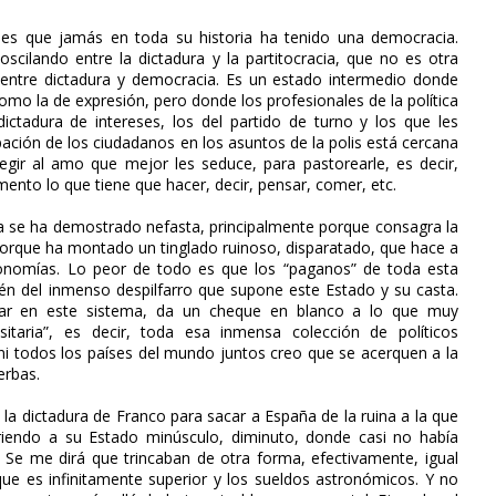
es que jamás en toda su historia ha tenido una democracia.
cilando entre la dictadura y la partitocracia, que no es otra
 entre dictadura y democracia. Es un estado intermedio donde
como la de expresión, pero donde los profesionales de la política
ictadura de intereses, los del partido de turno y los que les
pación de los ciudadanos en los asuntos de la polis está cercana
legir al amo que mejor les seduce, para pastorearle, es decir,
ento lo que tiene que hacer, decir, pensar, comer, etc.
a se ha demostrado nefasta, principalmente porque consagra la
porque ha montado un tinglado ruinoso, disparatado, que hace a
utonomías. Lo peor de todo es que los “paganos” de toda esta
én del inmenso despilfarro que supone este Estado y su casta.
tar en este sistema, da un cheque en blanco a lo que muy
taria”, es decir, toda esa inmensa colección de políticos
(ni todos los países del mundo juntos creo que se acerquen a la
erbas.
la dictadura de Franco para sacar a España de la ruina a la que
iriendo a su Estado minúsculo, diminuto, donde casi no había
. Se me dirá que trincaban de otra forma, efectivamente, igual
que es infinitamente superior y los sueldos astronómicos. Y no