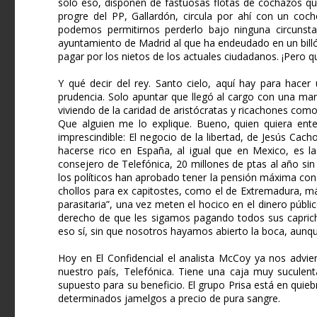
solo eso, disponen de fastuosas flotas de cochazos qu
progre del PP, Gallardón, circula por ahí con un coc
podemos permitirnos perderlo bajo ninguna circunsta
ayuntamiento de Madrid al que ha endeudado en un billón
pagar por los nietos de los actuales ciudadanos. ¡Pero qu
Y qué decir del rey. Santo cielo, aquí hay para hacer
prudencia. Solo apuntar que llegó al cargo con una ma
viviendo de la caridad de aristócratas y ricachones co
Que alguien me lo explique. Bueno, quien quiera enter
imprescindible: El negocio de la libertad, de Jesús Cach
hacerse rico en España, al igual que en Mexico, es la p
consejero de Telefónica, 20 millones de ptas al año sin 
los políticos han aprobado tener la pensión máxima con
chollos para ex capitostes, como el de Extremadura, má
parasitaria”, una vez meten el hocico en el dinero públi
derecho de que les sigamos pagando todos sus caprich
eso sí, sin que nosotros hayamos abierto la boca, aunque
Hoy en El Confidencial el analista McCoy ya nos advie
nuestro país, Telefónica. Tiene una caja muy suculent
supuesto para su beneficio. El grupo Prisa está en quieb
determinados jamelgos a precio de pura sangre.