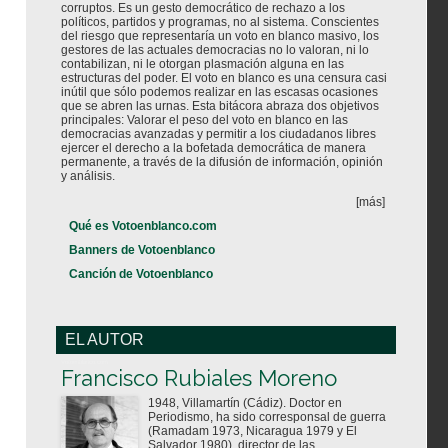
corruptos. Es un gesto democrático de rechazo a los
políticos, partidos y programas, no al sistema. Conscientes
del riesgo que representaría un voto en blanco masivo, los
gestores de las actuales democracias no lo valoran, ni lo
contabilizan, ni le otorgan plasmación alguna en las
estructuras del poder. El voto en blanco es una censura casi
inútil que sólo podemos realizar en las escasas ocasiones
que se abren las urnas. Esta bitácora abraza dos objetivos
principales: Valorar el peso del voto en blanco en las
democracias avanzadas y permitir a los ciudadanos libres
ejercer el derecho a la bofetada democrática de manera
permanente, a través de la difusión de información, opinión
y análisis.
[más]
Qué es Votoenblanco.com
Banners de Votoenblanco
Canción de Votoenblanco
EL AUTOR
Votoenblanco.com
Francisco Rubiales Moreno
1948, Villamartín (Cádiz). Doctor en
Periodismo, ha sido corresponsal de guerra
(Ramadam 1973, Nicaragua 1979 y El
Salvador 1980), director de las