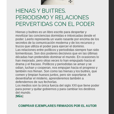
HIENAS Y BUITRES.
PERIODISMO Y RELACIONES
PERVERTIDAS CON EL PODER
Hienas y buitres es un libro escrito para despertar y
movilizar las conciencias dormidas e intoxicadas desde el
poder. Leerlo representa un vuelo rasante por encima de los
secretos de la comunicación moderna y de los recursos y
trucos que utiliza el poder para ejercer el dominio.
Las relaciones entre políticos y periodistas siempre han sido
tormentosas. Son dos poderes decisivos que en las últimas
décadas han pretendido dominar el mundo. En ocasiones lo
han mejorado, pero otras veces lo han empujado hacia el
drama y el fracaso. Políticos y periodistas se aman y se
odian, luchan y cooperan, nos empujan hacia el progreso y
también nos frenan. Son como las hienas y los buitres, que
comen y limpian huesos juntos, pero sin soportarse. Al
desentrañar el misterio, aprenderemos también a
defendernos de sus fechorías.
Los medios son la única fuerza del siglo XXI que tiene poder
para poner y quitar gobiernos y para cambiar los destinos
del mundo.
[
Más
]
COMPRAR EJEMPLARES FIRMADOS POR EL AUTOR