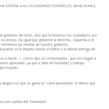
ernar ESPAÑA a los CIUDADANOS ESPAÑOLES, desde el keli y
e el gobierno de turno, sino que la tenemos los ciudadanos por
su antojo. Da igual que gobierne la derecha , izquierda o el
no tomemos las riendas de nuestro gobierno.
 pueblo se le divierte viendo el fútbol o la última entrega de
vamos a hacer....! ...Cómo dijo un comentarista , que nos hagan a
 único apreciado...ya que a falta de honradez y trabajo
apel mojado.
 alegría con que se gasta la "casta parasitaria" el dinero que
os por cuenta del 'Parlament'