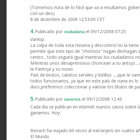
(Tomemos nota de lo fácil que va a resultarnos gob
con un deo)
8 de diciembre de 2008 12:53:00 CET
4.
Publicado por
el 09/12/2008 07:25
ciudadana
Vanlop:
La culpa de toda esta miseria y descontrol no la tien
permitir que este tipo de "chorizos" hagan deshagan a 
centro , todo seguirá igual mientras los ciudadanos 
MIentras unos desaprensivos choricean a su antojo , al
la Pantoja y su novio.
País de brutos, catetos serviles y listillos .., ¡que le 
todos funcionarios, ya que en este país de ruina es lo
duro,preferimos coleccionar y valorar los títulos de p
5.
Publicado por
el 09/12/2008 12:43
saverius
Cada día se publican en internet nuevos casos sobre la
ganamos. Hoy:
Benach ha viajado 60 veces al extranjero en cuatro añ
El Mundo