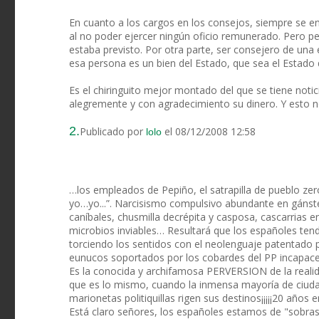
En cuanto a los cargos en los consejos, siempre se e
al no poder ejercer ningún oficio remunerado. Pero p
estaba previsto. Por otra parte, ser consejero de una 
esa persona es un bien del Estado, que sea el Estado
Es el chiringuito mejor montado del que se tiene notic
alegremente y con agradecimiento su dinero. Y esto n
2.
Publicado por
el 08/12/2008 12:58
lolo
…los empleados de Pepiño, el satrapilla de pueblo ze
yo…yo...”. Narcisismo compulsivo abundante en gánstere
caníbales, chusmilla decrépita y casposa, cascarrias en
microbios inviables… Resultará que los españoles t
torciendo los sentidos con el neolenguaje patentado 
eunucos soportados por los cobardes del PP incapa
Es la conocida y archifamosa PERVERSION de la real
que es lo mismo, cuando la inmensa mayoría de ciuda
marionetas politiquillas rigen sus destinos¡¡¡¡¡20 años 
Está claro señores, los españoles estamos de "sobras"