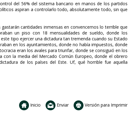
control del 56% del sistema bancario en manos de los partidos
políticos aspiran a controlarlo todo, absolutamente todo, sin que
es gastarán cantidades inmensas en convencernos lo terrible que
praban un piso con 18 mensualidades de sueldo, donde los
a este tipo ejercer una dictadura tan tremenda cuando su Estado
obraban en los ayuntamientos, donde no había impuestos, donde
tocracia eran los avales para triunfar, donde se consiguió en los
ita con la media del Mercado Común Europeo, donde el obrero
ctadura de los países del Este. Uf, qué horrible fue aquella
Inicio
Enviar
Versión para Imprimir