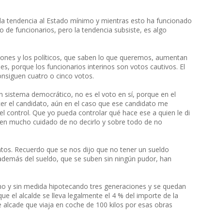
 la tendencia al Estado mínimo y mientras esto ha funcionado
de funcionarios, pero la tendencia subsiste, es algo
ciones y los políticos, que saben lo que queremos, aumentan
s, porque los funcionarios interinos son votos cautivos. El
onsiguen cuatro o cinco votos.
 sistema democrático, no es el voto en sí, porque en el
cer el candidato, aún en el caso que ese candidato me
el control. Que yo pueda controlar qué hace ese a quien le di
enen mucho cuidado de no decirlo y sobre todo de no
antos. Recuerdo que se nos dijo que no tener un sueldo
ro además del sueldo, que se suben sin ningún pudor, han
eno y sin medida hipotecando tres generaciones y se quedan
que el alcalde se lleva legalmente el 4 % del importe de la
e alcade que viaja en coche de 100 kilos por esas obras