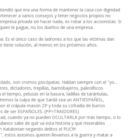
ntendió que era una forma de mantener la casa con dignidad
ertenecer a varios consejos y tener negocios propios no
empresa privada sin hacer nada, es robar a los accionistas. Si
 quien le pague, no los dueños de una empresa.
ia. Es el único caso de ladrones a los que las víctimas dan
o tiene solución, al menos en los próximos años.
rolado, son cromos psicópatas. Hablan siempre con el "yo…
s, dictadores, trepillas, barriobajeros, paleolíticos
 el tiempo, pelusas en la basura, ladillas de tarántulas,
endremos la culpa de que Sardá sea un ANTIESPAÑOL,
por el crápula masón ZP y toda su cofradía de burros
ces de ser ESPAÑOLES. (PP=TRAIDORES)
idad, cuando ya no pueden OCULTARLA por más tiempo, o lo
danos sabe de qué va esta historia y qué miserables
en Katalonian negando delitos el PUC!!!!
, estos asesinos quieren llevarnos a la guerra y matar a