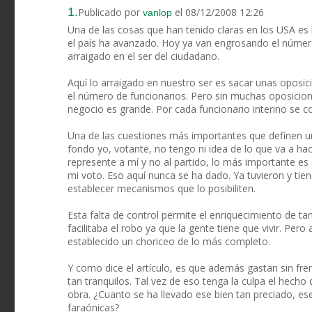
1.
Publicado por
el 08/12/2008 12:26
vanlop
Una de las cosas que han tenido claras en los USA es
el país ha avanzado. Hoy ya van engrosando el número 
arraigado en el ser del ciudadano.
Aquí lo arraigado en nuestro ser es sacar unas oposi
el número de funcionarios. Pero sin muchas oposicione
negocio es grande. Por cada funcionario interino se c
Una de las cuestiones más importantes que definen un
fondo yo, votante, no tengo ni idea de lo que va a ha
represente a mí y no al partido, lo más importante es 
mi voto. Eso aquí nunca se ha dado. Ya tuvieron y ti
establecer mecanismos que lo posibiliten.
Esta falta de control permite el enriquecimiento de t
facilitaba el robo ya que la gente tiene que vivir. Pe
establecido un choriceo de lo más completo.
Y como dice el artículo, es que además gastan sin fr
tan tranquilos. Tal vez de eso tenga la culpa el hecho 
obra. ¿Cuanto se ha llevado ese bien tan preciado, es
faraónicas?