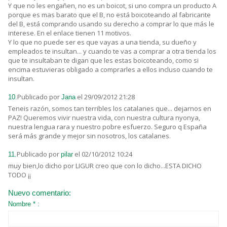
Y que no les engañen, no es un boicot, si uno compra un producto A
porque es mas barato que el B, no está boicoteando al fabricante
del B, está comprando usando su derecho a comprar lo que más le
interese. En el enlace tienen 11 motivos.
Y lo que no puede ser es que vayas a una tienda, su dueño y
empleados te insultan... y cuando te vas a comprar a otra tienda los
que te insultaban te digan que les estas boicoteando, como si
encima estuvieras obligado a comprarles a ellos incluso cuando te
insultan.
Publicado por
el 29/09/2012 21:28
10.
Jana
Teneis razón, somos tan terribles los catalanes que... dejarnos en
PAZ! Queremos vivir nuestra vida, con nuestra cultura nyonya,
nuestra lengua rara y nuestro pobre esfuerzo. Seguro q España
será más grande y mejor sin nosotros, los catalanes.
Publicado por
el 02/10/2012 10:24
11.
pilar
muy bien,lo dicho por LIGUR creo que con lo dicho...ESTA DICHO
TODO ¡¡
Nuevo comentario:
Nombre * :