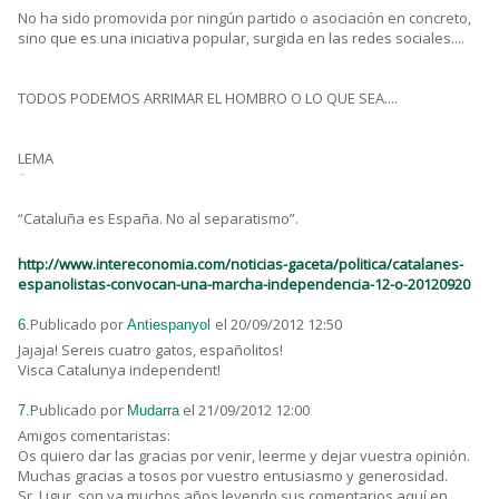
No ha sido promovida por ningún partido o asociación en concreto,
sino que es una iniciativa popular, surgida en las redes sociales....
TODOS PODEMOS ARRIMAR EL HOMBRO O LO QUE SEA....
LEMA
¨
“Cataluña es España. No al separatismo”.
http://www.intereconomia.com/noticias-gaceta/politica/catalanes-
espanolistas-convocan-una-marcha-independencia-12-o-20120920
Publicado por
el 20/09/2012 12:50
6.
Antiespanyol
Jajaja! Sereis cuatro gatos, españolitos!
Visca Catalunya independent!
Publicado por
el 21/09/2012 12:00
7.
Mudarra
Amigos comentaristas:
Os quiero dar las gracias por venir, leerme y dejar vuestra opinión.
Muchas gracias a tosos por vuestro entusiasmo y generosidad.
Sr. Ligur, son ya muchos años leyendo sus comentarios aquí en