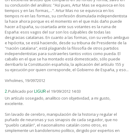
su conclusión del análisis: "Así pues, Artur Mas se equivoca en los
tiempos y en las formas,...". Artur Mas no se equivoca en los
tiempos ni en las formas, su confesión disimulada independentista
la hace ahora porque es el momento en el que más daño puede
hacer a España, su coartada ante sus votantes es la ruina de
España: esos vagos del sur son los culpables de todas las
desgracias catalanas. En cuanto a las formas, con su verbo ambiguo
e hipócrita, se está haciendo, desde su tribuna de Presidente de la
"nación catalana", está plagiando la filosofía de otros partidos
independentistas para sustraerles tantos votos como pueda. El
caballo en el que se ha montado está domesticado, sólo puede
derribarlo la Constitución española, la aplicación del artículo 155 y
su ejecución por quien corresponde, el Gobierno de España, y eso...
Virholmes, 19/0972012
Publicado por
el 19/09/2012 14:03
2.
LIGUR
Un artículo sosegado, analítico con objetividad, a mi gusto,
excelente.
Sin lavado de cerebro, manipulación de la historia y regular el
puñado de neuronas y sus sinapsis de cada seguidor, que no
“pueblo catalán”, el nacionalismo catalán como otros, es
simplemente un bandolerismo político, dirigido por expertos en