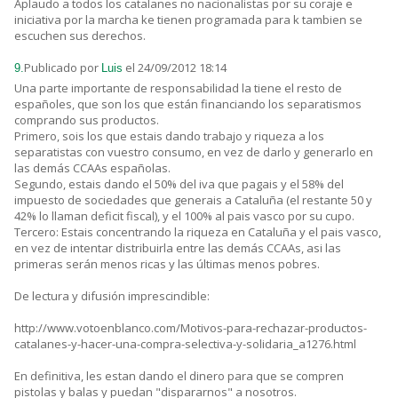
Aplaudo a todos los catalanes no nacionalistas por su coraje e
iniciativa por la marcha ke tienen programada para k tambien se
escuchen sus derechos.
Publicado por
el 24/09/2012 18:14
9.
Luis
Una parte importante de responsabilidad la tiene el resto de
españoles, que son los que están financiando los separatismos
comprando sus productos.
Primero, sois los que estais dando trabajo y riqueza a los
separatistas con vuestro consumo, en vez de darlo y generarlo en
las demás CCAAs españolas.
Segundo, estais dando el 50% del iva que pagais y el 58% del
impuesto de sociedades que generais a Cataluña (el restante 50 y
42% lo llaman deficit fiscal), y el 100% al pais vasco por su cupo.
Tercero: Estais concentrando la riqueza en Cataluña y el pais vasco,
en vez de intentar distribuirla entre las demás CCAAs, asi las
primeras serán menos ricas y las últimas menos pobres.
De lectura y difusión imprescindible:
http://www.votoenblanco.com/Motivos-para-rechazar-productos-
catalanes-y-hacer-una-compra-selectiva-y-solidaria_a1276.html
En definitiva, les estan dando el dinero para que se compren
pistolas y balas y puedan "dispararnos" a nosotros.