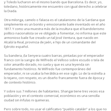
y Toledo lucharon en el mismo bando que Barcelona. Es decir, yo,
toledano, históricamente me encuentro con igual derecho a celebrar
la Diada.
Otra milonga, camelo o falacia es el catalanismo de la Sardana que
simplemente es un bonito y emocionante baile inventado en el año
1817. Y como una muestra más de la incultura que el bandolerismo
político nacionalista se ve obligado a fomentar, no informa que este
armonioso baile fue creado un tal José Ventura, que nacido en
Alcalá la Real, provincia de Jaén, e hijo de un comandante del
Ejército español.
Su bandera, (la Senyera cuatro barras, pintadas por el emperador
franco con la sangre de Wilfredo el Velloso sobre escudo o tela de
color amarillo-dorado, no cuela y que es una leyenda sin
fundamento histórico. Ni Wilfredo fue contemporáneo del
emperador, ni se usaba la heráldica en ese siglo. Lo de la estrella a
lo tejano, con respeto, es un diseño francamente fuera de época y
de contexto histórico.
Y sobre sus 7 millones de habitantes. Shangai tiene tres veces esa
población y en el contexto comercial, económico es una sencilla
ciudad sin ínfulas ni quimeras.
Pero sobre todo, no usar el calificativo “pueblo catalán” a los que no