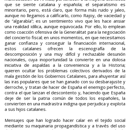
que se siente catalana y española; el separatismo es
minoritario, pero, está claro, que forma más ruido y jaleo,
aunque no llegamos a calificarlo, como Rajoy, de vaciedad y
de “algarabía”; es un sentimiento vivo que les hace ansiar
una realidad idílica, aunque equivocada. Por ello, lo emplean
como coacción ofensiva de la Generalitat para la negociación
del concierto fiscal; en unos momentos, en que necesitamos
ganar confianza y conseguir la financiación internacional,
estos catalanes ofrecen la escenografía de la
descomposición y una muy difícil y rechazable desunión
nacionales, cuya inoportunidad la convierte en una dolosa
iniciativa de aspaldas a la conveniencia y a la Historia;
quieren ocultar los problemas colectivos derivados de la
mala gestión de los Gobiernos Catalanes, para ahuyentar así
las iras populares que se han ganado con su desbarajuste y
derroche, y tratan de hacer de España el enemigo perfecto,
contra el que lanzan el descontento y, haciendo que España
deje de ser la patria común de todos los españoles, la
convierten en una madrastra indigna que perjudica y explota
a sus hijos catalanes.
Mensajes que han logrado hacer calar en el tejido social
mediante su maquinaria propagandística y a través del uso