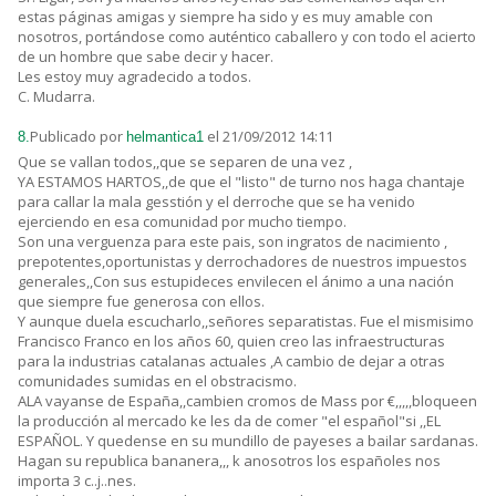
estas páginas amigas y siempre ha sido y es muy amable con
nosotros, portándose como auténtico caballero y con todo el acierto
de un hombre que sabe decir y hacer.
Les estoy muy agradecido a todos.
C. Mudarra.
Publicado por
el 21/09/2012 14:11
8.
helmantica1
Que se vallan todos,,que se separen de una vez ,
YA ESTAMOS HARTOS,,de que el "listo" de turno nos haga chantaje
para callar la mala gesstión y el derroche que se ha venido
ejerciendo en esa comunidad por mucho tiempo.
Son una verguenza para este pais, son ingratos de nacimiento ,
prepotentes,oportunistas y derrochadores de nuestros impuestos
generales,,Con sus estupideces envilecen el ánimo a una nación
que siempre fue generosa con ellos.
Y aunque duela escucharlo,,señores separatistas. Fue el mismisimo
Francisco Franco en los años 60, quien creo las infraestructuras
para la industrias catalanas actuales ,A cambio de dejar a otras
comunidades sumidas en el obstracismo.
ALA vayanse de España,,cambien cromos de Mass por €,,,,,bloqueen
la producción al mercado ke les da de comer "el español"si ,,EL
ESPAÑOL. Y quedense en su mundillo de payeses a bailar sardanas.
Hagan su republica bananera,,, k anosotros los españoles nos
importa 3 c..j..nes.