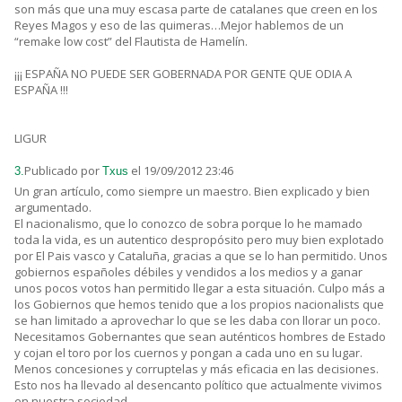
son más que una muy escasa parte de catalanes que creen en los
Reyes Magos y eso de las quimeras…Mejor hablemos de un
“remake low cost” del Flautista de Hamelín.
¡¡¡ ESPAÑA NO PUEDE SER GOBERNADA POR GENTE QUE ODIA A
ESPAÑA !!!
LIGUR
Publicado por
el 19/09/2012 23:46
3.
Txus
Un gran artículo, como siempre un maestro. Bien explicado y bien
argumentado.
El nacionalismo, que lo conozco de sobra porque lo he mamado
toda la vida, es un autentico despropósito pero muy bien explotado
por El Pais vasco y Cataluña, gracias a que se lo han permitido. Unos
gobiernos españoles débiles y vendidos a los medios y a ganar
unos pocos votos han permitido llegar a esta situación. Culpo más a
los Gobiernos que hemos tenido que a los propios nacionalists que
se han limitado a aprovechar lo que se les daba con llorar un poco.
Necesitamos Gobernantes que sean auténticos hombres de Estado
y cojan el toro por los cuernos y pongan a cada uno en su lugar.
Menos concesiones y corruptelas y más eficacia en las decisiones.
Esto nos ha llevado al desencanto político que actualmente vivimos
en nuestra sociedad.