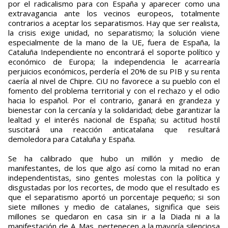
por el radicalismo para con España y aparecer como una
extravagancia ante los vecinos europeos, totalmente
contrarios a aceptar los separatismos. Hay que ser realista,
la crisis exige unidad, no separatismo; la solución viene
especialmente de la mano de la UE, fuera de España, la
Cataluña Independiente no encontrará el soporte político y
económico de Europa; la independencia le acarrearía
perjuicios económicos, perdería el 20% de su PIB y su renta
caería al nivel de Chipre. CiU no favorece a su pueblo con el
fomento del problema territorial y con el rechazo y el odio
hacia lo español. Por el contrario, ganará en grandeza y
bienestar con la cercanía y la solidaridad; debe garantizar la
lealtad y el interés nacional de España; su actitud hostil
suscitará una reacción anticatalana que resultará
demoledora para Cataluña y España.
Se ha calibrado que hubo un millón y medio de
manifestantes, de los que algo así como la mitad no eran
independentistas, sino gentes molestas con la política y
disgustadas por los recortes, de modo que el resultado es
que el separatismo aportó un porcentaje pequeño; si son
siete millones y medio de catalanes, significa que seis
millones se quedaron en casa sin ir a la Diada ni a la
manifestación de A. Mas, pertenecen a la mayoría silenciosa