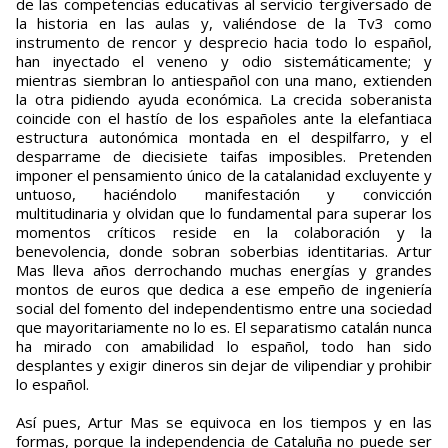
de las competencias educativas al servicio tergiversado de
la historia en las aulas y, valiéndose de la Tv3 como
instrumento de rencor y desprecio hacia todo lo español,
han inyectado el veneno y odio sistemáticamente; y
mientras siembran lo antiespañol con una mano, extienden
la otra pidiendo ayuda económica. La crecida soberanista
coincide con el hastío de los españoles ante la elefantiaca
estructura autonómica montada en el despilfarro, y el
desparrame de diecisiete taifas imposibles. Pretenden
imponer el pensamiento único de la catalanidad excluyente y
untuoso, haciéndolo manifestación y convicción
multitudinaria y olvidan que lo fundamental para superar los
momentos críticos reside en la colaboración y la
benevolencia, donde sobran soberbias identitarias. Artur
Mas lleva años derrochando muchas energías y grandes
montos de euros que dedica a ese empeño de ingeniería
social del fomento del independentismo entre una sociedad
que mayoritariamente no lo es. El separatismo catalán nunca
ha mirado con amabilidad lo español, todo han sido
desplantes y exigir dineros sin dejar de vilipendiar y prohibir
lo español.
Así pues, Artur Mas se equivoca en los tiempos y en las
formas, porque la independencia de Cataluña no puede ser