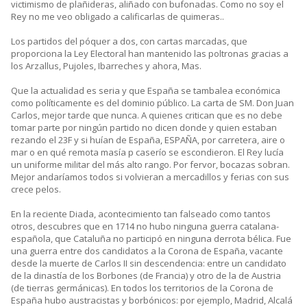
victimismo de plañideras, aliñado con bufonadas. Como no soy el
Rey no me veo obligado a calificarlas de quimeras..
Los partidos del póquer a dos, con cartas marcadas, que
proporciona la Ley Electoral han mantenido las poltronas gracias a
los Arzallus, Pujoles, Ibarreches y ahora, Mas.
Que la actualidad es seria y que España se tambalea económica
como políticamente es del dominio público. La carta de SM. Don Juan
Carlos, mejor tarde que nunca. A quienes critican que es no debe
tomar parte por ningún partido no dicen donde y quien estaban
rezando el 23F y si huían de España, ESPAÑA, por carretera, aire o
mar o en qué remota masía p caserío se escondieron. El Rey lucía
un uniforme militar del más alto rango. Por fervor, bocazas sobran.
Mejor andaríamos todos si volvieran a mercadillos y ferias con sus
crece pelos.
En la reciente Diada, acontecimiento tan falseado como tantos
otros, descubres que en 1714 no hubo ninguna guerra catalana-
española, que Cataluña no participó en ninguna derrota bélica. Fue
una guerra entre dos candidatos a la Corona de España, vacante
desde la muerte de Carlos II sin descendencia: entre un candidato
de la dinastía de los Borbones (de Francia) y otro de la de Austria
(de tierras germánicas). En todos los territorios de la Corona de
España hubo austracistas y borbónicos: por ejemplo, Madrid, Alcalá