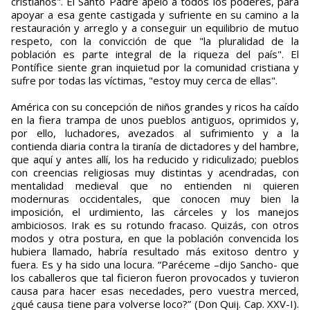
cristianos". El Santo Padre apeló a todos los poderes, para
apoyar a esa gente castigada y sufriente en su camino a la
restauración y arreglo y a conseguir un equilibrio de mutuo
respeto, con la convicción de que "la pluralidad de la
población es parte integral de la riqueza del país". El
Pontífice siente gran inquietud por la comunidad cristiana y
sufre por todas las víctimas, "estoy muy cerca de ellas".
América con su concepción de niños grandes y ricos ha caído
en la fiera trampa de unos pueblos antiguos, oprimidos y,
por ello, luchadores, avezados al sufrimiento y a la
contienda diaria contra la tiranía de dictadores y del hambre,
que aquí y antes allí, los ha reducido y ridiculizado; pueblos
con creencias religiosas muy distintas y acendradas, con
mentalidad medieval que no entienden ni quieren
modernuras occidentales, que conocen muy bien la
imposición, el urdimiento, las cárceles y los manejos
ambiciosos. Irak es su rotundo fracaso. Quizás, con otros
modos y otra postura, en que la población convencida los
hubiera llamado, habría resultado más exitoso dentro y
fuera. Es y ha sido una locura. “Paréceme –dijo Sancho- que
los caballeros que tal ficieron fueron provocados y tuvieron
causa para hacer esas necedades, pero vuestra merced,
¿qué causa tiene para volverse loco?” (Don Quij. Cap. XXV-I).