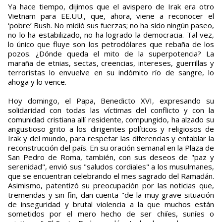
Ya hace tiempo, dijimos que el avispero de Irak era otro
Vietnam para EE.UU., que, ahora, viene a reconocer el
‘pobre’ Bush. No midió sus fuerzas; no ha sido ningún paseo,
no lo ha estabilizado, no ha logrado la democracia. Tal vez,
lo único que fluye son los petrodólares que rebaña de los
pozos. ¿Dónde queda el mito de la superpotencia? La
maraña de etnias, sectas, creencias, intereses, guerrillas y
terroristas lo envuelve en su indómito río de sangre, lo
ahoga y lo vence.
Hoy domingo, el Papa, Benedicto XVI, expresando su
solidaridad con todas las víctimas del conflicto y con la
comunidad cristiana allí residente, compungido, ha alzado su
angustioso grito a los dirigentes políticos y religiosos de
Irak y del mundo, para respetar las diferencias y entablar la
reconstrucción del país. En su oración semanal en la Plaza de
San Pedro de Roma, también, con sus deseos de "paz y
serenidad", envió sus "saludos cordiales" a los musulmanes,
que se encuentran celebrando el mes sagrado del Ramadán.
Asimismo, patentizó su preocupación por las noticias que,
tremendas y sin fin, dan cuenta "de la muy grave situación
de inseguridad y brutal violencia a la que muchos están
sometidos por el mero hecho de ser chiíes, suníes o